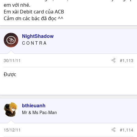
em với nhé.
Em xài Debit card của ACB
Cảm ơn các bác đã đọc ^^
NightShadow
C O N T R A
30/11/11
#1,113
Được
+++++++++++++++++++++++++++++++++++++++++++++++
++++++++++++++++++++++++++++
bthieuanh
Mr & Ms Pac-Man
15/12/11
#1,114