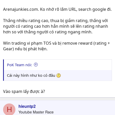
trade win thì có vi phạm TOS của nó không ạ ?
Arenajunkies.com. Ko nhớ rõ lắm URL, search google đi.
Thắng nhiều rating cao, thua bị giảm rating, thắng với
người có rating cao hơn hẳn mình sẽ lên rating nhanh
hơn so với thắng người có rating ngang mình.
Win trading vi phạm TOS và bị remove reward (rating +
Gear) nếu bị phát hiện.
PoK Team nói:
Cái này hình như ko có đâu
Vào spam lấy được à?
hieuntp2
H
Youtube Master Race