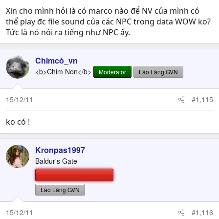
Xin cho mình hỏi là có marco nào để NV của mình có
thể play đc file sound của các NPC trong data WOW ko?
Tức là nó nói ra tiếng như NPC ấy.
Chimcò_vn
<b>Chim Non</b>
Moderator
Lão Làng GVN
15/12/11
#1,115
ko có !
Kronpas1997
Baldur's Gate
Lão Làng GVN
15/12/11
#1,116