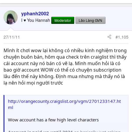
yphanh2002
I ♥︎ You Hannah
Moderator
Lão Làng GVN
27/11/11
#1,105
Mình ít chơi wow lại không có nhiều kinh nghiệm trong
chuyện buôn bán, hôm qua check trên craiglist thì thấy
cái account này nó bán có vẽ lạ. Mình muốn hỏi là có
bao giờ account WOW có thể có chuyện subscription
lâu đến thế này không. Định mua nhưng mà thấy nó là
lạ nên hỏi mọi người trước
http://orangecounty.craigslist.org/vgm/2701233147.ht
ml
Wow account has a few high level characters
Account is paid up until 2031
so basically just asking