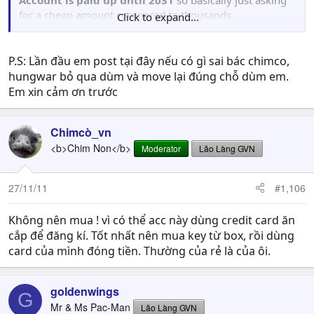
for a cheap amount compared to thousands.
Click to expand...
I have the account information and pictures upon
request.
P.S: Lần đầu em post tại đây nếu có gì sai bác chimco,
hungwar bỏ qua dùm và move lại đúng chỗ dùm em.
Interested or have any questions you can call me or text
Em xin cảm ơn trước
me 24/7
(Seven One Four)875-2113
Chimcò_vn
Ask for Nate
<b>Chim Non</b>
Moderator
Lão Làng GVN
27/11/11
#1,106
Không nên mua ! vì có thể acc này dùng credit card ăn
cắp để đăng kí. Tốt nhất nên mua key từ box, rồi dùng
card của mình đóng tiền. Thường của rẻ là của ôi.
goldenwings
G
Mr & Ms Pac-Man
Lão Làng GVN