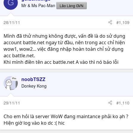
G
Mr & Ms Pac-Man
Lão Làng GVN
28/11/11
#1,109
Mình đã thử nhưng không được, vấn đề là do sử dụng
account battle.net ngay từ đầu, nên trong acc chỉ hiện
wow1, wow2... việc đăng nhập hoàn toàn chỉ sử dụng
acc battle.net.
Khi mình điền tên acc battle.net A vào thì nó báo lỗi
noobTSZZ
Donkey Kong
29/11/11
#1,110
Cho em hỏi là server WoW đang maintance phải ko ạh ?
Hiện giờ log vào ko dc :( hic