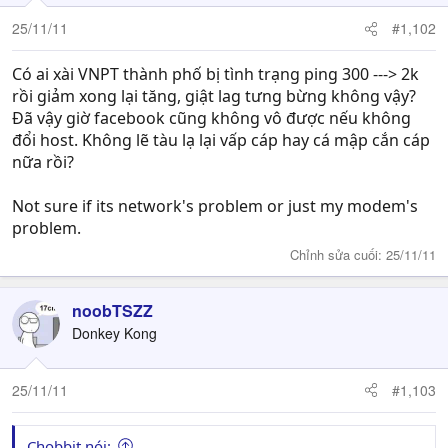
25/11/11
#1,102
Có ai xài VNPT thành phố bị tình trạng ping 300 ---> 2k
rồi giảm xong lại tăng, giật lag tưng bừng không vậy?
Đã vậy giờ facebook cũng không vô được nếu không
đổi host. Không lẽ tàu lạ lại vấp cáp hay cá mập cắn cáp
nữa rồi?
Not sure if its network's problem or just my modem's
problem.
Chỉnh sửa cuối:
25/11/11
noobTSZZ
Donkey Kong
25/11/11
#1,103
Chobbit nói: