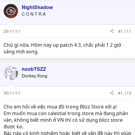
NightShadow
C O N T R A
29/11/11
#1,111
Chứ gì nữa. Hôm nay up patch 4.3, chắc phải 1 2 giờ
sáng mới xong.
noobTSZZ
Donkey Kong
30/11/11
#1,112
Cho em hỏi về việc mua đồ trong Blizz Store với ạ!
Em muốn mua con calestial trong store mà đang phân
vân, không biết mình ở VN thì có sử dụng blizz store
được ko.
Bác nào có kinh nghiệm hoặc biết về vấn đề này thì giúp