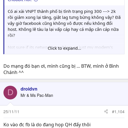
Có ai xài VNPT thành phố bị tình trạng ping 300 ---> 2k
rồi giảm xong lại tăng, giật lag tưng bừng không vậy? Đã
vậy giờ facebook cũng không vô được nếu không đổi
host. Không lẽ tàu lạ lại vấp cáp hay cá mập cắn cáp nữa
rồi?
Not sure if its network's problem or just my modem's
Click to expand...
problem.
Do mạng đó bạn ơi, mình cũng bị ... BTW, mình ở Bình
Chánh ^^
droidvn
D
Mr & Ms Pac-Man
25/11/11
#1,104
Ko vào đc fb là do đang họp QH đấy thôi