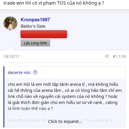
trade win thì có vi phạm TOS của nó không ạ ?
Kronpas1997
Baldur's Gate
Lão Làng GVN
19/12/11
#1,119
decerte nói:
cho em hỏi là em mới tập tành arena tí , mà không hiểu
cái hệ thống của arena lắm , có ai có lòng hảo tâm chỉ em
link chỗ nào về nguyên cái system của nó không ? hoặc
là giải thích đơn giản cho em hiểu sơ sơ về rank , rating
là tính toán thế nào ạ ?
càng đánh nhiều thì rating càng cao ạ ? hay phải là %
Click to expand...
thắng cao hơn thì mới được ạ ?