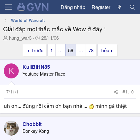
Đăng nhập
Register
World of Warcraft
Giải đáp mọi thắc mắc về Wow ở đây !
T
N
hung_war3
28/11/06
h
g
Trước
1
…
56
…
78
Tiếp
r
à
e
y
a
g
KullBiHN85
K
d
ử
Youtube Master Race
s
i
t
a
17/11/11
#1,101
r
t
uh oh... đúng rồi cảm ơn bạn nhé ...
mình gà thiệt
e
r
Chobbit
Donkey Kong