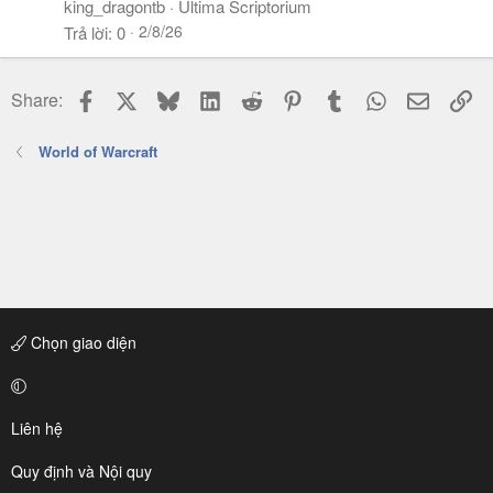
king_dragontb
Ultima Scriptorium
2/8/26
Trả lời
0
Facebook
X
Bluesky
LinkedIn
Reddit
Pinterest
Tumblr
WhatsApp
Email
Li
Share:
World of Warcraft
Chọn giao diện
Liên hệ
Quy định và Nội quy