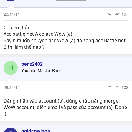
28/11/11
#1,107
Cho em hỏi:
Acc battle.net A có acc Wow (a)
Bây h muốn chuyển acc Wow (a) đó sang acc Battle.net
B thì làm thế nào ?
benz2402
B
Youtube Master Race
28/11/11
#1,108
Đăng nhập vào account (b), dùng chức năng merge
WoW account, điền email và pass của account (a). Done
:)
goldenwings