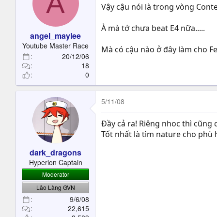
A
Vậy cậu nói là trong vòng Contest
À mà tớ chưa beat E4 nữa.....
angel_maylee
Youtube Master Race
Mà có cậu nào ở đây làm cho Fe
20/12/06
18
0
5/11/08
Đầy cả ra! Riêng nhoc thì cũng c
Tốt nhất là tìm nature cho phù 
dark_dragons
Hyperion Captain
Moderator
Lão Làng GVN
9/6/08
22,615