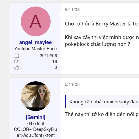
5/11/08
A
Cho tớ hỏi là Berry Master là t
Khi xay cây thì việc mình được
angel_maylee
pokeblock chất lượng hơn ?
Youtube Master Race
20/12/06
18
0
5/11/08
Không cần phải max beauty đâu c
Thế này thì tớ ko điên đến nõi 
[Gemini]
<B><font
COLOR="DeepSkyBlu
e">Aqu</font><font