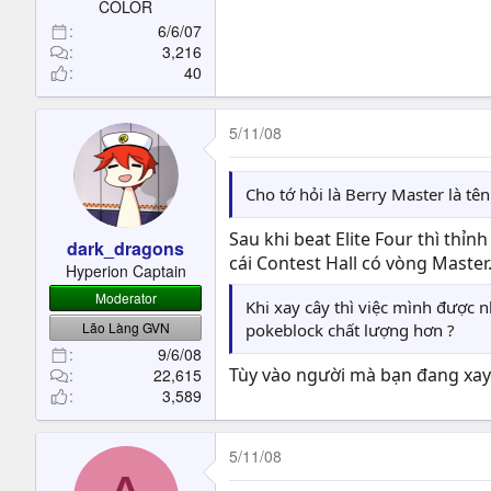
COLOR
6/6/07
3,216
40
5/11/08
Cho tớ hỏi là Berry Master là tê
Sau khi beat Elite Four thì thỉ
dark_dragons
cái Contest Hall có vòng Master.
Hyperion Captain
Moderator
Khi xay cây thì việc mình được 
Lão Làng GVN
pokeblock chất lượng hơn ?
9/6/08
Tùy vào người mà bạn đang xay
22,615
3,589
5/11/08