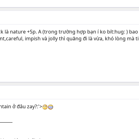
 là nature +Sp. A (trong trường hợp bạn í ko bít:hug: ) ba
,careful, impish và jolly thì quăng đi là vừa, khó lòng mà t
tain ở đâu zay?:'>
______