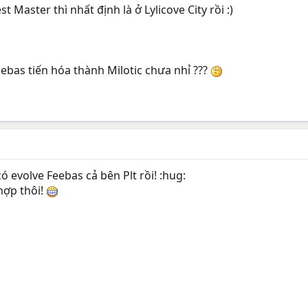
 Master thì nhất định là ở Lylicove City rồi :)
ebas tiến hóa thành Milotic chưa nhỉ ???
ó evolve Feebas cả bên Plt rồi! :hug:
hợp thôi!