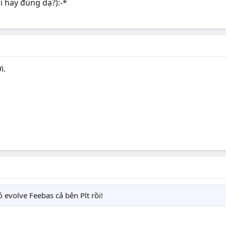
ai hay đúng dạ?):-*
i.
ó evolve Feebas cả bên Plt rồi!