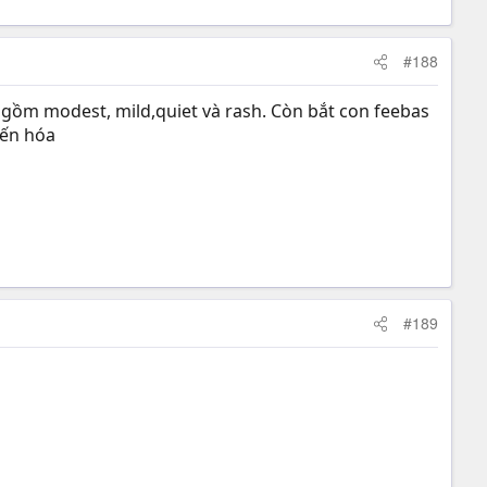
#188
o gồm modest, mild,quiet và rash. Còn bắt con feebas
iến hóa
#189