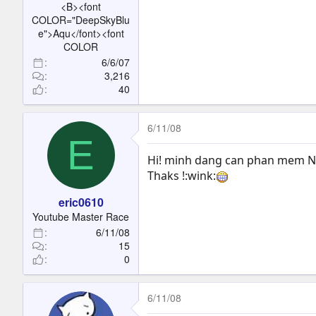
<B><font
COLOR="DeepSkyBlu
e">Aqu</font><font
COLOR
6/6/07
3,216
40
6/11/08
E
Hi! minh dang can phan mem ND
Thaks !:wink:
eric0610
Youtube Master Race
6/11/08
15
0
6/11/08