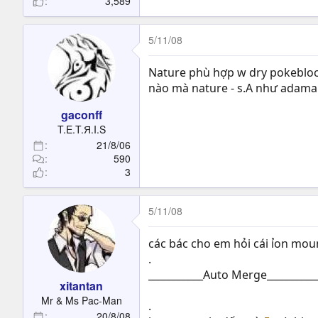
3,589
5/11/08
Nature phù hợp w dry pokeblock
nào mà nature - s.A như adamant
gaconff
T.E.T.Я.I.S
21/8/06
590
3
5/11/08
các bác cho em hỏi cái ỉon moun
.
___________Auto Merge__________
xitantan
Mr & Ms Pac-Man
.
20/8/08