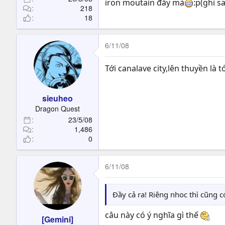
iron moutain đấy mà
:p(ghi s
218
18
6/11/08
Tới canalave city,lên thuyền là tớ
sieuheo
Dragon Quest
23/5/08
1,486
0
6/11/08
Đầy cả ra! Riêng nhoc thì cũng c
câu này có ý nghĩa gì thế
[Gemini]