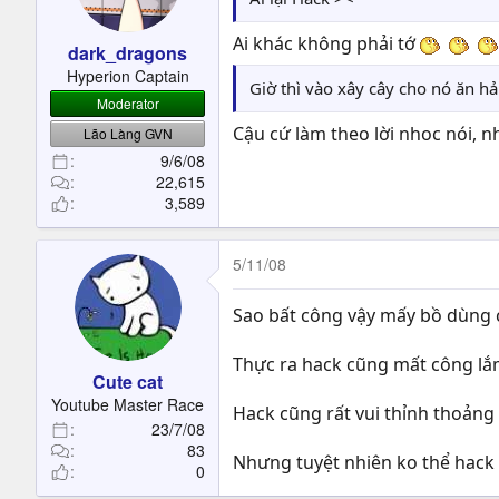
t
e
Ai khác không phải tớ
dark_dragons
r
Hyperion Captain
Giờ thì vào xây cây cho nó ăn hả
Moderator
Cậu cứ làm theo lời nhoc nói, 
Lão Làng GVN
9/6/08
22,615
3,589
5/11/08
Sao bất công vậy mấy bồ dùng c
Thực ra hack cũng mất công lắm 
Cute cat
Youtube Master Race
Hack cũng rất vui thỉnh thoảng
23/7/08
83
Nhưng tuyệt nhiên ko thể hack
0