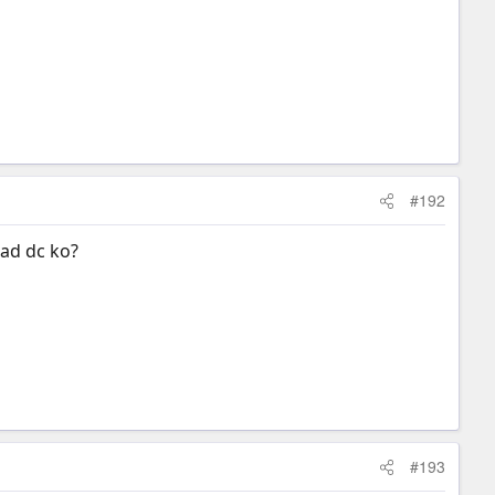
#192
ad dc ko?
#193