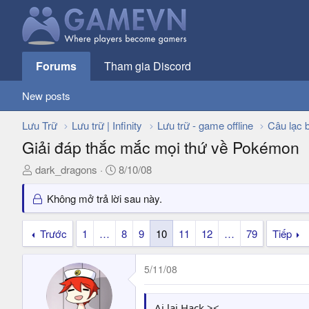
Forums
Tham gia Discord
New posts
Lưu Trữ
Lưu trữ | Infinity
Lưu trữ - game offline
Câu lạc 
Giải đáp thắc mắc mọi thứ về Pokémon
T
N
dark_dragons
8/10/08
h
g
r
à
Không mở trả lời sau này.
e
y
a
g
Trước
1
…
8
9
10
11
12
…
79
Tiếp
d
ử
s
i
5/11/08
t
a
r
Ai lại Hack ><