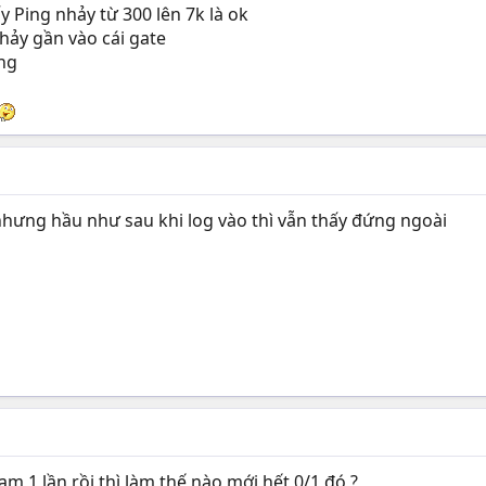
y Ping nhảy từ 300 lên 7k là ok
nhảy gần vào cái gate
ổng
hưng hầu như sau khi log vào thì vẫn thấy đứng ngoài
 1 lần rồi thì làm thế nào mới hết 0/1 đó ?