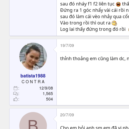
sau đó nháy f1 f2 liên tục
thấ
Đứng ra 1 góc nhẩy vài cái rồi 
sau đó làm cái vèo nhảy qua c
Vào trong rồi thì out ra
Log lai thấy đứng trong đó rồi
19/7/09
thỉnh thoảng em cũng làm dc, n
batista1988
C O N T R A
12/9/08
1,565
504
20/7/09
B
Cho em hỏi anh sm em đã vi phạm