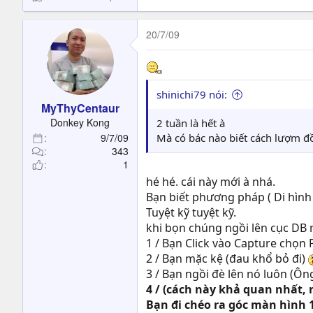
20/7/09
shinichi79 nói:
MyThyCentaur
Donkey Kong
2 tuần là hết à
9/7/09
Mà có bác nào biết cách lượm đ
343
1
hé hé. cái này mới à nhá.
Bạn biết phương pháp ( Di hình
Tuyệt kỹ tuyệt kỹ.
khi bọn chúng ngồi lên cục DB
1 / Bạn Click vào Capture chọn
2 / Bạn mặc kệ (đau khổ bỏ đi)
3 / Bạn ngồi đè lên nó luôn (Ô
4 / (cách này khả quan nhất,
Bạn đi chéo ra góc màn hình 1