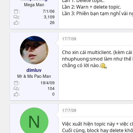
Lần 1: Delete topic.
t
Mega Man
Lần 2: Warn + delete topic.
e
7/1/06
Lần 3: Phiền bạn tạm nghỉ vài n
r
3,109
26
17/7/09
Cho xin cái multiclient. (kèm cá
nhuphuong:smod làm như thế hình
chẳng có lời nào.
dimluv
Mr & Ms Pac-Man
19/4/09
104
0
17/7/09
N
Việc xuất hiện topic này + việc c
Cuối cùng, block hay delete khô