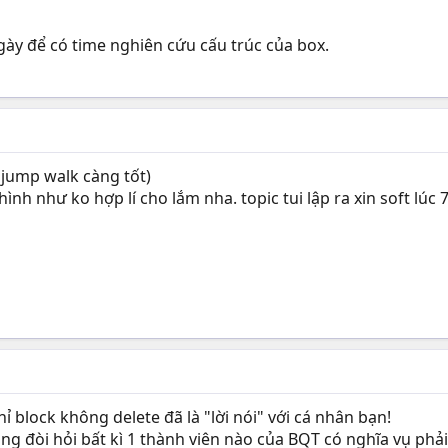
gày để có time nghiên cứu cấu trúc của box.
i jump walk càng tốt)
 như ko hợp lí cho lắm nha. topic tui lập ra xin soft lúc 7
hỉ block không delete đã là "lời nói" với cá nhân bạn!
ng đòi hỏi bất kì 1 thành viên nào của BQT có nghĩa vụ phải 