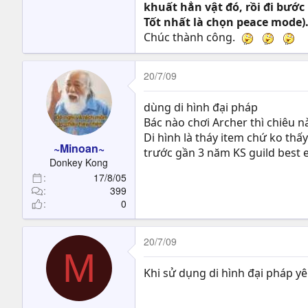
khuất hẳn vật đó, rồi đi bước 
Tốt nhất là chọn peace mode).
Chúc thành công.
20/7/09
dùng di hình đại pháp
Bác nào chơi Archer thì chiêu n
Di hình là tháy item chứ ko thấ
~Minoan~
trước gần 3 năm KS guild best 
Donkey Kong
17/8/05
399
0
20/7/09
M
Khi sử dụng di hình đại pháp yê