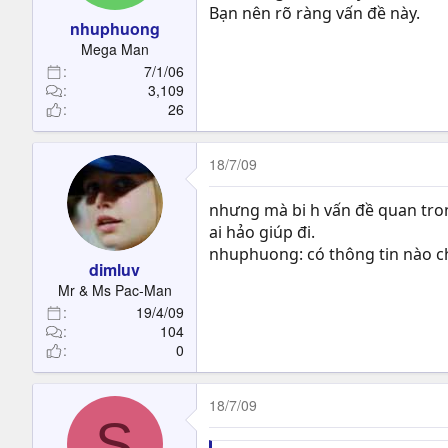
Bạn nên rõ ràng vấn đề này.
nhuphuong
Mega Man
7/1/06
3,109
26
18/7/09
nhưng mà bi h vấn đề quan trong
ai hảo giúp đi.
nhuphuong: có thông tin nào ch
dimluv
Mr & Ms Pac-Man
19/4/09
104
0
18/7/09
S