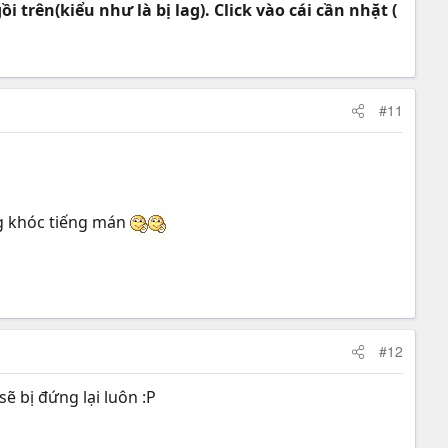
 trên(kiểu như là bị lag). Click vào cái cần nhặt (
#11
g khóc tiếng mán
#12
ẽ bị đứng lại luôn :P