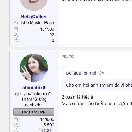
BellaCullen
Youtube Master Race
13/7/09
22
0
20/7/09
BellaCullen nói:
Cho em hỏi anh sm em đã vi phạm
shinichi79
<b style="color:red">
2 tuần là hết à
Thám tử lừng
Mà có bác nào biết cách lượm 
danh</b>
Lão Làng GVN
14/6/05
5,596
191,811