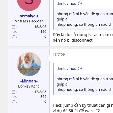
dimluv nói:
nhưng mà bi h vấn đề quan trong 
semaiyeu
giúp đi.
Mr & Ms Pac-Man
nhuphuong: có thông tin nào cho
15/8/05
190
Đấy là do sử dụng Fatastricke 
0
nên nó bị disconnect
18/7/09
dimluv nói:
nhưng mà bi h vấn đề quan trong 
~Minoan~
giúp đi.
Donkey Kong
nhuphuong: có thông tin nào cho
17/8/05
399
0
Hack Jump cần kỹ thuật cần gì
ví dụ để Sit f1 để ware F2