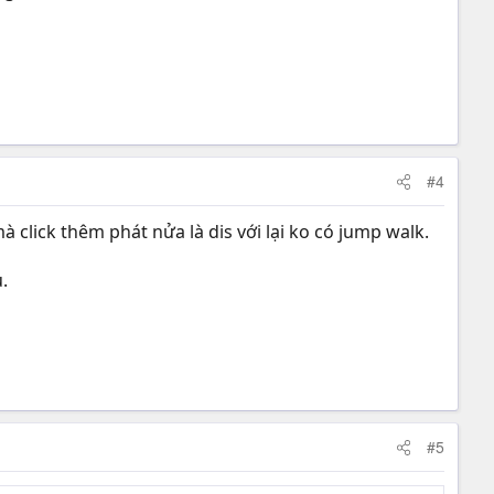
#4
à click thêm phát nửa là dis với lại ko có jump walk.
.
#5