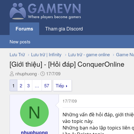
Forums
Tham gia Discord
New posts
Lưu Trữ
Lưu trữ | Infinity
Lưu trữ - game online
Game Nư
[Giới thiệu] - [Hỏi đáp] ConquerOnline
T
N
nhuphuong
17/7/09
h
g
1
2
3
…
57
Tiếp
r
à
e
y
a
g
17/7/09
d
ử
N
s
i
Những vấn đề hỏi đáp, giới thiệ
t
vào topic này.
a
Những bạn nào lập topics liên 
r
nhuphuong