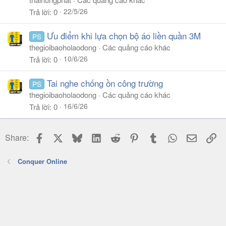
22/5/26
Trả lời
0
Ưu điểm khi lựa chọn bộ áo liền quần 3M
PS
thegioibaoholaodong
Các quảng cáo khác
10/6/26
Trả lời
0
Tai nghe chống ồn công trường
PS
thegioibaoholaodong
Các quảng cáo khác
16/6/26
Trả lời
0
Facebook
X
Bluesky
LinkedIn
Reddit
Pinterest
Tumblr
WhatsApp
Email
Li
Share:
Conquer Online