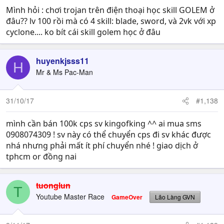
Mình hỏi : chơi trojan trên điện thoại học skill GOLEM ở
đâu?? lv 100 rồi mà có 4 skill: blade, sword, và 2vk với xp
cyclone.... ko bít cái skill golem học ở đâu
huyenkjsss11
H
Mr & Ms Pac-Man
31/10/17
#1,138
mình cần bán 100k cps sv kingofking ^^ ai mua sms
0908074309 ! sv này có thể chuyển cps đi sv khác được
nhá nhưng phải mất ít phí chuyển nhé ! giao dịch ở
tphcm or đồng nai
tuonglun
T
Youtube Master Race
GameOver
Lão Làng GVN