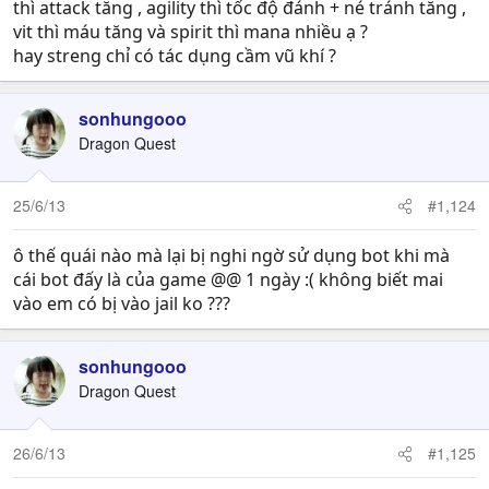
thì attack tăng , agility thì tốc độ đánh + né tránh tăng ,
vit thì máu tăng và spirit thì mana nhiều ạ ?
hay streng chỉ có tác dụng cầm vũ khí ?
sonhungooo
Dragon Quest
25/6/13
#1,124
ô thế quái nào mà lại bị nghi ngờ sử dụng bot khi mà
cái bot đấy là của game @@ 1 ngày :( không biết mai
vào em có bị vào jail ko ???
sonhungooo
Dragon Quest
26/6/13
#1,125