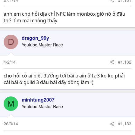
27/1/14
#1,131
anh em cho hỏi dịa chỉ NPC làm monbox giờ nó ở đâu
thế. tìm mãi chẳng thấy.
dragon_99y
D
Youtube Master Race
4/2/14
#1,132
cho hỏi có ai biết đường tơi bãi train ở fz 3 ko ko phải
cái bãi ở guild 3 đâu bãi đấy đông lắm :(
minhtung2007
M
Youtube Master Race
26/3/14
#1,133