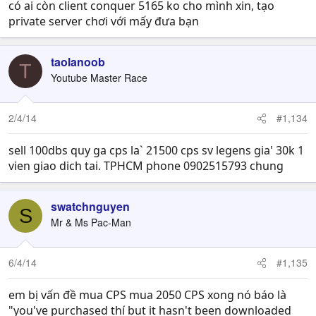
có ai còn client conquer 5165 ko cho mình xin, tạo
private server chơi với mấy đưa bạn
taolanoob
T
Youtube Master Race
2/4/14
#1,134
sell 100dbs quy ga cps la` 21500 cps sv legens gia' 30k 1
vien giao dich tai. TPHCM phone 0902515793 chung
swatchnguyen
S
Mr & Ms Pac-Man
6/4/14
#1,135
em bị vấn đề mua CPS mua 2050 CPS xong nó báo là
"you've purchased thí but it hasn't been downloaded