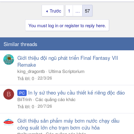
Trước
1
…
57
You must log in or register to reply here.
Similar threads
Giới thiệu đội ngũ phát triển Final Fantasy VII
Remake
king_dragontb
Ultima Scriptorium
22/3/26
Trả lời
0
In ly sứ theo yêu cầu thiết kế riêng độc đáo
PC
B
BiiTrinh
Các quảng cáo khác
20/7/26
Trả lời
0
Giới thiệu sản phẩm máy bơm nước chạy dầu
công suất lớn cho trạm bơm cứu hỏa
thaihungphat
Các quảng cáo khác