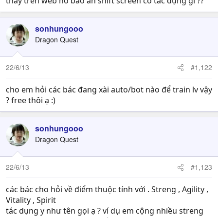
thấy trên web nó bảo ấn shift screen có tác dụng gì ??
sonhungooo
Dragon Quest
22/6/13
#1,122
cho em hỏi các bác đang xài auto/bot nào để train lv vậy
? free thôi ạ :)
sonhungooo
Dragon Quest
22/6/13
#1,123
các bác cho hỏi về điểm thuộc tính với . Streng , Agility ,
Vitality , Spirit
tác dụng y như tên gọi ạ ? ví dụ em cộng nhiều streng