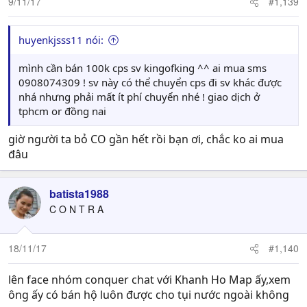
9/11/17
#1,139
huyenkjsss11 nói:
mình cần bán 100k cps sv kingofking ^^ ai mua sms
0908074309 ! sv này có thể chuyển cps đi sv khác được
nhá nhưng phải mất ít phí chuyển nhé ! giao dịch ở
tphcm or đồng nai
giờ người ta bỏ CO gần hết rồi bạn ơi, chắc ko ai mua
đâu
batista1988
C O N T R A
18/11/17
#1,140
lên face nhóm conquer chat với Khanh Ho Map ấy,xem
ông ấy có bán hộ luôn được cho tụi nước ngoài không