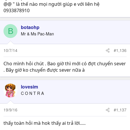
@@ " là thế nào mọi người giúp e với liên hệ
0933878910
botaohp
B
Mr & Ms Pac-Man
10/7/14
#1,136
Cho mình hỏi chút . Bao giờ thì mới có đợt chuyển sever
. Bây giờ ko chuyển được sever nữa à
lovesim
C O N T R A
19/9/16
#1,137
thấy toàn hỏi mà hok thấy ai trả lời.....