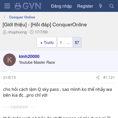
Đăng nhập
Register
Conquer Online
[Giới thiệu] - [Hỏi đáp] ConquerOnline
T
N
nhuphuong
17/7/09
h
g
Trước
1
…
57
r
à
e
y
a
g
kinh20000
K
d
ử
Youtube Master Race
s
i
t
a
21/6/13
#1,121
r
t
cho hỏi cách làm Q sky pass , sao mình ko thể nhảy wa
e
bên kia đc. ,pro chỉ với
r
- - - Updated - - -