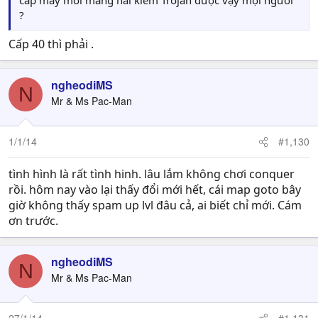
cấp mấy mói mang hai kiếm Trojan được vậy mọi người
?
Cấp 40 thì phải .
ngheodiMS
N
Mr & Ms Pac-Man
1/1/14
#1,130
tình hình là rất tình hinh. lâu lắm không chơi conquer
rồi. hôm nay vào lại thấy đổi mới hết, cái map goto bây
giờ không thấy spam up lvl đâu cả, ai biết chỉ mới. Cám
ơn trước.
ngheodiMS
N
Mr & Ms Pac-Man