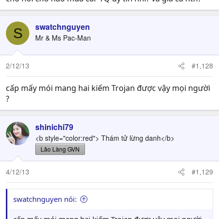
swatchnguyen
S
Mr & Ms Pac-Man
2/12/13
#1,128
cấp mấy mói mang hai kiếm Trojan được vậy mọi người
?
shinichi79
<b style="color:red"> Thám tử lừng danh</b>
Lão Làng GVN
4/12/13
#1,129
swatchnguyen nói: