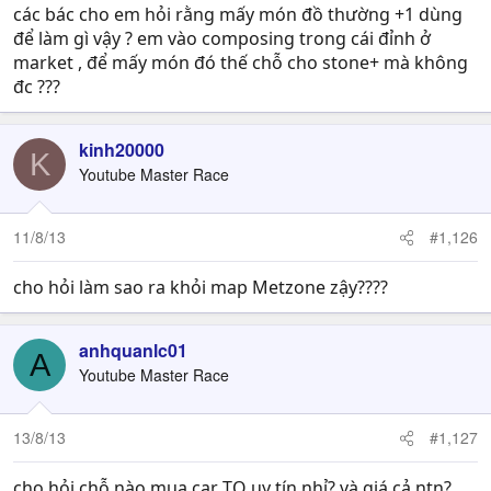
các bác cho em hỏi rằng mấy món đồ thường +1 dùng
để làm gì vậy ? em vào composing trong cái đỉnh ở
market , để mấy món đó thế chỗ cho stone+ mà không
đc ???
kinh20000
K
Youtube Master Race
11/8/13
#1,126
cho hỏi làm sao ra khỏi map Metzone zậy????
anhquanlc01
A
Youtube Master Race
13/8/13
#1,127
cho hỏi chỗ nào mua car TQ uy tín nhỉ? và giá cả ntn?