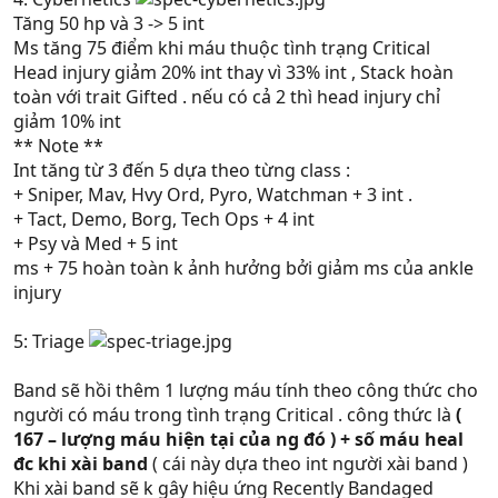
Tăng 50 hp và 3 -> 5 int
Ms tăng 75 điểm khi máu thuộc tình trạng Critical
Head injury giảm 20% int thay vì 33% int , Stack hoàn
toàn với trait Gifted . nếu có cả 2 thì head injury chỉ
giảm 10% int
** Note **
Int tăng từ 3 đến 5 dựa theo từng class :
+ Sniper, Mav, Hvy Ord, Pyro, Watchman + 3 int .
+ Tact, Demo, Borg, Tech Ops + 4 int
+ Psy và Med + 5 int
ms + 75 hoàn toàn k ảnh hưởng bởi giảm ms của ankle
injury
5: Triage
Band sẽ hồi thêm 1 lượng máu tính theo công thức cho
người có máu trong tình trạng Critical . công thức là
(
167 – lượng máu hiện tại của ng đó ) + số máu heal
đc khi xài band
( cái này dựa theo int người xài band )
Khi xài band sẽ k gây hiệu ứng Recently Bandaged