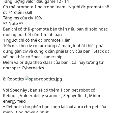
Tăng lượng valor đầu game 12 - 14
Có thể promote 1 ng trong team . Người đc promote sẽ
đc +1 điểm skill
Tăng ms của civ 10%
** Note **
Bạn chỉ có thể -promote bản thân nếu bạn đi solo hoặc
mọi ng out hết còn 1 mình bạn
1 người chỉ có thể đc promote 1 lần
10% ms cho civ có tác dụng cả map , k nhất thiết phải
đứng gần civ và cũng k cần phải là civ của bạn . Stack đc
với ng khác có Spec Leadership
Điểm valor dựa theo class của bạn . Cái này tương tự
như spec Cybernetics
8: Robotics
Với Spec này , bạn sẽ có thêm 1 con pet robot có
Reboot , Vulnerability scanner , Zephyr field , Minor
energy field
+ Reboot : cho phép bạn chọn lại loại aura cho pet của
mình . Cooldown 4 phút