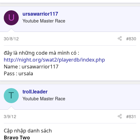
ursawarrior117
U
Youtube Master Race
30/8/12
#830
đây là những code mà mình có :
http://night.org/swat2/playerdb/index.php
Name : ursawarrior117
Pass : ursala
troll.leader
T
Youtube Master Race
3/9/12
#831
Cập nhập danh sách
Bravo Two