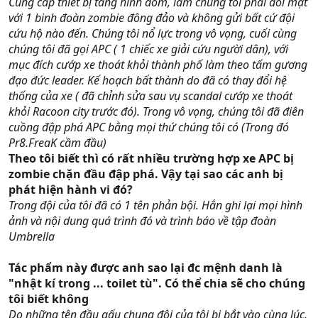
Cung cấp thiết bị tàng hình dỏm, làm chúng tôi phải đối mặt
với 1 binh đoàn zombie đông đảo và không gửi bất cứ đội
cứu hộ nào đến. Chúng tôi nổ lực trong vô vọng, cuối cùng
chúng tôi đã gọi APC ( 1 chiếc xe giải cứu người dân), với
mục đích cướp xe thoát khỏi thành phố làm theo tấm gương
đạo đức leader. Kế hoạch bất thành do đã có thay đổi hệ
thống của xe ( đã chỉnh sửa sau vụ scandal cướp xe thoát
khỏi Racoon city trước đó). Trong vô vọng, chúng tôi đã điên
cuồng đập phá APC bằng mọi thứ chúng tôi có (Trong đó
Pr8.FreaK cầm đầu)
Theo tôi biết thì có rất nhiều trường hợp xe APC bị
zombie chặn đầu đập phá. Vậy tại sao các anh bị
phát hiện hành vi đó?
Trong đội của tôi đã có 1 tên phản bội. Hắn ghi lại mọi hình
ảnh và nội dung quá trình đó và trình báo về tập đoàn
Umbrella
(chúng tôi xin đc giấu tên người phản bội đó là
nmphuong91)
Tác phẩm này được anh sao lại đc mệnh danh là
"nhật kí trong ... toilet tù". Có thể chia sẽ cho chúng
tôi biết không
Do những tên đầu gấu chung đội của tôi bị bắt vào cùng lúc.