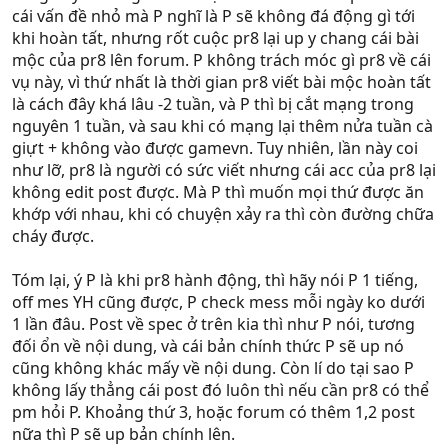
cái vấn đề nhỏ mà P nghĩ là P sẽ không đá động gì tới
khi hoàn tất, nhưng rốt cuộc pr8 lại up y chang cái bài
mộc của pr8 lên forum. P không trách móc gì pr8 về cái
vụ này, vì thứ nhất là thời gian pr8 viết bài mộc hoàn tất
là cách đây khá lâu -2 tuần, và P thì bị cắt mạng trong
nguyên 1 tuần, và sau khi có mạng lại thêm nửa tuần cà
giựt + không vào được gamevn. Tuy nhiên, lần này coi
như lỡ, pr8 là người có sức viết nhưng cái acc của pr8 lại
không edit post được. Mà P thì muốn mọi thứ được ăn
khớp với nhau, khi có chuyện xảy ra thì còn đường chữa
cháy được.
Tóm lại, ý P là khi pr8 hành động, thì hãy nói P 1 tiếng,
off mes YH cũng được, P check mess mỗi ngày ko dưới
1 lần đâu. Post về spec ở trên kia thì như P nói, tương
đối ổn về nội dung, và cái bản chính thức P sẽ up nó
cũng không khác mấy về nội dung. Còn lí do tại sao P
không lấy thẳng cái post đó luôn thì nếu cần pr8 có thể
pm hỏi P. Khoảng thứ 3, hoặc forum có thêm 1,2 post
nữa thì P sẽ up bản chính lên.