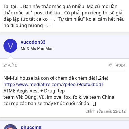
Tại tại .... Bạn này thắc mắc quá nhiều. Mà cứ mổi lần
thắc mắc lại 1 post thế kia ...Có phải pm riêng thì sẽ giải
đáp lập tức tất cả ko ~~. "Tự tìm hiểu" ko ai cấm hết nếu
nó đi đúng hướng =.=!
vucodon33
V
Mr & Ms Pac-Man
21/8/12
#824
NM-fullhouse bà con ơi chém đê chém đê(1.24e)
http://www.mediafire.com/?p4eo39dxfx3bdd1
ATME:Aegis Vest + Drug Rep
team VN: Dũng, Vũ, imlove. fox, folk. và team China
coi rep các bạn sẽ thấy khúc cuối rất ảo =]]
Chỉnh sửa cuối:
22/8/12
phuccmtt