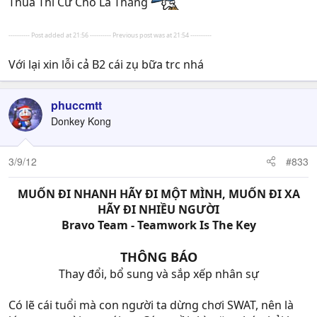
Thua Thì Cứ Cho Là Thắng
---------- Post added at 21:56 ---------- Previous post was at 21:54 ----------
Với lại xin lỗi cả B2 cái zụ bữa trc nhá
phuccmtt
Donkey Kong
3/9/12
#833
MUỐN ĐI NHANH HÃY ĐI MỘT MÌNH, MUỐN ĐI XA
HÃY ĐI NHIỀU NGƯỜI
Bravo Team - Teamwork Is The Key
THÔNG BÁO
Thay đổi, bổ sung và sắp xếp nhân sự​
Có lẽ cái tuổi mà con người ta dừng chơi SWAT, nên là