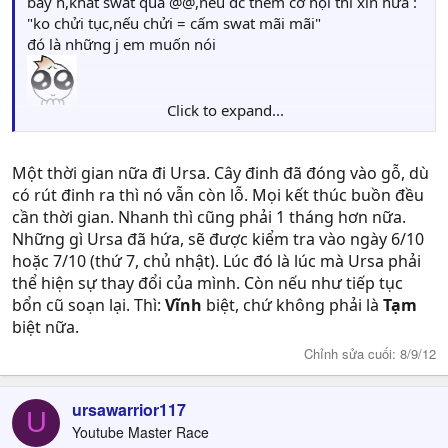
bây h,khát swat quá @@,nếu đc thêm cơ hội thì xin hứa :
"ko chửi tục,nếu chửi = cấm swat mãi mãi"
đó là những j em muốn nói
Click to expand...
---------- Post added at 14:59 ---------- Previous post was at 14:52 ----------
Một thời gian nữa đi Ursa. Cây đinh đã đóng vào gỗ, dù
Không văng tục, chửi thề, gây sự với người trong team
có rút đinh ra thì nó vẫn còn lỗ. Mọi kết thúc buồn đều
lẫn ngoài team. Team không cần những người thiếu văn
cần thời gian. Nhanh thì cũng phải 1 tháng hơn nữa.
minh. Vi phạm 1 lần cho mãi mãi... out team. T.T
Những gì Ursa đã hứa, sẽ được kiểm tra vào ngày 6/10
hoặc 7/10 (thứ 7, chủ nhật). Lúc đó là lúc mà Ursa phải
thể hiện sự thay đổi của mình. Còn nếu như tiếp tục
bổn cũ soạn lại. Thì:
Vĩnh
biệt, chứ không phải là
Tạm
biệt nữa.
Chỉnh sửa cuối:
8/9/12
ursawarrior117
U
Youtube Master Race