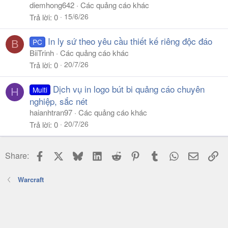
diemhong642
Các quảng cáo khác
15/6/26
Trả lời
0
In ly sứ theo yêu cầu thiết kế riêng độc đáo
PC
B
BiiTrinh
Các quảng cáo khác
20/7/26
Trả lời
0
Dịch vụ in logo bút bi quảng cáo chuyên
Multi
H
nghiệp, sắc nét
haianhtran97
Các quảng cáo khác
20/7/26
Trả lời
0
Facebook
X
Bluesky
LinkedIn
Reddit
Pinterest
Tumblr
WhatsApp
Email
Li
Share:
Warcraft