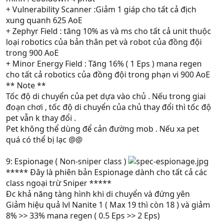
+ Vulnerability Scanner :Giảm 1 giáp cho tất cả địch
xung quanh 625 AoE
+ Zephyr Field : tăng 10% as và ms cho tất cả unit thuộc
loại robotics của bản thân pet và robot của đồng đội
trong 900 AoE
+ Minor Energy Field : Tăng 16% ( 1 Eps ) mana regen
cho tất cả robotics của đồng đội trong phạn vi 900 AoE
** Note **
Tốc độ di chuyển của pet dựa vào chủ . Nếu trong giai
đoạn chơi , tốc độ di chuyển của chủ thay đổi thì tốc độ
pet vẫn k thay đổi .
Pet không thể dùng để cản đường mob . Nếu xa pet
quá có thể bị lạc @@
9: Espionage ( Non-sniper class )
***** Đây là phiên bản Espionage dành cho tất cả các
class ngoại trừ Sniper *****
Đc khả năng tàng hình khi di chuyển và đứng yên
Giảm hiệu quả lvl Nanite 1 ( Max 19 thì còn 18 ) và giảm
8% >> 33% mana regen ( 0.5 Eps >> 2 Eps)