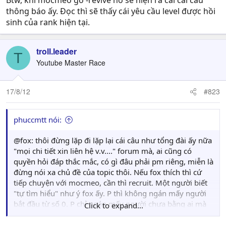
Btw, khi mocmeo gõ -revive nó sẽ hiện ra cái cái câu
thông báo ấy. Đọc thì sẽ thấy cái yêu cầu level được hồi
sinh của rank hiện tại.
troll.leader
T
Youtube Master Race
17/8/12
#823
phuccmtt nói:
@fox: thôi đừng lặp đi lặp lại cái câu như tổng đài ấy nữa
"mọi chi tiết xin liên hệ v.v...." forum mà, ai cũng có
quyền hỏi đáp thắc mắc, có gì đâu phải pm riêng, miễn là
đừng nói xa chủ đề của topic thôi. Nếu fox thích thì cứ
tiếp chuyện với mocmeo, cần thì recruit. Một người biết
"tự tìm hiểu" như ý fox ấy. P thì không ngán mấy người
bắt đầu từ số 0. P chỉ ngán mấy người chưa bằng ai mà
Click to expand...
cứ ta đây biết hết. Không ai điếc bằng người không
muốn nghe cả.