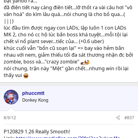
bật yahoo ra...
đã điên tiết nay càng điên tiết...lỡ thốt ra vài câu hơi "vô
văn hoá" do kìm lâu quá...nói chung là cho bỏ qua...(
|||)
lúc đầu tìm được ngay con LADs, lập luôn 1 con LADs
MK 2, cho nó cc hộ lúc bắn boss khá tuyệt...mỗi tội lại
chết vì nổ plant sever...tiếc của... (+0.6 uber)
khúc cuối vẫn "bổn cũ soạn lại" => bay vào hẻm bắn
nhau với nem, giảm thiếu tối đa sát thương nhận đc bởi
zombie, boss và..."crazy zombie"
nói chung, trận này "Mệt" gần chết...nhưng win rồi lại
thấy vui
phuccmtt
Donkey Kong
8/9/12
#837
P120829 1.26 Really Smooth!