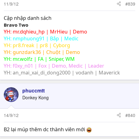
11/9/12
#839
Cập nhập danh sách
Bravo Two
YH: mr.dqhieu_hp | MrHieu | Demo
YH: nmphuong91 | Bắp | Medic
YH: pr8.freak | pr8 | Cyborg
YH: gunzdark36 | Chuột | Demo
YH: mr.wolfz | FA | Sniper, WM
YH: f0xy_n01 | Fox | Demo, Medic | Leader
YH: an_mai_xai_di_dong2000 | vodanh | Maverick
phuccmtt
Donkey Kong
14/9/12
#840
B2 lại múp thêm dc thành viên mới