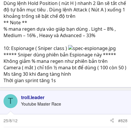
Dùng lệnh Hold Position ( nút H ) nhanh 2 lần sẽ tắt chế
độ tự bắn mục tiêu . Dùng lệnh Attack ( Nút A ) xuống 1
khoảng trống sẽ bật chế độ trên
** Note **
% mana regen dựa vào giáp bạn dùng . Light – 8% ,
Medium – 16% , Heavy và Advanced – 33%
10: Espionage ( Sniper class )
***** Sniper dùng phiên bản Espionage này *****
Không giảm % mana regen như phiên bản trên
Camera ( mắt ) chỉ tốn ½ mana bt để dùng ( 100 còn 50 )
Ms tăng 30 khi đang tàng hình
Thời gian sprint tăng 1s
troll.leader
T
Youtube Master Race
25/8/12
#828