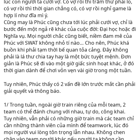
lúc con người ta cưới vợ. Có vợ rồi thì trăm thứ phải lo,
có vợ rồi thì thời gian chẳng có, có vợ rồi nghỉ game là
hợp lí như đĩa mì ý.
Cũng may là Phúc cũng chưa tới lúc phải cưới vợ, chỉ là
bước đến một ngả rẽ khác của cuộc đời: Đại học hoặc đi
Nghĩa vụ. Mọi người chắc cũng biết, niềm đam mê của
Phúc với SWAT không nhỏ tí nào… Cho nên, Phúc khá
buồn khi phải tạm thời bế quan tỏa cảng. Đây không
phải là lá thư chia tay hay là một bức tuyệt mệnh. Đơn
giản là Phúc sẽ đi vào một giờ giấc sinh hoạt khác, ở đó
thời gian dành để chơi vỏn vẹn vài giờ trong một tuần.
Tuy nhiên, Phúc thấy có 2 vấn đề lớn trước mắt cần phải
giải quyết và thông báo.
1/ Trong tuần, ngoài giờ train riêng của mỗi team, 2
team có thể đánh chung với nhau, tự do, công khai.
Tuy nhiên, vẫn phải có những giờ train mà các team chỉ
cần những thành viên của mình để teamwork, lúc đó
mọi người vui lòng tôn trọng lẫn nhau. Không chen
chân vào team người khác nếu người ta không cần.