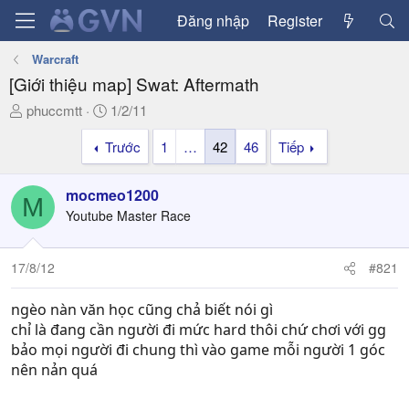
Đăng nhập
Register
Warcraft
[Giới thiệu map] Swat: Aftermath
T
N
phuccmtt
1/2/11
h
g
Trước
1
…
42
46
Tiếp
r
à
e
y
a
g
mocmeo1200
M
d
ử
Youtube Master Race
s
i
t
a
17/8/12
#821
r
t
ngèo nàn văn học cũng chả biết nói gì
e
chỉ là đang cần người đi mức hard thôi chứ chơi với gg
r
bảo mọi người đi chung thì vào game mỗi người 1 góc
nên nản quá