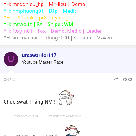
YH: mr.dqhieu_hp | MrHieu | Demo
YH: nmphuong91 | Bắp | Medic
YH: pr8.freak | pr8 | Cyborg
YH: mr.wolfz | FA | Sniper, WM
YH: f0xy_n01 | Fox | Demo, Medic | Leader
YH: an_mai_xai_di_dong2000 | vodanh | Maveric
ursawarrior117
U
Youtube Master Race
3/9/12
#832
Chúc Swat Thắng NM !!!
---------- Post added at 21:54 ---------- Previous post was at 21:52 ----------