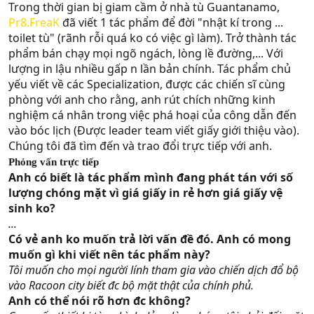
Trong thời gian bị giam cầm ở nhà tù Guantanamo,
Pr8.FreaK
đã viết 1 tác phẩm để đời "nhật kí trong ...
toilet tù" (rãnh rỗi quá ko có việc gì làm). Trở thành tác
phẩm bán chạy mọi ngõ ngách, lòng lề đường,... Với
lượng in lậu nhiều gấp n lần bản chính. Tác phẩm chủ
yếu viết về các Specialization, được các chiến sĩ cùng
phòng với anh cho rằng, anh rút chích những kinh
nghiệm cá nhân trong việc phá hoại của công dẫn đến
vào bóc lịch (Được leader team viết giấy giới thiệu vào).
Chúng tôi đã tìm đến và trao đổi trực tiếp với anh.
Phỏng vấn trực tiếp
Anh có biết là tác phẩm mình đang phát tán với số
lượng chóng mặt vì giá giấy in rẻ hơn giá giấy vệ
sinh ko?
...
Có vẻ anh ko muốn trả lời vấn đề đó. Anh có mong
muốn gì khi viết nên tác phẩm này?
Tôi muốn cho mọi người lính tham gia vào chiến dịch đổ bộ
vào Racoon city biết đc bộ mặt thật của chính phủ.
Anh có thể nói rõ hơn đc không?