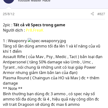
25/8/12
#827
2pic :
Tất cả về Specs trong game
Người dịch :
Pr8.FreaK
1 : Weaponry
Tăng số lần dùng ammo tối đa lên 1 và kĩ năng của vũ
khí 1 điểm
Assault Rifle ( của Mav , Psy , Medic , Tact ) bắn loại đạn
Antipersonel ( tăng 50% damage vào Umb , Umc ,
Tyrant , nói chung là những unit có loại giáp Power
Armor nhưng giảm tầm bắn lan của đạn)
Plasma Round ( Chaingun của HO và Mav ) đc + thêm
damage
** Note **
Bình thường bạn dùng đc 3 ammo , có spec này số
ammo tối đa dùng đc là 4 , hiệu quả này cộng dồn đc
với trait Dragoon sẽ dùng đc max 6 ammo