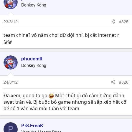
Donkey Kong
23/8/12
#825
team china? vô năm chơi dữ dội nhỉ, bị cắt internet r
@@
phuccmtt
Donkey Kong
24/8/12
#826
Đã xem, good to go
Một chút gì đó cảm hứng đánh
swat tràn về. Bị buộc bỏ game nhưng sẽ sắp xếp hết cỡ
để có 1 ván vào mỗi tuần với team.
Pr8.FreaK
P
Youtube Master Race