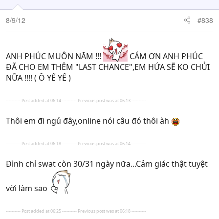
8/9/12
#838
ANH PHÚC MUÔN NĂM !!!
CÁM ƠN ANH PHÚC
ĐÃ CHO EM THÊM "LAST CHANCE",EM HỨA SẼ KO CHỬI
NỮA !!!! ( Ồ YẾ YẾ )
---------- Post added at 06:14 ---------- Previous post was at 06:13 ----------
Thôi em đi ngủ đây,online nói câu đó thôi àh
---------- Post added at 06:18 ---------- Previous post was at 06:14 ----------
Đình chỉ swat còn 30/31 ngày nữa...Cảm giác thật tuyệt
vời làm sao
---------- Post added at 06:25 ---------- Previous post was at 06:18 ----------