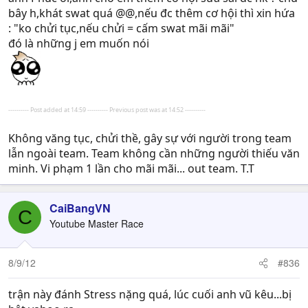
bây h,khát swat quá @@,nếu đc thêm cơ hội thì xin hứa
: "ko chửi tục,nếu chửi = cấm swat mãi mãi"
đó là những j em muốn nói
---------- Post added at 14:59 ---------- Previous post was at 14:52 ----------
Không văng tục, chửi thề, gây sự với người trong team
lẫn ngoài team. Team không cần những người thiếu văn
minh. Vi phạm 1 lần cho mãi mãi... out team. T.T
CaiBangVN
C
Youtube Master Race
8/9/12
#836
trận này đánh Stress nặng quá, lúc cuối anh vũ kêu...bị