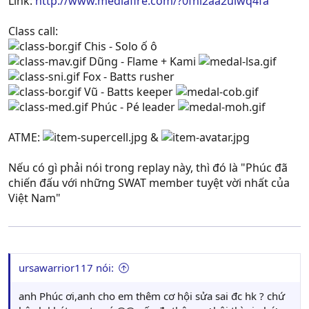
Link:
http://www.mediafire.com/?0fnl2aa2ulwq4fa
Class call:
Chis - Solo ố ô
Dũng - Flame + Kami
Fox - Batts rusher
Vũ - Batts keeper
Phúc - Pé leader
ATME:
&
Nếu có gì phải nói trong replay này, thì đó là "Phúc đã
chiến đấu với những SWAT member tuyệt vời nhất của
Việt Nam"
ursawarrior117 nói:
anh Phúc ơi,anh cho em thêm cơ hội sửa sai đc hk ? chứ