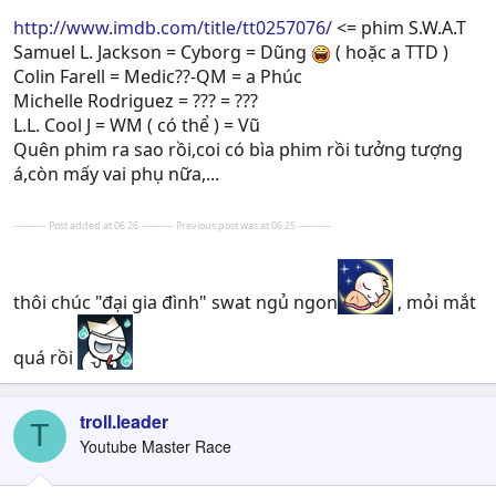
http://www.imdb.com/title/tt0257076/
<= phim S.W.A.T
Samuel L. Jackson = Cyborg = Dũng
( hoặc a TTD )
Colin Farell = Medic??-QM = a Phúc
Michelle Rodriguez = ??? = ???
L.L. Cool J = WM ( có thể ) = Vũ
Quên phim ra sao rồi,coi có bìa phim rồi tưởng tượng
á,còn mấy vai phụ nữa,...
---------- Post added at 06:26 ---------- Previous post was at 06:25 ----------
thôi chúc "đại gia đình" swat ngủ ngon
, mỏi mắt
quá rồi
troll.leader
T
Youtube Master Race