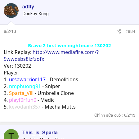
adfty
Donkey Kong
6/2/13
#884
Bravo 2 first win nightmare 130202
Link Replay:
http://www.mediafire.com/?
5wwdsbs8lzfzofx
Ver: 130202
Player:
1.
ursawarrior117
- Demolitions
2.
nmphuong91
- Sniper
3.
Sparta_Vill
- Umbrella Clone
4.
playf0rfun0
- Medic
5.
kevodanh357
- Mecha Mutts
Chỉnh sửa cuối:
6/2/13
This_is_Sparta
T