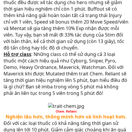
thuốc đều được x4 tác dụng cho hero nhưng sẽ giảm
thời gian hiệu nghiệm chỉ còn 1 phút. Buffout sẽ có
thêm khả năng giải hoàn toàn tất cả trạng thái Injury
chỉ với 1 viên, Speed sẽ bonus thêm 20 Move Speed/viên
và Mentat sẽ gia tăng thêm 10% Exp nhận được mỗi
viên. Tuy vậy, bạn sẽ mất đi 33% tác dụng của Stim đối
với bản thân, kể cả thời gian sử dụng (còn 13 giây), tốc
độ tấn công hay tốc độ di chuyển.
Hỗ trợ class
: Những class có thể sử dụng cả 3 loại
thuốc một cách hiệu quả như Cyborg, Sniper, Pyro,
Demo, Heavy Ordnance, Maverick, Watchman. Đối với
Maverick khi được Mutated thêm trait Chem. Reliant sẽ
tăng thời gian hiệu nghiệm lên 5 phút, bạn hiểu điều đó
là gì chứ? Bạn sẽ imba trong vòng 5 phút mà không
phải ăn liên tục trong 5 viên trong 5 phút đó!
Chem. Reliant​
Nghiện lâu hơn, thông minh hơn và linh hoạt hơn.​
Đối với các loại thuốc có khả năng tăng thời gian sử
dụng lên tới 10 phút. Giảm cảm giác choáng khi ăn quá