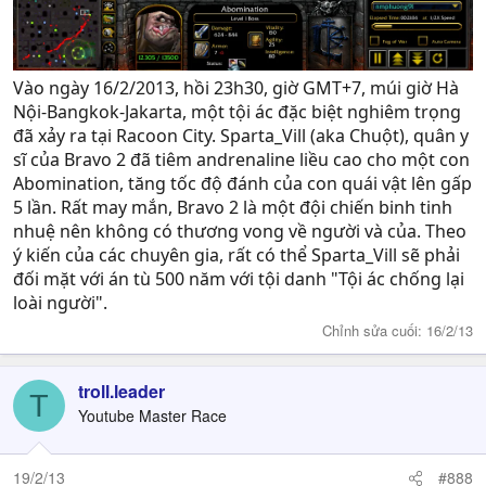
Vào ngày 16/2/2013, hồi 23h30, giờ GMT+7, múi giờ Hà
Nội-Bangkok-Jakarta, một tội ác đặc biệt nghiêm trọng
đã xảy ra tại Racoon City. Sparta_Vill (aka Chuột), quân y
sĩ của Bravo 2 đã tiêm andrenaline liều cao cho một con
Abomination, tăng tốc độ đánh của con quái vật lên gấp
5 lần. Rất may mắn, Bravo 2 là một đội chiến binh tinh
nhuệ nên không có thương vong về người và của. Theo
ý kiến của các chuyên gia, rất có thể Sparta_Vill sẽ phải
đối mặt với án tù 500 năm với tội danh "Tội ác chống lại
loài người".
Chỉnh sửa cuối:
16/2/13
troll.leader
T
Youtube Master Race
19/2/13
#888