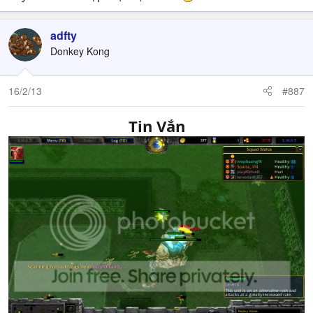
adfty
Donkey Kong
16/2/13
#887
Tin Vắn