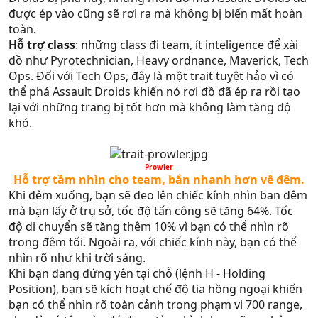
được ép vào cũng sẽ rơi ra mà không bị biến mất hoàn
toàn.
Hỗ trợ class
: những class đi team, ít inteligence để xài
đồ như Pyrotechnician, Heavy ordnance, Maverick, Tech
Ops. Đối với Tech Ops, đây là một trait tuyệt hảo vì có
thể phá Assault Droids khiến nó rơi đồ đã ép ra rồi tạo
lại với những trang bị tốt hơn mà không làm tăng độ
khó.
Prowler​
Hỗ trợ tầm nhìn cho team, bắn nhanh hơn về đêm.​
Khi đêm xuống, bạn sẽ đeo lên chiếc kính nhìn ban đêm
mà bạn lấy ở trụ sở, tốc độ tấn công sẽ tăng 64%. Tốc
độ di chuyển sẽ tăng thêm 10% vì bạn có thể nhìn rõ
trong đêm tối. Ngoài ra, với chiếc kính này, bạn có thể
nhìn rõ như khi trời sáng.
Khi bạn đang đứng yên tại chỗ (lệnh H - Holding
Position), bạn sẽ kích hoạt chế độ tia hồng ngoại khiến
bạn có thể nhìn rõ toàn cảnh trong phạm vi 700 range,