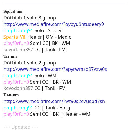
Squad-nm
Đội hình 1 solo, 3 group
http://www.mediafire.com/?oybyu9ntuqeery9
nmphuong91
Solo - Sniper
Sparta_Vill
Healer| QM - Medic
playf0rfun0
Semi-CC| BK - WM
kevodanh357
CC | Tank - FM
Tri-nm
Đội hình 1 solo, 2 group
http://www.mediafire.com/?apyrwmzp97vxw0s
nmphuong91
Solo - WM
playf0rfun0
Semi CC | BK - WM
kevodanh357
CC | Tank - FM
Dou-nm
http://www.mediafire.com/?wf90s2e7usbd7sh
nmphuong91
CC | Tank - Borg
playf0rfun0
Semi CC | BK | Healer - WM
- - - Updated - - -