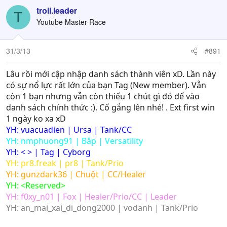
troll.leader
T
Youtube Master Race
31/3/13
#891
Lâu rồi mới cập nhập danh sách thành viên xD. Lần này
có sự nổ lực rất lớn của bạn Tag (New member). Vẫn
còn 1 bạn nhưng vẫn còn thiếu 1 chút gì đó để vào
danh sách chính thức :). Cố gắng lên nhé! . Ext first win
1 ngày ko xa xD
YH: vuacuadien | Ursa | Tank/CC
YH: nmphuong91 | Bắp | Versatility
YH: < > | Tag | Cyborg
YH: pr8.freak | pr8 | Tank/Prio
YH: gunzdark36 | Chuột | CC/Healer
YH: <Reserved>
YH: f0xy_n01 | Fox | Healer/Prio/CC | Leader
YH: an_mai_xai_di_dong2000 | vodanh | Tank/Prio