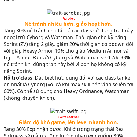
Acrobat​
Né tránh nhiều hơn, giảo hoạt hơn.​
Tăng 30% né tránh cho tất cả các class sử dụng trait này
ngoại trừ Cyborg và Watcman. Thời gian cho kỹ năng
Sprint (ZV) tăng 2 giây, giảm 20% thời gian colddown đối
với giáp Heavy Armor, 10% cho giáp Medium Armor và
Light Armor. Đối với Cyborg và Watchman sẽ được 33%
né tránh khi dùng trait này bởi vì bọn họ không có kỹ
năng Sprint.
Hỗ trợ class
: Đặc biệt hữu dụng đối với các class tanker,
ổn nhất là Cyborg (với cả khi max skill né tránh sẽ lên tới
60%). Có thể sử dụng cho Heavy Ordnance, Watchman
(không khuyến khích).
Swift Learner​
Giảm độ khó game, lên level nhanh hơn.​
Tăng 30% Exp nhận đươc. Khi ở trong trạng thái Rez
Sickness sẽ giảm xuống lượng nhận exp xuống 30%