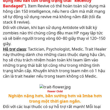
dụng nếu vẫn còn trong trạng thái "Recently
Bandaged"
). Item Revive có thể hoàn toàn sử dụng mà
hông cần 150 intelligence, nếu hero cầm mà mất mạng
sẽ tự động sử dụng revive mà không nằm đất (tối đa
stack 8 revive).
Đối với cilivian, khi bạn sử dụng Antidote với bất kỳ
zombies nào thì chúng cũng đều max HP ngay lập tức
và sẽ biến người trong vòng 60~80 giây thay vì 120~150
giây.
Hỗ trợ class
: Tactician, Psychologist, Medic. Trait Healer
này thường dành cho những class thuộc dạng hậu cần,
họ sẽ chịu trách nhiệm hoàn toàn khi team lâm vào
những trạng thái bất lợi cũng như trong những tình
trạng khẩn cấp. Khuyến khích trong team nên có 1 hậu
cần là trait healer nếu trong team không có Medic.
Flower Child​
Nghiện nặng hơn, bắn sướng hơn và Imba hơn
trong một thời gian ngắn.​
Đối với các loại thuốc có sự hỗ trợ rất mạnh! Mỗi loại