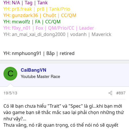
YH: N/A | Tag | Tank
YH: pr8.freak | pr8 | Tank/Prio
YH: gunzdark36 | Chuột | CC/QM
YH: mr.wolfz | FA | CC/QM
YH: f0xy_n01 | Fox | QM/Prio/CC | Leader
YH: an_mai_xai_di_dong2000 | vodanh | Maverick
YH: nmphuong91 | Bắp | retired
CaiBangVN
C
Youtube Master Race
19/5/13
#897
Có lẽ bạn chưa hiểu "Trait" và "Spec" là gì...khi bạn mới
vào game bạn sẽ thắc mắc sao lại phải chọn những thứ
như vậy?...
Thưa vâng, nó rất quan trọng, có thể nói nó sẽ quyết