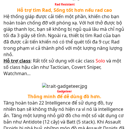
Rad Resistant
Hỗ trợ tìm Rad, Sống tốt hơn nếu rad cao
Hệ thống giáp được cải tiến một phần, khiến cho bạn
hoàn toàn chống đỡ với phóng xạ. Với hơi thở được bộ
giáp thanh lọc, bạn sẽ không bị ngủ quá lâu mà chỉ ngủ
tối đa 3 giây sẽ tỉnh. Ngoài ra, thiết bị tìm Rad của bạn
đã được cải tiến khiến nó có thể quét tối đa 9 cục Rad
trong phạm vi cả thành phố với một lượng năng lượng
nhỏ.
Hỗ trợ class
: Rất tốt sử dụng với các class
Solo
và một
số class hậu cần như Tactician, Covert Sniper,
Watchman...
Gadgeteer​
Thông minh để dễ dùng đồ hơn.
Tăng hoàn toàn 22 Intelligence để sử dụng đồ, tuy
nhiên bạn sẽ không thấy nó hiện ra vì nó là intelligence
ẩn. Tăng một lượng nhỏ giữ đồ cho một số vật dụng cơ
bản như Antidote (12 cây) và Batt (5 stack). Khi Assault
Droids bị phá huỷ, những món đồ mà Assault Droids đã