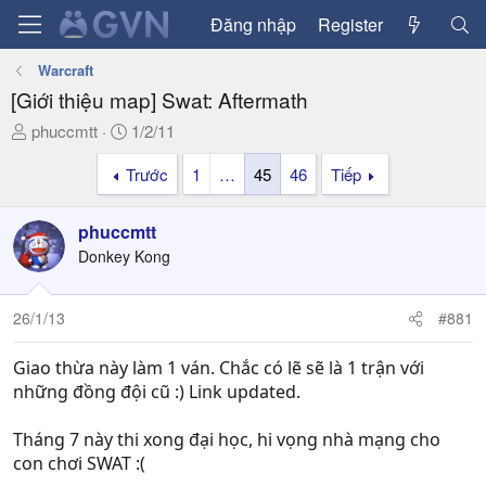
Đăng nhập
Register
Warcraft
[Giới thiệu map] Swat: Aftermath
T
N
phuccmtt
1/2/11
h
g
Trước
1
…
45
46
Tiếp
r
à
e
y
a
g
phuccmtt
d
ử
Donkey Kong
s
i
t
a
26/1/13
#881
r
t
Giao thừa này làm 1 ván. Chắc có lẽ sẽ là 1 trận với
e
những đồng đội cũ :) Link updated.
r
Tháng 7 này thi xong đại học, hi vọng nhà mạng cho
con chơi SWAT :(