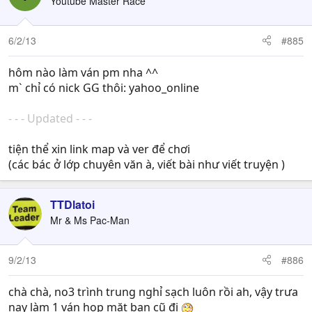
Youtube Master Race
6/2/13
#885
hôm nào làm ván pm nha ^^
m` chỉ có nick GG thôi: yahoo_online
- - - Updated - - -
tiện thể xin link map và ver để chơi
(các bác ở lớp chuyên văn à, viết bài như viết truyện )
TTDlatoi
Mr & Ms Pac-Man
9/2/13
#886
chà chà, no3 trình trung nghỉ sạch luôn rồi ah, vậy trưa
nay làm 1 ván họp mặt bạn cũ đi