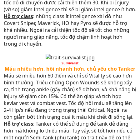
tốc độ di chuyển được cải thiện thêm 30. Khi bị Injury
(vỡ sọ) giảm Inteligence thì sẽ bị giảm inteligence ít hơn.
Hỗ trợ class
: những class ít inteligence xài đồ như
Covert Sniper, Maverick, HO hay Pyro sẽ được hỗ trợ
khá nhiều. Ngoài ra cải thiện tốc độ sẽ tốt cho những
người mang giáp nặng, tốc độ chậm linh hoạt hơn
trong di chuyển.
Survivalist​
Máu nhiều hơn, hồi nhanh hơn. chủ yếu cho Tanker​
Máu sẽ nhiều hơn 60 điểm và chỉ số Vitality sẽ cao hơn
bình thường. Triệu chứng Open Wounds sẽ không xảy
ra, tình trạng ankle (gãy chân) sẽ đỡ hơn, và khả năng bị
injury sẽ giảm còn 15%. Có thể ăn giáp và tích hợp
kevlar vest và combat vest. Tốc độ hồi máu sẽ tăng lên
2-4 Hp/s nếu đang trong trạng thái Critical. Ngoài ra
còn giảm bớt tình trạng quá ít máu khi chết đi sống lại.
Hỗ trợ class
: Tanker có thể sử dụng để tank dễ dàng
hơn mà không lo thiếu máu. Tuy vậy, sẽ tốt hơn nếu có
một người Semi-tank (phụ tank) có trait này để có thể