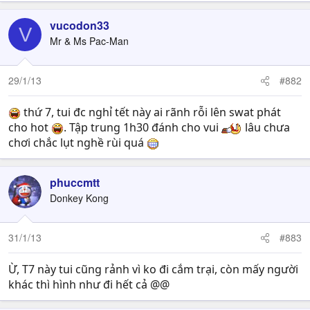
vucodon33
V
Mr & Ms Pac-Man
29/1/13
#882
thứ 7, tui đc nghỉ tết này ai rãnh rỗi lên swat phát
cho hot
. Tập trung 1h30 đánh cho vui
lâu chưa
chơi chắc lụt nghề rùi quá
phuccmtt
Donkey Kong
31/1/13
#883
Ừ, T7 này tui cũng rảnh vì ko đi cắm trại, còn mấy người
khác thì hình như đi hết cả @@