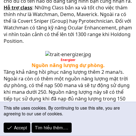
cho dù có tên nào đó đang tàng hình bạn cũng nhận ra.
Hỗ trợ class
: Những Class bắn xa và tốt cho việc thám
thính như là Watchman, Demo, Maverick. Ngoài ra có
thể là Covert Sniper (Group) hay Pyrotechnician. Đối với
Watchman có tăng kỹ năng Ocular Enhancement, phạm
vi nhìn toàn cảnh có thể lên tới 1300 range khi Holdong
Position.
Energizer​
Nguồn năng lượng dự phòng.​
Tăng khả năng hồi phục năng lượng thêm 2 mana/s.
Ngoài ra còn có thêm một nguồn năng lượng mặt trời
dự phòng, có thể nạp 500 mana và sẽ tự động sử dụng
khi mana dưới 250. Nguồn năng lượng này sẽ có thể
tiếp tục sử dụng khi đã nạp đủ năng lượng trong 150
giây. Có thể chủ động sử dụng bằng cách gõ “help” hay
This site uses cookies. By continuing to use this site, you are
sử dụng phím tắt (ZD).
agreeing to our use of cookies.
Hỗ trợ class
: Những class cần có nguồn năng lượng dự
phòng như Medic, Cyborg, Pyrotechnician, Demolitions,
Accept
Tìm hiểu thêm.…
Maverick, Watchman. Đối với Alice, đây có thể là 1 trait