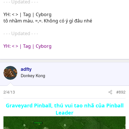
- - - Updated - - -
YH: < > | Tag | Cyborg
tô nhầm màu. =,=. Không có ý gì đâu nhé
- - - Updated - - -
YH: < > | Tag | Cyborg
30 ký tự mới đựoc gửi #!#!%^&!
adfty
Donkey Kong
2/4/13
#892
Graveyard Pinball, thú vui tao nhã của Pinball
Leader