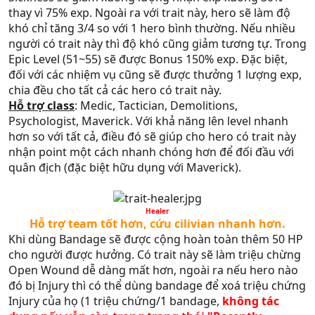
thay vì 75% exp. Ngoài ra với trait này, hero sẽ làm độ
khó chỉ tăng 3/4 so với 1 hero bình thường. Nếu nhiều
người có trait này thì độ khó cũng giảm tương tự. Trong
Epic Level (51~55) sẽ được Bonus 150% exp. Đặc biệt,
đối với các nhiệm vụ cũng sẽ được thưởng 1 lượng exp,
chia đều cho tất cả các hero có trait này.
Hỗ trợ class
: Medic, Tactician, Demolitions,
Psychologist, Maverick. Với khả năng lên level nhanh
hơn so với tất cả, điều đó sẽ giúp cho hero có trait này
nhận point một cách nhanh chóng hơn để đối đầu với
quân địch (đặc biệt hữu dụng với Maverick).
Healer​
Hỗ trợ team tốt hơn, cứu cilivian nhanh hơn.​
Khi dùng Bandage sẽ được cộng hoàn toàn thêm 50 HP
cho người được hưởng. Có trait này sẽ làm triệu chừng
Open Wound dễ dàng mất hơn, ngoài ra nếu hero nào
đó bị Injury thì có thể dùng bandage để xoá triệu chứng
Injury của họ (1 triệu chứng/1 bandage,
không tác