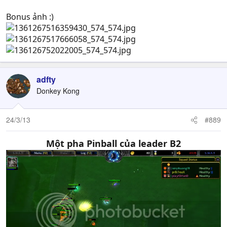
Bonus ảnh :)
adfty
Donkey Kong
24/3/13
#889
Một pha Pinball của leader B2