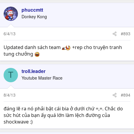
a
c
phuccmtt
t
Donkey Kong
i
o
n
6/4/13
#893
s
:
Updated danh sách team
+rep cho truyện tranh
tung chưởng
troll.leader
T
Youtube Master Race
8/4/13
#894
đáng lẽ ra nó phải bật cái bia ở dưới chứ =,=. Chắc do
sức hút của bạn ấy quá lớn làm lệch đường của
shockwave :)