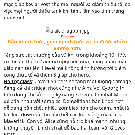
mặc giáp kevlar vest cho mọi người và giảm thiếu tối đa
việc mọi người thiếu tank khi tank lâm vào tình trạng
nguy kịch.
Dragoon​
Bắn mạnh hơn, giáp mạnh hơn và ăn được nhiều
ammo hơn.​
Tăng sức sát thương của vũ khí trong khoảng 10~17%,
có thể ăn thêm 2 ammo upgrade nữa, nâng hoàn toàn
giáp nanites lên 1 level mà không ảnh hưởng tới điểm
cộng thực tế và thêm 3 giáp cho hero.
Hỗ trợ class
: Covert Snipers sẽ tăng một lượng damage
đáng kể khi critical shot cũng như Aim. Với Cyborg thì
hữu dụng khi sử dụng kỹ năng X-Treme Combat Mode
để bắn nhau với zombies. Demolitions bắn khoẻ hơn,
dễ dàng bắn chết nhiều zombies hơn cho team, nhất là
khi lockdown và cho hầu hết các loại súng của class
Maverick. Còn với Alice cũng hỗ trợ khá mạnh, nhưng
không khuyến khích vì rất dễ báo hại team với Gloves
Blast.