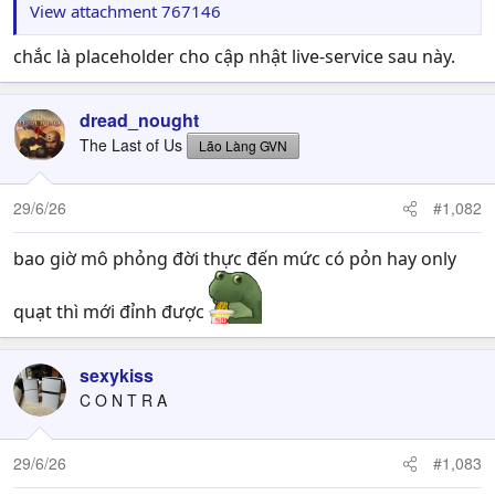
View attachment 767146
chắc là placeholder cho cập nhật live-service sau này.
dread_nought
The Last of Us
Lão Làng GVN
29/6/26
#1,082
bao giờ mô phỏng đời thực đến mức có pỏn hay only
quạt thì mới đỉnh được
sexykiss
C O N T R A
29/6/26
#1,083