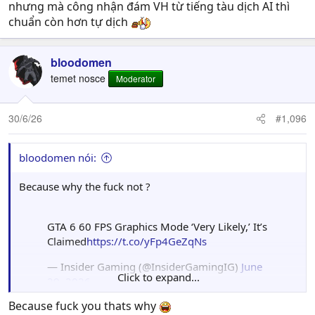
nhưng mà công nhận đám VH từ tiếng tàu dịch AI thì
chuẩn còn hơn tự dịch
bloodomen
temet nosce
Moderator
30/6/26
#1,096
bloodomen nói:
Because why the fuck not ?
GTA 6 60 FPS Graphics Mode ‘Very Likely,’ It’s
Claimed
https://t.co/yFp4GeZqNs
— Insider Gaming (@InsiderGamingIG)
June
Click to expand...
29, 2026
Because fuck you thats why