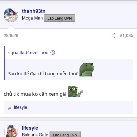
thanh93tn
Mega Man
Lão Làng GVN
29/6/26
#1,085
squallkid4ever nói:
Sao ko để địa chỉ bang miễn thuế
chủ tik mua ko cần xem giá
lifesyle
R
e
a
c
lifesyle
t
Baldur's Gate
Lão Làng GVN