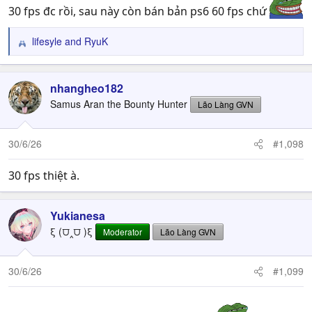
30 fps đc rồi, sau này còn bán bản ps6 60 fps chứ
lifesyle
and
RyuK
R
e
a
c
nhangheo182
t
Samus Aran the Bounty Hunter
Lão Làng GVN
i
o
n
30/6/26
#1,098
s
:
30 fps thiệt à.
Yukianesa
ξ (⩌‸⩌ )ξ
Moderator
Lão Làng GVN
30/6/26
#1,099