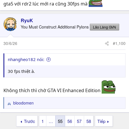
gta5 với rdr2 lúc mới ra cũng 30fps mà
RyuK
You Must Construct Additional Pylons
Lão Làng GVN
30/6/26
#1,100
nhangheo182 nói:
30 fps thiệt à.
Không thích thì chờ GTA VI Enhanced Edition
bloodomen
R
e
a
Trước
1
…
55
56
57
58
Tiếp
c
t