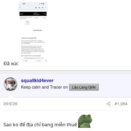
Đã xúc
squallkid4ever
Keep calm and Tracer on
Lão Làng GVN
29/6/26
#1,084
Sao ko để địa chỉ bang miễn thuế