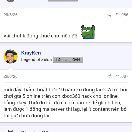
i
o
n
29/6/26
#1,086
s
:
Vãi chutik đóng thuế cho mẽo đế .
KrayKen
Legend of Zelda
Lão Làng GVN
29/6/26
#1,087
mới đây thấm thoát hơn 10 năm ko đụng lại GTA từ thời
chơi gta 5 online trên con xbox360 hack chơi online
bằng xkey. Thời đó lúc đó có trò bán xe để glitch tiền,
làm được 1 đống mà server thì lag, lại ít content nên bỏ
tới giờ chưa đụng lại.