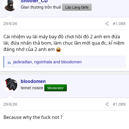
Shooter_CD
Gian thương trốn thuế
Lão Làng GVN
29/6/26
#1,088
Cái nhiệm vụ lái máy bay đồ chơi hồi đó 2 anh em đứa
lái, đứa nhấn thả bom, làm chục lần mới qua đc, kỉ niệm
đáng nhớ của 2 anh em
jackradian
,
ngoinhala
and
bloodomen
R
e
a
c
bloodomen
t
temet nosce
Moderator
i
o
n
29/6/26
#1,089
s
:
Because why the fuck not ?