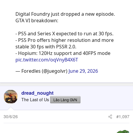
Digital Foundry just dropped a new episode.
GTA VI breakdown:
- PS5 and Series X expected to run at 30 fps.
- PS5 Pro offers higher resolution and more
stable 30 fps with PSSR 2.0.
- Hopium: 120Hz support and 40FPS mode
pic.twitter.com/oqVnyB4X6T
— Foredles (@juegolvr)
June 29, 2026
dread_nought
The Last of Us
Lão Làng GVN
30/6/26
#1,097