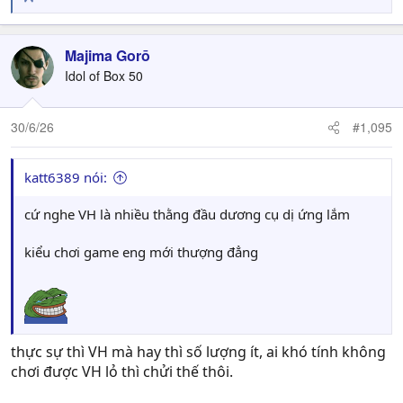
R
e
a
c
Majima Gorō
t
Idol of Box 50
i
o
n
30/6/26
#1,095
s
:
katt6389 nói:
cứ nghe VH là nhiều thằng đầu dương cụ dị ứng lắm
kiểu chơi game eng mới thượng đẳng
thực sự thì VH mà hay thì số lượng ít, ai khó tính không
chơi được VH lỏ thì chửi thế thôi.