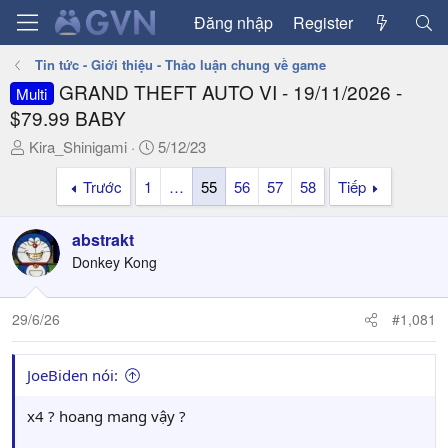
Đăng nhập
Register
Tin tức - Giới thiệu - Thảo luận chung về game
GRAND THEFT AUTO VI - 19/11/2026 -
Multi
$79.99 BABY
T
N
Kira_Shinigami
5/12/23
h
g
Trước
1
…
55
56
57
58
Tiếp
r
à
e
y
a
g
abstrakt
d
ử
Donkey Kong
s
i
t
a
29/6/26
#1,081
r
t
JoeBiden nói:
e
r
x4 ? hoang mang vậy ?