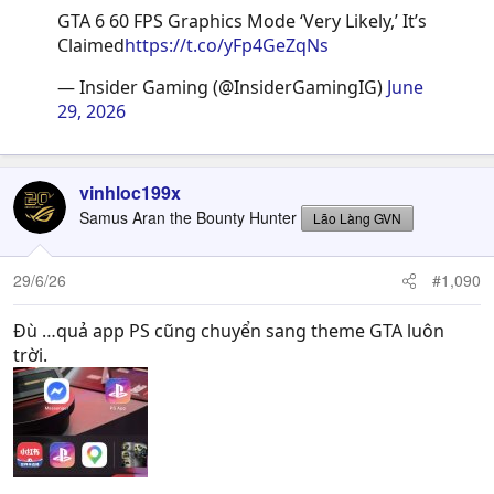
GTA 6 60 FPS Graphics Mode ‘Very Likely,’ It’s
Claimed
https://t.co/yFp4GeZqNs
— Insider Gaming (@InsiderGamingIG)
June
29, 2026
vinhloc199x
Samus Aran the Bounty Hunter
Lão Làng GVN
29/6/26
#1,090
Đù …quả app PS cũng chuyển sang theme GTA luôn
trời.