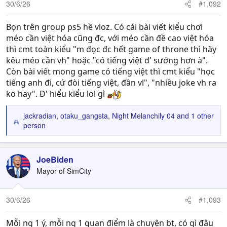
30/6/26
#1,092
Bọn trên group ps5 hề vloz. Có cái bài viết kiểu chơi
méo cần việt hóa cũng đc, với méo cần đề cao việt hóa
thì cmt toàn kiểu "m đọc đc hết game of throne thì hãy
kêu méo cần vh" hoặc "có tiếng việt đ' sướng hơn à".
Còn bài viết mong game có tiếng việt thì cmt kiểu "học
tiếng anh đi, cứ đòi tiếng việt, đần vl", "nhiều joke vh ra
ko hay". Đ' hiểu kiểu lol gì
jackradian
,
otaku_gangsta
,
Night Melanchily 04
and 1 other
R
person
e
a
c
JoeBiden
t
Mayor of SimCity
i
o
n
30/6/26
#1,093
s
:
Mỗi ng 1 ý, mỗi ng 1 quan điểm là chuyện bt, có gì đâu