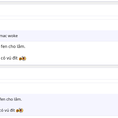
 mac woke
 fen cho lắm.
 có vú đít
fen cho lắm.
có vú đít