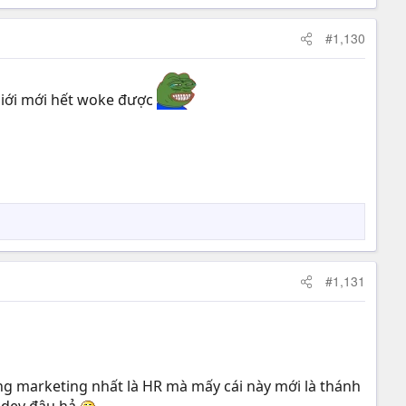
#1,130
ế giới mới hết woke được
#1,131
ởng marketing nhất là HR mà mấy cái này mới là thánh