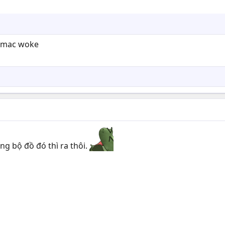
u mac woke
g bộ đồ đó thì ra thôi.