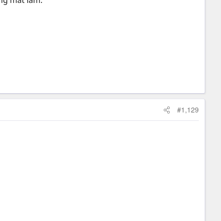
ng mắt lắm.
#1,129