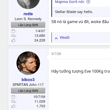
Majima Gorō nói:
Stellar Blade say hello.
redie
Leon S. Kennedy
SB nó là game vú đít, woke đâ
Lão Làng GVN
1/4/07
13,680
Vitod3
R
24,228
e
a
c
3/7/26
t
i
o
Hãy tưởng tượng Eve 100Kg tron
n
s
biboo3
:
SPARTAN John-117
Lão Làng GVN
10/7/09
11,029
1,703