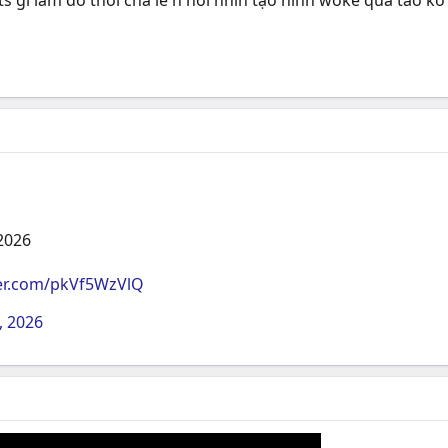
s gì làm đó thôi chả lẽ h nói nhìn tạo hình woke quá tao k
2026
ter.com/pkVf5WzVlQ
3, 2026