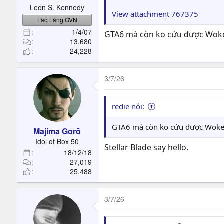
t
Leon S. Kennedy
e
View attachment 767375
Lão Làng GVN
r
1/4/07
GTA6 mà còn ko cứu được Wok
13,680
24,228
3/7/26
redie nói:
GTA6 mà còn ko cứu được Woke
Majima Gorō
Idol of Box 50
Stellar Blade say hello.
18/12/18
27,019
25,488
3/7/26