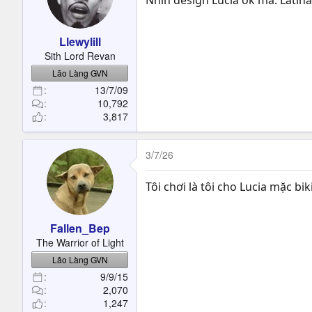
Nhìn design Lucia ok mà. Latin
Llewylill
Sith Lord Revan
Lão Làng GVN
13/7/09
10,792
3,817
3/7/26
Tôi chơi là tôi cho Lucia mặc bi
Fallen_Bep
The Warrior of Light
Lão Làng GVN
9/9/15
2,070
1,247