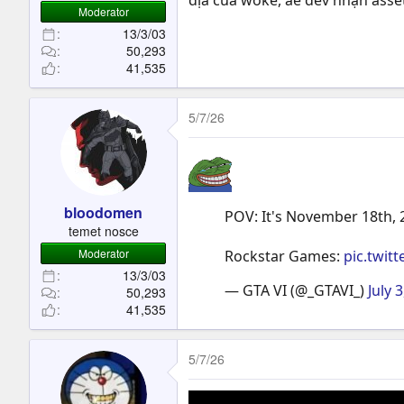
địa của woke, ae dev nhận asset
Moderator
13/3/03
50,293
41,535
5/7/26
bloodomen
POV: It's November 18th, 
temet nosce
Moderator
Rockstar Games:
pic.twit
13/3/03
— GTA VI (@_GTAVI_)
July 
50,293
41,535
5/7/26