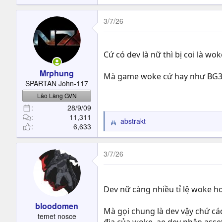
3/7/26
Cứ có dev là nữ thì bị coi là wo
Mrphung
Mà game woke cứ hay như BG3 
SPARTAN John-117
Lão Làng GVN
28/9/09
11,311
abstrakt
R
6,633
e
a
c
3/7/26
t
i
o
Dev nữ càng nhiều tỉ lệ woke ho
n
s
bloodomen
:
Mà gọi chung là dev vậy chứ cá
temet nosce