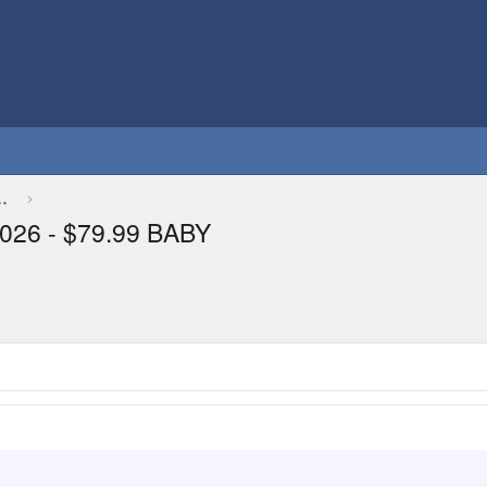
Thảo luận chung về game
026 - $79.99 BABY