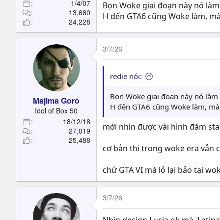
1/4/07
Bọn Woke giai đoạn này nó làm 
13,680
H đến GTA6 cũng Woke làm, mà 
24,228
3/7/26
redie nói:
Bọn Woke giai đoạn này nó làm 
Majima Gorō
H đến GTA6 cũng Woke làm, mà G
Idol of Box 50
18/12/18
mới nhìn được vài hình đám sta
27,019
25,488
cơ bản thì trong woke era vẫn c
chứ GTA VI mà lỏ lại bảo tại wo
3/7/26