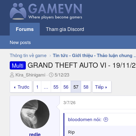
Forums
Tham gia Discord
New posts
Thông tin về game
Tin tức - Giới thiệu - 
GRAND THEFT AUTO VI - 19/11/2
Multi
T
N
Kira_Shinigami
5/12/23
h
g
Trước
1
…
55
56
57
58
Tiếp
r
à
e
y
a
g
3/7/26
d
ử
s
i
t
bloodomen nói:
a
r
Rip
redie