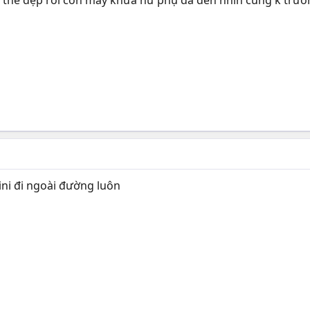
a thế đẹp rồi còn mấy khứa nữ phụ da đen nhìn cũng k trướ
kini đi ngoài đường luôn