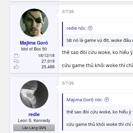
3/7/26
redie nói:
SB nó là game vú đít, woke đâu
Majima Gorō
Idol of Box 50
thế sao đòi cứu woke, ko hiểu ý
18/12/18
27,019
cứu game thủ khỏi woke thì chỉ
25,488
3/7/26
Majima Gorō nói:
thế sao đòi cứu woke, ko hiểu ý 
redie
Leon S. Kennedy
cứu game thủ khỏi woke thì chỉ 
Lão Làng GVN