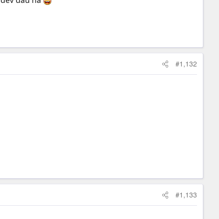
o dev đâu hả
#1,132
#1,133