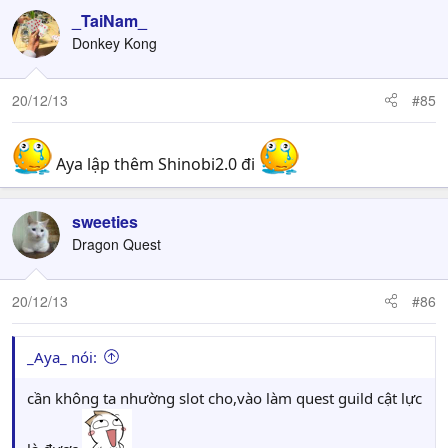
_TaiNam_
Donkey Kong
20/12/13
#85
Aya lập thêm Shinobi2.0 đi
sweeties
Dragon Quest
20/12/13
#86
_Aya_ nói:
cần không ta nhường slot cho,vào làm quest guild cật lực