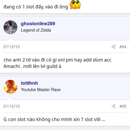
đang có 1 slot đấy, vào đi ông
ghostonline289
Legend of Zelda
21/12/13
#94
cho anh 2 tớ vào đi có gi onl pm hay add dùm acc
Amachi . mới lên lvl guild à
tottihnh
Youtube Master Race
21/12/13
#95
G con slot nào không cho mình xin 1 slot với ...