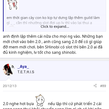
em thời gian cày con ko kịp tự dưng lập thêm guild làm
gì _ _ cần thì nhường slot đợi up lv thì vào lại thui ạ
Click to expand...
anh định lập thêm cái nữa cho mọi ng vào. Những bạn
mới chơi vào bên 2.0 , anh cũng sang 2.0 để có gì giúp
đỡ mem mới chơi. bên SHinobi có slot thì bên 2.0 ai đã
đủ kinh nghiệm, lv tốt cho sang shinobi.
_Aya_
T.E.T.Я.I.S
20/12/13
#89
2.0 nghe hơi bựa
nếu lập thì cứ phát triển 2 cái
song song thui khỏi chuyển sang làm gì ah,có khi nên