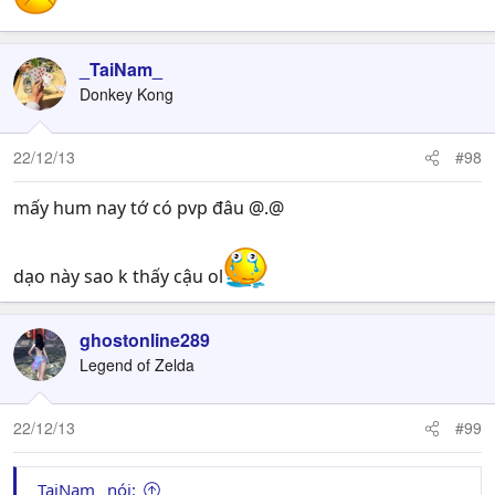
_TaiNam_
Donkey Kong
22/12/13
#98
mấy hum nay tớ có pvp đâu @.@
dạo này sao k thấy cậu ol
ghostonline289
Legend of Zelda
22/12/13
#99
_TaiNam_ nói: