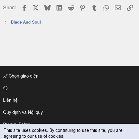
Facebook
X
Bluesky
LinkedIn
Reddit
Pinterest
Tumblr
WhatsApp
Email
Li
Share:
Blade And Soul
Chọn giao diện
Liên hệ
Quy định và Nội quy
Privacy Policy
This site uses cookies. By continuing to use this site, you are
agreeing to our use of cookies.
Trợ giúp