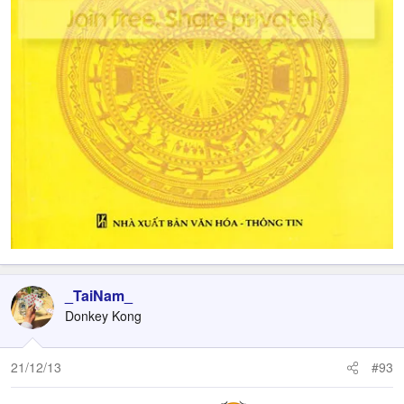
_TaiNam_
Donkey Kong
21/12/13
#93