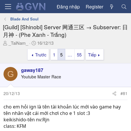
Đăng nhập
Register
Blade And Soul
[Guild] [Shinobi] Server 网通三区 → Subserver: 日
月神 - (Phe Xanh - Trắng)
T
N
_TaiNam_
16/12/13
h
g
Trước
1
5
…
55
Tiếp
r
à
e
y
a
g
gaway187
G
d
ử
Youtube Master Race
s
i
t
a
20/12/13
#81
r
t
cho em hỏi ign là tên tài khoản lúc mới vào game hay
e
tên nhân vật cái mới chơi cho e 1 slot :3
r
keikishido-tên nv:Rjn
class: KFM