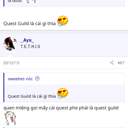
là được
Quest Guild là cái gì thía
_Aya_
T.E.T.Я.I.S
20/12/13
#87
sweeties nói:
Quest Guild là cái gì thía
quen miệng gọi mấy cái quest phe phái là quest guild