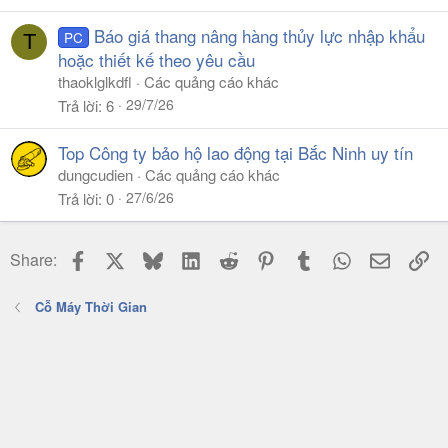
Báo giá thang nâng hàng thủy lực nhập khẩu
PC
T
hoặc thiết kế theo yêu cầu
thaoklglkdfl
Các quảng cáo khác
29/7/26
Trả lời
6
Top Công ty bảo hộ lao động tại Bắc Ninh uy tín
dungcudien
Các quảng cáo khác
27/6/26
Trả lời
0
Facebook
X
Bluesky
LinkedIn
Reddit
Pinterest
Tumblr
WhatsApp
Email
Li
Share:
Cỗ Máy Thời Gian