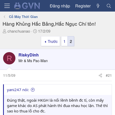
Đăng nhập
Register
Cỗ Máy Thời Gian
Hàng Khủng Hắc Bảng,Hắc Ngục Chí tôn!
T
N
chanchuanao
17/2/09
h
g
Trước
1
2
r
à
e
y
a
g
RiskyDinh
R
d
ử
Mr & Ms Pac-Man
s
i
t
a
11/5/09
#21
r
t
yani247 nói:
e
r
Đúng thật, ngoài HKGH là nổi lềnh bềnh đc tí, còn mấy
game khác do AS phát hành thì đua nhau học lặn. Thế thì
sao ko thua lỗ cho đc.