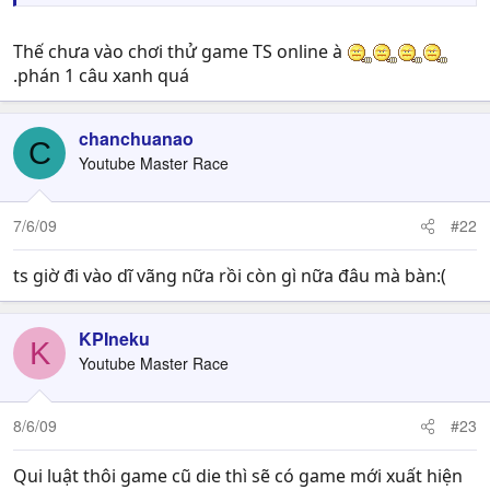
Thế chưa vào chơi thử game TS online à
.phán 1 câu xanh quá
chanchuanao
C
Youtube Master Race
7/6/09
#22
ts giờ đi vào dĩ vãng nữa rồi còn gì nữa đâu mà bàn:(
KPIneku
K
Youtube Master Race
8/6/09
#23
Qui luật thôi game cũ die thì sẽ có game mới xuất hiện