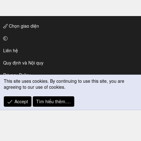
Chọn giao diện
Liên hệ
Quy định và Nội quy
Privacy Policy
This site uses cookies. By continuing to use this site, you are
agreeing to our use of cookies.
Trợ giúp
R
Accept
Tìm hiểu thêm.…
S
S