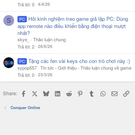
4/4/26
Trả lời
0
Hỏi kinh nghiệm treo game giả lập PC: Dùng
PC
S
app remote nào điều khiển bằng điện thoại mượt
nhất?
skye_
Thảo luận chung
26/6/26
Trả lời
2
Tặng các fen vài keys cho con trò chơi này :)
PC
sypop557
Tin tức - Giới thiệu - Thảo luận chung về game
23/3/26
Trả lời
0
Facebook
X
Bluesky
LinkedIn
Reddit
Pinterest
Tumblr
WhatsApp
Email
Li
Share:
Conquer Online