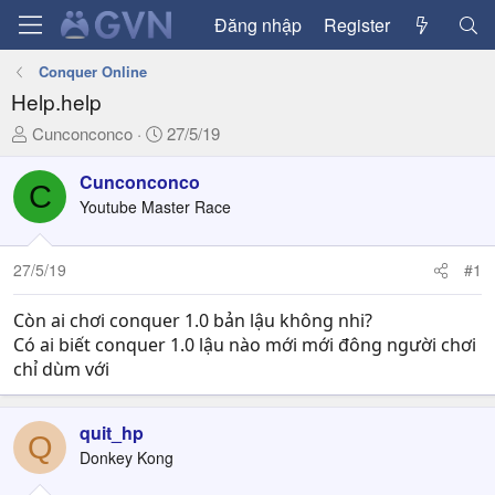
Đăng nhập
Register
Conquer Online
Help.help
T
N
Cunconconco
27/5/19
h
g
r
à
Cunconconco
C
e
y
Youtube Master Race
a
g
d
ử
27/5/19
#1
s
i
t
a
Còn ai chơi conquer 1.0 bản lậu không nhi?
r
Có ai biết conquer 1.0 lậu nào mới mới đông người chơi
t
chỉ dùm với
e
r
quit_hp
Q
Donkey Kong