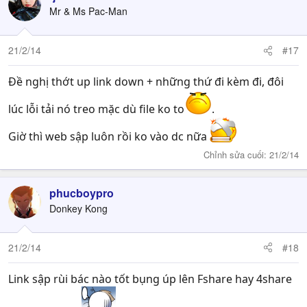
Mr & Ms Pac-Man
21/2/14
#17
Đề nghị thớt up link down + những thứ đi kèm đi, đôi
lúc lỗi tải nó treo mặc dù file ko to
.
Giờ thì web sập luôn rồi ko vào dc nữa
Chỉnh sửa cuối:
21/2/14
phucboypro
Donkey Kong
21/2/14
#18
Link sập rùi bác nào tốt bụng úp lên Fshare hay 4share