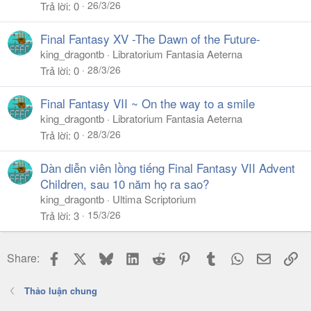
26/3/26
Trả lời
0
Final Fantasy XV -The Dawn of the Future-
king_dragontb
Libratorium Fantasia Aeterna
28/3/26
Trả lời
0
Final Fantasy VII ~ On the way to a smile
king_dragontb
Libratorium Fantasia Aeterna
28/3/26
Trả lời
0
Dàn diễn viên lồng tiếng Final Fantasy VII Advent
Children, sau 10 năm họ ra sao?
king_dragontb
Ultima Scriptorium
15/3/26
Trả lời
3
Facebook
X
Bluesky
LinkedIn
Reddit
Pinterest
Tumblr
WhatsApp
Email
Li
Share:
Thảo luận chung