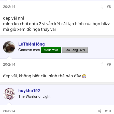
20/2/14
#8
đẹp vãi nhỉ
mình ko chơi dota 2 vì vẫn kết cái tạo hình của bọn blizz
mà giờ xem đồ họa thấy vãi
LêThiênHồng
Gamevn.com
Moderator
Lão Làng GVN
20/2/14
#9
đẹp vãi, không biết cấu hình thế nào đây
huykho192
The Warrior of Light
20/2/14
#10