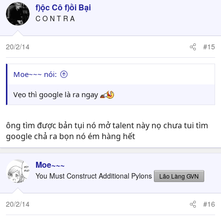
f)ộc Cô f)ồi Bại
C O N T R A
20/2/14
#15
Moe~~~ nói:
Vẹo thì google là ra ngay
ông tìm được bản tụi nó mở talent này nọ chưa tui tìm
google chả ra bọn nó ém hàng hết
Moe~~~
You Must Construct Additional Pylons
Lão Làng GVN
20/2/14
#16