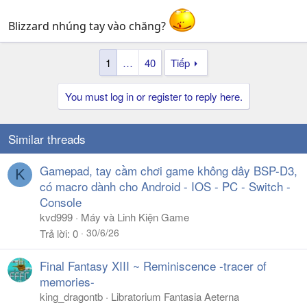
Blizzard nhúng tay vào chăng?
1
…
40
Tiếp
You must log in or register to reply here.
Similar threads
Gamepad, tay cầm chơi game không dây BSP-D3,
K
có macro dành cho Android - IOS - PC - Switch -
Console
kvd999
Máy và Linh Kiện Game
30/6/26
Trả lời
0
Final Fantasy XIII ~ Reminiscence -tracer of
memories-
king_dragontb
Libratorium Fantasia Aeterna