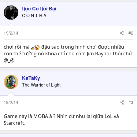
f)ộc Cô f)ồi Bại
C O N T R A
19/2/14
#2
chơi rồi má
đậu sao trong hình chơi được nhiều
con thế tưởng nó khóa chỉ cho chơi Jim Raynor thôi chứ
@_@
KaTaKy
The Warrior of Light
19/2/14
#3
Game này là MOBA à ? Nhìn cứ như lai giữa LoL và
Starcraft.