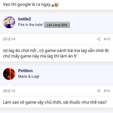
Vẹo thì google là ra ngay
battle2
Fire in the hole!
Lão Làng GVN
20/2/14
#13
sợ lag éo chơi nổi , có game oánh bài kia lag vẫn chơi đc
chứ mấy game này mà làg thì làm ăn fi`
Petition
Mario & Luigi
20/2/14
#14
Làm sao vô game vậy chủ thớt, xài thuốc như thế nào?