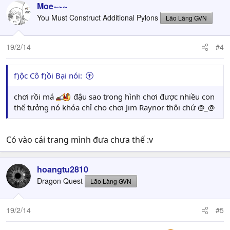
Moe~~~
You Must Construct Additional Pylons
Lão Làng GVN
19/2/14
#4
f)ộc Cô f)ồi Bại nói:
chơi rồi má
đậu sao trong hình chơi được nhiều con
thế tưởng nó khóa chỉ cho chơi Jim Raynor thôi chứ @_@
Có vào cái trang mình đưa chưa thế :v
hoangtu2810
Dragon Quest
Lão Làng GVN
19/2/14
#5