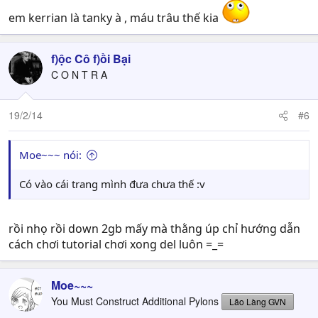
em kerrian là tanky à , máu trâu thế kia
f)ộc Cô f)ồi Bại
C O N T R A
19/2/14
#6
Moe~~~ nói:
Có vào cái trang mình đưa chưa thế :v
rồi nhọ rồi down 2gb mấy mà thằng úp chỉ hướng dẫn
cách chơi tutorial chơi xong del luôn =_=
Moe~~~
You Must Construct Additional Pylons
Lão Làng GVN