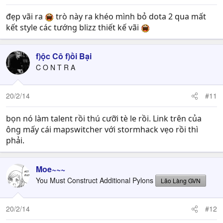
đẹp vãi ra
trò này ra khéo mình bỏ dota 2 qua mất
kết style các tướng blizz thiết kế vãi
f)ộc Cô f)ồi Bại
C O N T R A
20/2/14
#11
bọn nó làm talent rồi thú cưỡi tè le rồi. Link trên của
ông mấy cái mapswitcher với stormhack vẹo rồi thì
phải.
Moe~~~
You Must Construct Additional Pylons
Lão Làng GVN
20/2/14
#12