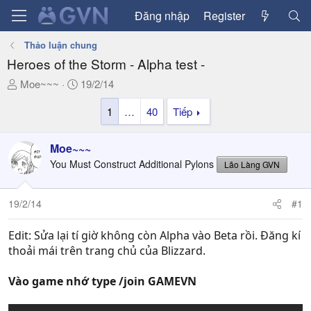
Đăng nhập
Register
Thảo luận chung
Heroes of the Storm - Alpha test -
T
N
Moe~~~
19/2/14
h
g
1
…
40
Tiếp
r
à
e
y
a
g
Moe~~~
d
ử
You Must Construct Additional Pylons
Lão Làng GVN
s
i
t
a
19/2/14
#1
r
t
Edit: Sửa lại tí giờ không còn Alpha vào Beta rồi. Đăng kí
e
thoải mái trên trang chủ của Blizzard.
r
Vào game nhớ type /join GAMEVN