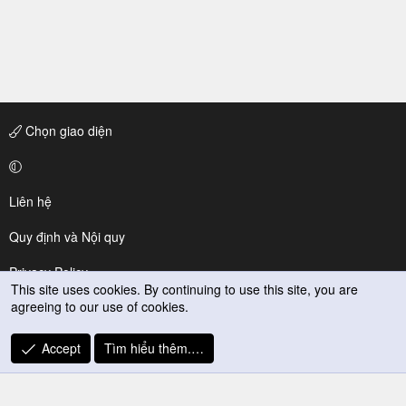
Chọn giao diện
Liên hệ
Quy định và Nội quy
Privacy Policy
This site uses cookies. By continuing to use this site, you are
agreeing to our use of cookies.
Trợ giúp
R
Accept
Tìm hiểu thêm.…
S
S