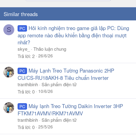
Similar threads
Hỏi kinh nghiệm treo game giả lập PC: Dùng
PC
S
app remote nào điều khiển bằng điện thoại mượt
nhất?
skye_
Thảo luận chung
26/6/26
Trả lời
2
Máy Lạnh Treo Tường Panasonic 2HP
PC
CU/CS-RU18AKH-8 Tiêu chuẩn Inverter
tranthibinh
Sản phẩm điện tử
10/6/26
Trả lời
0
Máy lạnh Treo Tường Daikin Inverter 3HP
PC
FTKM71AVMV/RKM71AVMV
tranthibinh
Sản phẩm điện tử
25/5/26
Trả lời
0