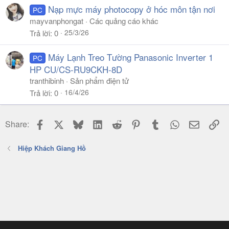
Nạp mực máy photocopy ở hóc môn tận nơi
PC
mayvanphongat
Các quảng cáo khác
25/3/26
Trả lời
0
Máy Lạnh Treo Tường Panasonic Inverter 1
PC
HP CU/CS-RU9CKH-8D
tranthibinh
Sản phẩm điện tử
16/4/26
Trả lời
0
Facebook
X
Bluesky
LinkedIn
Reddit
Pinterest
Tumblr
WhatsApp
Email
Li
Share:
Hiệp Khách Giang Hồ