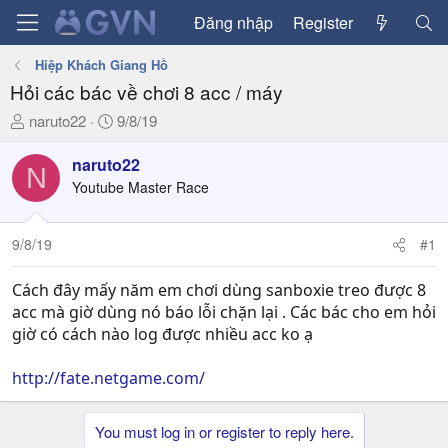
Đăng nhập
Register
Hiệp Khách Giang Hồ
Hỏi các bác về chơi 8 acc / máy
T
N
naruto22
9/8/19
h
g
r
à
naruto22
N
e
y
Youtube Master Race
a
g
d
ử
9/8/19
#1
s
i
t
a
Cách đây mấy năm em chơi dùng sanboxie treo được 8
r
acc mà giờ dùng nó báo lỗi chặn lại . Các bác cho em hỏi
t
giờ có cách nào log được nhiều acc ko ạ
e
r
http://fate.netgame.com/
You must log in or register to reply here.