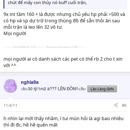
chút để mấy con thủy nó buff cuối trận,
9x int tầm 160 + là được nhưng chủ yếu hp phải >500 và
có hp và sp dự trữ trong thùng đồ để sẵn thôi ăn sau
mỗi trận là leo lên 32 vô tư.
Mọi người
---------- Post added at 15:37 ---------- Previous post was at 15:36 ----------
mọi người ai có danh sách các pet có thể rb 2 cho t xin
với ^^
nghia9a
<b>30 tỷ/1m2 à??? LÊN ĐỒN!!</b>
Lão Làng GVN
11/4/11
#6
h nhìn lại mới thấy nhầm, í tui mún hỏi là agi bao nhiêu
thì đi đc, hề hề quên mất