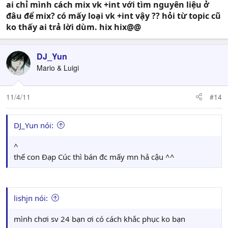
ai chỉ mình cách mix vk +int với tìm nguyên liệu ở
đâu để mix? có mấy loại vk +int vậy ?? hỏi từ topic cũ
ko thấy ai trả lời dùm. hix hix@@
DJ_Yun
Mario & Luigi
11/4/11
#14
DJ_Yun nói:
^
thế con Đạp Cúc thì bán đc mấy mn hả cậu ^^
lishjn nói:
mình chơi sv 24 bạn ơi có cách khắc phục ko bạn