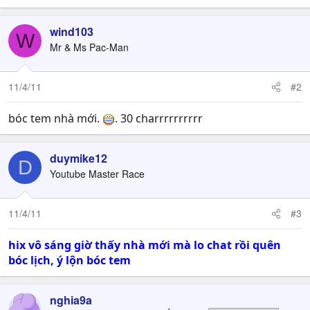
wind103
W
Mr & Ms Pac-Man
11/4/11
#2
bóc tem nhà mới.
. 30 charrrrrrrrrr
duymike12
D
Youtube Master Race
11/4/11
#3
hix vô sáng giờ thấy nhà mới mà lo chat rồi quên
bóc lịch, ý lộn bóc tem
nghia9a