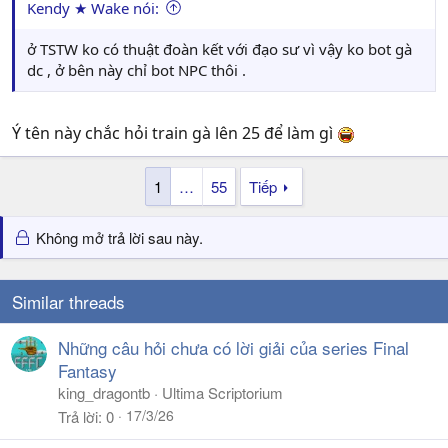
Kendy ★ Wake nói:
ở TSTW ko có thuật đoàn kết với đạo sư vì vậy ko bot gà
dc , ở bên này chỉ bot NPC thôi .
Ý tên này chắc hỏi train gà lên 25 để làm gì
1
…
55
Tiếp
Không mở trả lời sau này.
Similar threads
Những câu hỏi chưa có lời giải của series Final
Fantasy
king_dragontb
Ultima Scriptorium
17/3/26
Trả lời
0