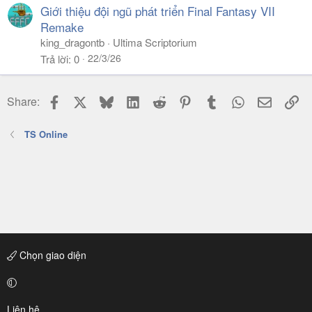
Giới thiệu đội ngũ phát triển Final Fantasy VII
Remake
king_dragontb
Ultima Scriptorium
22/3/26
Trả lời
0
Facebook
X
Bluesky
LinkedIn
Reddit
Pinterest
Tumblr
WhatsApp
Email
Li
Share:
TS Online
Chọn giao diện
Liên hệ