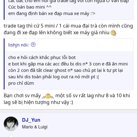
các bác cho em hỏi giá trade tag với con ngựa Ô Vân Đạp
Cúc bán bao mini ^^
em đang định bán xe đạp mua xe máy :'>
trade tag thì cứ 5 mini / 1 cái mua đại trà còn mình cũng
đang đi xe đạp lên không biết xe máy giá nhiu
lishjn nói:
cho e hỏi cách khắc phục lỗi bot
e bot khi gặp ma các acc đều bị dis n* 3 con e đã ăn mini
còn 2 con đã tắt clear ghost n* sao chủ pt lại k tự pt lại
sau khi dis toàn phải log out ra nó mới pt :(
pro chỉ dùm
Bạn chơi sv mấy
một số sv rất lag như 8 và 10 khi
lag sẽ bị hiện tượng như vậy :)
DJ_Yun
Mario & Luigi