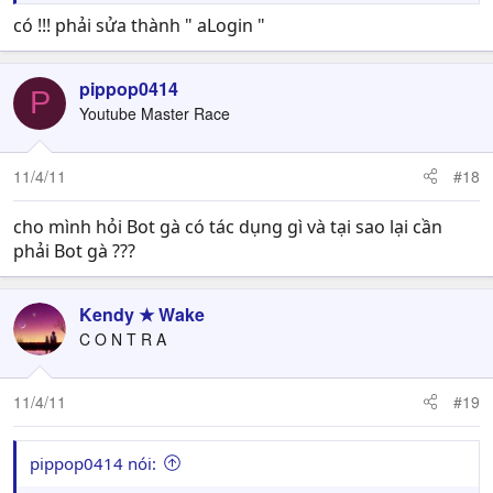
có !!! phải sửa thành " aLogin "
pippop0414
P
Youtube Master Race
11/4/11
#18
cho mình hỏi Bot gà có tác dụng gì và tại sao lại cần
phải Bot gà ???
Kendy ★ Wake
C O N T R A
11/4/11
#19
pippop0414 nói: