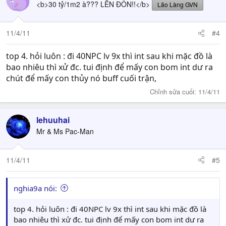
<b>30 tỷ/1m2 à??? LÊN ĐỒN!!</b>
Lão Làng GVN
11/4/11
#4
top 4. hỏi luôn : đi 40NPC lv 9x thì int sau khi mặc đồ là
bao nhiêu thì xử đc. tui định để mấy con bom int dư ra
chút để mấy con thủy nó buff cuối trận,
Chỉnh sửa cuối:
11/4/11
lehuuhai
Mr & Ms Pac-Man
11/4/11
#5
nghia9a nói:
top 4. hỏi luôn : đi 40NPC lv 9x thì int sau khi mặc đồ là
bao nhiêu thì xử đc. tui định để mấy con bom int dư ra