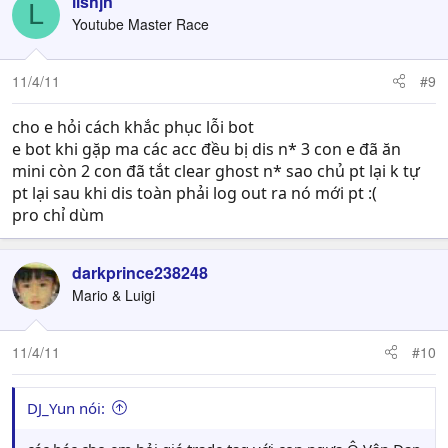
lishjn
L
Youtube Master Race
11/4/11
#9
cho e hỏi cách khắc phục lỗi bot
e bot khi gặp ma các acc đều bị dis n* 3 con e đã ăn
mini còn 2 con đã tắt clear ghost n* sao chủ pt lại k tự
pt lại sau khi dis toàn phải log out ra nó mới pt :(
pro chỉ dùm
darkprince238248
Mario & Luigi
11/4/11
#10
DJ_Yun nói: