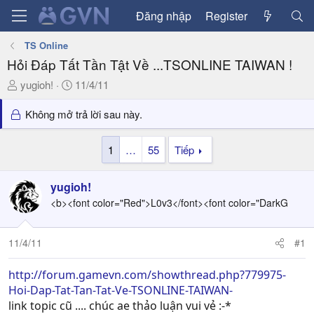
Đăng nhập
Register
TS Online
Hỏi Đáp Tất Tần Tật Về ...TSONLINE TAIWAN !
T
N
yugioh!
11/4/11
h
g
r
à
Không mở trả lời sau này.
e
y
a
g
1
…
55
Tiếp
d
ử
s
i
yugioh!
t
a
<b><font color="Red">L0v3</font><font color="DarkG
r
t
11/4/11
#1
e
r
http://forum.gamevn.com/showthread.php?779975-
Hoi-Dap-Tat-Tan-Tat-Ve-TSONLINE-TAIWAN-
link topic cũ .... chúc ae thảo luận vui vẻ :-*