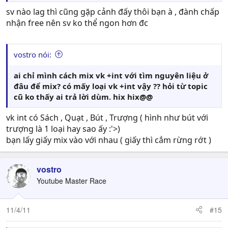
sv nào lag thì cũng gặp cảnh đấy thôi bạn à , đành chấp
nhận free nên sv ko thể ngon hơn đc
vostro nói:
ai chỉ mình cách mix vk +int với tìm nguyên liệu ở
đâu để mix? có mấy loại vk +int vậy ?? hỏi từ topic
cũ ko thấy ai trả lời dùm. hix hix@@
vk int có Sách , Quạt , Bút , Trượng ( hình như bút với
trượng là 1 loại hay sao ấy :'>)
bạn lấy giấy mix vào với nhau ( giấy thì cắm rừng rớt )
vostro
Youtube Master Race
11/4/11
#15