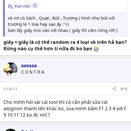
DJ_Yun nói:
vk int có Sách , Quạt , Bút , Trượng ( hình như bút với
trượng là 1 loại hay sao ấy :'>)
bạn lấy giấy mix vào với nhau ( giấy thì cắm rừng rớt )
giấy + giấy là có thể random ra 4 loại vk trên hả bạn?
Rừng nào cụ thể hơn tí nữa đc ko bạn
aassaa
C O N T R A
11/4/11
#16
Cho mình hỏi xài cái tool thì có cần phải sửa cái
aloginvn thành tên khác ko, soa mình bấm F1 2 3 4 với F
9 10 11 12 ko đc nhỉ ?