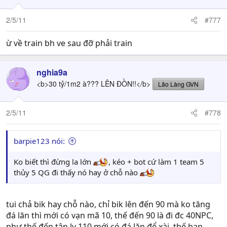
2/5/11
#777
ừ về train bh ve sau đỡ phải train
nghia9a
<b>30 tỷ/1m2 à??? LÊN ĐỒN!!</b>
Lão Làng GVN
2/5/11
#778
barpie123 nói:
Ko biết thì đừng la lớn
, kéo + bot cứ làm 1 team 5
thủy 5 QG đi thấy nó hay ở chỗ nào
tui chả bik hay chỗ nào, chỉ bik lên đến 90 mà ko tăng
đá lăn thì mới có vạn mã 10, thế đến 90 là đi đc 40NPC,
như thế đến tận lv 110 mới có đá lăn để xài, thế bạn