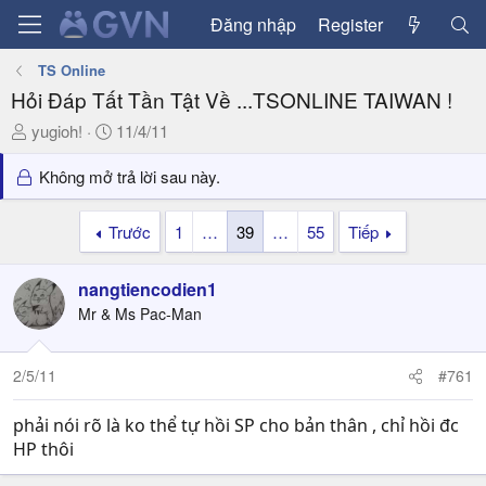
Đăng nhập
Register
TS Online
Hỏi Đáp Tất Tần Tật Về ...TSONLINE TAIWAN !
T
N
yugioh!
11/4/11
h
g
r
à
Không mở trả lời sau này.
e
y
a
g
Trước
1
…
39
…
55
Tiếp
d
ử
s
i
nangtiencodien1
t
a
Mr & Ms Pac-Man
r
t
2/5/11
#761
e
r
phải nói rõ là ko thể tự hồi SP cho bản thân , chỉ hồi đc
HP thôi