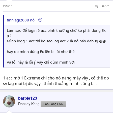
2/5/11
#771
tinhlagi2008 nói:
Làm sao để login 5 acc bình thường chứ ko phải dùng Ex
ạ ?
Mình logg 1 acc thì ko sao log acc 2 là nó báo debug @@
hay do mình dùng Ex lên bị lỗi như thế
Và lỗi này là lỗi j` vậy chỉ dùm mình với
1 acc mở 1 Extreme chi cho nó nặng máy vậy , có thể do
sv lag mới bị dis vậy , thỉnh thoảng mình cũng bị .
barpie123
Donkey Kong
Lão Làng GVN