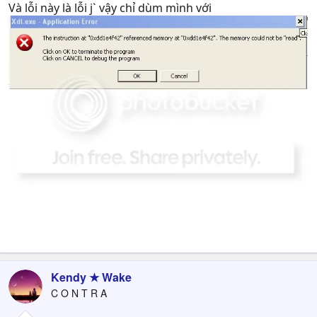
Và lỗi này là lỗi j` vậy chỉ dùm mình với
Kendy ★ Wake
C O N T R A