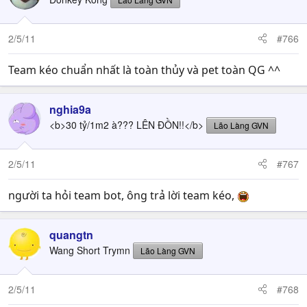
2/5/11
#766
Team kéo chuẩn nhất là toàn thủy và pet toàn QG ^^
nghia9a
<b>30 tỷ/1m2 à??? LÊN ĐỒN!!</b>
Lão Làng GVN
2/5/11
#767
người ta hỏi team bot, ông trả lời team kéo,
quangtn
Wang Short Trymn
Lão Làng GVN
2/5/11
#768