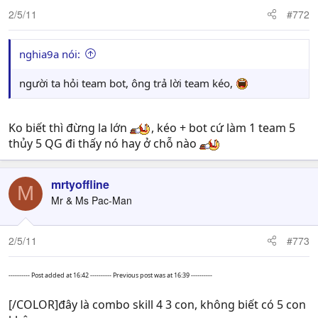
2/5/11
#772
nghia9a nói:
người ta hỏi team bot, ông trả lời team kéo,
Ko biết thì đừng la lớn
, kéo + bot cứ làm 1 team 5
thủy 5 QG đi thấy nó hay ở chỗ nào
mrtyoffline
M
Mr & Ms Pac-Man
2/5/11
#773
---------- Post added at 16:42 ---------- Previous post was at 16:39 ----------
[/COLOR]đây là combo skill 4 3 con, không biết có 5 con