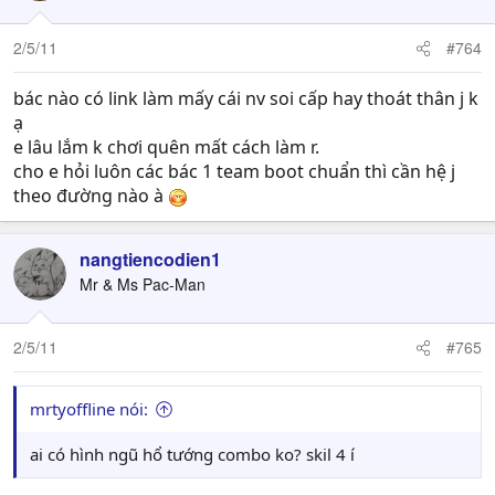
2/5/11
#764
bác nào có link làm mấy cái nv soi cấp hay thoát thân j k
ạ
e lâu lắm k chơi quên mất cách làm r.
cho e hỏi luôn các bác 1 team boot chuẩn thì cần hệ j
theo đường nào à
nangtiencodien1
Mr & Ms Pac-Man
2/5/11
#765
mrtyoffline nói:
ai có hình ngũ hổ tướng combo ko? skil 4 í