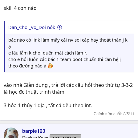
skill 4 con nào
Dan_Choi_Vo_Doi nói:
bác nào có link làm mấy cái nv soi cấp hay thoát thân j k
ạ
e lâu lắm k chơi quên mất cách làm r.
cho e hỏi luôn các bác 1 team boot chuẩn thì cần hệ j
theo đường nào à
vào nhà Giản dung , trả lời các câu hỏi theo thứ tự 3-3-2
là học đc thuật trinh thám.
3 hỏa 1 thủy 1 địa , tất cả đều theo int.
Chỉnh sửa cuối:
2/5/11
barpie123
Donkey Kong
Lão Làng GVN