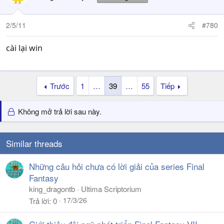
2/5/11
#780
cài lại win
...................................
Trước
1
…
39
…
55
Tiếp
Không mở trả lời sau này.
Similar threads
Những câu hỏi chưa có lời giải của series Final
Fantasy
king_dragontb
Ultima Scriptorium
17/3/26
Trả lời
0