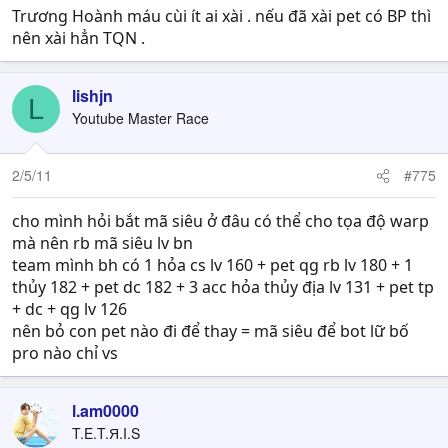
Trương Hoành máu cùi ít ai xài . nếu đã xài pet có BP thì
nên xài hẳn TQN .
lishjn
L
Youtube Master Race
2/5/11
#775
cho mình hỏi bắt mã siêu ở đâu có thể cho tọa độ warp
mà nên rb mã siêu lv bn
team mình bh có 1 hỏa cs lv 160 + pet qg rb lv 180 + 1
thủy 182 + pet dc 182 + 3 acc hỏa thủy địa lv 131 + pet tp
+ dc + qg lv 126
nên bỏ con pet nào đi để thay = mã siêu để bot lữ bố
pro nào chỉ vs
l.am0000
T.E.T.Я.I.S