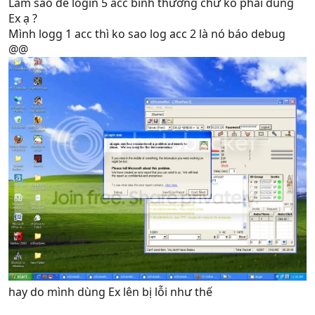
Làm sao để login 5 acc bình thường chứ ko phải dùng
Ex ạ ?
Mình logg 1 acc thì ko sao log acc 2 là nó báo debug
@@
hay do mình dùng Ex lên bị lỗi như thế