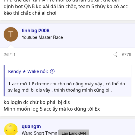
định bot QNB ko xài đá lăn chắc, team 5 thủy ko có acc
kéo thì chắc chả ai chơi
tinhlagi2008
T
Youtube Master Race
2/5/11
#779
Kendy ★ Wake nói:
1 acc mở 1 Extreme chi cho nó nặng máy vậy , có thể do
sv lag mới bị dis vậy , thỉnh thoảng mình cũng bị .
ko login dc chứ ko phải bị dis
Mình muốn log 5 acc ấy mà ko dùng tới Ex
quangtn
Wang Short Trymn
Lão Làng GVN