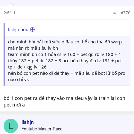
2/5/11
#776
lishjn nói:
cho mình hỏi bắt mã siêu ở đâu có thể cho tọa độ warp
mà nên rb mã siêu lv bn
team mình bh có 1 hỏa cs lv 160 + pet qg rb lv 180 + 1
thủy 182 + pet dc 182 + 3 acc hỏa thủy địa lv 131 + pet
tp + dc + qg lv 126
nên bỏ con pet nào đi để thay = mã siêu để bot lữ bố pro
nào chỉ vs
bỏ 1 con pet ra để thay vào ma sieu vậy là train lại con
pet mới a
lishjn
L
Youtube Master Race