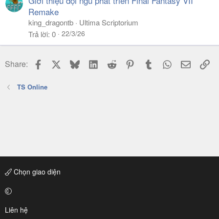
Giới thiệu đội ngũ phát triển Final Fantasy VII
Remake
king_dragontb
Ultima Scriptorium
22/3/26
Trả lời
0
Facebook
X
Bluesky
LinkedIn
Reddit
Pinterest
Tumblr
WhatsApp
Email
Li
Share:
TS Online
Chọn giao diện
Liên hệ