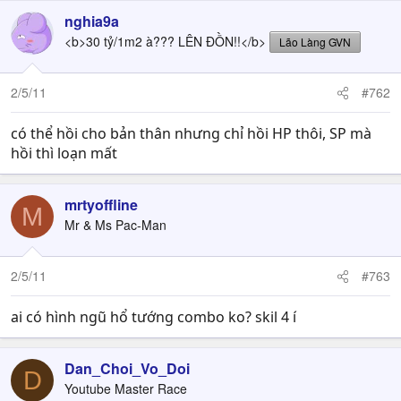
nghia9a
<b>30 tỷ/1m2 à??? LÊN ĐỒN!!</b>
Lão Làng GVN
2/5/11
#762
có thể hồi cho bản thân nhưng chỉ hồi HP thôi, SP mà
hồi thì loạn mất
mrtyoffline
M
Mr & Ms Pac-Man
2/5/11
#763
ai có hình ngũ hổ tướng combo ko? skil 4 í
Dan_Choi_Vo_Doi
D
Youtube Master Race