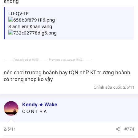
không
LU-QV-TP
3 anh em Khan vang
---------- Post added at 16:53 ---------- Previous post was at 16:42 ----------
nên chơi trương hoành hay tQN nhỉ? KT trương hoành
có trong shop ko vậy
Chỉnh sửa cuối:
2/5/11
Kendy ★ Wake
C O N T R A
2/5/11
#774