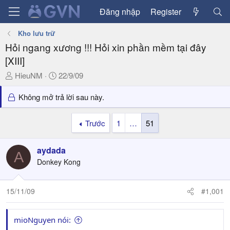
Đăng nhập
Register
Kho lưu trữ
Hỏi ngang xương !!! Hỏi xin phần mềm tại đây
[XIII]
T
N
HieuNM
22/9/09
h
g
r
à
Không mở trả lời sau này.
e
y
a
g
Trước
1
…
51
d
ử
s
i
aydada
t
A
a
Donkey Kong
r
t
15/11/09
#1,001
e
r
mioNguyen nói: