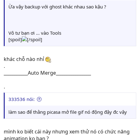
Ừa vậy backup với ghost khác nhau sao kậu ?
Vô tư bạn ơi ... vào Tools
[spoil]
[/spoil]
khác chỗ nào nhỉ
.
___________Auto Merge________________
.
333536 nói:
làm sao để thằng picasa mở file gif nó động đậy đc vậy
mình ko biết cái này nhưng xem thử nó có chức năng
animation ko bạn ?