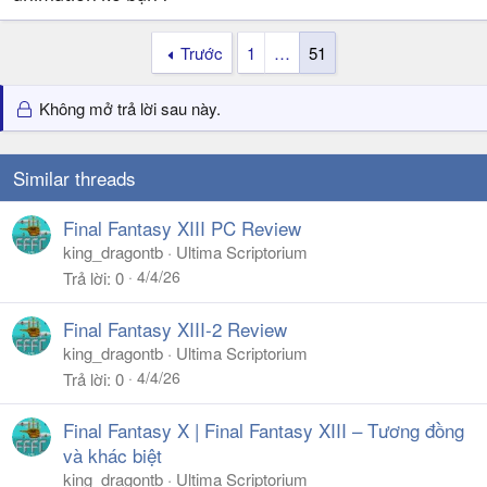
Trước
1
…
51
Không mở trả lời sau này.
Similar threads
Final Fantasy XIII PC Review
king_dragontb
Ultima Scriptorium
4/4/26
Trả lời
0
Final Fantasy XIII-2 Review
king_dragontb
Ultima Scriptorium
4/4/26
Trả lời
0
Final Fantasy X | Final Fantasy XIII – Tương đồng
và khác biệt
king_dragontb
Ultima Scriptorium