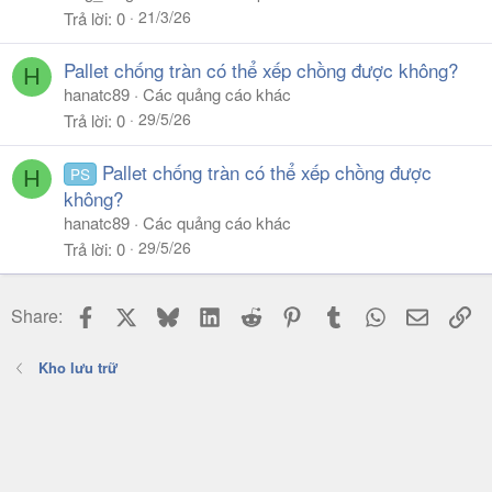
21/3/26
Trả lời
0
Pallet chống tràn có thể xếp chồng được không?
H
hanatc89
Các quảng cáo khác
29/5/26
Trả lời
0
Pallet chống tràn có thể xếp chồng được
PS
H
không?
hanatc89
Các quảng cáo khác
29/5/26
Trả lời
0
Facebook
X
Bluesky
LinkedIn
Reddit
Pinterest
Tumblr
WhatsApp
Email
Li
Share:
Kho lưu trữ