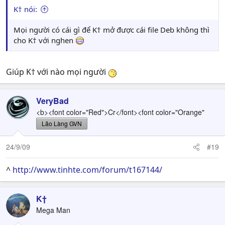
K† nói:
Mọi người có cái gì để K† mở được cái file Deb không thì
cho K† với nghen
Giúp K† với nào mọi người
VeryBad
<b><font color="Red">Cr</font><font color="Orange"
Lão Làng GVN
24/9/09
#19
^
http://www.tinhte.com/forum/t167144/
K†
Mega Man