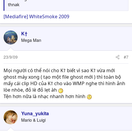
thnak
[Mediafire] WhiteSmoke 2009
K†
Mega Man
23/9/09
#7
Mọi người có thể nói cho K† biết vì sao K† vừa mới
ghost máy xong ( tạo một file ghost mới ) thì toàn bộ
mấy cái clip HD của K† cho vào WMP nghe thì hình ảnh
lòe nhòe, đỏ lè đỏ lẹt àh
Tện hơn nữa là nhạc nhanh hơn hình
Yuna_yukita
Mario & Luigi