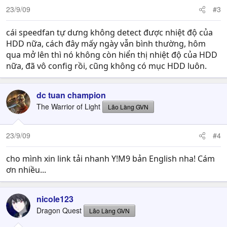
23/9/09
#3
cái speedfan tự dưng không detect được nhiệt độ của
HDD nữa, cách đây mấy ngày vẫn bình thường, hôm
qua mở lên thì nó không còn hiển thị nhiệt độ của HDD
nữa, đã vô config rồi, cũng không có mục HDD luôn.
dc tuan champion
The Warrior of Light
Lão Làng GVN
23/9/09
#4
cho mình xin link tải nhanh Y!M9 bản English nha! Cám
ơn nhiều...
nicole123
Dragon Quest
Lão Làng GVN