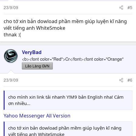
23/9/09
#5
cho tớ xin bản dowload phần mềm giúp luyện kĩ năng
viết tiếng anh WhiteSmoke
thnak :(
VeryBad
<b><font color="Red">Cr</font><font color="Orange"
Lão Làng GVN
23/9/09
#6
cho mình xin link tải nhanh Y!M9 bản English nha! Cám
ơn nhiều...
Yahoo Messenger All Version
cho tớ xin bản dowload phần mềm giúp luyện kĩ năng
viết tiếng anh WhiteSmoke