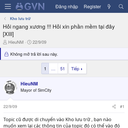
Đăng nhập
Register
Kho lưu trữ
Hỏi ngang xương !!! Hỏi xin phần mềm tại đây
[XIII]
T
N
HieuNM
22/9/09
h
g
r
à
Không mở trả lời sau này.
e
y
a
g
1
…
51
Tiếp
d
ử
s
i
HieuNM
t
a
Mayor of SimCity
r
t
22/9/09
#1
e
r
Topic cũ được di chuyển vào Kho lưu trữ , bạn nào
muốn xem lại các thông tin của topic đó có thể vào đó