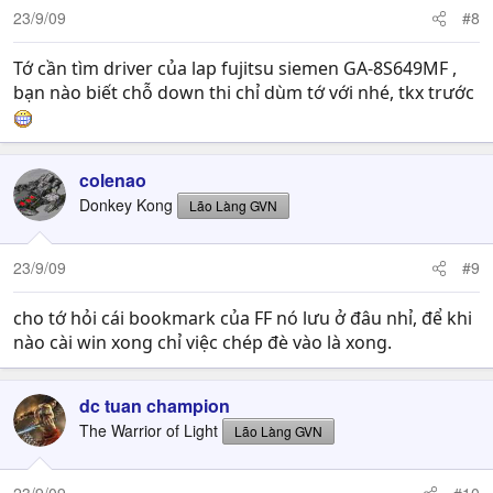
23/9/09
#8
Tớ cần tìm driver của lap fujitsu siemen GA-8S649MF ,
bạn nào biết chỗ down thi chỉ dùm tớ với nhé, tkx trước
colenao
Donkey Kong
Lão Làng GVN
23/9/09
#9
cho tớ hỏi cái bookmark của FF nó lưu ở đâu nhỉ, để khi
nào cài win xong chỉ việc chép đè vào là xong.
dc tuan champion
The Warrior of Light
Lão Làng GVN