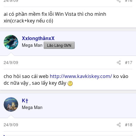
24/9/09
#16
ai có phần mềm fix lỗi Win Vista thì cho mình
xin(crack+key nếu có)
XxlongthầnxX
Mega Man
Lão Làng GVN
24/9/09
#17
cho hòi sao cái web
http://www.kavkiskey.com/
ko vào
dc nữa vậy , sao lấy key đây
K†
Mega Man
24/9/09
#18