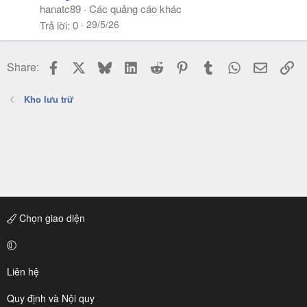
hanatc89
Các quảng cáo khác
29/5/26
Trả lời
0
Facebook
X
Bluesky
LinkedIn
Reddit
Pinterest
Tumblr
WhatsApp
Email
Li
Share:
Kho lưu trữ
Chọn giao diện
Liên hệ
Quy định và Nội quy