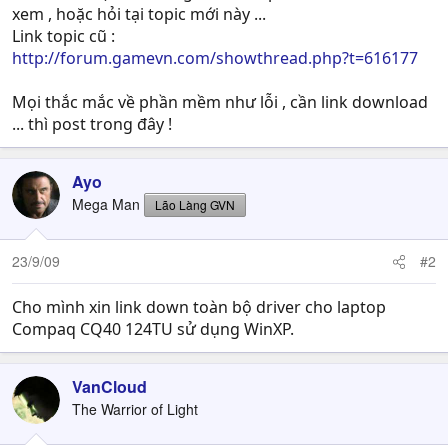
xem , hoặc hỏi tại topic mới này ...
Link topic cũ :
http://forum.gamevn.com/showthread.php?t=616177
Mọi thắc mắc về phần mềm như lỗi , cần link download
... thì post trong đây !
Ayo
Mega Man
Lão Làng GVN
23/9/09
#2
Cho mình xin link down toàn bộ driver cho laptop
Compaq CQ40 124TU sử dụng WinXP.
VanCloud
The Warrior of Light