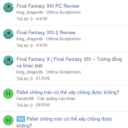
Final Fantasy XIII PC Review
king_dragontb
Ultima Scriptorium
4/4/26
Trả lời
0
Final Fantasy XIII-2 Review
king_dragontb
Ultima Scriptorium
4/4/26
Trả lời
0
Final Fantasy X | Final Fantasy XIII – Tương đồng
và khác biệt
king_dragontb
Ultima Scriptorium
21/3/26
Trả lời
0
Pallet chống tràn có thể xếp chồng được không?
H
hanatc89
Các quảng cáo khác
29/5/26
Trả lời
0
Pallet chống tràn có thể xếp chồng được
PS
H
không?