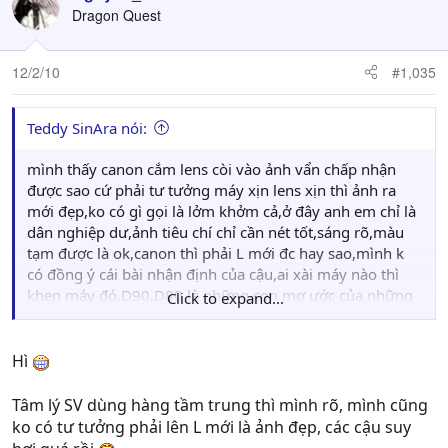
Dragon Quest
12/2/10
#1,035
Teddy SinAra nói:
mình thấy canon cắm lens còi vào ảnh vẩn chấp nhận
được sao cứ phải tư tưởng máy xịn lens xịn thì ảnh ra
mới đẹp,ko có gì gọi là lởm khởm cả,ở đây anh em chỉ là
dân nghiệp dư,ảnh tiêu chí chỉ cần nét tốt,sáng rõ,màu
tạm được là ok,canon thì phải L mới đc hay sao,mình k
có đồng ý cái bài nhận định của cậu,ai xài máy nào thì
khen máy đó,D90,D80 là những con mơ ước của những
Click to expand...
người đi làm đoàng hoàng còn sv ko xin tiền ba mẹ mà
dành dụm đc 1 con D40 củng khổ lắm rồi,cậu nên khách
quan 1 tý,chụp xấu cứ bảo tại máy còi thì thua rồi
Hì
Tâm lý SV dùng hàng tầm trung thì mình rõ, mình cũng
ko có tư tưởng phải lên L mới là ảnh đẹp, các cậu suy