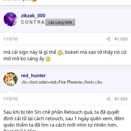
zikzak_000
C O N T R A
Lão Làng GVN
11/2/10
#1,023
mà cái sign này là gì thế
, bokeh mà sao tớ thấy nó cứ
mờ mờ ko sáng ấy
red_hunter
<b><font color=red>Fire Phoenix</font></b>
11/2/10
#1,024
Sau khi bị tên Sin chê phần Retouch quá, ta đã quyết
định cải tổ lại cách retouch, sau 1 ngày quên xem, đêm
quên thẩm ta đã tìm ra cách mới nhìn tự nhiên hơn.