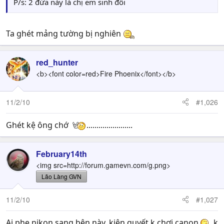
P/s: 2 đứa này là chị em sinh đôi
Ta ghét mảng tường bị nghiên
red_hunter
<b><font color=red>Fire Phoenix</font></b>
11/2/10
#1,026
Ghét kệ ông chớ
.......................
February14th
<img src=http://forum.gamevn.com/g.png>
Lão Làng GVN
11/2/10
#1,027
Ai phe nikon sang bên này, kiên quyết k chơi canon
, k