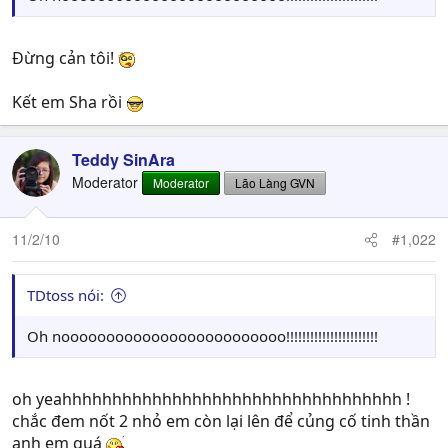
Đừng cản tôi!
Kết em Sha rồi
Teddy SinAra
Moderator
Moderator
Lão Làng GVN
11/2/10
#1,022
TDtoss nói:
Oh nooooooooooooooooooooooooo!!!!!!!!!!!!!!!!!!!!!!!
oh yeahhhhhhhhhhhhhhhhhhhhhhhhhhhhhhhhhh !
chắc đem nốt 2 nhỏ em còn lại lên để củng cố tinh thần
anh em quá