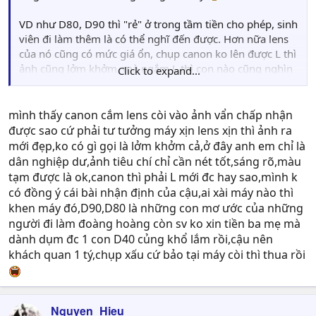
VD như D80, D90 thì "rẻ" ở trong tầm tiền cho phép, sinh
viên đi làm thêm là có thể nghĩ đến được. Hơn nữa lens
của nó cũng có mức giá ổn, chụp canon ko lên được L thì
ảnh cũng lởm khởm, mà ngắm L thì con nào cũng nghìn
Click to expand...
đô
mình thấy canon cắm lens còi vào ảnh vẩn chấp nhận
được sao cứ phải tư tưởng máy xịn lens xịn thì ảnh ra
mới đẹp,ko có gì gọi là lởm khởm cả,ở đây anh em chỉ là
dân nghiệp dư,ảnh tiêu chí chỉ cần nét tốt,sáng rõ,màu
tạm được là ok,canon thì phải L mới đc hay sao,mình k
có đồng ý cái bài nhận định của cậu,ai xài máy nào thì
khen máy đó,D90,D80 là những con mơ ước của những
người đi làm đoàng hoàng còn sv ko xin tiền ba mẹ mà
dành dụm đc 1 con D40 củng khổ lắm rồi,cậu nên
khách quan 1 tý,chụp xấu cứ bảo tại máy còi thì thua rồi
Nguyen_Hieu