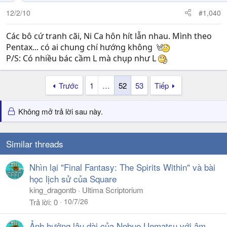
12/2/10
#1,040
Các bô cứ tranh cãi, Ni Ca hôn hít lẫn nhau. Mình theo
Pentax... có ai chung chí hướng không
P/S: Có nhiều bác cầm L mà chụp như L
Trước
1
…
52
53
Tiếp
Không mở trả lời sau này.
Similar threads
Nhìn lại "Final Fantasy: The Spirits Within" và bài
học lịch sử của Square
king_dragontb
Ultima Scriptorium
10/7/26
Trả lời
0
Ảnh hưởng lâu dài của Nobuo Uematsu với âm