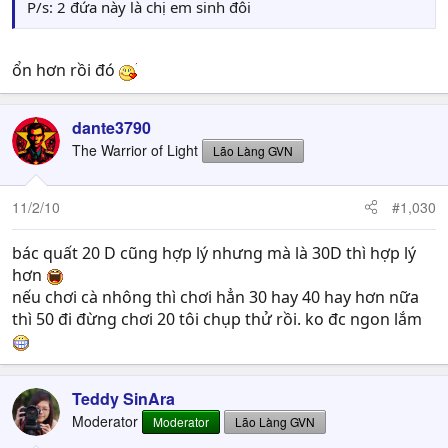
P/s: 2 đứa này là chị em sinh đôi
ổn hơn rồi đó
dante3790
The Warrior of Light
Lão Làng GVN
11/2/10
#1,030
bác quất 20 D cũng hợp lý nhưng mà là 30D thì hợp lý
hơn
nếu chơi cà nhông thì chơi hẳn 30 hay 40 hay hơn nữa
thì 50 đi đừng chơi 20 tôi chụp thử rồi. ko đc ngon lắm
Teddy SinAra
Moderator
Moderator
Lão Làng GVN