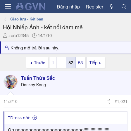
Đăng nhập
Register
Giao lưu - Kết bạn
Hội Nhiếp Ảnh - kết nối đam mê
T
N
zero12345
14/1/10
h
g
r
à
Không mở trả lời sau này.
e
y
a
g
Trước
1
…
52
53
Tiếp
d
ử
s
i
Tuấn Thừa Sắc
t
a
Donkey Kong
r
t
11/2/10
#1,021
e
r
TDtoss nói:
Oh nooooooooooooooooooooooooo!!!!!!!!!!!!!!!!!!!!!!!