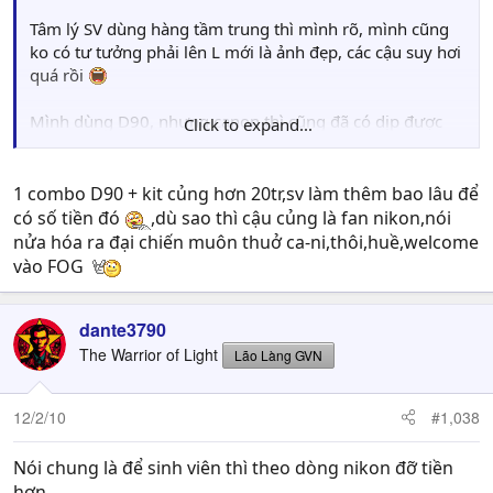
Tâm lý SV dùng hàng tầm trung thì mình rõ, mình cũng
ko có tư tưởng phải lên L mới là ảnh đẹp, các cậu suy hơi
quá rồi
Mình dùng D90, nhưng canon thì cũng đã có dịp được
Click to expand...
chụp qua 30D, 40D, 5D mark II và 1D mark III, cũng đã
dùng qua từ kit của canon cho tới 24-70 hay 70-200 L.
Mình nghĩ là bạn nào đã có dịp chụp và kiểm nghiệm thì
1 combo D90 + kit củng hơn 20tr,sv làm thêm bao lâu để
sẽ thấy rõ sự khác biệt, kit canon có những lúc khép khẩu
có số tiền đó
,dù sao thì cậu củng là fan nikon,nói
F9 vẫn bị ảnh soft chứ so thế nào được với L.
nửa hóa ra đại chiến muôn thuở ca-ni,thôi,huề,welcome
vào FOG
Nếu chụp streetlife và đề cao tính chất khoảnh khắc thì
ko nói, nhưng model, macro hay landscape thì với Canon
dante3790
các lens tầm dưới ko đáp ứng được yêu cầu ảnh về sau,
trong khi bên Nikon thì các lens ngon giá hữu nghị hơn,
The Warrior of Light
Lão Làng GVN
ngay kit của nikon cho ảnh cũng hơn kit canon, ý mình là
như vậy
12/2/10
#1,038
D80, D90 với giá hiện giờ cũng ko phải là những máy
Nói chung là để sinh viên thì theo dòng nikon đỡ tiền
"trên trời" với SV đâu :) bản thân mình là SV năm 2, mình
hơn.
có đi làm thêm và mình mua máy, mua lens bằng tiền