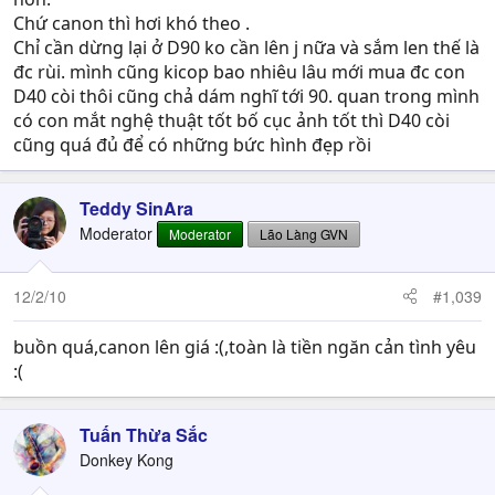
của mình. Cơ bản thích thì cố gắng dành dụm thôi ^^
Chứ canon thì hơi khó theo .
Chỉ cần dừng lại ở D90 ko cần lên j nữa và sắm len thế là
đc rùi. mình cũng kicop bao nhiêu lâu mới mua đc con
D40 còi thôi cũng chả dám nghĩ tới 90. quan trong mình
có con mắt nghệ thuật tốt bố cục ảnh tốt thì D40 còi
cũng quá đủ để có những bức hình đẹp rồi
Teddy SinAra
Moderator
Moderator
Lão Làng GVN
12/2/10
#1,039
buồn quá,canon lên giá :(,toàn là tiền ngăn cản tình yêu
:(
Tuấn Thừa Sắc
Donkey Kong