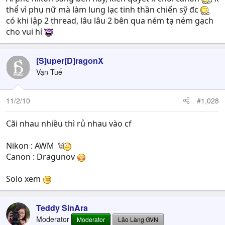
thể vì phụ nữ mà làm lung lạc tinh thần chiến sỹ đc
có khi lập 2 thread, lâu lâu 2 bên qua ném tạ ném gạch
cho vui hí
[S]uper[D]ragonX
Vạn Tuế
11/2/10
#1,028
Cãi nhau nhiều thì rủ nhau vào cf
Nikon : AWM
Canon : Dragunov
Solo xem
Teddy SinAra
Moderator
Moderator
Lão Làng GVN