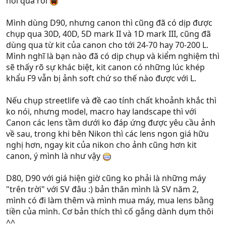
hơi quá rồi
Mình dùng D90, nhưng canon thì cũng đã có dịp được
chụp qua 30D, 40D, 5D mark II và 1D mark III, cũng đã
dùng qua từ kit của canon cho tới 24-70 hay 70-200 L.
Mình nghĩ là bạn nào đã có dịp chụp và kiểm nghiệm thì
sẽ thấy rõ sự khác biệt, kit canon có những lúc khép
khẩu F9 vẫn bị ảnh soft chứ so thế nào được với L.
Nếu chụp streetlife và đề cao tính chất khoảnh khắc thì
ko nói, nhưng model, macro hay landscape thì với
Canon các lens tầm dưới ko đáp ứng được yêu cầu ảnh
về sau, trong khi bên Nikon thì các lens ngon giá hữu
nghị hơn, ngay kit của nikon cho ảnh cũng hơn kit
canon, ý mình là như vậy
D80, D90 với giá hiện giờ cũng ko phải là những máy
"trên trời" với SV đâu :) bản thân mình là SV năm 2,
mình có đi làm thêm và mình mua máy, mua lens bằng
tiền của mình. Cơ bản thích thì cố gắng dành dụm thôi
^^