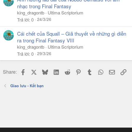
nhạc trong Final Fantasy
king_dragontb
Ultima Scriptorium
24/3/26
Trả lời
0
Cái chết của Squall – Giả thuyết về những gì diễn
ra trong Final Fantasy VIII
king_dragontb
Ultima Scriptorium
29/3/26
Trả lời
0
Facebook
X
Bluesky
LinkedIn
Reddit
Pinterest
Tumblr
WhatsApp
Email
Li
Share:
Giao lưu - Kết bạn