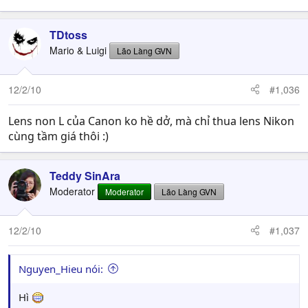
TDtoss
Mario & Luigi
Lão Làng GVN
12/2/10
#1,036
Lens non L của Canon ko hề dở, mà chỉ thua lens Nikon
cùng tầm giá thôi :)
Teddy SinAra
Moderator
Moderator
Lão Làng GVN
12/2/10
#1,037
Nguyen_Hieu nói:
Hì