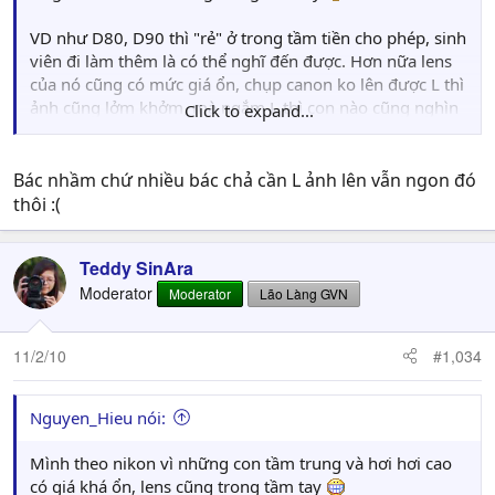
VD như D80, D90 thì "rẻ" ở trong tầm tiền cho phép, sinh
viên đi làm thêm là có thể nghĩ đến được. Hơn nữa lens
của nó cũng có mức giá ổn, chụp canon ko lên được L thì
ảnh cũng lởm khởm, mà ngắm L thì con nào cũng nghìn
Click to expand...
đô
Bác nhầm chứ nhiều bác chả cần L ảnh lên vẫn ngon đó
thôi :(
Teddy SinAra
Moderator
Moderator
Lão Làng GVN
11/2/10
#1,034
Nguyen_Hieu nói:
Mình theo nikon vì những con tầm trung và hơi hơi cao
có giá khá ổn, lens cũng trong tầm tay