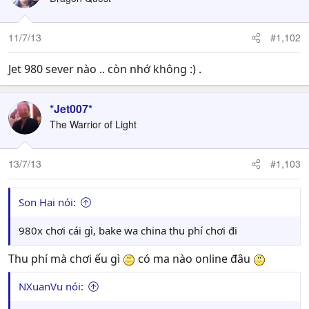
11/7/13
#1,102
Jet 980 sever nào .. còn nhớ không :) .
*Jet007*
The Warrior of Light
13/7/13
#1,103
Son Hai nói:
980x chơi cái gì, bake wa china thu phí chơi đi
Thu phí mà chơi ếu gì
có ma nào online đâu
NXuanVu nói: