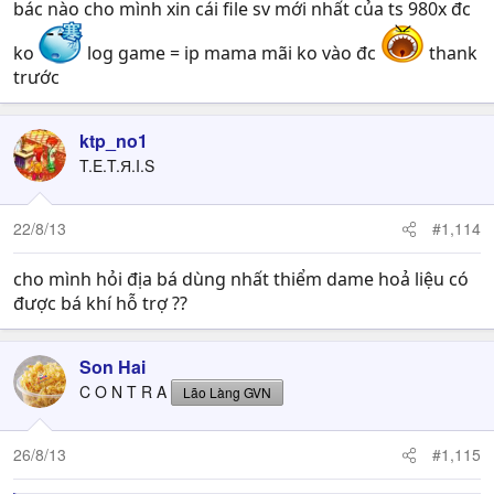
bác nào cho mình xin cái file sv mới nhất của ts 980x đc
ko
log game = ip mama mãi ko vào đc
thank
trước
ktp_no1
T.E.T.Я.I.S
22/8/13
#1,114
cho mình hỏi địa bá dùng nhất thiểm dame hoả liệu có
được bá khí hỗ trợ ??
Son Hai
C O N T R A
Lão Làng GVN
26/8/13
#1,115