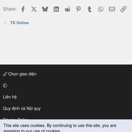
Facebook
X
Bluesky
LinkedIn
Reddit
Pinterest
Tumblr
WhatsApp
Email
Li
Share:
TS Online
Chọn giao diện
Liên hệ
Quy định và Nội quy
Privacy Policy
This site uses cookies. By continuing to use this site, you are
agreeing to our use of cookies.
Trợ giúp