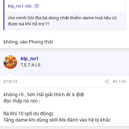
ktp_no1 nói:
cho mình hỏi địa bá dùng nhất thiểm dame hoả liệu có
được bá khí hỗ trợ ??
không, vào Phong thôi
ktp_no1
T.E.T.Я.I.S
27/8/13
#1,116
không rõ , Sơn Hải giải thích đc k @@
đọc thấy nó ntn :
Bá Khí 10 sp0 (bị động)
Tăng dame khi dùng skill Atk đánh vào hệ bị khắc