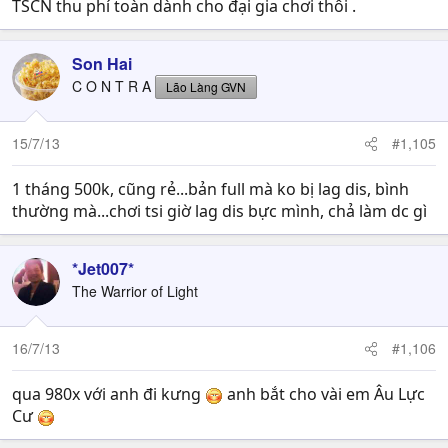
TSCN thu phí toàn dành cho đại gia chơi thôi .
Son Hai
C O N T R A
Lão Làng GVN
15/7/13
#1,105
1 tháng 500k, cũng rẻ...bản full mà ko bị lag dis, bình
thường mà...chơi tsi giờ lag dis bực mình, chả làm dc gì
*Jet007*
The Warrior of Light
16/7/13
#1,106
qua 980x với anh đi kưng
anh bắt cho vài em Âu Lực
Cư