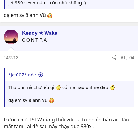
Jet 980 sever nào .. còn nhớ không :) .
dạ em sv 8 anh Vũ
Kendy ★ Wake
C O N T R A
14/7/13
#1,104
*Jet007* nói:
Thu phí mà chơi ếu gì
có ma nào online đâu
dạ em sv 8 anh Vũ
trước chơi TSTW cùng thời với tui tự nhiên bán acc lặn
mất tăm , ai dè sau này chạy qua 980x .