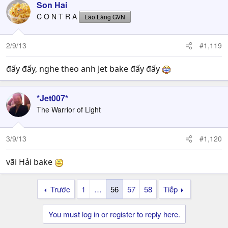
Son Hai
C O N T R A
Lão Làng GVN
2/9/13
#1,119
đấy đấy, nghe theo anh Jet bake đấy đấy
*Jet007*
The Warrior of Light
3/9/13
#1,120
vãi Hải bake
Trước
1
…
56
57
58
Tiếp
You must log in or register to reply here.