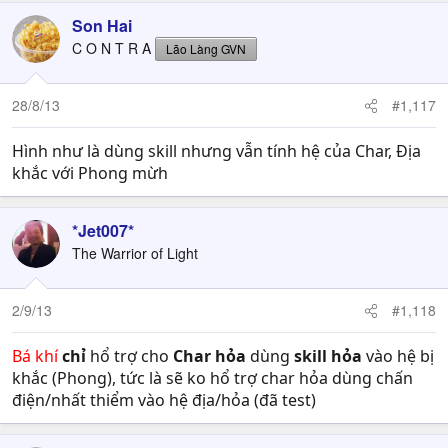
Son Hai
C O N T R A
Lão Làng GVN
28/8/13
#1,117
Hình như là dùng skill nhưng vẫn tính hệ của Char, Địa
khắc với Phong mừh
*Jet007*
The Warrior of Light
2/9/13
#1,118
Bá khí
chỉ
hổ trợ cho
Char hỏa
dùng
skill hỏa
vào hệ bị
khắc (Phong), tức là sẽ ko hổ trợ char hỏa dùng chấn
điện/nhất thiểm vào hệ địa/hỏa (đã test)