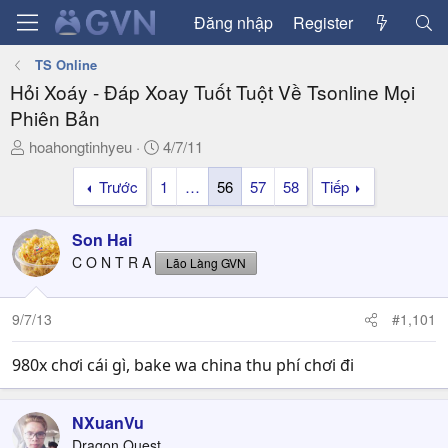
Đăng nhập
Register
TS Online
Hỏi Xoáy - Đáp Xoay Tuốt Tuột Về Tsonline Mọi
Phiên Bản
T
N
hoahongtinhyeu
4/7/11
h
g
Trước
1
…
56
57
58
Tiếp
r
à
e
y
a
g
Son Hai
d
ử
C O N T R A
Lão Làng GVN
s
i
t
a
9/7/13
#1,101
r
t
980x chơi cái gì, bake wa china thu phí chơi đi
e
r
NXuanVu
Dragon Quest