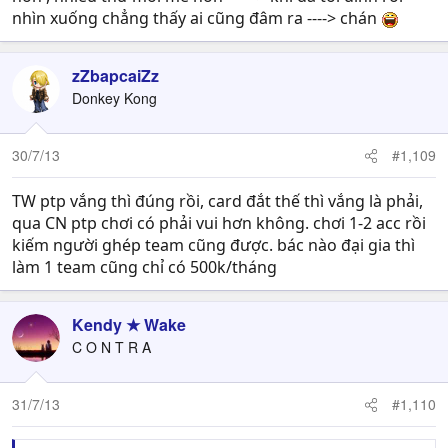
nhìn xuống chẳng thấy ai cũng đâm ra ----> chán
zZbapcaiZz
Donkey Kong
30/7/13
#1,109
TW ptp vắng thì đúng rồi, card đắt thế thì vắng là phải,
qua CN ptp chơi có phải vui hơn không. chơi 1-2 acc rồi
kiếm người ghép team cũng được. bác nào đại gia thì
làm 1 team cũng chỉ có 500k/tháng
Kendy ★ Wake
C O N T R A
31/7/13
#1,110