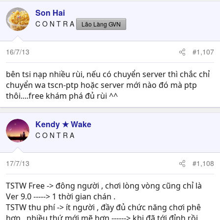
Son Hai
C O N T R A
Lão Làng GVN
16/7/13
#1,107
bên tsi nạp nhiều rùi, nếu có chuyển server thì chắc chỉ
chuyển wa tscn-ptp hoặc server mới nào đó mà ptp
thôi....free khám phá đủ rùi ^^
Kendy ★ Wake
C O N T R A
17/7/13
#1,108
TSTW Free -> đông người , chơi lòng vòng cũng chỉ là
Ver 9.0 -----> 1 thời gian chán .
TSTW thu phí -> ít người , đầy đủ chức năng chơi phê
hơn , nhiều thứ mới mẽ hơn ------> khi đã tới đỉnh rồi