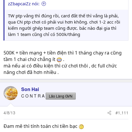
zZbapcaiZz nói:
TW ptp vắng thì đúng rồi, card đắt thế thì vắng là phải,
qua CN ptp chơi có phải vui hơn không. chơi 1-2 acc rồi
kiếm người ghép team cũng được. bác nào đại gia thì
làm 1 team cũng chỉ có 500k/tháng
500K + tiền mạng + tiền điện thì 1 tháng chạy ra cũng
tầm 1 chai chứ chẳng ít
.
mà nếu ai có điều kiện thì cứ chơi thôi , dc full chức
năng chơi đã hơn nhiều .
Son Hai
C O N T R A
Lão Làng GVN
4/8/13
#1,111
Đam mê thì tính toán chi tiền bạc