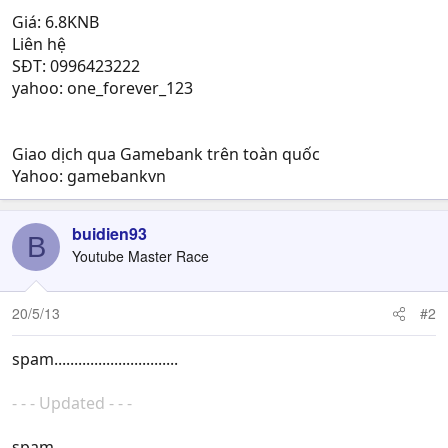
Giá: 6.8KNB
Liên hệ
SĐT: 0996423222
yahoo: one_forever_123
Giao dịch qua Gamebank trên toàn quốc
Yahoo: gamebankvn
buidien93
B
Youtube Master Race
20/5/13
#2
spam...............................
- - - Updated - - -
spam...............................