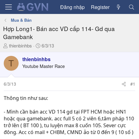
Đăng nhập
Register
Mua & Bán
Hợp Long1- Bán acc VD cấp 114- Gd qua
Gamebank
T
N
thienbinhbs
6/3/13
h
g
r
à
thienbinhbs
T
e
y
Youtube Master Race
a
g
d
ử
6/3/13
#1
s
i
t
a
Thông tin như sau:
r
t
- Mình cần bán acc VD 114 gd tại FPT HCM hoặc HN1
e
hoặc qua gamebank. acc full 5 có 2 viên 6,tâm pháp 110
r
trở lên ( BT 100 ), tu luyện max 8 cuốn 105. Sever cực
đông. Acc có mail + CHBM, CMND ảo từ 0 đến 9 ( 10 số )