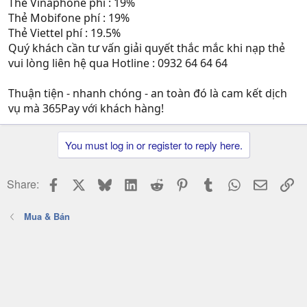
Thẻ Vinaphone phí : 19%
Thẻ Mobifone phí : 19%
Thẻ Viettel phí : 19.5%
Quý khách cần tư vấn giải quyết thắc mắc khi nạp thẻ
vui lòng liên hệ qua Hotline : 0932 64 64 64
Thuận tiện - nhanh chóng - an toàn đó là cam kết dịch
vụ mà 365Pay với khách hàng!
You must log in or register to reply here.
Facebook
X
Bluesky
LinkedIn
Reddit
Pinterest
Tumblr
WhatsApp
Email
Li
Share:
Mua & Bán