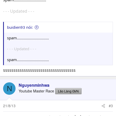
- - - Updated - - -
buidien93 nói:
spam...............................
- - - Updated - - -
spam...............................
sssssssssssssssssssssssssssssssssss
Nguyenminhwa
N
Youtube Master Race
Lão Làng GVN
21/8/13
#3