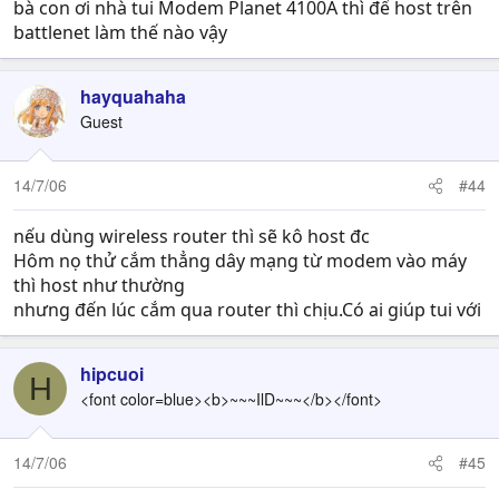
bà con ơi nhà tui Modem Planet 4100A thì để host trên
battlenet làm thế nào vậy
hayquahaha
Guest
14/7/06
#44
nếu dùng wireless router thì sẽ kô host đc
Hôm nọ thử cắm thẳng dây mạng từ modem vào máy
thì host như thường
nhưng đến lúc cắm qua router thì chịu.Có ai giúp tui với
hipcuoi
H
<font color=blue><b>~~~IlD~~~</b></font>
14/7/06
#45