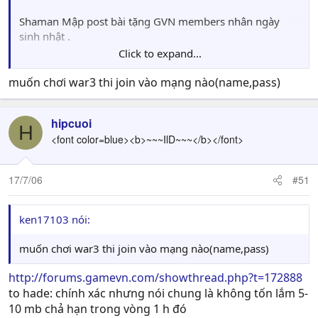
Shaman Mập post bài tặng GVN members nhân ngày
sinh nhật .
Click to expand...
( đề nghị MOD để topic này 1 thời gian rồi mới quăng
muốn chơi war3 thi join vào mạng nào(name,pass)
vào hamachi update - vì trong topic đó hơi rối )
hipcuoi
Đã có nhiều bạn hỏi về host game rồi tắt firewall để chơi
H
<font color=blue><b>~~~IlD~~~</b></font>
trên Bnet hoặc chơi trên mạng Lan . Qua nhiều topic chỉ
dẫn , các bạn bị rối . Do vậy ShamaN Mập tổng hợp cách
thiết lập để chơi game ( ko chỉ war3 mà các game khác ,
17/7/06
#51
với các game khác , bạn open port mà game đó đòi hỏi ).
ken17103 nói:
muốn chơi war3 thi join vào mạng nào(name,pass)
Để khắc phục việc lag hay ko nhận ra host trong hamachi
:
http://forums.gamevn.com/showthread.php?t=172888
to hade: chính xác nhưng nói chung là không tốn lắm 5-
10 mb chả hạn trong vòng 1 h đó