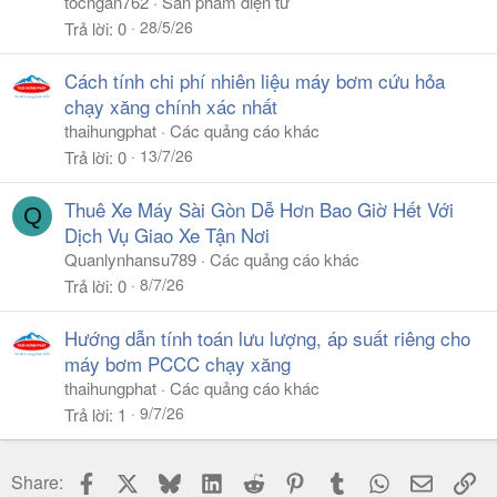
tocngan762
Sản phẩm điện tử
28/5/26
Trả lời
0
Cách tính chi phí nhiên liệu máy bơm cứu hỏa
chạy xăng chính xác nhất
thaihungphat
Các quảng cáo khác
13/7/26
Trả lời
0
Thuê Xe Máy Sài Gòn Dễ Hơn Bao Giờ Hết Với
Q
Dịch Vụ Giao Xe Tận Nơi
Quanlynhansu789
Các quảng cáo khác
8/7/26
Trả lời
0
Hướng dẫn tính toán lưu lượng, áp suất riêng cho
máy bơm PCCC chạy xăng
thaihungphat
Các quảng cáo khác
9/7/26
Trả lời
1
Facebook
X
Bluesky
LinkedIn
Reddit
Pinterest
Tumblr
WhatsApp
Email
Li
Share: