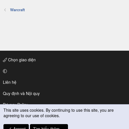
Warcraft
Chọn giao diện
Liên hệ
Quy định và Nội quy
Privacy Policy
This site uses cookies. By continuing to use this site, you are
agreeing to our use of cookies.
Trợ giúp
R
Accept
Tìm hiểu thêm.…