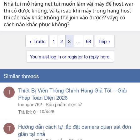
Nhà tui mở hàng net tui muốn làm vài máy để host war
thì có được không, và tại sao khi máy trong hang host
--------------------------------------------------------------------------
thì các máy khác không thể join vào được?? vâyrj có
cách nào khắc phục không?
Trước
1
2
3
…
68
Tiếp
You must log in or register to reply here.
Similar threads
Thiết Bị Viễn Thông Chính Hãng Giá Tốt – Giải
T
Pháp Toàn Diện 2026
tocngan762
Sản phẩm điện tử
10/4/26
Trả lời
0
Hướng dẫn cách tự lắp đặt camera quan sát đơn
T
giản tại nhà