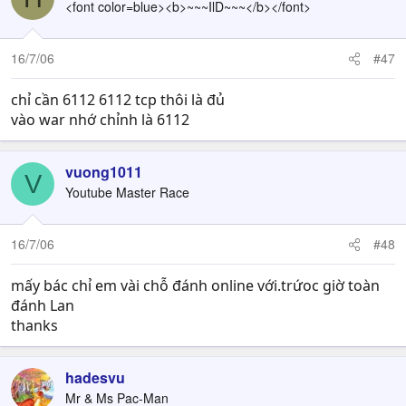
<font color=blue><b>~~~IlD~~~</b></font>
16/7/06
#47
chỉ cần 6112 6112 tcp thôi là đủ
vào war nhớ chỉnh là 6112
vuong1011
V
Youtube Master Race
16/7/06
#48
mấy bác chỉ em vài chỗ đánh online với.trứoc giờ toàn
đánh Lan
thanks
hadesvu
Mr & Ms Pac-Man