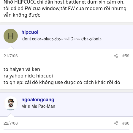
Nhờ HIIPCUOI chỉ dẫn host battlenet dum xin cảm ơn.
Hamachi mỗi lần load và connect vào internet , để tạo ra
tôi đả bỏ FW cua window,tắt FW cua modem rồi nhưng
hamachi.ini . Tuy nhiên nó sẽ load các ini trong file
vẫn không được
hamachi-override.ini . Do vậy bạn creat file hamachi-
override.ini với nội dung giống với hamachi.ini . Nhưng
bạn sửa phần sau đây : Premium từ 0 -> 1 . Do vậy mỗi
hipcuoi
H
lần connect , hamachi sẽ nghĩ bạn là Premium nên bạn
<font color=blue><b>~~~IlD~~~</b></font>
vào được channel full thoải mái . ^^
Xem hình , PREMIUM có ngôi sao vàng ở góc lúc
CONNECT ...
21/7/06
#59
to haiyen và ken
ra yahoo nick: hipcuoi
to qhiep: cái đó không use được có cách khác rồi đó
------------------------------------------------
HAMACHI BẢN UPDATE MỚI NHẤT :
ngoalongcang
Mr & Ms Pac-Man
tại đây :
22/7/06
#60
http://www.hamachi.cc/download