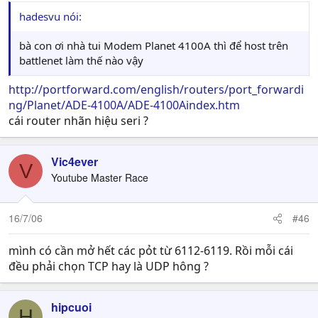
hadesvu nói:
bà con ơi nhà tui Modem Planet 4100A thì để host trên
battlenet làm thế nào vậy
http://portforward.com/english/routers/port_forwardi
ng/Planet/ADE-4100A/ADE-4100Aindex.htm
cái router nhãn hiệu seri ?
Vic4ever
V
Youtube Master Race
16/7/06
#46
mình có cần mở hết các pỏt từ 6112-6119. Rồi mỗi cái
đều phải chọn TCP hay là UDP hông ?
hipcuoi
H