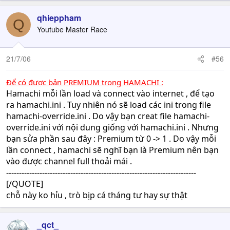
Ban add cổng 6112 -> 6119 UDP và TCP luôn .
Open Port trong ADSL Router , Port 6112 -> 6119
qhieppham
Q
Luu ý : open cả UTP và UDP.
Youtube Master Race
Bạn vào Start / Run và gõ "cmd" enter . Sau đó gõ
IPCONFIG , enter để xem IP máy mình . Thì sẽ báo là
21/7/06
10.0.0.x hoặc 192.168.1.x , nhớ số đó và điền vào IP
#56
hosting trong hình dưới đây .
Để có được bản PREMIUM trong HAMACHI :
Hamachi mỗi lần load và connect vào internet , để tạo
Với các loại ADSL Router khác , các bạn Đọc huớng dẫn
ra hamachi.ini . Tuy nhiên nó sẽ load các ini trong file
open port tại đây :
hamachi-override.ini . Do vậy bạn creat file hamachi-
http://www.gamevn.com/forum2/showthread.php?
override.ini với nội dung giống với hamachi.ini . Nhưng
t=156834
bạn sửa phần sau đây : Premium từ 0 -> 1 . Do vậy mỗi
lần connect , hamachi sẽ nghĩ bạn là Premium nên bạn
Cùng trong room , nếu ko nhận ra host , nghĩa là bạn
vào được channel full thoải mái .
chưa open port trong ADSL cho War3.
--------------------------------------------------------------------------
Các bạn tham khảo cách làm trên , tùy từng loại ADSL
[/QUOTE]
Router mà làm tương tự . Nếu khó khăn có thể Mail hoặc
chỗ này ko hỉu , trò bịp cá tháng tư hay sự thật
Message cho Shaman Mập.
Tăng tốc cho Hamachi
_qct_