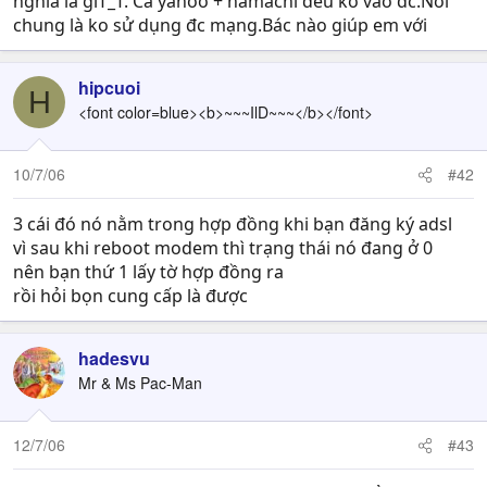
nghĩa là gìT_T. Cả yahoo + hamachi đều ko vào đc.Nói
chung là ko sử dụng đc mạng.Bác nào giúp em với
hipcuoi
H
<font color=blue><b>~~~IlD~~~</b></font>
10/7/06
#42
3 cái đó nó nằm trong hợp đồng khi bạn đăng ký adsl
vì sau khi reboot modem thì trạng thái nó đang ở 0
nên bạn thứ 1 lấy tờ hợp đồng ra
rồi hỏi bọn cung cấp là được
hadesvu
Mr & Ms Pac-Man
12/7/06
#43