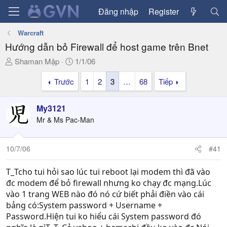
Đăng nhập
Register
Warcraft
Hướng dẫn bỏ Firewall để host game trên Bnet
T
N
Shaman Mập
1/1/06
h
g
Trước
1
2
3
…
68
Tiếp
r
à
e
y
a
g
My3121
d
ử
Mr & Ms Pac-Man
s
i
t
a
10/7/06
#41
r
t
T_Tcho tui hỏi sao lúc tui reboot lại modem thì đã vào
e
đc modem để bỏ firewall nhưng ko chạy đc mạng.Lúc
r
vào 1 trang WEB nào đó nó cứ biết phải điền vào cái
bảng có:System password + Username +
Password.Hiện tui ko hiểu cái System password đó