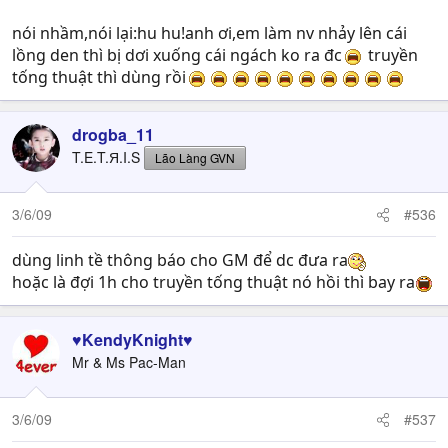
nói nhầm,nói lại:hu hu!anh ơi,em làm nv nhảy lên cái
lồng den thì bị dơi xuống cái ngách ko ra đc
truyền
tống thuật thì dùng rồi
drogba_11
T.E.T.Я.I.S
Lão Làng GVN
3/6/09
#536
dùng linh tề thông báo cho GM để dc đưa ra
hoặc là đợi 1h cho truyền tống thuật nó hồi thì bay ra
♥KendyKnight♥
Mr & Ms Pac-Man
3/6/09
#537