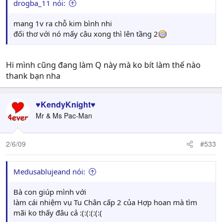
drogba_11 nói:
mang 1v ra chỗ kim bình nhi
đối thơ với nó mấy câu xong thì lên tầng 2
Hi mình cũng đang làm Q này mà ko bít làm thế nào
thank bạn nha
♥KendyKnight♥
Mr & Ms Pac-Man
2/6/09
#533
Medusablujeand nói:
Bà con giúp mình với
làm cái nhiệm vụ Tu Chân cấp 2 của Hợp hoan mà tìm
mãi ko thấy đâu cả :(:(:(:(:(