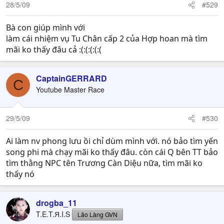
28/5/09
#529
Bà con giúp mình với
làm cái nhiệm vụ Tu Chân cấp 2 của Hợp hoan mà tìm
mãi ko thấy đâu cả :(:(:(:(:(
CaptainGERRARD
C
Youtube Master Race
29/5/09
#530
Ai làm nv phong lưu ồi chỉ dùm mình với. nó bảo tìm yến
song phi mà chạy mãi ko thấy đâu. còn cái Q bên TT bảo
tìm thằng NPC tên Trương Càn Diệu nữa, tìm mãi ko
thấy nó
drogba_11
T.E.T.Я.I.S
Lão Làng GVN