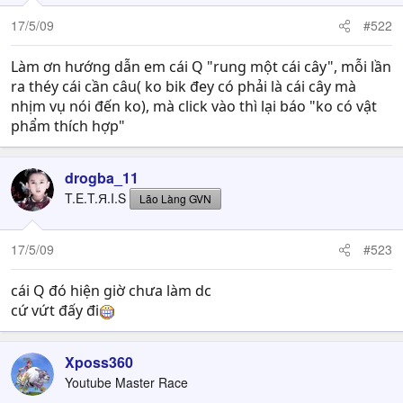
17/5/09
#522
Làm ơn hướng dẫn em cái Q "rung một cái cây", mỗi lần
ra théy cái cần câu( ko bik đey có phải là cái cây mà
nhịm vụ nói đến ko), mà click vào thì lại báo "ko có vật
phẩm thích hợp"
drogba_11
T.E.T.Я.I.S
Lão Làng GVN
17/5/09
#523
cái Q đó hiện giờ chưa làm dc
cứ vứt đấy đi
Xposs360
Youtube Master Race