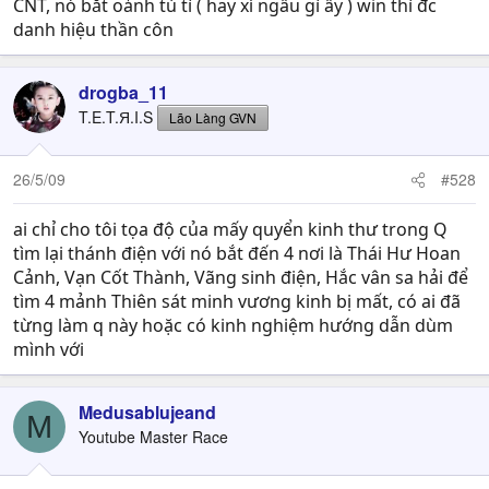
CNT, nó bắt oảnh tù tì ( hay xí ngầu gì ấy ) win thì đc
danh hiệu thần côn
drogba_11
T.E.T.Я.I.S
Lão Làng GVN
26/5/09
#528
ai chỉ cho tôi tọa độ của mấy quyển kinh thư trong Q
tìm lại thánh điện với nó bắt đến 4 nơi là Thái Hư Hoan
Cảnh, Vạn Cốt Thành, Vãng sinh điện, Hắc vân sa hải để
tìm 4 mảnh Thiên sát minh vương kinh bị mất, có ai đã
từng làm q này hoặc có kinh nghiệm hướng dẫn dùm
mình với
Medusablujeand
M
Youtube Master Race