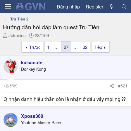
Đăng nhập
Register
Tru Tiên 2
Hướng dẫn hỏi đáp làm quest Tru Tiên
T
N
Jukanius
23/1/09
h
g
Trước
1
…
27
…
32
Tiếp
r
à
e
y
a
g
kalsacute
d
ử
Donkey Kong
s
i
t
a
12/5/09
#521
r
t
Q nhận danh hiệu thần côn là nhận ở đâu vậy mọi ng ??
e
r
Xposs360
Youtube Master Race