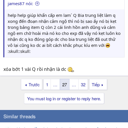
james87 nói:
help help giúp khẩn cấp em lam` Q Bia trung liệt làm q
xong đến đoạn nhận cảm ngộ thì nó bị sao ấy nó bị kẹt
trong bảng item Q còn 2 cái linh hồn anh dũng và cảm
ngộ em chờ hoài mà nó ko cho exp đã vậy nó kẹt luôn ko
nhận dc q ko đóng góp dc cho bia trung liệt đã out thử
vô lại cũng ko dc ai bít cách khắc phục kíu em với
:skull::skull:
xóa bớt 1 vài Q rồi nhận là dc
Trước
1
…
27
…
32
Tiếp
You must log in or register to reply here.
Similar threads