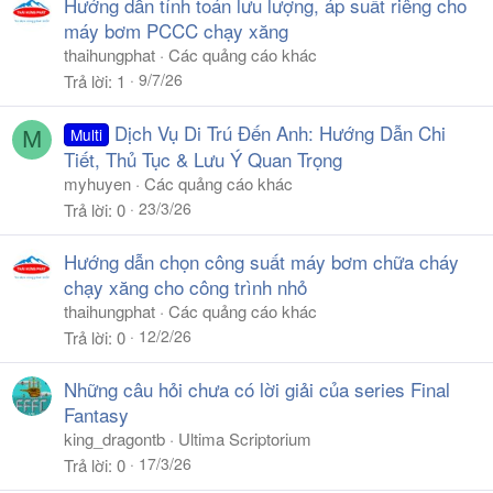
Hướng dẫn tính toán lưu lượng, áp suất riêng cho
máy bơm PCCC chạy xăng
thaihungphat
Các quảng cáo khác
9/7/26
Trả lời
1
Dịch Vụ Di Trú Đến Anh: Hướng Dẫn Chi
Multi
M
Tiết, Thủ Tục & Lưu Ý Quan Trọng
myhuyen
Các quảng cáo khác
23/3/26
Trả lời
0
Hướng dẫn chọn công suất máy bơm chữa cháy
chạy xăng cho công trình nhỏ
thaihungphat
Các quảng cáo khác
12/2/26
Trả lời
0
Những câu hỏi chưa có lời giải của series Final
Fantasy
king_dragontb
Ultima Scriptorium
17/3/26
Trả lời
0