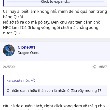
Click to expand...
Cái này ai biết làm không nhỉ, mình để nó quá hạn trong
bảng Q rồi.
Nó sờ sờ ra đó mà pó tay. Đến khu vực tiên cảnh chỗ
NPC làm TC4 đi lòng vòng ngồi chơi mà chẳng xong
được Q. :(
Clone001
Dragon Quest
.
24/5/09
___________Auto Merge________________
#527
.
kalsacute nói:
Sorry mod Em post lại cái hình T_______T
Q nhận danh hiệu thần côn là nhận ở đâu vậy mọi ng ??
câu cá đc quyển sách, right click xong đem về trả q cho