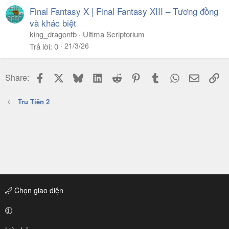
Final Fantasy X | Final Fantasy XIII – Tương đồng
và khác biệt
king_dragontb
Ultima Scriptorium
21/3/26
Trả lời
0
Facebook
X
Bluesky
LinkedIn
Reddit
Pinterest
Tumblr
WhatsApp
Email
Li
Share:
Tru Tiên 2
Chọn giao diện