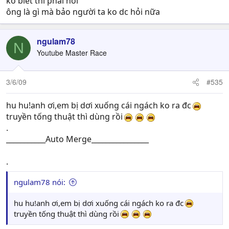
ko biết thì phải hỏi
ông là gì mà bảo người ta ko dc hỏi nữa
ngulam78
N
Youtube Master Race
3/6/09
#535
hu hu!anh ơi,em bị dơi xuống cái ngách ko ra đc
truyền tống thuật thì dùng rồi
.
___________Auto Merge________________
.
ngulam78 nói:
hu hu!anh ơi,em bị dơi xuống cái ngách ko ra đc
truyền tống thuật thì dùng rồi