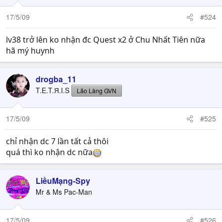
17/5/09
#524
lv38 trở lên ko nhận đc Quest x2 ở Chu Nhất Tiên nữa
hã mý huynh
drogba_11
T.E.T.Я.I.S
Lão Làng GVN
17/5/09
#525
chỉ nhận dc 7 lần tất cả thôi
quá thì ko nhận dc nữa
LiềuMạng-Spy
Mr & Ms Pac-Man
17/5/09
#526