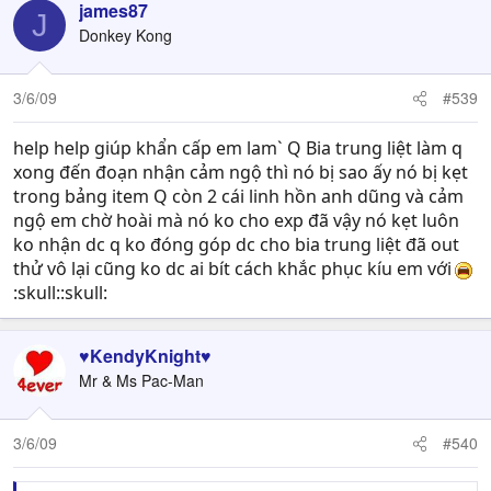
james87
J
Donkey Kong
3/6/09
#539
help help giúp khẩn cấp em lam` Q Bia trung liệt làm q
xong đến đoạn nhận cảm ngộ thì nó bị sao ấy nó bị kẹt
trong bảng item Q còn 2 cái linh hồn anh dũng và cảm
ngộ em chờ hoài mà nó ko cho exp đã vậy nó kẹt luôn
ko nhận dc q ko đóng góp dc cho bia trung liệt đã out
thử vô lại cũng ko dc ai bít cách khắc phục kíu em với
:skull::skull:
♥KendyKnight♥
Mr & Ms Pac-Man
3/6/09
#540