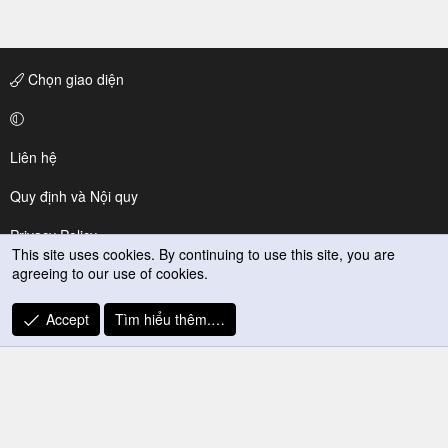
Chọn giao diện
Liên hệ
Quy định và Nội quy
Privacy Policy
This site uses cookies. By continuing to use this site, you are
agreeing to our use of cookies.
Trợ giúp
R
Accept
Tìm hiểu thêm.…
S
S