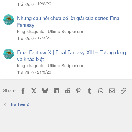
12/2/26
Trả lời
0
Những câu hỏi chưa có lời giải của series Final
Fantasy
king_dragontb
Ultima Scriptorium
17/3/26
Trả lời
0
Final Fantasy X | Final Fantasy XIII – Tương đồng
và khác biệt
king_dragontb
Ultima Scriptorium
21/3/26
Trả lời
0
Facebook
X
Bluesky
LinkedIn
Reddit
Pinterest
Tumblr
WhatsApp
Email
Li
Share:
Tru Tiên 2