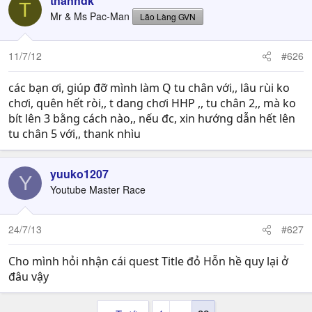
thanhdk
T
Mr & Ms Pac-Man
Lão Làng GVN
11/7/12
#626
các bạn ơi, giúp đỡ mình làm Q tu chân với,, lâu rùi ko
chơi, quên hết ròi,, t dang chơi HHP ,, tu chân 2,, mà ko
bít lên 3 bằng cách nào,, nếu đc, xin hướng dẫn hết lên
tu chân 5 với,, thank nhìu
yuuko1207
Y
Youtube Master Race
24/7/13
#627
Cho mình hỏi nhận cái quest Title đỏ Hỗn hề quy lại ở
đâu vậy