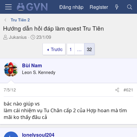
Đăng nhập
Register
Tru Tiên 2
Hướng dẫn hỏi đáp làm quest Tru Tiên
T
N
Jukanius
23/1/09
h
g
Trước
1
…
32
r
à
e
y
a
g
Bùi Nam
d
ử
Leon S. Kennedy
s
i
t
a
7/5/12
#621
r
t
bác nào giúp vs
e
làm cái nhiệm vụ Tu Chân cấp 2 của Hợp hoan mà tìm
r
mãi ko thấy đâu cả
lonelysoul204