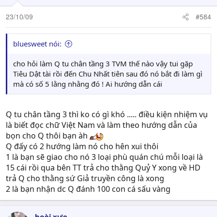
23/10/09
#584
bluesweet nói:
cho hỏi làm Q tu chân tầng 3 TVM thế nào vậy tui gặp
Tiêu Dật tài rồi đến Chu Nhất tiên sau đó nó bắt đi làm gì
mà có số 5 lằng nhằng đó ! Ai hướng dẫn cái
Q tu chân tầng 3 thì ko có gì khó ..... điều kiện nhiệm vụ
là biết đọc chữ Việt Nam và làm theo hướng dẫn của
bọn cho Q thôi bạn àh
Q đấy có 2 hướng làm nó cho hên xui thôi
1 là bạn sẽ giao cho nó 3 loại phù quán chú mỗi loại là
15 cái rồi qua bên TT trả cho thằng Quỷ Y xong về HD
trả Q cho thằng sứ Giả truyền công là xong
2 là bạn nhận dc Q đánh 100 con cá sấu vàng
hoài xưa