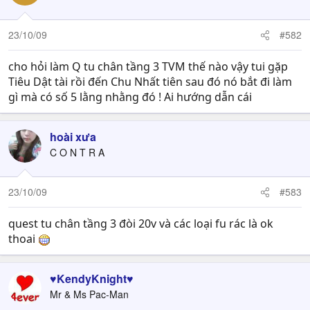
23/10/09
#582
cho hỏi làm Q tu chân tầng 3 TVM thế nào vậy tui gặp
Tiêu Dật tài rồi đến Chu Nhất tiên sau đó nó bắt đi làm
gì mà có số 5 lằng nhằng đó ! Ai hướng dẫn cái
hoài xưa
C O N T R A
23/10/09
#583
quest tu chân tầng 3 đòi 20v và các loại fu rác là ok
thoai
♥KendyKnight♥
Mr & Ms Pac-Man