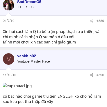
SadDreamQ5
T.E.T.Я.I.S
21/7/10
#589
Xin hỏi cách làm Q tu bổ trận pháp thạch trụ thiên, và
chỉ mình cách nhận Q sư môn ở đâu với.
Mình mới chơi, xin các bạn chỉ giáo giùm
vankhin02
V
Youtube Master Race
11/10/10
#590
có bác nào chơi game tru tiên ENGLISH ko cho hỏi làm
sao kêu pet thu thập đồ vậy