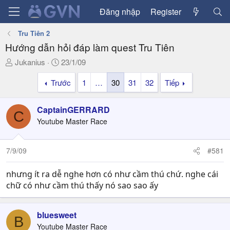
Đăng nhập
Register
Tru Tiên 2
Hướng dẫn hỏi đáp làm quest Tru Tiên
T
N
Jukanius
23/1/09
h
g
Trước
1
…
30
31
32
Tiếp
r
à
e
y
a
g
CaptainGERRARD
C
d
ử
Youtube Master Race
s
i
t
a
7/9/09
#581
r
t
nhưng ít ra dễ nghe hơn có như cầm thú chứ. nghe cái
e
chữ có như cầm thú thấy nó sao sao ấy
r
bluesweet
B
Youtube Master Race