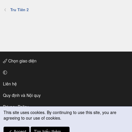
Tru Tiên 2
Chọn giao diện
Liên hệ
Quy định và Nội quy
Privacy Policy
This site uses cookies. By continuing to use this site, you are
agreeing to our use of cookies.
Trợ giúp
R
Accept
Tìm hiểu thêm.…