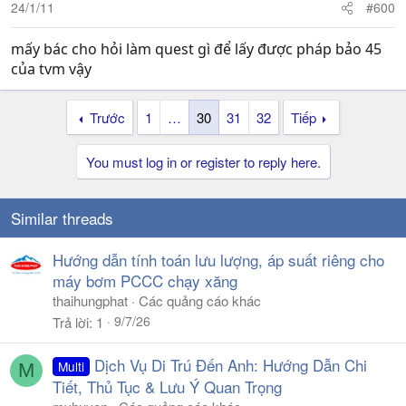
24/1/11
#600
mấy bác cho hỏi làm quest gì để lấy được pháp bảo 45
của tvm vậy
Trước
1
…
30
31
32
Tiếp
You must log in or register to reply here.
Similar threads
Hướng dẫn tính toán lưu lượng, áp suất riêng cho
máy bơm PCCC chạy xăng
thaihungphat
Các quảng cáo khác
9/7/26
Trả lời
1
Dịch Vụ Di Trú Đến Anh: Hướng Dẫn Chi
Multi
M
Tiết, Thủ Tục & Lưu Ý Quan Trọng