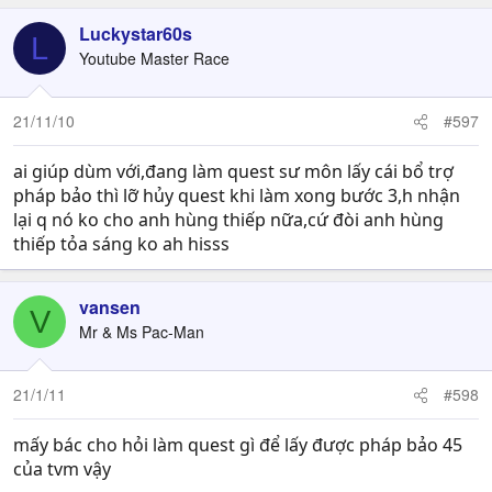
Luckystar60s
L
Youtube Master Race
21/11/10
#597
ai giúp dùm với,đang làm quest sư môn lấy cái bổ trợ
pháp bảo thì lỡ hủy quest khi làm xong bước 3,h nhận
lại q nó ko cho anh hùng thiếp nữa,cứ đòi anh hùng
thiếp tỏa sáng ko ah hisss
vansen
V
Mr & Ms Pac-Man
21/1/11
#598
mấy bác cho hỏi làm quest gì để lấy được pháp bảo 45
của tvm vậy