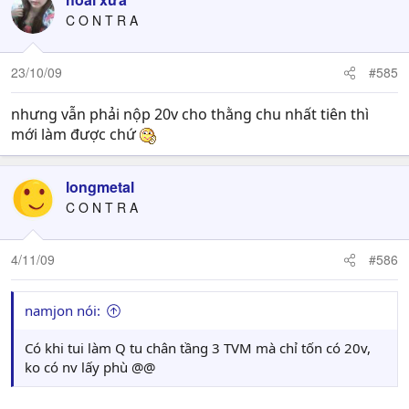
C O N T R A
23/10/09
#585
nhưng vẫn phải nộp 20v cho thằng chu nhất tiên thì
mới làm được chứ
longmetal
C O N T R A
4/11/09
#586
namjon nói:
Có khi tui làm Q tu chân tầng 3 TVM mà chỉ tốn có 20v,
ko có nv lấy phù @@