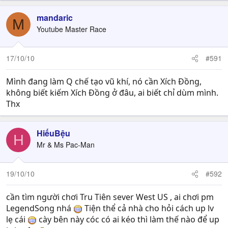
mandaric
M
Youtube Master Race
17/10/10
#591
Mình đang làm Q chế tạo vũ khí, nó cần Xích Đồng,
không biết kiếm Xích Đồng ở đâu, ai biết chỉ dùm mình.
Thx
HiếuBệu
H
Mr & Ms Pac-Man
19/10/10
#592
cần tìm người chơi Tru Tiên sever West US , ai chơi pm
LegendSong nhá
Tiện thể cả nhà cho hỏi cách up lv
lẹ cái
cày bên này cóc có ai kéo thì làm thế nào để up