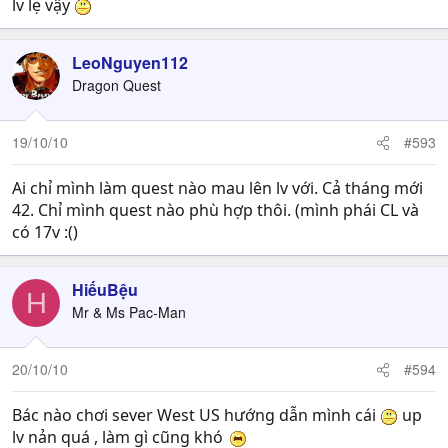
lv lẹ vậy
LeoNguyen112
Dragon Quest
19/10/10
#593
Ai chỉ mình làm quest nào mau lên lv với. Cả tháng mới
42. Chỉ mình quest nào phù hợp thôi. (mình phái CL và
có 17v :()
HiếuBệu
H
Mr & Ms Pac-Man
20/10/10
#594
Bác nào chơi sever West US hướng dẫn mình cái
up
lv nản quá , làm gì cũng khó