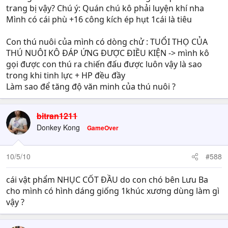
trang bị vậy? Chú ý: Quán chú kô phải luyện khí nha
Mình có cái phù +16 công kích ép hụt 1cái là tiêu
Con thú nuôi của mình có dòng chử : TUỔI THỌ CỦA
THÚ NUÔI KÔ ĐÁP ỨNG ĐƯỢC ĐIỀU KIỆN -> mình kô
gọi được con thú ra chiến đấu được luôn vậy là sao
trong khi tinh lực + HP đều đầy
Làm sao để tăng độ văn minh của thú nuôi ?
bitran1211
Donkey Kong
GameOver
10/5/10
#588
cái vật phẩm NHỤC CỐT ĐẦU do con chó bên Lưu Ba
cho mình có hình dáng giống 1khúc xương dùng làm gì
vậy ?