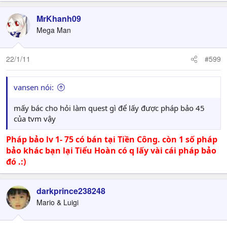
MrKhanh09
Mega Man
22/1/11
#599
vansen nói:
mấy bác cho hỏi làm quest gì để lấy được pháp bảo 45
của tvm vậy
Pháp bảo lv 1- 75 có bán tại Tiền Công. còn 1 số pháp
bảo khác bạn lại Tiểu Hoàn có q lấy vài cái pháp bảo
đó .:)
darkprince238248
Mario & Luigi