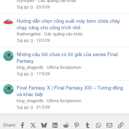
myhuyen
Các quảng cáo khác
23/3/26
Trả lời
0
Hướng dẫn chọn công suất máy bơm chữa cháy
chạy xăng cho công trình nhỏ
thaihungphat
Các quảng cáo khác
12/2/26
Trả lời
0
Những câu hỏi chưa có lời giải của series Final
Fantasy
king_dragontb
Ultima Scriptorium
17/3/26
Trả lời
0
Final Fantasy X | Final Fantasy XIII – Tương đồng
và khác biệt
king_dragontb
Ultima Scriptorium
21/3/26
Trả lời
0
Facebook
X
Bluesky
LinkedIn
Reddit
Pinterest
Tumblr
WhatsApp
Email
Li
Share: