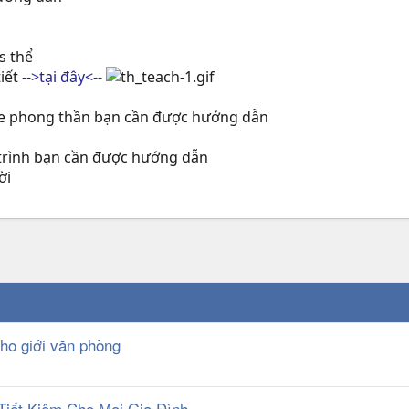
s thể
tiết
-->tại đây<--
ame phong thần bạn cần được hướng dẫn
ộ trình bạn cần được hướng dẫn
ời
cho giới văn phòng
Tiết Kiệm Cho Mọi Gia Đình