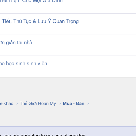
 Tiết, Thủ Tục & Lưu Ý Quan Trọng
n giản tại nhà
ho học sinh sinh viên
k
e khác
Thế Giới Hoàn Mỹ
Mua - Bán
e, you are agreeing to our use of cookies.