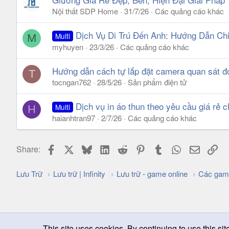
Nội thất SDP Home
31/7/26
Các quảng cáo khác
Dịch Vụ Di Trú Đến Anh: Hướng Dẫn Chi
Multi
M
myhuyen
23/3/26
Các quảng cáo khác
Hướng dẫn cách tự lắp đặt camera quan sát đơ
T
tocngan762
28/5/26
Sản phẩm điện tử
Dịch vụ in áo thun theo yêu cầu giá rẻ c
Multi
H
haianhtran97
2/7/26
Các quảng cáo khác
Facebook
X
Bluesky
LinkedIn
Reddit
Pinterest
Tumblr
WhatsApp
Email
Lin
Share:
Lưu Trữ
Lưu trữ | Infinity
Lưu trữ - game online
Các gam
This site uses cookies. By continuing to use this sit