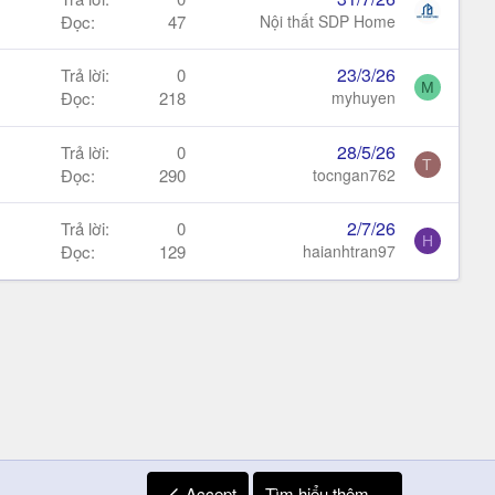
Đọc
47
Nội thất SDP Home
23/3/26
Trả lời
0
M
Đọc
218
myhuyen
28/5/26
Trả lời
0
T
Đọc
290
tocngan762
2/7/26
Trả lời
0
H
Đọc
129
haianhtran97
Accept
Tìm hiểu thêm.…