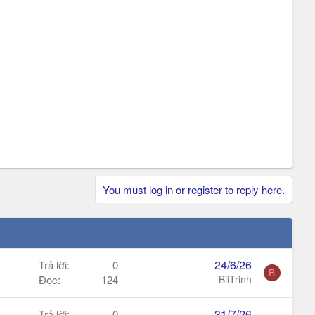
You must log in or register to reply here.
24/6/26
Trả lời
0
B
Đọc
124
BiiTrinh
31/7/26
Trả lời
0