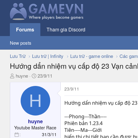
Forums
Tham gia Discord
New posts
Lưu Trữ
Lưu trữ | Infinity
Lưu trữ - game online
Các gam
Hướng dẩn nhiệm vụ cấp độ 23 Vạn cảnh 
T
N
huyne
23/9/11
h
g
r
à
23/9/11
H
e
y
a
g
Hướng dẩn nhiệm vụ cấp độ 23 
d
ử
s
i
---Phong---Thần----
t
huyne
Phiên bản 1.23.4
a
Youtube Master Race
Tiên----Ma---Giới
r
31/3/11
hiển thị chi tiết bạn cần được 