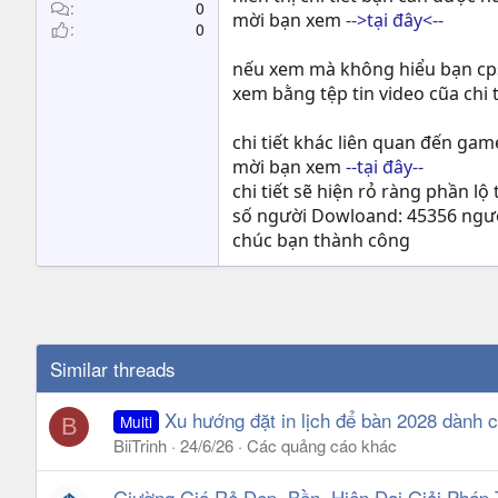
t
0
mời bạn xem
-->tại đây<--
0
e
r
nếu xem mà không hiểu bạn cp
xem bằng tệp tin video cũa chi 
chi tiết khác liên quan đến g
mời bạn xem
--tại đây--
chi tiết sẽ hiện rỏ ràng phần l
số người Dowloand: 45356 ngư
chúc bạn thành công
Similar threads
Xu hướng đặt in lịch để bàn 2028 dành 
Multi
B
BiiTrinh
24/6/26
Các quảng cáo khác
Giường Giá Rẻ Đẹp, Bền, Hiện Đại Giải Pháp 