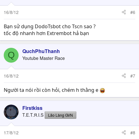
16/8/12
#6
Bạn sử dụng DodoTsbot cho Tscn sao ?
tốc độ nhanh hơn Extrembot hả bạn
QuchPhuThanh
Q
Youtube Master Race
16/8/12
#7
Người ta nói rồi còn hỏi, chém h thằng e
Firstkiss
T.E.T.Я.I.S
Lão Làng GVN
17/8/12
#8