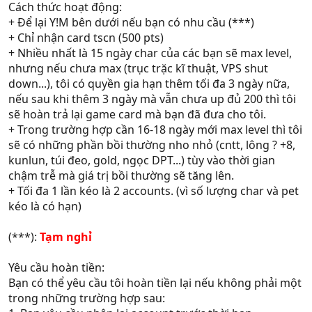
Cách thức hoạt động:
+ Để lại Y!M bên dưới nếu bạn có nhu cầu (***)
+ Chỉ nhận card tscn (500 pts)
+ Nhiều nhất là 15 ngày char của các bạn sẽ max level,
nhưng nếu chưa max (trục trặc kĩ thuật, VPS shut
down...), tôi có quyền gia hạn thêm tối đa 3 ngày nữa,
nếu sau khi thêm 3 ngày mà vẫn chưa up đủ 200 thì tôi
sẽ hoàn trả lại game card mà bạn đã đưa cho tôi.
+ Trong trường hợp cần 16-18 ngày mới max level thì tôi
sẽ có những phần bồi thường nho nhỏ (cntt, lông ? +8,
kunlun, túi đeo, gold, ngọc DPT...) tùy vào thời gian
chậm trễ mà giá trị bồi thường sẽ tăng lên.
+ Tối đa 1 lần kéo là 2 accounts. (vì số lượng char và pet
kéo là có hạn)
(***):
Tạm nghỉ
Yêu cầu hoàn tiền:
Bạn có thể yêu cầu tôi hoàn tiền lại nếu không phải một
trong những trường hợp sau: