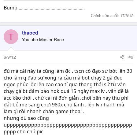
Bump.......................................................
Chỉnh sửa cuối:
17/8/12
thaocd
T
Youtube Master Race
6/9/12
#9
đù má cái này ta cũng làm đc . tscn có đạo sư bót lên 30
cho làm q đạo sư xong ra cầu mà bot chạy 2 gà đeo
ngọc phúc lộc lên cao cao tí qua thang thái sử từ vẫn
chạy gà bt đảm bảo hok quá 15 ngày max lv . vấn đề là
acc kéo thôi . chứ cái nì đơn giản .chơi bên này thu phí
đắt bỏ mẹ sang chơi 980x cho lành . lên lv nhanh mà
làm gì rồi nhanh chán game thoai .
nhưng dù sao cũng
uppppppppppppppppppppppppppppppppppppppppp
pppp cho chủ pic