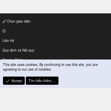
Chọn giao diện
Liên hệ
Quy định và Nội quy
Privacy Policy
This site uses cookies. By continuing to use this site, you are
agreeing to our use of cookies.
Trợ giúp
R
Accept
Tìm hiểu thêm.…
S
S