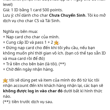
level)
Giá: 1 ID bằng 1 card 500 points.
Lưu ý: chỉ dành cho char
Chưa Chuyển Sinh
. Tôi ko mở
dịch vụ cho char CS và Tái Sinh.
Nghĩa vụ bên mua:
+ Nạp card cho char của mình.
+ Cung cấp ID và pass 1 + 2
.
+ Đừng nạp card cho đến khi tôi yêu cầu, nếu bạn
không muốn phí thời gian vô ích. (bạn có thể tạo sẵn ID
và mua card rồi để đó)
+ Trả tiền cho bên bán (là tôi). (**)
+ Chờ đến ngày nhận hàng.
: tôi sẽ dùng pet và item của mình do đó từ lúc tôi
nhận account đến khi khách hàng nhận lại, các bạn sẽ
không được log in vào char đó
dười bất kì hình thức
nào.
(**): tiền trước dịch vụ sau.