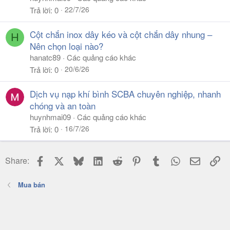
22/7/26
Trả lời
0
Cột chắn inox dây kéo và cột chắn dây nhung –
H
Nên chọn loại nào?
hanatc89
Các quảng cáo khác
20/6/26
Trả lời
0
Dịch vụ nạp khí bình SCBA chuyên nghiệp, nhanh
chóng và an toàn
huynhmai09
Các quảng cáo khác
16/7/26
Trả lời
0
Facebook
X
Bluesky
LinkedIn
Reddit
Pinterest
Tumblr
WhatsApp
Email
Li
Share:
Mua bán