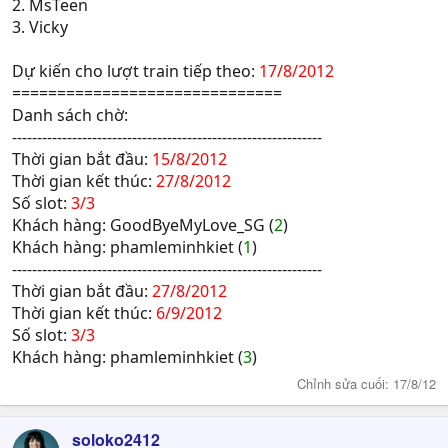
2. MsTeen
3. Vicky
Dự kiến cho lượt train tiếp theo:
17/8/2012
==============================
Danh sách chờ:
--------------------------------------------------------------
Thời gian bắt đầu:
15/8/2012
Thời gian kết thúc:
27/8/2012
Số slot:
3/3
Khách hàng: GoodByeMyLove_SG (
2
)
Khách hàng: phamleminhkiet (
1
)
--------------------------------------------------------------
Thời gian bắt đầu:
27/8/2012
Thời gian kết thúc:
6/9/2012
Số slot:
3/3
Khách hàng: phamleminhkiet (
3
)
Chỉnh sửa cuối:
17/8/12
soloko2412