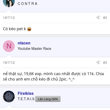
C O N T R A
19/7/12
#2
Có kéo pet k
nfacen
N
Youtube Master Race
19/7/12
#3
nể thật sự, 19,6K exp. mình cao nhất được có 11k. Chia
sẻ cho anh em chỗ kéo đi chủ 2pic. ^_^
Firstkiss
T.E.T.Я.I.S
Lão Làng GVN