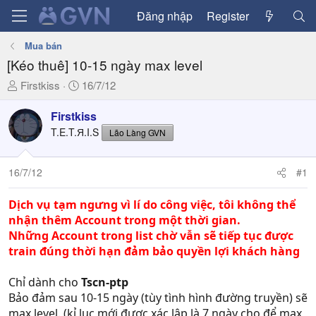
Đăng nhập
Register
Mua bán
[Kéo thuê] 10-15 ngày max level
T
N
Firstkiss
16/7/12
h
g
r
à
Firstkiss
e
y
T.E.T.Я.I.S
Lão Làng GVN
a
g
d
ử
16/7/12
#1
s
i
t
a
Dịch vụ tạm ngưng vì lí do công việc, tôi không thể
r
nhận thêm Account trong một thời gian.
t
Những Account trong list chờ vẫn sẽ tiếp tục được
e
train đúng thời hạn đảm bảo quyền lợi khách hàng
r
Chỉ dành cho
Tscn-ptp
Bảo đảm sau 10-15 ngày (tùy tình hình đường truyền) sẽ
max level. (kỉ lục mới được xác lập là 7 ngày cho để max