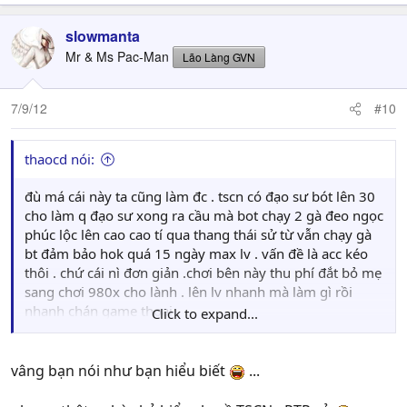
slowmanta
Mr & Ms Pac-Man
Lão Làng GVN
7/9/12
#10
thaocd nói:
đù má cái này ta cũng làm đc . tscn có đạo sư bót lên 30
cho làm q đạo sư xong ra cầu mà bot chạy 2 gà đeo ngọc
phúc lộc lên cao cao tí qua thang thái sử từ vẫn chạy gà
bt đảm bảo hok quá 15 ngày max lv . vấn đề là acc kéo
thôi . chứ cái nì đơn giản .chơi bên này thu phí đắt bỏ mẹ
sang chơi 980x cho lành . lên lv nhanh mà làm gì rồi
nhanh chán game thoai .
Click to expand...
nhưng dù sao cũng
uppppppppppppppppppppppppppppppppppppppppppp
pp cho chủ pic
vâng bạn nói như bạn hiểu biết
...