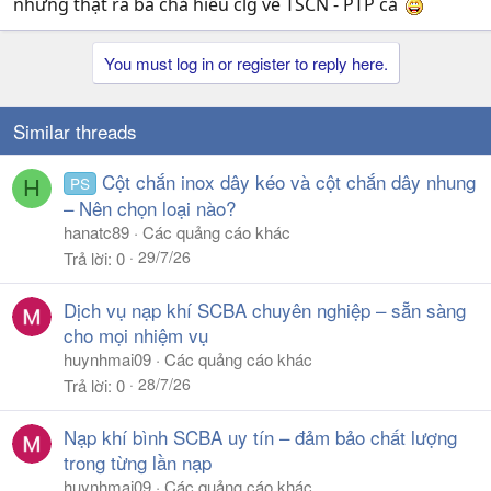
nhưng thật ra bà chả hiểu clg về TSCN - PTP cả
You must log in or register to reply here.
Similar threads
Cột chắn inox dây kéo và cột chắn dây nhung
PS
H
– Nên chọn loại nào?
hanatc89
Các quảng cáo khác
29/7/26
Trả lời
0
Dịch vụ nạp khí SCBA chuyên nghiệp – sẵn sàng
cho mọi nhiệm vụ
huynhmai09
Các quảng cáo khác
28/7/26
Trả lời
0
Nạp khí bình SCBA uy tín – đảm bảo chất lượng
trong từng lần nạp
huynhmai09
Các quảng cáo khác