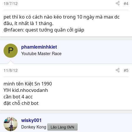
19/7/12
#4
pet thì ko có cách nào kéo trong 10 ngày mà max dc
đâu, ít nhất là 1 tháng.
@nfacen: quest tướng quân cởi giáp
phamleminhkiet
P
Youtube Master Race
11/8/12
#5
minh tên Kiệt Sn 1990
Y!H kid.nhocvodanh
cần bot 4 acc
đặt chỗ chờ bot
wisky001
Donkey Kong
Lão Làng GVN