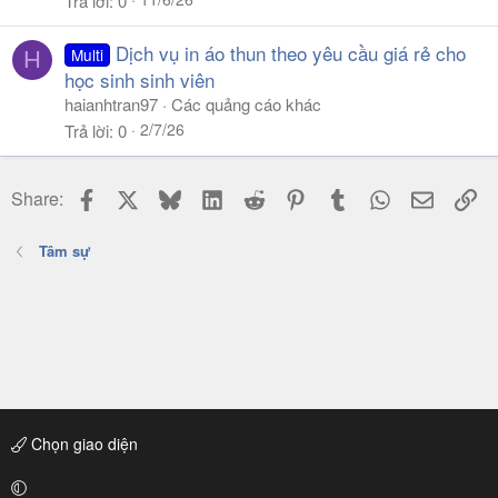
Trả lời
0
Dịch vụ in áo thun theo yêu cầu giá rẻ cho
Multi
H
học sinh sinh viên
haianhtran97
Các quảng cáo khác
2/7/26
Trả lời
0
Facebook
X
Bluesky
LinkedIn
Reddit
Pinterest
Tumblr
WhatsApp
Email
Li
Share:
Tâm sự
Chọn giao diện