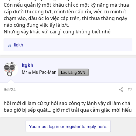
Còn nếu quản lý một khâu chỉ có một kỹ năng mà thua
cấp dưới thì cũng b/t, mình lên cấp rồi, việc cũ mình ít
chạm vào, đầu óc lo việc cấp trên, thì thua thằng ngày
nào cũng đụng việc ấy là b/t.
Nhưng vậy khác với cái gì cũng không biết nhé
ltgkh
R
e
a
c
ltgkh
t
Mr & Ms Pac-Man
Lão Làng GVN
i
o
n
9/5/24
#7
s
:
hồi mới đi làm cứ tự hỏi sao công ty lành vậy đi làm chả
bao giờ bị sếp quát... giờ mới trải qua cảm giác mới hiểu
You must log in or register to reply here.