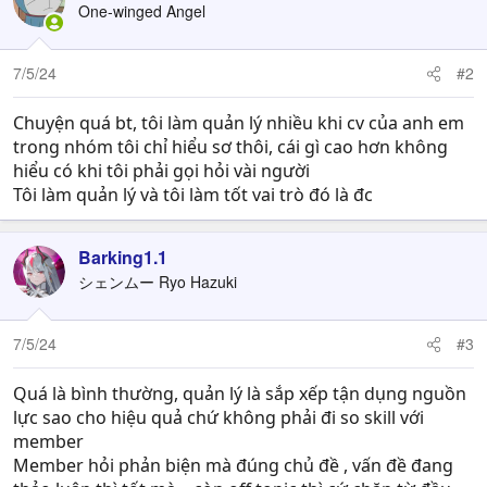
One-winged Angel
7/5/24
#2
Chuyện quá bt, tôi làm quản lý nhiều khi cv của anh em
trong nhóm tôi chỉ hiểu sơ thôi, cái gì cao hơn không
hiểu có khi tôi phải gọi hỏi vài người
Tôi làm quản lý và tôi làm tốt vai trò đó là đc
Barking1.1
シェンムー Ryo Hazuki
7/5/24
#3
Quá là bình thường, quản lý là sắp xếp tận dụng nguồn
lực sao cho hiệu quả chứ không phải đi so skill với
member
Member hỏi phản biện mà đúng chủ đề , vấn đề đang