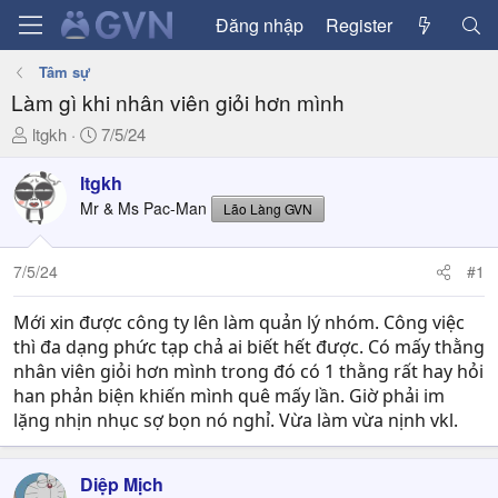
Đăng nhập
Register
Tâm sự
Làm gì khi nhân viên giỏi hơn mình
T
N
ltgkh
7/5/24
h
g
r
à
ltgkh
e
y
Mr & Ms Pac-Man
Lão Làng GVN
a
g
d
ử
7/5/24
#1
s
i
t
a
Mới xin được công ty lên làm quản lý nhóm. Công việc
r
thì đa dạng phức tạp chả ai biết hết được. Có mấy thằng
t
nhân viên giỏi hơn mình trong đó có 1 thằng rất hay hỏi
e
han phản biện khiến mình quê mấy lần. Giờ phải im
r
lặng nhịn nhục sợ bọn nó nghỉ. Vừa làm vừa nịnh vkl.
Diệp Mịch