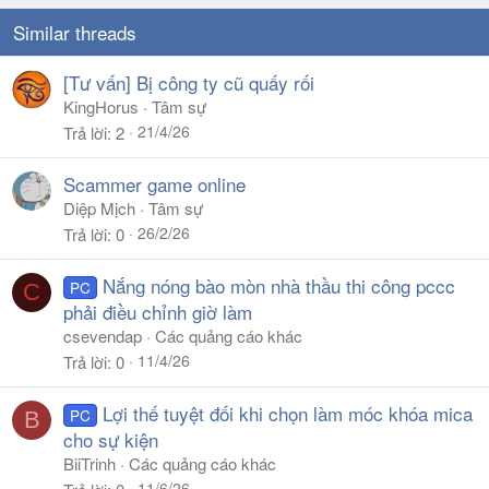
Similar threads
[Tư vấn] Bị công ty cũ quấy rối
KingHorus
Tâm sự
21/4/26
Trả lời
2
Scammer game online
Diệp Mịch
Tâm sự
26/2/26
Trả lời
0
Nắng nóng bào mòn nhà thầu thi công pccc
PC
C
phải điều chỉnh giờ làm
csevendap
Các quảng cáo khác
11/4/26
Trả lời
0
Lợi thế tuyệt đối khi chọn làm móc khóa mica
PC
B
cho sự kiện
BiiTrinh
Các quảng cáo khác
11/6/26