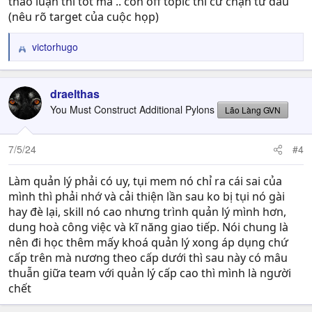
thảo luận thì tốt mà .. còn off topic thì cứ chặn từ đầu
(nêu rõ target của cuộc họp)
victorhugo
R
e
a
c
draelthas
t
You Must Construct Additional Pylons
Lão Làng GVN
i
o
n
7/5/24
#4
s
:
Làm quản lý phải có uy, tụi mem nó chỉ ra cái sai của
mình thì phải nhớ và cải thiện lần sau ko bị tụi nó gài
hay đè lại, skill nó cao nhưng trình quản lý mình hơn,
dung hoà công việc và kĩ năng giao tiếp. Nói chung là
nên đi học thêm mấy khoá quản lý xong áp dụng chứ
cấp trên mà nương theo cấp dưới thì sau này có mâu
thuẫn giữa team với quản lý cấp cao thì mình là người
chết