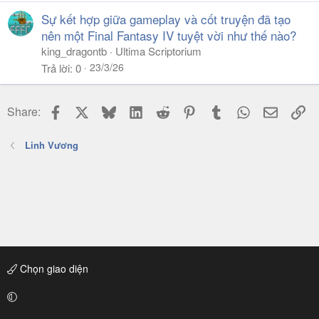
Sự kết hợp giữa gameplay và cốt truyện đã tạo
nên một Final Fantasy IV tuyệt vời như thế nào?
king_dragontb
Ultima Scriptorium
23/3/26
Trả lời
0
Facebook
X
Bluesky
LinkedIn
Reddit
Pinterest
Tumblr
WhatsApp
Email
Li
Share:
Linh Vương
Chọn giao diện