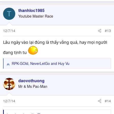
e
a
c
thanhloc1985
T
t
Youtube Master Race
i
o
n
12/7/14
#13
s
:
Lâu ngày vào lại đúng là thấy vắng quá, hay mọi người
đang tịnh tu
RPK-GOld
,
NeverLetGo
and
Huy Vu
R
e
a
c
daovothuong
t
Mr & Ms Pac-Man
i
o
n
12/7/14
#14
s
: