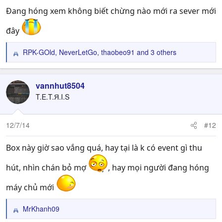
Đang hóng xem không biết chừng nào mới ra sever mới
đây
RPK-GOld
,
NeverLetGo
,
thaobeo91
and 3 others
R
e
a
c
vannhut8504
t
T.E.T.Я.I.S
i
o
n
12/7/14
#12
s
:
Box này giờ sao vắng quá, hay tại là k có event gì thu
hút, nhìn chán bỏ mợ
, hay mọi người đang hóng
máy chủ mới
MrKhanh09
R