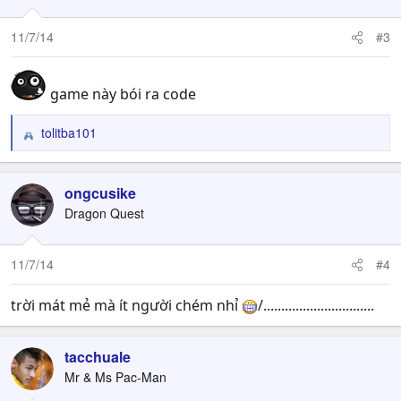
11/7/14
#3
game này bói ra code
tolitba101
R
e
a
c
ongcusike
t
Dragon Quest
i
o
n
11/7/14
#4
s
:
trời mát mẻ mà ít người chém nhỉ
/...............................
tacchuale
Mr & Ms Pac-Man