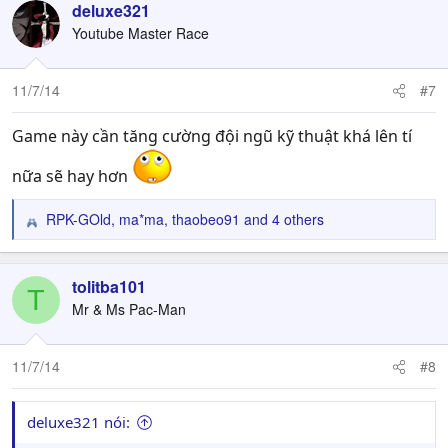
c
deluxe321
t
Youtube Master Race
i
o
n
11/7/14
#7
s
:
Game này cần tăng cường đội ngũ kỹ thuật khá lên tí
nữa sẽ hay hơn
RPK-GOld
,
ma*ma
,
thaobeo91
and 4 others
R
e
a
c
tolitba101
T
t
Mr & Ms Pac-Man
i
o
n
11/7/14
#8
s
:
deluxe321 nói: