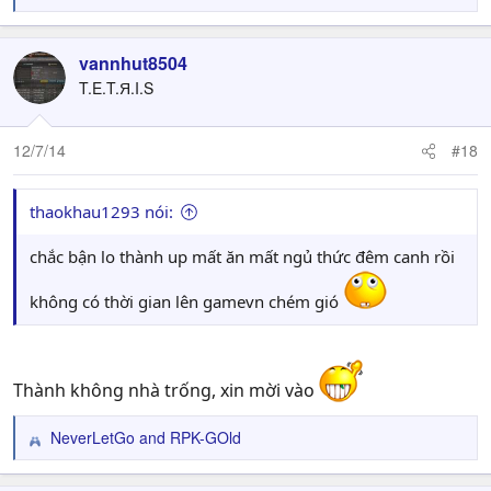
e
a
c
vannhut8504
t
T.E.T.Я.I.S
i
o
n
12/7/14
#18
s
:
thaokhau1293 nói:
chắc bận lo thành up mất ăn mất ngủ thức đêm canh rồi
không có thời gian lên gamevn chém gió
Thành không nhà trống, xin mời vào
NeverLetGo
and
RPK-GOld
R
e
a