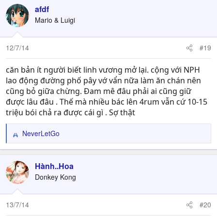
c
afdf
t
Mario & Luigi
i
o
n
12/7/14
#19
s
:
căn bản ít người biết linh vương mở lại. cộng với NPH
lao động đường phố pây vớ vẩn nữa làm ăn chán nên
cũng bỏ giữa chừng. Đam mê đâu phải ai cũng giữ
được lâu đâu . Thế mà nhiều bác lên 4rum vẫn cứ 10-15
triệu bói chả ra được cái gì . Sợ thật
NeverLetGo
R
e
a
c
Hành..Hoa
t
Donkey Kong
i
o
n
13/7/14
#20
s