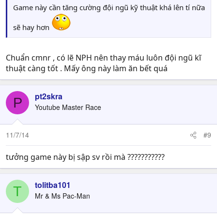
Game này cần tăng cường đội ngũ kỹ thuật khá lên tí nữa
sẽ hay hơn
Chuẩn cmnr , có lẽ NPH nên thay máu luôn đội ngũ kĩ
thuật càng tốt . Mấy ông này làm ăn bết quá
pt2skra
P
Youtube Master Race
11/7/14
#9
tưởng game này bị sập sv rồi mà ???????????
tolitba101
T
Mr & Ms Pac-Man