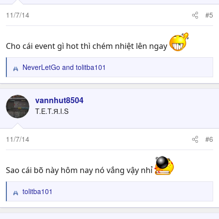
11/7/14
#5
Cho cái event gì hot thì chém nhiệt lên ngay
NeverLetGo
and
tolitba101
R
e
a
c
vannhut8504
t
T.E.T.Я.I.S
i
o
n
11/7/14
#6
s
:
Sao cái bõ này hôm nay nó vắng vậy nhỉ
tolitba101
R
e
a