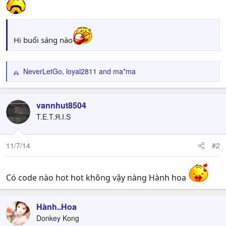
Hi buổi sáng nào
NeverLetGo
,
loyal2811
and
ma*ma
R
e
a
c
vannhut8504
t
T.E.T.Я.I.S
i
o
n
11/7/14
#2
s
:
Có code nào hot hot không vậy nàng Hành hoa
Hành..Hoa
Donkey Kong