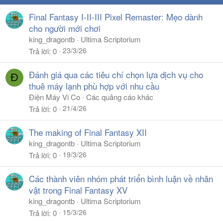
Final Fantasy I-II-III Pixel Remaster: Mẹo dành
cho người mới chơi
king_dragontb
Ultima Scriptorium
23/3/26
Trả lời
0
Đánh giá qua các tiêu chí chọn lựa dịch vụ cho
Đ
thuê máy lạnh phù hợp với nhu cầu
Điện Máy Vi Co
Các quảng cáo khác
21/4/26
Trả lời
0
The making of Final Fantasy XII
king_dragontb
Ultima Scriptorium
19/3/26
Trả lời
0
Các thành viên nhóm phát triển bình luận về nhân
vật trong Final Fantasy XV
king_dragontb
Ultima Scriptorium
15/3/26
Trả lời
0