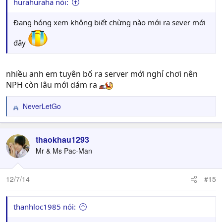
hurahuraha nói:
Đang hóng xem không biết chừng nào mới ra sever mới
đây
nhiều anh em tuyên bố ra server mới nghỉ chơi nên
NPH còn lâu mới dám ra
NeverLetGo
R
e
a
c
thaokhau1293
t
Mr & Ms Pac-Man
i
o
n
12/7/14
#15
s
:
thanhloc1985 nói: