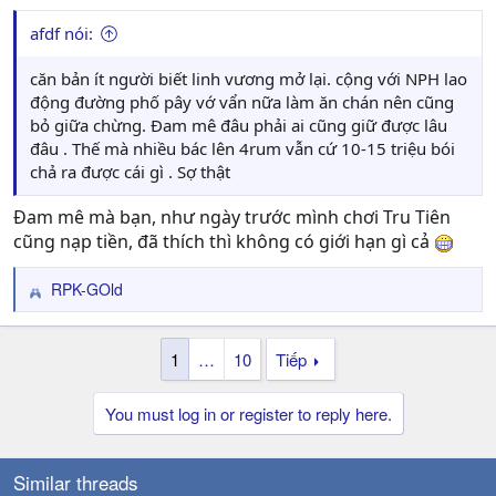
:
afdf nói:
căn bản ít người biết linh vương mở lại. cộng với NPH lao
động đường phố pây vớ vẩn nữa làm ăn chán nên cũng
bỏ giữa chừng. Đam mê đâu phải ai cũng giữ được lâu
đâu . Thế mà nhiều bác lên 4rum vẫn cứ 10-15 triệu bói
chả ra được cái gì . Sợ thật
Đam mê mà bạn, như ngày trước mình chơi Tru Tiên
cũng nạp tiền, đã thích thì không có giới hạn gì cả
RPK-GOld
R
e
a
1
…
10
Tiếp
c
t
i
You must log in or register to reply here.
o
n
s
Similar threads
: