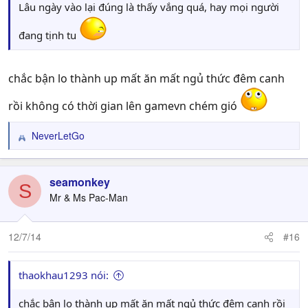
Lâu ngày vào lại đúng là thấy vắng quá, hay mọi người
đang tịnh tu
chắc bận lo thành up mất ăn mất ngủ thức đêm canh
rồi không có thời gian lên gamevn chém gió
NeverLetGo
R
e
a
c
seamonkey
S
t
Mr & Ms Pac-Man
i
o
n
12/7/14
#16
s
:
thaokhau1293 nói:
chắc bận lo thành up mất ăn mất ngủ thức đêm canh rồi