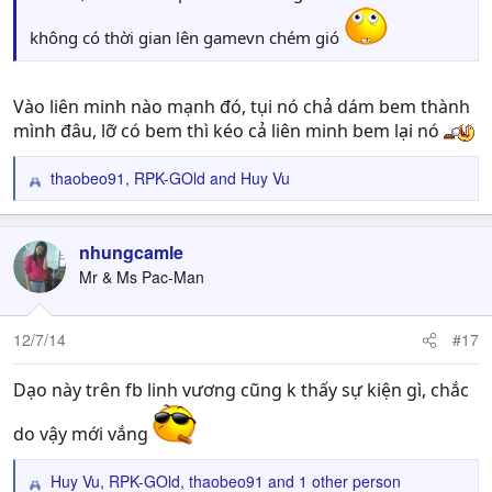
không có thời gian lên gamevn chém gió
Vào liên minh nào mạnh đó, tụi nó chả dám bem thành
mình đâu, lỡ có bem thì kéo cả liên minh bem lại nó
thaobeo91
,
RPK-GOld
and
Huy Vu
R
e
a
c
nhungcamle
t
Mr & Ms Pac-Man
i
o
n
12/7/14
#17
s
:
Dạo này trên fb linh vương cũng k thấy sự kiện gì, chắc
do vậy mới vắng
Huy Vu
,
RPK-GOld
,
thaobeo91
and 1 other person
R