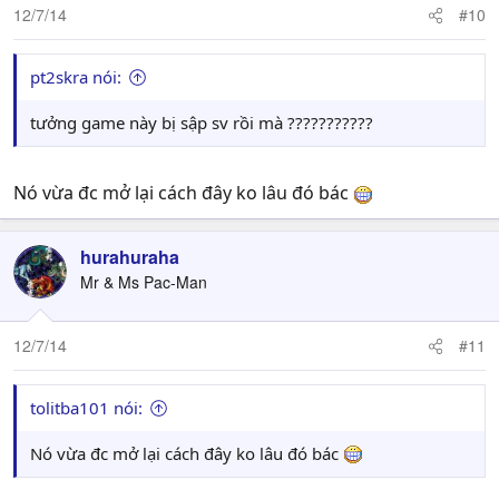
12/7/14
#10
pt2skra nói:
tưởng game này bị sập sv rồi mà ???????????
Nó vừa đc mở lại cách đây ko lâu đó bác
hurahuraha
Mr & Ms Pac-Man
12/7/14
#11
tolitba101 nói:
Nó vừa đc mở lại cách đây ko lâu đó bác