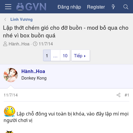
Đăng nhập
Register
Linh Vương
Lập thớt chém gió cho đỡ buồn - mod bỏ qua cho
nhé vì box buồn quá
T
N
Hành..Hoa
11/7/14
h
g
1
…
10
Tiếp
r
à
e
y
a
g
Hành..Hoa
d
ử
Donkey Kong
s
i
t
a
11/7/14
#1
r
t
e
Lập chỗ đông vui toàn bị khóa, vào đây lập mí mọi
r
người chơi vị