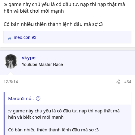
:v game này chủ yếu là có đầu tư, nạp thì nạp thật mà
hên và biết chơi mới mạnh
Có bán nhiều thiên thành lệnh đâu mà sợ :3
meo.con.93
R
e
a
c
skype
t
Youtube Master Race
i
o
n
12/6/14
#34
s
:
Maron5 nói:
:v game này chủ yếu là có đầu tư, nạp thì nạp thật mà
hên và biết chơi mới mạnh
Có bán nhiều thiên thành lệnh đâu mà sợ :3