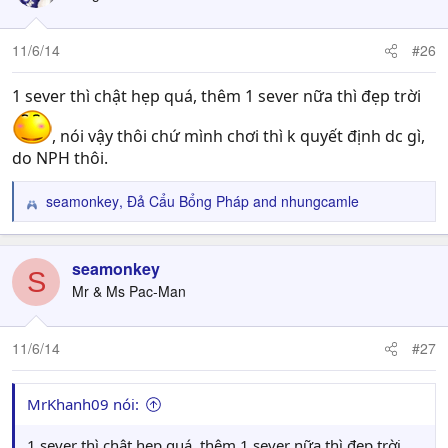
i
o
n
11/6/14
#26
s
:
1 sever thì chật hẹp quá, thêm 1 sever nữa thì đẹp trời
, nói vậy thôi chứ mình chơi thì k quyết định dc gì,
do NPH thôi.
seamonkey
,
Đả Cẩu Bổng Pháp
and
nhungcamle
R
e
a
c
seamonkey
S
t
Mr & Ms Pac-Man
i
o
n
11/6/14
#27
s
:
MrKhanh09 nói:
1 sever thì chật hẹp quá, thêm 1 sever nữa thì đẹp trời