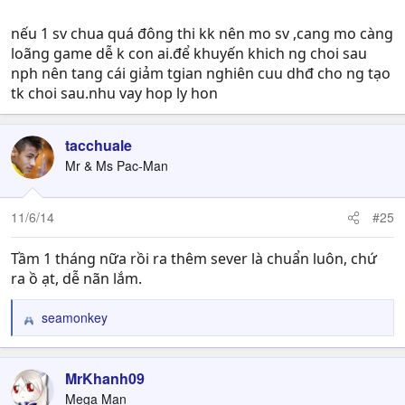
nếu 1 sv chua quá đông thi kk nên mo sv ,cang mo càng
loãng game dễ k con ai.để khuyến khich ng choi sau
nph nên tang cái giảm tgian nghiên cuu dhđ cho ng tạo
tk choi sau.nhu vay hop ly hon
tacchuale
Mr & Ms Pac-Man
11/6/14
#25
Tầm 1 tháng nữa rồi ra thêm sever là chuẩn luôn, chứ
ra ồ ạt, dễ nãn lắm.
seamonkey
R
e
a
c
MrKhanh09
t
Mega Man