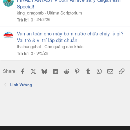
Special!
king_dragontb
Ultima Scriptorium
24/3/26
Trả lời
0
Van an toàn cho máy bơm nước chữa cháy là gì?
Vai trò & vị trí lắp đặt chuẩn
thaihungphat
Các quảng cáo khác
9/5/26
Trả lời
0
Facebook
X
Bluesky
LinkedIn
Reddit
Pinterest
Tumblr
WhatsApp
Email
Li
Share:
Linh Vương