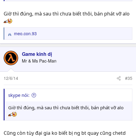
Giờ thì đúng, mà sau thì chưa biết thôi, bán phát vỡ alo
meo.con.93
R
e
a
c
Game kinh dị
t
Mr & Ms Pac-Man
i
o
n
12/6/14
#35
s
:
skype nói:
Giờ thì đúng, mà sau thì chưa biết thôi, bán phát vỡ alo
Cũng còn tùy đại gia ko biết bị ng bt quay cũng chetd