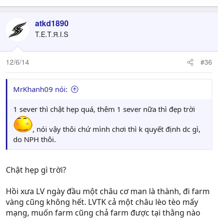
atkd1890
T.E.T.Я.I.S
12/6/14
#36
MrKhanh09 nói:
1 sever thì chật hẹp quá, thêm 1 sever nữa thì đẹp trời
, nói vậy thôi chứ mình chơi thì k quyết định dc gì,
do NPH thôi.
Chật hẹp gì trời?
Hồi xưa LV ngày đầu một châu cơ man là thành, đi farm
vàng cũng không hết. LVTK cả một châu lèo tèo mấy
mạng, muốn farm cũng chả farm được tại thằng nào