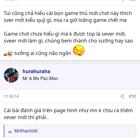
s
:
Tui cũng chả hiểu cái bọn game thủ mới chơi này thích
sver mới kiểu quỷ gì, mịa ra giờ loãng game chết mẹ
Game chơi chưa hiểu gì mà k được top là sever mới,
sveer mới làm gì, chúng bem thành cho sướng hay sao
tưởng ai cũng não ngắn
hurahuraha
Mr & Ms Pac-Man
11/6/14
#30
Cái bài đánh giá trên page hình như mn k chịu ra thêm
sever mới thì phải .
MrKhanh09
R
e