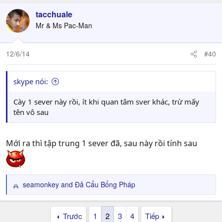
tacchuale
Mr & Ms Pac-Man
12/6/14
#40
skype nói:
Cày 1 sever này rồi, ít khi quan tâm sver khác, trừ mấy
tên vô sau
Mới ra thì tập trung 1 sever đã, sau này rồi tính sau
seamonkey
and
Đả Cẩu Bổng Pháp
R
e
a
Trước
1
2
3
4
Tiếp
c