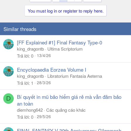
t
i
You must log in or register to reply here.
o
n
s
Similar threads
:
[FF Explained #1] Final Fantasy Type-0
king_dragontb
Ultima Scriptorium
13/4/26
Trả lời
0
Encyclopaedia Eorzea Volume I
king_dragontb
Libratorium Fantasia Aeterna
28/3/26
Trả lời
1
Bí quyết in mũ bảo hiểm giá rẻ mà vẫn đảm bảo
D
an toàn
diemhong642
Các quảng cáo khác
29/5/26
Trả lời
0
FINAL FANTASY V 30th Anniversary Gilgamesh