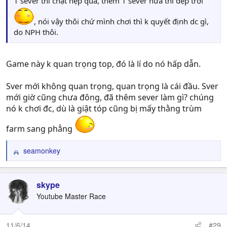
1 sever thì chật hẹp quá, thêm 1 sever nữa thì đẹp trời
, nói vậy thôi chứ mình chơi thì k quyết định dc gì,
do NPH thôi.
Game này k quan trọng top, đó là lí do nó hấp dẫn.
Sver mới không quan trọng, quan trọng là cái đầu. Sver
mới giờ cũng chưa đông, đã thêm sever làm gì? chúng
nó k chơi đc, dù là giật tóp cũng bị mấy thằng trùm
farm sang phẳng
seamonkey
R
e
a
c
skype
t
Youtube Master Race
i
o
n
11/6/14
#29