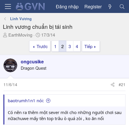
Đăng nhập
Register
Linh Vương
Linh vương chuẩn bị tái sinh
T
N
EarthMoving
17/3/14
h
g
Trước
1
2
3
4
Tiếp
r
à
e
y
a
g
ongcusike
d
ử
Dragon Quest
s
i
t
a
11/6/14
#21
r
t
baotrumh1n1 nói:
e
r
Có nên ra thêm một sever mới cho những người chơi sau
nữachuwe mấy tên top trâu ò quá zòi , ko ăn nổi