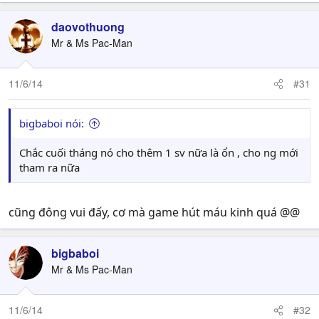
a
c
daovothuong
t
Mr & Ms Pac-Man
i
o
n
11/6/14
#31
s
:
bigbaboi nói:
Chắc cuối tháng nó cho thêm 1 sv nữa là ổn , cho ng mới
tham ra nữa
cũng đông vui đấy, cơ mà game hút máu kinh quá @@
bigbaboi
Mr & Ms Pac-Man
11/6/14
#32