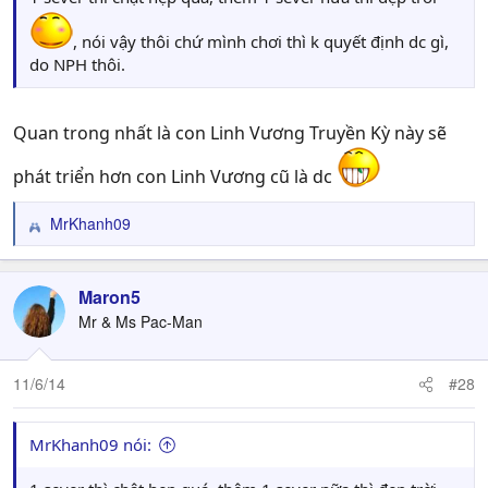
, nói vậy thôi chứ mình chơi thì k quyết định dc gì,
do NPH thôi.
Quan trong nhất là con Linh Vương Truyền Kỳ này sẽ
phát triển hơn con Linh Vương cũ là dc
MrKhanh09
R
e
a
c
Maron5
t
Mr & Ms Pac-Man
i
o
n
11/6/14
#28
s
:
MrKhanh09 nói: