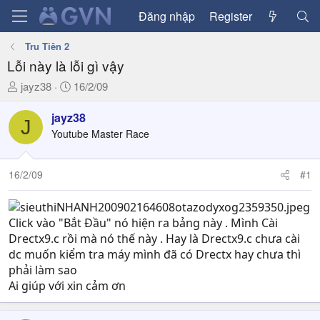
Đăng nhập
Register
Tru Tiên 2
Lỗi này là lỗi gì vậy
T
N
jayz38
16/2/09
h
g
r
à
jayz38
J
e
y
Youtube Master Race
a
g
d
ử
16/2/09
#1
s
i
t
a
r
Click vào "Bắt Đầu" nó hiện ra bảng này . Mình Cài
t
Drectx9.c rồi mà nó thế này . Hay là Drectx9.c chưa cài
e
dc muốn kiểm tra máy mình đã có Drectx hay chưa thì
r
phải làm sao
Ai giúp với xin cảm ơn