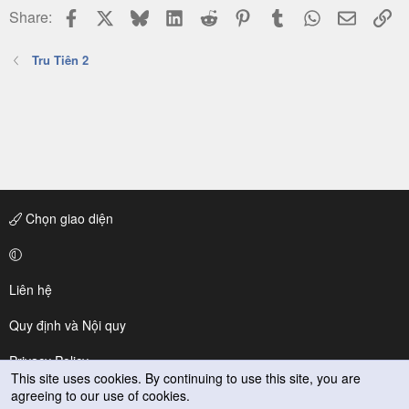
Facebook
X
Bluesky
LinkedIn
Reddit
Pinterest
Tumblr
WhatsApp
Email
Li
Share:
Tru Tiên 2
Chọn giao diện
Liên hệ
Quy định và Nội quy
Privacy Policy
This site uses cookies. By continuing to use this site, you are
agreeing to our use of cookies.
Trợ giúp