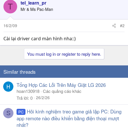
tel_learn_pr
T
Mr & Ms Pac-Man
16/2/09
#2
Cài lại driver card màn hình nha::)
You must log in or register to reply here.
Similar threads
Tổng Hợp Các Lỗi Trên Máy Giặt LG 2026
hoan130918
Các quảng cáo khác
26/2/26
Trả lời
0
Hỏi kinh nghiệm treo game giả lập PC: Dùng
PC
S
app remote nào điều khiển bằng điện thoại mượt
nhất?