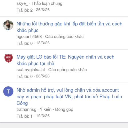
skye_
Thảo luận chung
26/6/26
Trả lời
2
Những lỗi thường gặp khi lắp đặt biến tần và cách
khắc phục
ngocanh4568
Các quảng cáo khác
18/3/26
Trả lời
0
Máy giặt LG báo lỗi TE: Nguyên nhân và cách
khắc phục tại nhà
suâmygiatsalat
Các quảng cáo khác
28/5/26
Trả lời
0
Nhờ admin hỗ trợ, vui lòng chặn và xóa account
này vi phạm pháp luật VN, phát tán về Pháp Luân
Công
trathanhsg
Ý kiến - Đóng góp
19/3/26
Trả lời
1