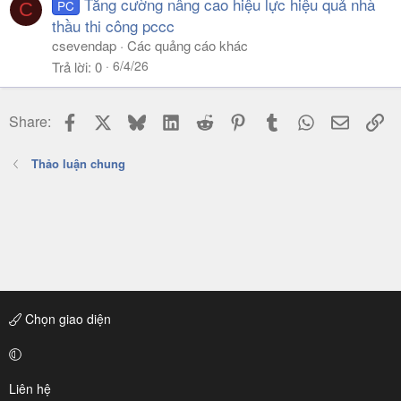
Tăng cường nâng cao hiệu lực hiệu quả nhà
PC
C
thầu thi công pccc
csevendap
Các quảng cáo khác
6/4/26
Trả lời
0
Facebook
X
Bluesky
LinkedIn
Reddit
Pinterest
Tumblr
WhatsApp
Email
Li
Share:
Thảo luận chung
Chọn giao diện
Liên hệ