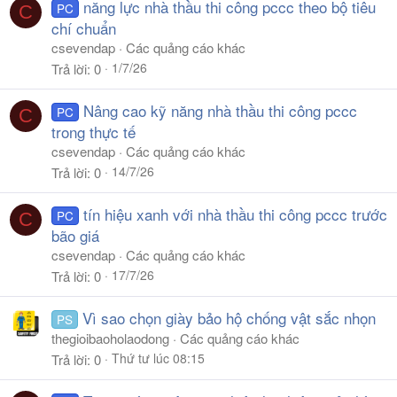
năng lực nhà thầu thi công pccc theo bộ tiêu
PC
C
chí chuẩn
csevendap
Các quảng cáo khác
1/7/26
Trả lời
0
Nâng cao kỹ năng nhà thầu thi công pccc
PC
C
trong thực tế
csevendap
Các quảng cáo khác
14/7/26
Trả lời
0
tín hiệu xanh với nhà thầu thi công pccc trước
PC
C
bão giá
csevendap
Các quảng cáo khác
17/7/26
Trả lời
0
Vì sao chọn giày bảo hộ chống vật sắc nhọn
PS
thegioibaoholaodong
Các quảng cáo khác
Thứ tư lúc 08:15
Trả lời
0