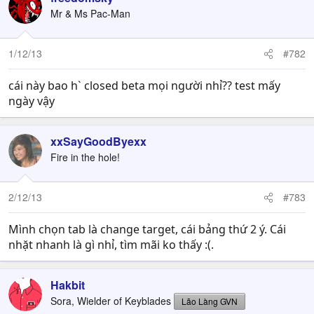
Mr & Ms Pac-Man
1/12/13
#782
cái này bao h` closed beta mọi người nhỉ?? test mấy
ngày vậy
xxSayGoodByexx
Fire in the hole!
2/12/13
#783
Mình chọn tab là change target, cái bảng thứ 2 ý. Cái
nhặt nhanh là gì nhỉ, tìm mãi ko thấy :(.
Hakbit
Sora, Wielder of Keyblades
Lão Làng GVN