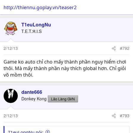
http://thiennu.goplay.vn/teaser2
T1euLongNu
T.E.T.Я.I.S
2/12/13
#792
Game ko auto chỉ cho mấy thành phần nguy hiểm chơi
thôi. Mà mấy thành phần này thích global hơn. Chỉ giỏi
võ mồm thôi.
dante666
Donkey Kong
Lão Làng GVN
2/12/13
#793
T1euLongNu nói: