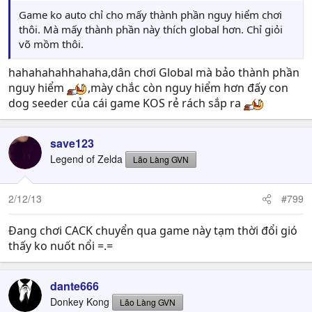
Game ko auto chỉ cho mấy thành phần nguy hiểm chơi
thôi. Mà mấy thành phần này thích global hơn. Chỉ giỏi
võ mồm thôi.
hahahahahhahaha,dân chơi Global mà bảo thành phần
nguy hiểm
,mày chắc còn nguy hiểm hơn đấy con
dog seeder của cái game KOS rẻ rách sắp ra
save123
Legend of Zelda
Lão Làng GVN
2/12/13
#799
Đang chơi CACK chuyển qua game này tạm thời đổi gió
thấy ko nuốt nổi =.=
dante666
Donkey Kong
Lão Làng GVN