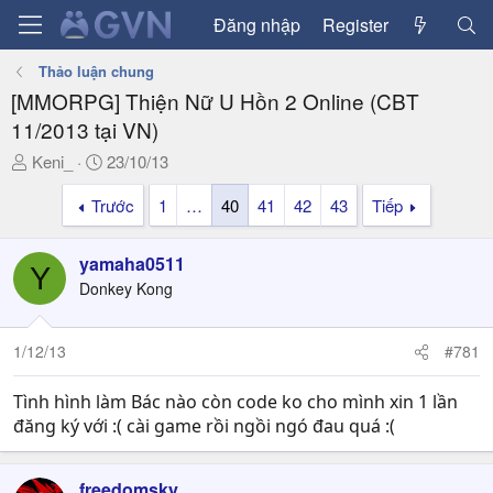
Đăng nhập
Register
Thảo luận chung
[MMORPG] Thiện Nữ U Hồn 2 Online (CBT
11/2013 tại VN)
T
N
Keni_
23/10/13
h
g
Trước
1
…
40
41
42
43
Tiếp
r
à
e
y
a
g
yamaha0511
Y
d
ử
Donkey Kong
s
i
t
a
1/12/13
#781
r
t
Tình hình làm Bác nào còn code ko cho mình xin 1 lần
e
đăng ký với :( cài game rồi ngồi ngó đau quá :(
r
freedomsky