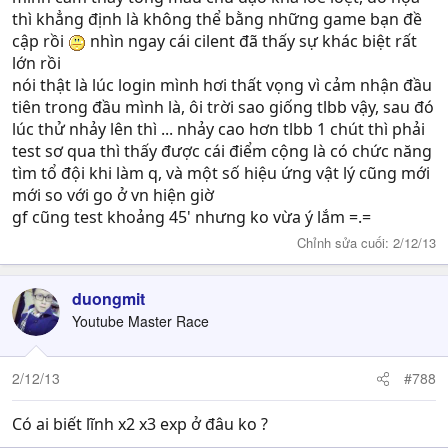
quá khó khăn như Cửu Âm. Dễ dàng đang ngang với võ
thì khẳng định là không thể bằng những game bạn đề
lâm 3D. Tuy nhiên, phải chơi thêm mới biết được. Võ lâm
cập rồi
nhìn ngay cái cilent đã thấy sự khác biệt rất
3D tới tầm 3x mình mới bị vướng.
lớn rồi
nói thật là lúc login mình hơi thất vọng vì cảm nhận đầu
tiên trong đầu mình là, ôi trời sao giống tlbb vậy, sau đó
lúc thử nhảy lên thì ... nhảy cao hơn tlbb 1 chút thì phải
test sơ qua thì thấy được cái điểm cộng là có chức năng
tìm tổ đội khi làm q, và một số hiệu ứng vật lý cũng mới
mới so với go ở vn hiện giờ
gf cũng test khoảng 45' nhưng ko vừa ý lắm =.=
Chỉnh sửa cuối:
2/12/13
duongmit
Youtube Master Race
2/12/13
#788
Có ai biết lĩnh x2 x3 exp ở đâu ko ?