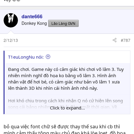
dante666
Donkey Kong
Lão Làng GVN
2/12/13
#787
T1euLongNu nói:
Đang chơi. Game này có cảm giác khi chơi võ lâm 3. Tuy
nhiên mình nghĩ đồ họa ko bằng võ lâm 3. Hình ảnh
nhân vật để hơi bé, có cảm giác như bản võ lâm 1 xưa
lên thành 3D khi nhìn cái hình ảnh nhỏ này.
Hơi khó chịu trong cách khi nhận Q nó cứ hiện lên song
song cái bảng nhiệm vụ. Phải đóng mất thời gian. Về
Click to expand...
thao tác nhiệm vụ thấy ko đã bằng võ lâm 3D hay Cửu
Âm.
bỏ qua việc font chữ sẽ được thay thế sau khi cb thì
Tạm thời em này chấm ở điểm tiếp cận người chơi không
mình cảm thấy tông màu chủ đạo khá lòe loẹt, đồ họa