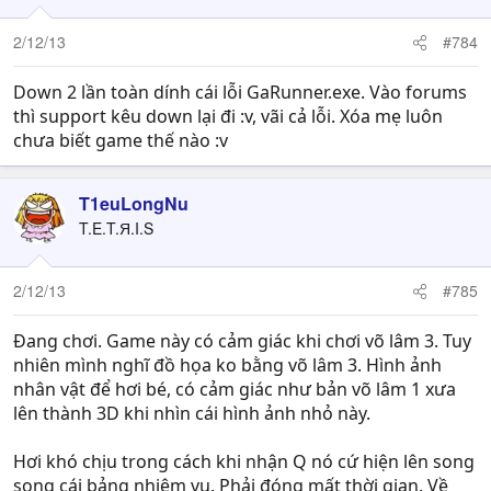
2/12/13
#784
Down 2 lần toàn dính cái lỗi GaRunner.exe. Vào forums
thì support kêu down lại đi :v, vãi cả lỗi. Xóa mẹ luôn
chưa biết game thế nào :v
T1euLongNu
T.E.T.Я.I.S
2/12/13
#785
Đang chơi. Game này có cảm giác khi chơi võ lâm 3. Tuy
nhiên mình nghĩ đồ họa ko bằng võ lâm 3. Hình ảnh
nhân vật để hơi bé, có cảm giác như bản võ lâm 1 xưa
lên thành 3D khi nhìn cái hình ảnh nhỏ này.
Hơi khó chịu trong cách khi nhận Q nó cứ hiện lên song
song cái bảng nhiệm vụ. Phải đóng mất thời gian. Về