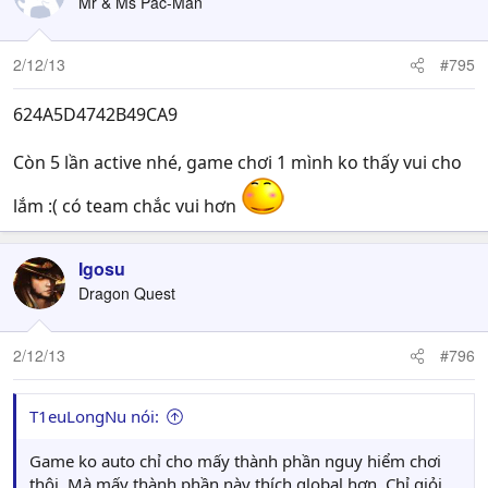
Mr & Ms Pac-Man
2/12/13
#795
624A5D4742B49CA9
Còn 5 lần active nhé, game chơi 1 mình ko thấy vui cho
lắm :( có team chắc vui hơn
Igosu
Dragon Quest
2/12/13
#796
T1euLongNu nói:
Game ko auto chỉ cho mấy thành phần nguy hiểm chơi
thôi. Mà mấy thành phần này thích global hơn. Chỉ giỏi