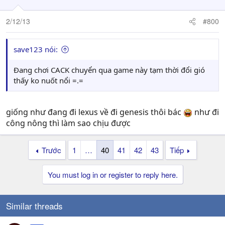
2/12/13
#800
save123 nói:
Đang chơi CACK chuyển qua game này tạm thời đổi gió
thấy ko nuốt nổi =.=
giống như đang đi lexus về đi genesis thôi bác
như đi
công nông thì làm sao chịu được
Trước
1
…
40
41
42
43
Tiếp
You must log in or register to reply here.
Similar threads