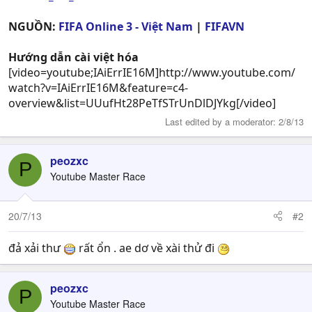
NGUỒN:
FIFA Online 3 - Việt Nam
|
FIFAVN
Hướng dẫn cài việt hóa
[video=youtube;IAiErrIE16M]http://www.youtube.com/
watch?v=IAiErrIE16M&feature=c4-
overview&list=UUufHt28PeTfSTrUnDlDJYkg[/video]
Last edited by a moderator:
2/8/13
peozxc
P
Youtube Master Race
20/7/13
#2
đả xải thư
rất ổn . ae dơ về xài thử đi
peozxc
P
Youtube Master Race