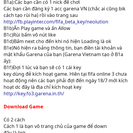
B1a):Các bạn cần có 1 nick để chơi
Các bạn cần đăng ký 1 acc garena VN (chắc ai cũng bik
cách tạo rùi ha) rồi vào trang sau
http://fb.playinter.com/fifa_beta_key/neolution
B1b)Ấn Play game và ấn Allow
B1c)Rùi bấm vô nút like
B1d)Bấm next cho đến khi nó hiện Loading là ok
B1e)Nó hiện ra bảng thông tin, bạn điền tài khoản và
mật khẩu Garena của bạn (Garena Vietnam tạo ở B1a
ấy):
B1f)Đợi 1 lúc và bạn sẽ có 1 cái key
key dùng đẻ kích hoạt game. Hiên tại fifa online 3 chưa
hoạt động nên các bạn phải đợi đến ngày 18/7 mới kích
hoạt dc đây là địa chỉ kích hoạt key
http://key.fo3.garena.in.th/
Download Game
Có 2 cách
Cách 1 là bạn vô trang chủ của game để down
đây là link