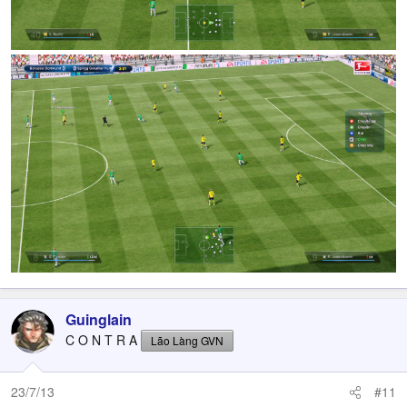
Guinglain
C O N T R A
Lão Làng GVN
23/7/13
#11