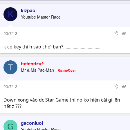
kizpac
K
Youtube Master Race
20/7/13
#5
k có key thì h sao chơi bạn?................................
tuitendzu1
T
Mr & Ms Pac-Man
GameOver
20/7/13
#6
Down xong vào dc Star Game thì nó ko hiện cái gì lên
hết z ???
gaconluoi
G
Youtube Master Race