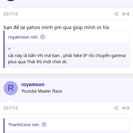
23/7/13
#18
bạn để lại yahoo mình pm qua giúp mình vs hix
royamoon nói:
^
cái này là bản VN mà bạn , phải fake IP rồi chuyển garena
plus qua Thái thì mới chơi dc
royamoon
R
Youtube Master Race
23/7/13
#19
ThanhConz nói: