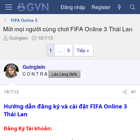
Đăng nhập
Register
FIFA Online 3
Mời mọi người cùng chơi FIFA Online 3 Thái Lan
T
N
Guinglain
18/7/13
h
g
1
…
9
Tiếp
r
à
e
y
a
g
Guinglain
d
ử
C O N T R A
Lão Làng GVN
s
i
t
a
18/7/13
#1
r
t
Hướng dẫn đăng ký và cài đặt FIFA Online 3
e
Thái Lan
r
Đăng Ký Tài khoản: