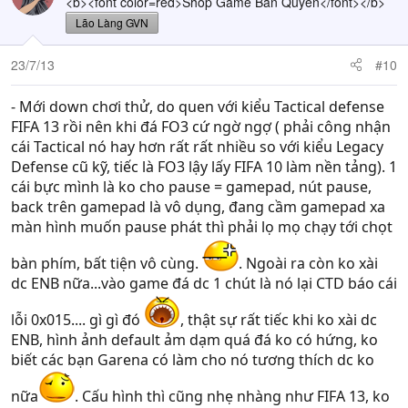
<b><font color=red>Shop Game Bản Quyền</font></b>
Lão Làng GVN
23/7/13
#10
- Mới down chơi thử, do quen với kiểu Tactical defense
FIFA 13 rồi nên khi đá FO3 cứ ngờ ngợ ( phải công nhận
cái Tactical nó hay hơn rất rất nhiều so với kiểu Legacy
Defense cũ kỹ, tiếc là FO3 lậy lấy FIFA 10 làm nền tảng). 1
cái bực mình là ko cho pause = gamepad, nút pause,
back trên gamepad là vô dụng, đang cầm gamepad xa
màn hình muốn pause phát thì phải lọ mọ chạy tới chọt
bàn phím, bất tiện vô cùng.
. Ngoài ra còn ko xài
dc ENB nữa...vào game đá dc 1 chút là nó lại CTD báo cái
lỗi 0x015.... gì gì đó
, thật sự rất tiếc khi ko xài dc
ENB, hình ảnh default ảm dạm quá đá ko có hứng, ko
biết các bạn Garena có làm cho nó tương thích dc ko
nữa
. Cấu hình thì cũng nhẹ nhàng như FIFA 13, ko