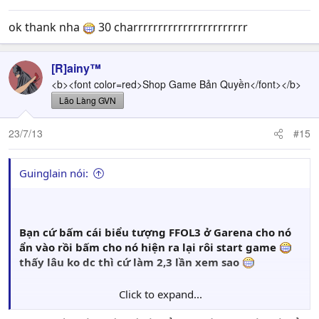
ok thank nha
30 charrrrrrrrrrrrrrrrrrrrrrr
[R]ainy™
<b><font color=red>Shop Game Bản Quyền</font></b>
Lão Làng GVN
23/7/13
#15
Guinglain nói:
Bạn cứ bấm cái biểu tượng FFOL3 ở Garena cho nó
ẩn vào rồi bấm cho nó hiện ra lại rôi start game
thấy lâu ko dc thì cứ làm 2,3 lần xem sao
Click to expand...