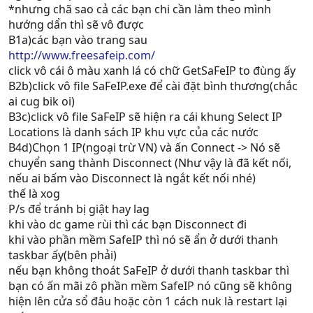
*nhưng chã sao cả các bạn chi cần làm theo mình
hướng dẩn thì sẽ vô được
B1a)các bạn vào trang sau
http://www.freesafeip.com/
click vô cái ô màu xanh lá có chữ GetSaFeIP to đùng ấy
B2b)click vô file SaFeIP.exe để cài đặt bình thương(chắc
ai cug bik oi)
B3c)click vô file SaFeIP sẽ hiện ra cái khung Select IP
Locations là danh sách IP khu vực của các nước
B4d)Chọn 1 IP(ngoại trừ VN) và ấn Connect -> Nó sẽ
chuyển sang thành Disconnect (Như vậy là đã kết nối,
nếu ai bấm vào Disconnect là ngắt kết nối nhé)
thế là xog
P/s để tránh bị giật hay lag
khi vào dc game rùi thì các bạn Disconnect đi
khi vào phần mềm SafeIP thì nó sẽ ẩn ở dưới thanh
taskbar ấy(bên phải)
nếu bạn không thoát SaFeIP ở dưới thanh taskbar thì
bạn có ấn mãi zô phần mềm SafeIP nó cũng sẽ không
hiện lên cửa sổ đâu hoặc còn 1 cách nuk là restart lại