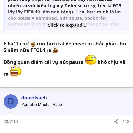
nhiều so với kiểu Legacy Defense cũ kỹ, tiếc là FO3
lậy lấy FIFA 10 làm nền tảng). 1 cái bực mình là ko
cho pause = gamepad, nút pause, back trên
gamepad là vô dụng, đang cầm gamepad xa màn
Click to expand...
hình muốn pause phát thì phải lọ mọ chạy tới chọt
bàn phím, bất tiện vô cùng.
. Ngoài ra còn ko xài dc
ENB nữa...vào game đá dc 1 chút là nó lại CTD báo
FiFa11 chứ
còn tactical defense thì chắc phải chờ
cái lỗi 0x015.... gì gì đó
, thật sự rất tiếc khi ko xài
5 năm nữa FFOL4 ra
dc ENB, hình ảnh default ảm dạm quá đá ko có
hứng, ko biết các bạn Garena có làm cho nó tương
Đồng quan điểm cái vụ nút pause
khó chịu vãi
thích dc ko nữa
. Cấu hình thì cũng nhẹ nhàng như
ra
FIFA 13, ko gặp vấn đề drop fps, khưng hình.
domotsach
D
Youtube Master Race
23/7/13
#12