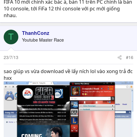
FiFa11 chứ
còn tactical defense thì chắc phải chờ
FIFA 10 mới chính xác bác à, bản 11 trên PC chính là bản
5 năm nữa FFOL4 ra
10 console, tới FiFa 12 thì console với pc mới giống
Đồng quan điểm cái vụ nút pause
khó chịu vãi ra
nhau.
ThanhConz
T
Youtube Master Race
23/7/13
#16
sao giúp vs vừa download về lấy ních lol vào xong trả đc
hxx