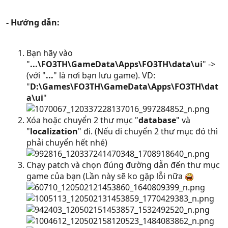
- Hướng dẫn:
Bạn hãy vào
"
...\FO3TH\GameData\Apps\FO3TH\data\ui
" ->
(với "
...
" là nơi bạn lưu game). VD:
"
D:\Games\FO3TH\GameData\Apps\FO3TH\dat
a\ui
"
Xóa hoặc chuyển 2 thư mục "
database
" và
"
localization
" đi. (Nếu di chuyển 2 thư mục đó thì
phải chuyển hết nhé)
Chạy patch và chọn đúng đường dẫn đến thư mục
game của bạn (Lần này sẽ ko gặp lỗi nữa