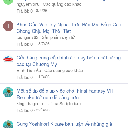
nguyenvphu
Các quảng cáo khác
8/4/26
Trả lời
0
Khóa Cửa Vân Tay Ngoài Trời: Bảo Mật Đỉnh Cao
T
Chống Chịu Mọi Thời Tiết
tocngan762
Sản phẩm điện tử
18/7/26
Trả lời
0
Cửa hàng cung cấp bình áp máy bơm chất lượng
cao tại Chương Mỹ
Bình Tích Áp
Các quảng cáo khác
11/3/26
Trả lời
0
Một số tip để giúp việc chơi Final Fantasy VII
Remake trở nên dễ dàng hơn
king_dragontb
Ultima Scriptorium
22/3/26
Trả lời
0
Cùng Yoshinori Kitase bàn luận về những giả