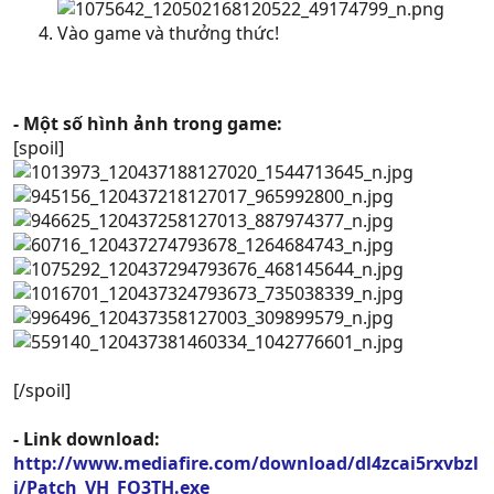
Vào game và thưởng thức!
- Một số hình ảnh trong game:
[spoil]
[/spoil]
- Link download:
http://www.mediafire.com/download/dl4zcai5rxvbzl
i/Patch_VH_FO3TH.exe