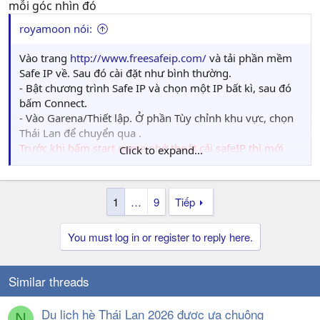
mỗi góc nhìn đó
royamoon nói:
Vào trang
http://www.freesafeip.com/
và tải phần mềm
Safe IP về. Sau đó cài đặt như bình thường.
- Bật chương trình Safe IP và chọn một IP bất kì, sau đó
bấm Connect.
- Vào Garena/Thiết lập. Ở phần Tùy chỉnh khu vực, chọn
Thái Lan để chuyển qua .
Trước khi bấm start game nhớ thoát cái safeIP thì mới
Click to expand...
vào dc
1
…
9
Tiếp
You must log in or register to reply here.
Similar threads
Du lịch hè Thái Lan 2026 được ưa chuộng
N