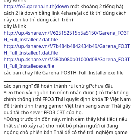
http://fo3.garena.in.th(down
mất khoảng 2 tiếng hà)
cách 2 là down bằng link 4share(ai có tk thì dùng cách
này con ko thì dùng cách trên)
đây là link
http://up.4share.vn/f/625152515b5a5150/Garena_FO3T
H_Full_Installer.2.dat.file
http://up.4share.vn/f/7b484b4842434b49/Garena_FO3T
H_Full_Installer.1.dat.file
http://up.4share.vn/f/380b080b01000d08/Garena_FO3T
H_Full_Installer.exe.file
các bạn chạy file Garena_FO3TH_Full_Installer.exe.file
________________________________
các bạn nghĩ đã hoàn thành rùi chứ gì?chưa đâu
*Do theo vài nguồn tin mình nhận được ( có thể không
chính thống ) thì FFO3 Thái quyết định khóa IP Việt Nam
để tránh tình trạng gamer Việt tràn sang sever Thái gây
quá tải cho sever FFO3 CBT của họ.
*Đứng trước tin đồn này, mình cảm thấy khá tiếc ( nếu
thật sự nó xảy ra ) cho một bộ phận người ui đang
ngóng chờ phiên bản Thái để có thể trải nghiệm game