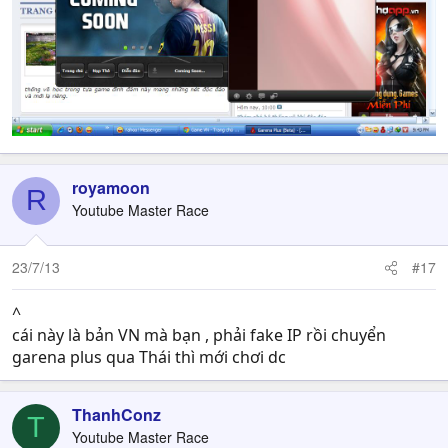
royamoon
R
Youtube Master Race
23/7/13
#17
^
cái này là bản VN mà bạn , phải fake IP rồi chuyển
garena plus qua Thái thì mới chơi dc
ThanhConz
T
Youtube Master Race