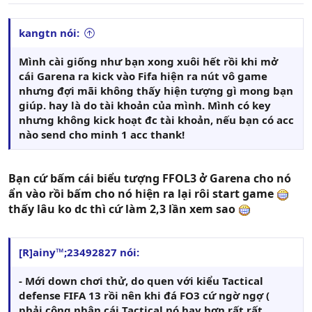
kangtn nói:
Mình cài giống như bạn xong xuôi hết rồi khi mở
cái Garena ra kick vào Fifa hiện ra nút vô game
nhưng đợi mãi không thấy hiện tượng gì mong bạn
giúp. hay là do tài khoản của mình. Mình có key
nhưng không kick hoạt đc tài khoản, nếu bạn có acc
nào send cho minh 1 acc thank!
Bạn cứ bấm cái biểu tượng FFOL3 ở Garena cho nó
ẩn vào rồi bấm cho nó hiện ra lại rôi start game
thấy lâu ko dc thì cứ làm 2,3 lần xem sao
[R]ainy™;23492827 nói:
- Mới down chơi thử, do quen với kiểu Tactical
defense FIFA 13 rồi nên khi đá FO3 cứ ngờ ngợ (
phải công nhận cái Tactical nó hay hơn rất rất