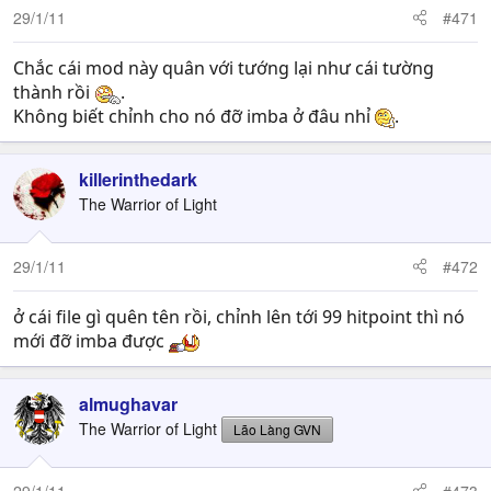
29/1/11
#471
Chắc cái mod này quân với tướng lại như cái tường
thành rồi
.
Không biết chỉnh cho nó đỡ imba ở đâu nhỉ
.
killerinthedark
The Warrior of Light
29/1/11
#472
ở cái file gì quên tên rồi, chỉnh lên tới 99 hitpoint thì nó
mới đỡ imba được
almughavar
The Warrior of Light
Lão Làng GVN
29/1/11
#473