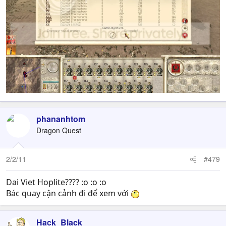
phananhtom
Dragon Quest
2/2/11
#479
Dai Viet Hoplite???? :o :o :o
Bác quay cận cảnh đi để xem với
Hack_Black