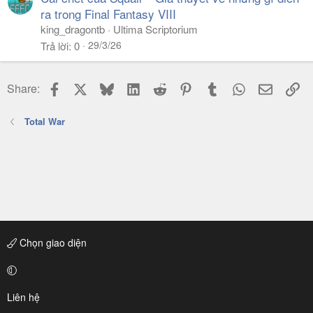
ra trong Final Fantasy VIII
king_dragontb
Ultima Scriptorium
29/3/26
Trả lời
0
Facebook
X
Bluesky
LinkedIn
Reddit
Pinterest
Tumblr
WhatsApp
Email
Li
Share:
Total War
Chọn giao diện
Liên hệ