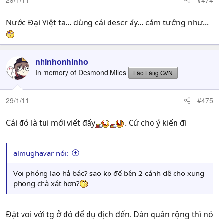
Nước Đại Việt ta... dùng cái descr ấy... cảm tưởng như...
"mysterious, bloodthirsty" barbarian horde at the gate of
Rome
.
nhinhonhinho
In memory of Desmond Miles
Lão Làng GVN
29/1/11
#475
Cái đó là tui mới viết đấy
. Cứ cho ý kiến đi
almughavar nói:
Voi phóng lao hả bác? sao ko để bên 2 cánh dễ cho xung
phong chà xát hơn?
Đặt voi với tg ở đó để dụ địch đến. Dàn quân rộng thì nó
Đông như rừng lại có cả voi