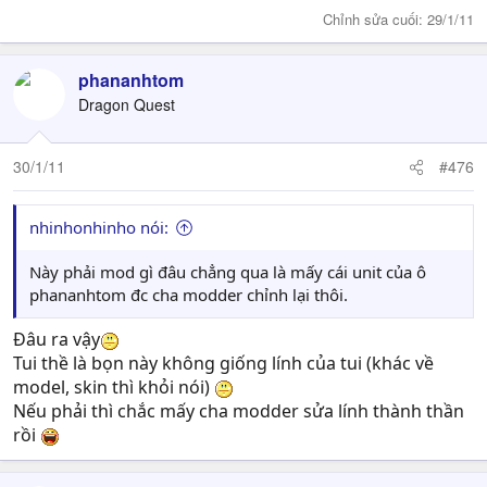
Chỉnh sửa cuối:
29/1/11
phananhtom
Dragon Quest
30/1/11
#476
nhinhonhinho nói:
Này phải mod gì đâu chẳng qua là mấy cái unit của ô
phananhtom đc cha modder chỉnh lại thôi.
Mưa lao
Đâu ra vậy
Tui thề là bọn này không giống lính của tui (khác về
model, skin thì khỏi nói)
Nếu phải thì chắc mấy cha modder sửa lính thành thần
rồi