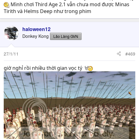
Mình chơi Third Age 2.1 vẫn chưa mod được Minas
Tirith và Helms Deep như trong phim
haloween12
Donkey Kong
Lão Làng GVN
27/1/11
#469
giờ nghỉ rồi nhiều thời gian vọc tý