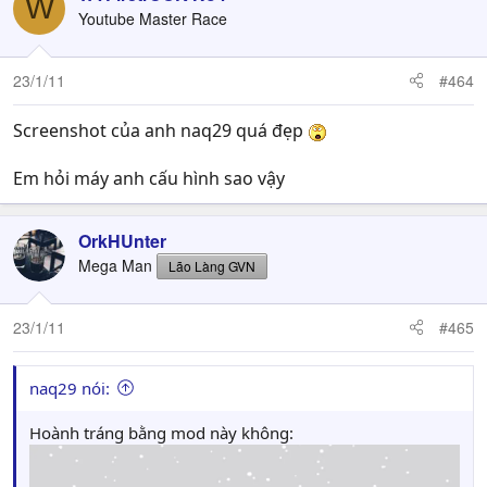
W
Youtube Master Race
23/1/11
#464
Screenshot của anh naq29 quá đẹp
Em hỏi máy anh cấu hình sao vậy
OrkHUnter
Mega Man
Lão Làng GVN
23/1/11
#465
naq29 nói:
Hoành tráng bằng mod này không: