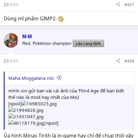
23/1/11
#467
Dùng mĩ phẩm GIMP2.
M-M
Red, Pokémon champion
Lão Làng GVN
23/1/11
#468
Maha Moggalana nói:
mình xin gửi bạn vài cái ảnh của Third Age để bạn biết
thế nào là mod hay nhất của Me2
[spoil]
[/spoil]
Ủa hình Minas Tirith là in-game hay chỉ để chụp thôi vậy