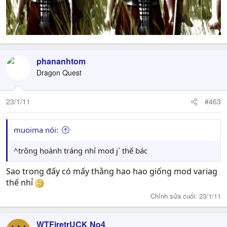
phananhtom
Dragon Quest
23/1/11
#463
muoima nói:
^trông hoành tráng nhỉ mod j` thế bác
Sao trong đấy có mấy thằng hao hao giống mod variag
thế nhỉ
Chỉnh sửa cuối:
23/1/11
WTFiretrUCK No4