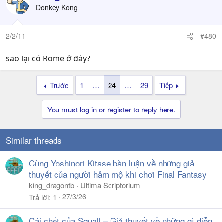
Donkey Kong
2/2/11
#480
sao lại có Rome ở đây?
Trước
1
…
24
…
29
Tiếp
You must log in or register to reply here.
Similar threads
Cùng Yoshinori Kitase bàn luận về những giả
thuyết của người hâm mộ khi chơi Final Fantasy
king_dragontb
Ultima Scriptorium
27/3/26
Trả lời
1
Cái chết của Squall – Giả thuyết về những gì diễn