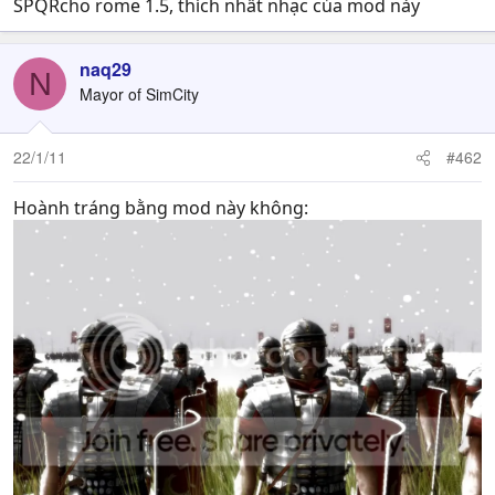
SPQRcho rome 1.5, thích nhất nhạc của mod này
naq29
N
Mayor of SimCity
22/1/11
#462
Hoành tráng bằng mod này không: