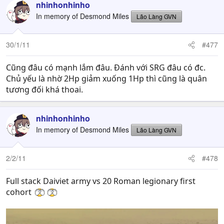
nhinhonhinho
In memory of Desmond Miles
Lão Làng GVN
30/1/11
#477
Cũng đâu có mạnh lắm đâu. Đánh với SRG đâu có đc.
Chủ yếu là nhờ 2Hp giảm xuống 1Hp thì cũng là quân
[/spoil]
tương đối khá thoai.
nhinhonhinho
In memory of Desmond Miles
Lão Làng GVN
2/2/11
#478
Full stack Daiviet army vs 20 Roman legionary first
cohort