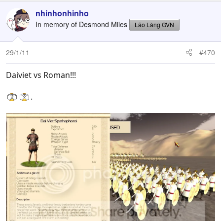
nhinhonhinho
In memory of Desmond Miles
Lão Làng GVN
29/1/11
#470
Daiviet vs Roman!!!
.