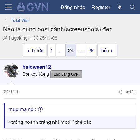
Đăng nhập
Register
Total War
Nào ta cùng post cảnh(screenshots) đẹp
T
N
hugoking1
25/11/08
h
g
Trước
1
…
24
…
29
Tiếp
r
à
e
y
a
g
haloween12
d
ử
Donkey Kong
Lão Làng GVN
s
i
t
a
22/1/11
#461
r
t
muoima nói:
e
r
^trông hoành tráng nhỉ mod j` thế bác