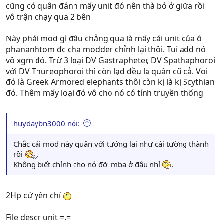
cũng có quân đánh mấy unit đó nên thà bỏ ở giữa rồi
vô trận chạy qua 2 bên
Này phải mod gì đâu chẳng qua là mấy cái unit của ô
phananhtom đc cha modder chỉnh lại thôi. Tui add nó
vô xgm đó. Trừ 3 loại DV Gastrapheter, DV Spathaphoroi
với DV Thureophoroi thì còn lạd đều là quân cũ cả. Voi
đó là Greek Armored elephants thôi còn kị là kị Scythian
đó. Thêm mấy loại đó vô cho nó có tính truyền thống
huydaybn3000 nói:
Chắc cái mod này quân với tướng lại như cái tường thành
rồi
.
Không biết chỉnh cho nó đỡ imba ở đâu nhỉ
.
Quân bắn nỏ bắt đầu trận chiến
2Hp cứ yên chí
File descr unit =.=