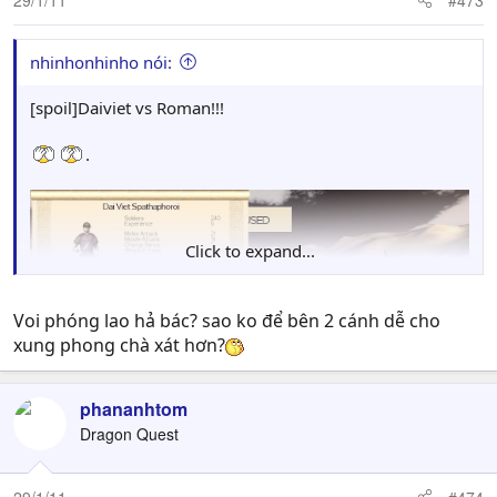
nhinhonhinho nói:
[spoil]Daiviet vs Roman!!!
.
Click to expand...
Voi phóng lao hả bác? sao ko để bên 2 cánh dễ cho
xung phong chà xát hơn?
phananhtom
Dragon Quest
29/1/11
#474