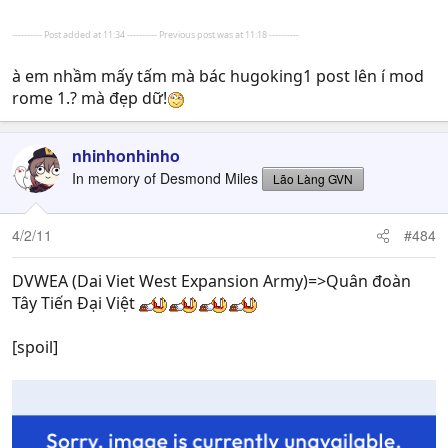
---------- Post added at 11:34 ---------- Previous post was at 11:18 ----------
à em nhầm mấy tấm mà bác hugoking1 post lên í mod
rome 1.? mà đẹp dữ!
nhinhonhinho
In memory of Desmond Miles
Lão Làng GVN
4/2/11
#484
DVWEA (Dai Viet West Expansion Army)=>Quân đoàn
Tây Tiến Đại Việt
[spoil]