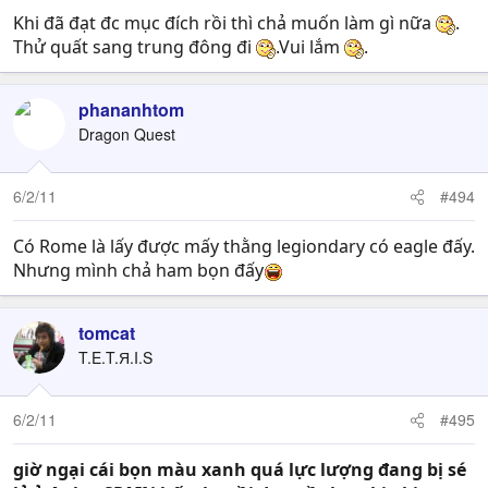
Khi đã đạt đc mục đích rồi thì chả muốn làm gì nữa
.
Thử quất sang trung đông đi
.Vui lắm
.
phananhtom
Dragon Quest
6/2/11
#494
Có Rome là lấy được mấy thằng legiondary có eagle đấy.
Nhưng mình chả ham bọn đấy
tomcat
T.E.T.Я.I.S
6/2/11
#495
giờ ngại cái bọn màu xanh quá lực lượng đang bị sé