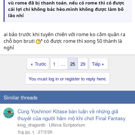
vù rome đã bị thanh toán. nếu có rome thì có được
cái lợi chi không bác hèo.mình không được làm bô
lão nhỉ
ai bảo trước khi tuyên chiến với rome ko cắm quân ra
chỗ bọn bruti
có được rome thì xong 50 thành là
nghỉ
Trước
1
…
25
29
Tiếp
You must log in or register to reply here.
Similar threads
Cùng Yoshinori Kitase bàn luận về những giả
thuyết của người hâm mộ khi chơi Final Fantasy
king_dragontb
Ultima Scriptorium
27/3/26
Trả lời
1