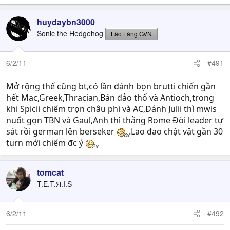
huydaybn3000
Sonic the Hedgehog
Lão Làng GVN
6/2/11
#491
Mở rộng thế cũng bt,có lần đánh bọn brutti chiến gần
hết Mac,Greek,Thracian,Bán đảo thổ và Antioch,trong
khi Spicii chiếm trọn châu phi và AC,Đánh Julii thì mwis
nuốt gọn TBN và Gaul,Anh thì thằng Rome Đòi leader tự
sát rồi german lên berseker
.Lao đao chật vật gần 30
turn mới chiếm đc ý
.
tomcat
T.E.T.Я.I.S
6/2/11
#492