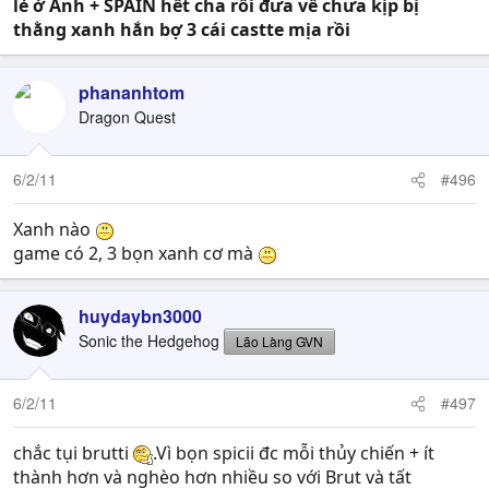
lẻ ở Anh + SPAIN hết cha rồi đưa về chưa kịp bị
thằng xanh hắn bợ 3 cái castte mịa rồi
phananhtom
Dragon Quest
6/2/11
#496
Xanh nào
game có 2, 3 bọn xanh cơ mà
huydaybn3000
Sonic the Hedgehog
Lão Làng GVN
6/2/11
#497
chắc tụi brutti
.Vì bọn spicii đc mỗi thủy chiến + ít
thành hơn và nghèo hơn nhiều so với Brut và tất