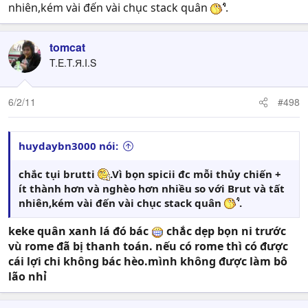
nhiên,kém vài đến vài chục stack quân
.
tomcat
T.E.T.Я.I.S
6/2/11
#498
huydaybn3000 nói:
chắc tụi brutti
.Vì bọn spicii đc mỗi thủy chiến +
ít thành hơn và nghèo hơn nhiều so với Brut và tất
nhiên,kém vài đến vài chục stack quân
.
keke quân xanh lá đó bác
chắc dẹp bọn ni trước
vù rome đã bị thanh toán. nếu có rome thì có được
cái lợi chi không bác hèo.mình không được làm bô
lão nhỉ