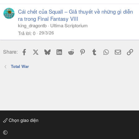
Cái chết của Squall – Giả thuyết về những gì diễn
ra trong Final Fantasy VIII
king_dragontb
Ultima Scriptorium
29/3/26
Trả lời
0
Facebook
X
Bluesky
LinkedIn
Reddit
Pinterest
Tumblr
WhatsApp
Email
Li
Share:
Total War
Chọn giao diện