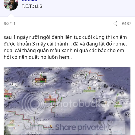
T.E.T.Я.I.S
6/2/11
#487
sau 1 ngày rưỡi ngồi đánh liên tục cuối cùng thì chiếm
được khoản 3 mấy cái thành .. đã và đang lật đổ rome.
ngại cái thằng quân màu xanh ni quá các bác cho em
hỏi có nên quất no luôn hem..