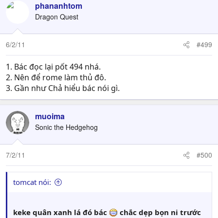
phananhtom
Dragon Quest
6/2/11
#499
1. Bác đọc lại pốt 494 nhá.
2. Nên để rome làm thủ đô.
3. Gần như Chả hiểu bác nói gì.
muoima
Sonic the Hedgehog
7/2/11
#500
tomcat nói:
keke quân xanh lá đó bác
chắc dẹp bọn ni trước