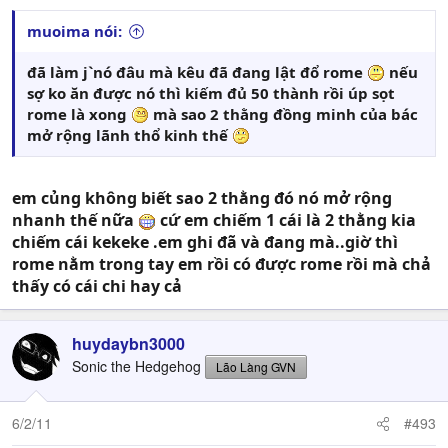
muoima nói:
đã làm j`nó đâu mà kêu đã đang lật đổ rome
nếu
sợ ko ăn được nó thì kiếm đủ 50 thành rồi úp sọt
rome là xong
mà sao 2 thằng đồng minh của bác
mở rộng lãnh thổ kinh thế
em củng không biết sao 2 thằng đó nó mở rộng
nhanh thế nữa
cứ em chiếm 1 cái là 2 thằng kia
chiếm cái kekeke .em ghi đã và đang mà..giờ thì
rome nằm trong tay em rồi có được rome rồi mà chả
thấy có cái chi hay cả
huydaybn3000
Sonic the Hedgehog
Lão Làng GVN
6/2/11
#493