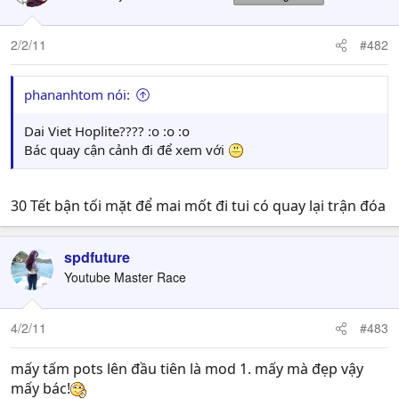
2/2/11
#482
phananhtom nói:
Dai Viet Hoplite???? :o :o :o
Bác quay cận cảnh đi để xem với
30 Tết bận tối mặt để mai mốt đi tui có quay lại trận đóa
spdfuture
Youtube Master Race
4/2/11
#483
mấy tấm pots lên đầu tiên là mod 1. mấy mà đẹp vậy
mấy bác!