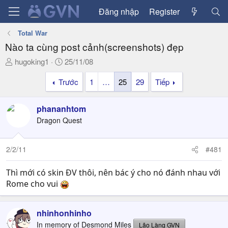
Đăng nhập
Register
Total War
Nào ta cùng post cảnh(screenshots) đẹp
T
N
hugoking1
25/11/08
h
g
Trước
1
…
25
29
Tiếp
r
à
e
y
a
g
phananhtom
d
ử
Dragon Quest
s
i
t
a
2/2/11
#481
r
t
Thì mới có skin ĐV thôi, nên bác ý cho nó đánh nhau với
e
Rome cho vui
r
nhinhonhinho
In memory of Desmond Miles
Lão Làng GVN