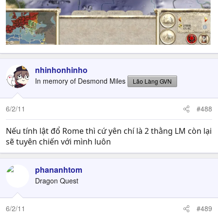
nhinhonhinho
In memory of Desmond Miles
Lão Làng GVN
6/2/11
#488
Nếu tính lật đổ Rome thì cứ yên chí là 2 thằng LM còn lại
sẽ tuyên chiến với mình luôn
phananhtom
Dragon Quest
6/2/11
#489