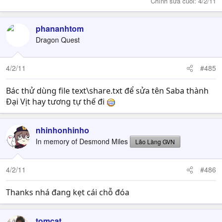
Chỉnh sửa cuối:
4/2/11
phananhtom
Dragon Quest
4/2/11
#485
Bác thử dùng file text\share.txt để sửa tên Saba thành
Đại Vịt hay tương tự thế đi
nhinhonhinho
In memory of Desmond Miles
Lão Làng GVN
4/2/11
#486
Thanks nhá đang kẹt cái chỗ đóa
tomcat