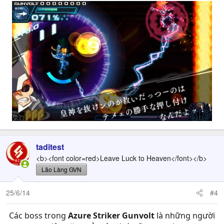
taditest
<b><font color=red>Leave Luck to Heaven</font></b>
Lão Làng GVN
25/6/14
#4
Các boss trong
Azure Striker Gunvolt
là những người