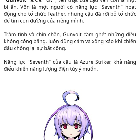
"
Gunvolt
" a.k.a. "GV", tên thật của cậu vẫn còn là một
bí ẩn. Vốn là một người có năng lực "Seventh" hoạt
động cho tổ chức Feather, nhưng cậu đã rời bỏ tổ chức
để tìm con đường của riêng mình.
Trầm tĩnh và chín chắn, Gunvolt căm ghét những điều
không công bằng, luôn dũng cảm và xông xáo khi chiến
đấu chống lại sự bất công.
Năng lực "Seventh" của cậu là Azure Striker, khả năng
điểu khiển năng lượng điện tùy ý muốn.​