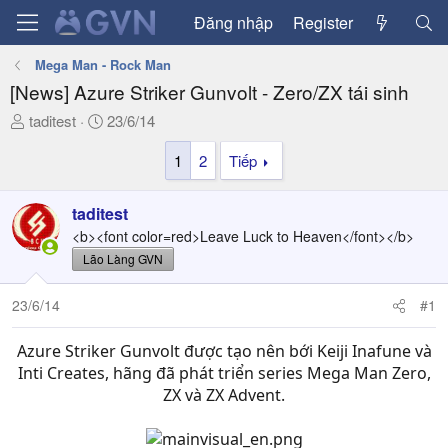
Đăng nhập
Register
Mega Man - Rock Man
[News] Azure Striker Gunvolt - Zero/ZX tái sinh
T
N
taditest
23/6/14
h
g
1
2
Tiếp
r
à
e
y
a
g
taditest
d
ử
<b><font color=red>Leave Luck to Heaven</font></b>
s
i
Lão Làng GVN
t
a
23/6/14
#1
r
t
Azure Striker Gunvolt được tạo nên bới Keiji Inafune và
e
r
Inti Creates, hãng đã phát triển series Mega Man Zero,
ZX và ZX Advent.