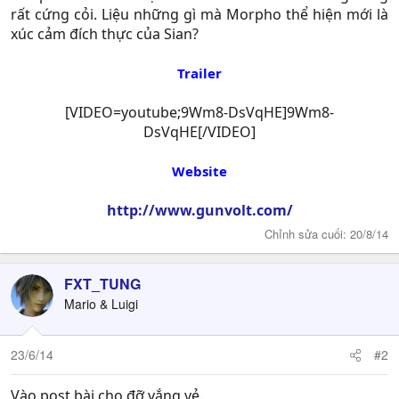
rất cứng cỏi. Liệu những gì mà Morpho thể hiện mới là
xúc cảm đích thực của Sian?​
Trailer
[VIDEO=youtube;9Wm8-DsVqHE]9Wm8-
DsVqHE[/VIDEO]
Website
http://www.gunvolt.com/
Chỉnh sửa cuối:
20/8/14
FXT_TUNG
Mario & Luigi
23/6/14
#2
Vào post bài cho đỡ vắng vẻ.