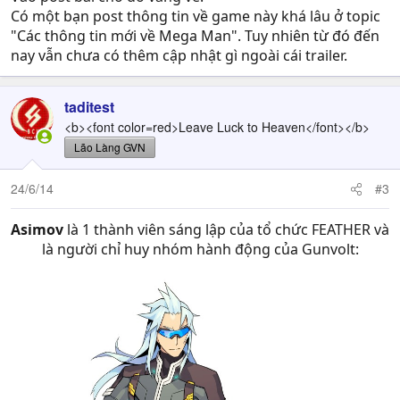
Có một bạn post thông tin về game này khá lâu ở topic
"Các thông tin mới về Mega Man". Tuy nhiên từ đó đến
nay vẫn chưa có thêm cập nhật gì ngoài cái trailer.
taditest
<b><font color=red>Leave Luck to Heaven</font></b>
Lão Làng GVN
24/6/14
#3
Asimov
là 1 thành viên sáng lập của tổ chức FEATHER và
là người chỉ huy nhóm hành động của Gunvolt: