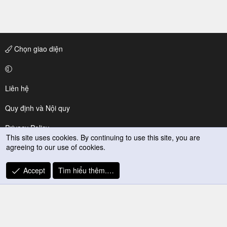
Chọn giao diện
Liên hệ
Quy định và Nội quy
Privacy Policy
This site uses cookies. By continuing to use this site, you are
agreeing to our use of cookies.
Trợ giúp
R
Accept
Tìm hiểu thêm.…
S
S