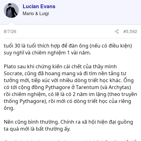
c
Lucian Evans
t
Mario & Luigi
i
o
n
8/7/26
#5,592
s
:
tuổi 30 là tuổi thích hợp để đàn ông (nếu có điều kiện)
suy nghĩ và chiêm nghiệm 1 vài năm.
Plato sau khi chứng kiến cái chết của thầy mình
Socrate, cũng đã hoang mang và đi tìm nền tảng tư
tưởng mới, tiếp xúc với nhiều dòng triết học khác. Ổng
có tới cộng đồng Pythagore ở Tarentum (và Archytas)
rồi chiêm nghiệm, có lẽ là có 2 năm im lặng (theo truyền
thống Pythagore), rồi mới có dòng triết học của riêng
ông.
Nên cũng bình thường. Chính ra xã hội hiện đại guồng
ta quá mới là bất thường ấy.