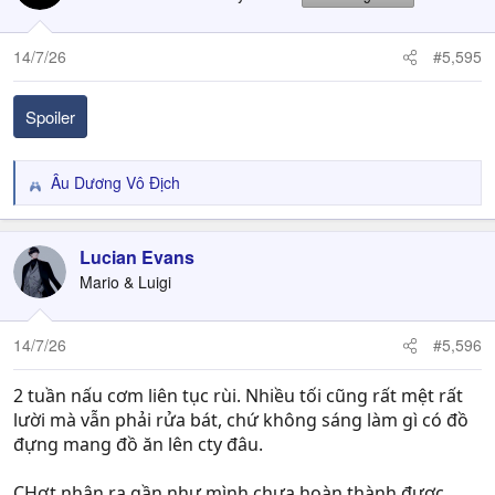
i
o
n
14/7/26
#5,595
s
:
Spoiler
Âu Dương Vô Địch
R
e
a
c
Lucian Evans
t
Mario & Luigi
i
o
n
14/7/26
#5,596
s
:
2 tuần nấu cơm liên tục rùi. Nhiều tối cũng rất mệt rất
lười mà vẫn phải rửa bát, chứ không sáng làm gì có đồ
đựng mang đồ ăn lên cty đâu.
CHợt nhận ra gần như mình chưa hoàn thành được