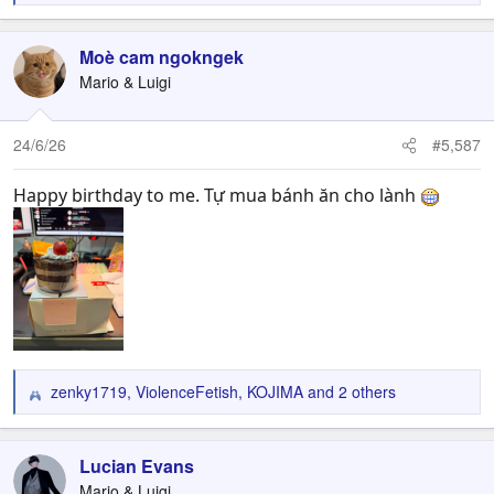
e
a
c
Moè cam ngokngek
t
Mario & Luigi
i
o
n
24/6/26
#5,587
s
:
Happy birthday to me. Tự mua bánh ăn cho lành
zenky1719
,
ViolenceFetish
,
KOJIMA
and 2 others
R
e
a
c
Lucian Evans
t
Mario & Luigi