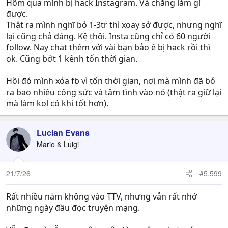
Hôm qua mình bị hack Instagram. Và chẳng làm gì
được.
Thật ra mình nghĩ bỏ 1-3tr thì xoay sở được, nhưng nghĩ
lại cũng chả đáng. Kệ thôi. Insta cũng chỉ có 60 người
follow. Nay chat thêm với vài bạn bảo ê bị hack rồi thì
ok. Cũng bớt 1 kênh tốn thời gian.
Hồi đó mình xóa fb vì tốn thời gian, nơi mà mình đã bỏ
ra bao nhiêu công sức và tâm tình vào nó (thật ra giữ lại
mà làm kol có khi tốt hơn).
Lucian Evans
Mario & Luigi
21/7/26
#5,599
Rất nhiều năm không vào TTV, nhưng vẫn rất nhớ
những ngày đầu đọc truyện mạng.