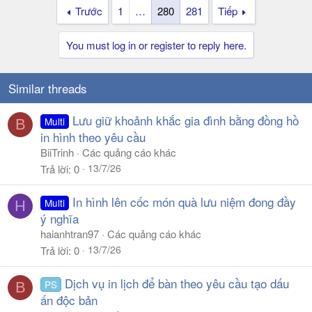
Trước
1
…
280
281
Tiếp
You must log in or register to reply here.
Similar threads
Lưu giữ khoảnh khắc gia đình bằng đồng hồ
Multi
B
in hình theo yêu cầu
BiiTrinh
Các quảng cáo khác
13/7/26
Trả lời
0
In hình lên cốc món quà lưu niệm đong đầy
Multi
H
ý nghĩa
haianhtran97
Các quảng cáo khác
13/7/26
Trả lời
0
Dịch vụ in lịch để bàn theo yêu cầu tạo dấu
PS
B
ấn độc bản