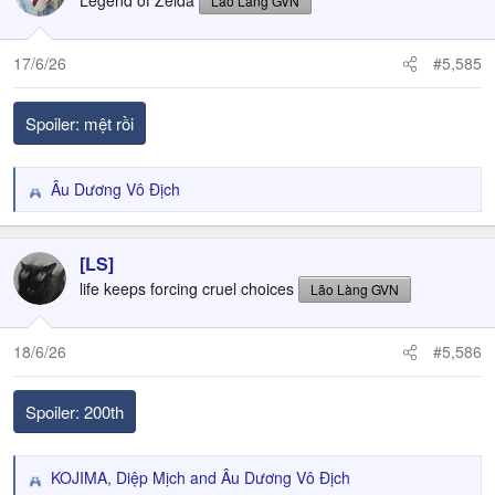
Legend of Zelda
Lão Làng GVN
17/6/26
#5,585
Spoiler:
mệt rồi
Âu Dương Vô Địch
R
e
a
c
[LS]
t
life keeps forcing cruel choices
Lão Làng GVN
i
o
n
18/6/26
#5,586
s
:
Spoiler:
200th
KOJIMA
,
Diệp Mịch
and
Âu Dương Vô Địch
R