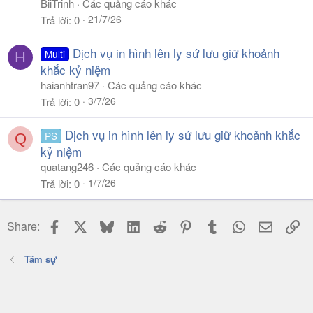
BiiTrinh
Các quảng cáo khác
21/7/26
Trả lời
0
Dịch vụ in hình lên ly sứ lưu giữ khoảnh
Multi
H
khắc kỷ niệm
haianhtran97
Các quảng cáo khác
3/7/26
Trả lời
0
Dịch vụ in hình lên ly sứ lưu giữ khoảnh khắc
PS
Q
kỷ niệm
quatang246
Các quảng cáo khác
1/7/26
Trả lời
0
Facebook
X
Bluesky
LinkedIn
Reddit
Pinterest
Tumblr
WhatsApp
Email
Li
Share:
Tâm sự