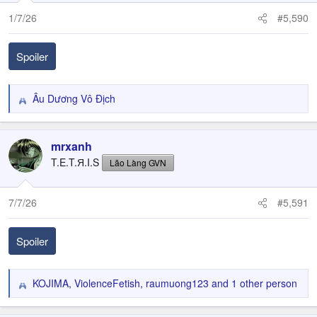
1/7/26
#5,590
Spoiler
Âu Dương Vô Địch
R
e
a
c
mrxanh
t
T.E.T.Я.I.S
Lão Làng GVN
i
o
n
7/7/26
#5,591
s
:
Spoiler
KOJIMA
,
ViolenceFetish
,
raumuong123
and 1 other person
R
e
a