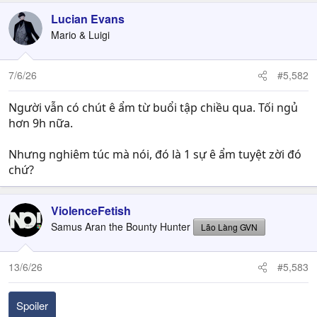
a
c
Lucian Evans
t
Mario & Luigi
i
o
n
7/6/26
#5,582
s
:
Người vẫn có chút ê ẩm từ buổi tập chiều qua. Tối ngủ
hơn 9h nữa.
Nhưng nghiêm túc mà nói, đó là 1 sự ê ẩm tuyệt zời đó
chứ?
ViolenceFetish
Samus Aran the Bounty Hunter
Lão Làng GVN
13/6/26
#5,583
Spoiler