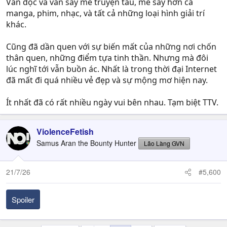
Vẫn đọc và vẫn say mê truyện tàu, mê say hơn cả
manga, phim, nhạc, và tất cả những loại hình giải trí
khác.
Cũng đã dần quen với sự biến mất của những nơi chốn
thân quen, những điểm tựa tinh thần. Nhưng mà đôi
lúc nghĩ tới vẫn buồn ác. Nhất là trong thời đại Internet
đã mất đi quá nhiều vẻ đẹp và sự mộng mơ hiện nay.
Ít nhất đã có rất nhiều ngày vui bên nhau. Tạm biệt TTV.
ViolenceFetish
Samus Aran the Bounty Hunter
Lão Làng GVN
21/7/26
#5,600
Spoiler