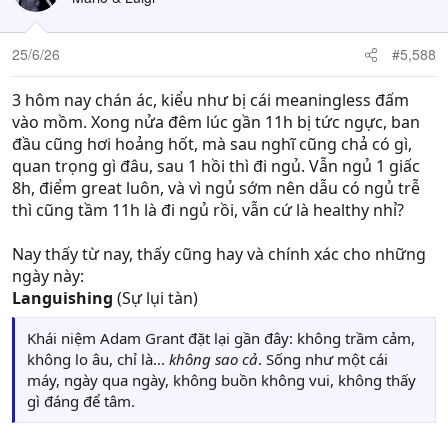
i
o
n
25/6/26
#5,588
s
:
3 hôm nay chán ác, kiểu như bị cái meaningless đấm
vào mồm. Xong nửa đêm lúc gần 11h bị tức ngực, ban
đầu cũng hơi hoảng hốt, mà sau nghĩ cũng chả có gì,
quan trọng gì đâu, sau 1 hồi thì đi ngủ. Vẫn ngủ 1 giấc
8h, điểm great luôn, và vì ngủ sớm nên dẫu có ngủ trễ
thì cũng tầm 11h là đi ngủ rồi, vẫn cứ là healthy nhỉ?
Nay thấy từ nay, thấy cũng hay và chính xác cho những
ngày này:
Languishing
(Sự lụi tàn)
Khái niệm Adam Grant đặt lại gần đây: không trầm cảm,
không lo âu, chỉ là...
không sao cả
. Sống như một cái
máy, ngày qua ngày, không buồn không vui, không thấy
gì đáng để tâm.