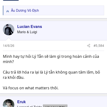
Âu Dương Vô Địch
R
e
a
c
Lucian Evans
t
Mario & Luigi
i
o
n
14/6/26
#5,584
s
:
Mình hay tự hỏi Lý Tẫn sẽ làm gì trong hoàn cảnh của
mình?
Câu trả lời hóa ra lại là Lý tẫn không quan tâm lắm, bỏ
ra khỏi đầu.
Và focus on what matters thôi.
Eruk