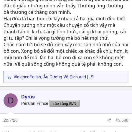
đã cố giấu nhưng mình vẫn thấy. Thương ông thương
bà thương cả thằng con mình.
Hai đứa là bạn học rồi lấy nhau cả hai gia đình đều biết.
Chuyện tưởng như một câu chuyện cổ tích vậy mà
thành tấn bi kịch. Cái gì tỉnh thức, cái gì khai phóng, cái
gì tu tập? Chỉ là vọng tưởng mà bỏ hết mọi thứ.
Chắc năm tới bố sẽ đủ xiền xây một căn nhà nhỏ của hai
bố con. Xong bố sẽ đổi một chiếc xe khác dễ chịu hơn, ít
mùi hơn để mỗi lần hai bố con đi xa con sẽ không mệt
nữa. Về quê sống cũng không quá tệ phải không con.
ViolenceFetish
,
Âu Dương Vô Địch
and
[LS]
R
e
a
c
Dyrus
D
t
Persian Prince
Lão Làng GVN
i
o
n
20/7/26
#5,598
s
: