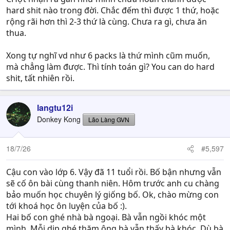
hard shit nào trong đời. Chắc đếm thì được 1 thứ, hoặc
rộng rãi hơn thì 2-3 thứ là cùng. Chưa ra gì, chưa ăn
thua.
Xong tự nghĩ vd như 6 packs là thứ mình cũm muốn,
mà chẳng làm được. Thì tính toán gì? You can do hard
shit, tất nhiên rồi.
langtu12i
Donkey Kong
Lão Làng GVN
18/7/26
#5,597
Cậu con vào lớp 6. Vậy đã 11 tuổi rồi. Bố bận nhưng vẫn
sẽ cố ôn bài cùng thanh niên. Hôm trước anh cu chàng
bảo muốn học chuyên lý giống bố. Ok, chào mừng con
tới khoá học ôn luyện của bố :).
Hai bố con ghé nhà bà ngoại. Bà vẫn ngồi khóc một
mình. Mỗi dịp ghé thăm ông bà vẫn thấy bà khóc. Dù bà