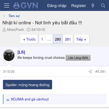
Đăng nhập
Register
Tâm sự
Nhật kí online - Nơi tình yêu bắt đầu !!!
T
N
NhocPooh
24/10/10
h
g
Trước
1
…
280
281
Tiếp
r
à
e
y
a
g
[LS]
d
ử
life keeps forcing cruel choices
Lão Làng GVN
s
i
t
a
31/5/26
#5,581
r
t
Spoiler:
mộng hoang đường
e
r
KOJIMA
and
gà-cánhcụt
R
e