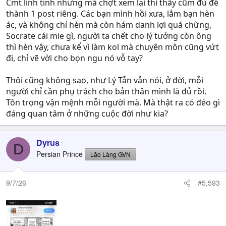
Cmt linh tinh nhưng mà chợt xem lại thì thấy cũm đủ để
thành 1 post riêng. Các bạn mình hồi xưa, lắm bạn hèn
ác, và không chỉ hèn mà còn hám danh lợi quá chừng,
Socrate cái mie gì, người ta chết cho lý tưởng còn ông
thì hèn vậy, chưa kể vì làm kol mà chuyên môn cũng vứt
đi, chỉ vẽ vời cho bọn ngu nó vỗ tay?
Thôi cũng không sao, như Lý Tẫn vẫn nói, ở đời, mỗi
người chỉ cần phụ trách cho bản thân mình là đủ rồi.
Tôn trọng vận mệnh mỗi người mà. Mà thật ra có đéo gì
đáng quan tâm ở những cuộc đời như kia?
Dyrus
D
Persian Prince
Lão Làng GVN
9/7/26
#5,593