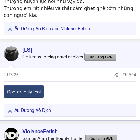
Thượng huyền lục nói như vậy đó.
Thương em rất nhiều và thật căm ghét ghê tởm những
con người kia.
Âu Dương Vô Địch
and
ViolenceFetish
R
e
a
c
[LS]
t
life keeps forcing cruel choices
Lão Làng GVN
i
o
n
11/7/26
#5,594
s
:
Spoiler:
only fool
Âu Dương Vô Địch
R
e
a
c
ViolenceFetish
t
Samus Aran the Bounty Hunter
Lão Làng GVN