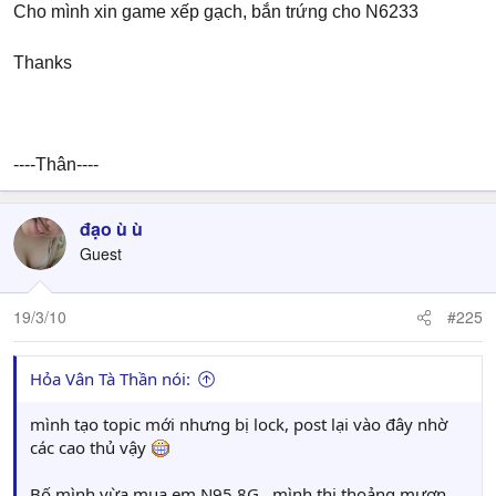
Cho mình xin game xếp gạch, bắn trứng cho N6233
Thanks
----Thân----
đạo ù ù
Guest
19/3/10
#225
Hỏa Vân Tà Thần nói:
mình tạo topic mới nhưng bị lock, post lại vào đây nhờ
các cao thủ vậy
Bố mình vừa mua em N95 8G , mình thi thoảng mượn