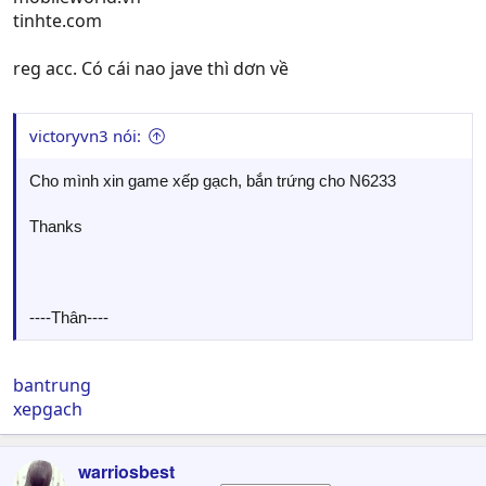
tinhte.com
reg acc. Có cái nao jave thì dơn về
victoryvn3 nói:
Cho mình xin game xếp gạch, bắn trứng cho N6233
Thanks
----Thân----
bantrung
xepgach
warriosbest