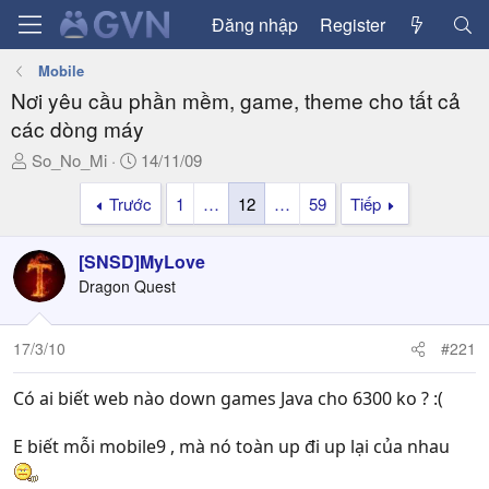
Đăng nhập
Register
Mobile
Nơi yêu cầu phần mềm, game, theme cho tất cả
các dòng máy
T
N
So_No_Mi
14/11/09
h
g
Trước
1
…
12
…
59
Tiếp
r
à
e
y
a
g
[SNSD]MyLove
d
ử
Dragon Quest
s
i
t
a
17/3/10
#221
r
t
Có ai biết web nào down games Java cho 6300 ko ? :(
e
r
E biết mỗi mobile9 , mà nó toàn up đi up lại của nhau