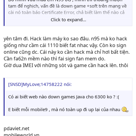
tạm để nghịch, vấn đề là down game +soft trên mạng về
cài nó toàn báo Certificate Error, chả biết làm thế nào cả
Click to expand...
(à có cái smart movie thì lại ko sao, cài 1 file install, sau
đó cài 1 file crack nữa là dùng được)
yên tâm đi. Hack làm máy ko sao đâu. n95 mà ko hack
Các bạn giúp mình với, mình thích mấy game dạng .sis
giống như cầm cái 1110 biết fat nhac vậy. Còn ko sign
và giả lập kiểu VBAG, VSUN í...
online cũng dc. Cái này ko cần hack mà chỉ hơi bất tiện.
Cần fa62n mềm nào thì fai sign fan mem do.
À các bạn đừng bảo mình hack phone nhé, máy ko phải
Giờ dua IMEI với những sòt và game cần hack lên. thôi
của mình ko dám nghịch lung tung
[SNSD]MyLove;14758222 nói:
Có ai biết web nào down games Java cho 6300 ko ? :(
E biết mỗi mobile9 , mà nó toàn up đi up lại của nhau
pdaviet.net
mobileworld.vn