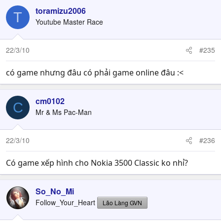
toramizu2006
T
Youtube Master Race
22/3/10
#235
có game nhưng đâu có phải game online đâu :<
cm0102
C
Mr & Ms Pac-Man
22/3/10
#236
Có game xếp hình cho Nokia 3500 Classic ko nhỉ?
So_No_Mi
Follow_Your_Heart
Lão Làng GVN