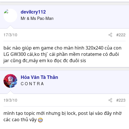
devilcry112
Mr & Ms Pac-Man
17/3/10
#222
bác nào giúp em game cho màn hình 320x240 của con
LG GW300 cái,ko thj` cái phần mềm rotateme có đuôi
jar cũng đc,máy em ko đọc đc đuôi sis
Hỏa Vân Tà Thần
C O N T R A
19/3/10
#223
mình tạo topic mới nhưng bị lock, post lại vào đây nhờ
các cao thủ vậy