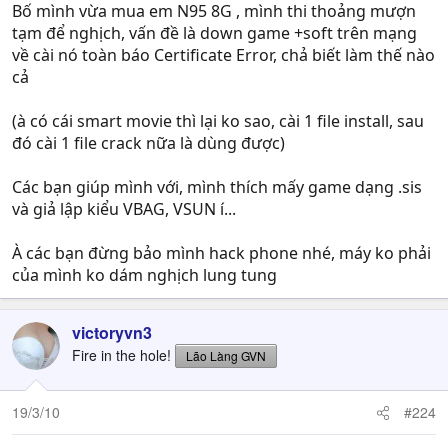
Bố mình vừa mua em N95 8G , mình thi thoảng mượn
tạm để nghịch, vấn đề là down game +soft trên mạng
về cài nó toàn báo Certificate Error, chả biết làm thế nào
cả
(à có cái smart movie thì lại ko sao, cài 1 file install, sau
đó cài 1 file crack nữa là dùng được)
Các bạn giúp mình với, mình thích mấy game dạng .sis
và giả lập kiểu VBAG, VSUN í...
À các bạn đừng bảo mình hack phone nhé, máy ko phải
của mình ko dám nghịch lung tung
victoryvn3
Fire in the hole!
Lão Làng GVN
19/3/10
#224