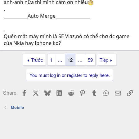
anh-anh nữa thì mình cám ơn nhiều
.
___________Auto Merge________________
.
Quên mất máy mình là SE Viaz,nó có thể chơ đc game
của Nkia hay Iphone ko?
Trước
1
…
12
…
59
Tiếp
You must log in or register to reply here.
Facebook
X
Bluesky
LinkedIn
Reddit
Pinterest
Tumblr
WhatsApp
Email
Li
Share:
Mobile