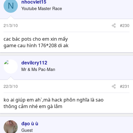
nhocviet15
N
Youtube Master Race
21/3/10
#230
cac bác pots cho em xin mấy
game cau hình 176*208 di ak
devilcry112
Mr & Ms Pac-Man
22/3/10
#231
ko ai giúp em ah`,mà hack phôn nghĩa là sao
thông cảm nhé em gà lắm
đạo ù ù
Guest