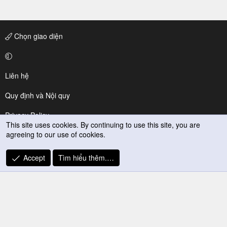
Chọn giao diện
Liên hệ
Quy định và Nội quy
Privacy Policy
This site uses cookies. By continuing to use this site, you are
agreeing to our use of cookies.
Trợ giúp
R
Accept
Tìm hiểu thêm.…
S
S