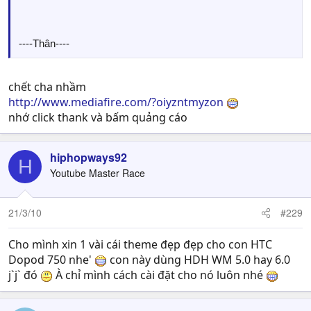
----Thân----
chết cha nhầm
http://www.mediafire.com/?oiyzntmyzon
nhớ click thank và bấm quảng cáo
hiphopways92
H
Youtube Master Race
21/3/10
#229
Cho mình xin 1 vài cái theme đẹp đẹp cho con HTC
Dopod 750 nhe'
con này dùng HDH WM 5.0 hay 6.0
j`j` đó
À chỉ mình cách cài đặt cho nó luôn nhé