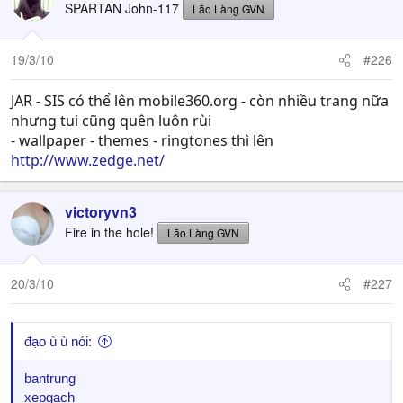
SPARTAN John-117
Lão Làng GVN
19/3/10
#226
JAR - SIS có thể lên mobile360.org - còn nhiều trang nữa
nhưng tui cũng quên luôn rùi
- wallpaper - themes - ringtones thì lên
http://www.zedge.net/
victoryvn3
Fire in the hole!
Lão Làng GVN
20/3/10
#227
đạo ù ù nói:
bantrung
xepgach