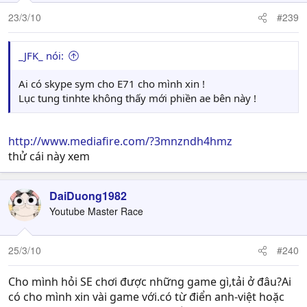
23/3/10
#239
_JFK_ nói:
Ai có skype sym cho E71 cho mình xin !
Lục tung tinhte không thấy mới phiền ae bên này !
http://www.mediafire.com/?3mnzndh4hmz
thử cái này xem
DaiDuong1982
Youtube Master Race
25/3/10
#240
Cho mình hỏi SE chơi được những game gì,tải ở đâu?Ai
có cho mình xin vài game với.có từ điển anh-việt hoặc