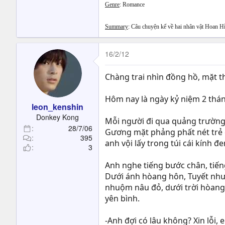
Genre
: Romance
Summary
: Câu chuyện kể về hai nhân vật Hoan Hỉ
16/2/12
Chàng trai nhìn đồng hồ, mặt th
Hôm nay là ngày kỷ niệm 2 thán
leon_kenshin
Donkey Kong
Mỗi người đi qua quảng trường 
28/7/06
Gương mặt phảng phất nét trẻ c
395
anh vội lấy trong túi cái kính đe
3
Anh nghe tiếng bước chân, tiến
Dưới ánh hòang hôn, Tuyết như 
nhuộm nâu đỏ, dưới trời hòang h
yên bình.
-Anh đợi có lâu không? Xin lỗi, 