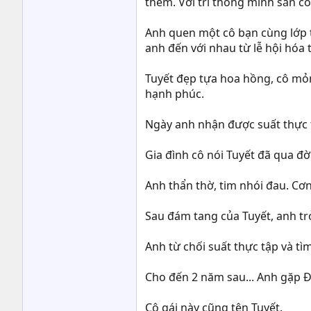
thêm. Với trí thông minh sẵn có,
Anh quen một cô bạn cùng lớp t
anh đến với nhau từ lễ hội hóa 
Tuyết đẹp tựa hoa hồng, cô mỏn
hạnh phúc.
Ngày anh nhận được suất thực t
Gia đình cô nói Tuyết đã qua đờ
Anh thẩn thờ, tim nhói đau. Cơ
Sau đám tang của Tuyết, anh trở
Anh từ chối suất thực tập và tìm
Cho đến 2 năm sau... Anh gặp Đ
Cô gái này cũng tên Tuyết.