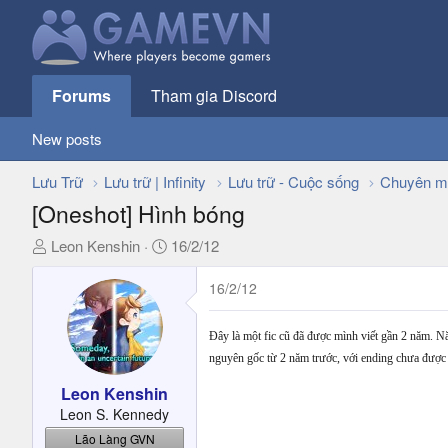
Forums
Tham gia Discord
New posts
Lưu Trữ
Lưu trữ | Infinity
Lưu trữ - Cuộc sống
Chuyên m
[Oneshot] Hình bóng
T
N
Leon Kenshin
16/2/12
h
g
r
à
16/2/12
e
y
a
g
Đây là một fic cũ đã được mình viết gần 2 năm. Nă
d
ử
nguyên gốc từ 2 năm trước, với ending chưa được v
s
i
t
Leon Kenshin
a
Leon S. Kennedy
r
Lão Làng GVN