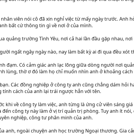
 nhân viên nói cô đã xin nghỉ việc từ mấy ngày trước. Anh hỏ
anh bất cứ thông tin gì về nơi ở của mình.
a quảng trường Tình Yêu, nơi cả hai lần đầu gặp nhau, nơi 
người ngất ngây ngày nào, nay làm bất kỳ ai đi qua đều xót
lãnh đạm. Có cảm giác anh lạc lõng giữa dòng người nơi qu
nh lùng, thờ ơ đó làm họ chỉ muốn nhìn anh ở khoảng các
bạn. Các đồng nghiệp ở công ty anh cũng chẳng dám hỏi ha
 tính cách của anh lại trái ngược hẳn với tên.
 khi về công ty làm việc, anh từng là ứng cử viên sáng giá
 đến công ty này làm ở vị trí quản trị phòng. Tuy anh ít nó
huyên nghiệp, công tư phân minh của anh.
ủa anh, ngoài chuyện anh học trường Ngoại thương. Gia cản