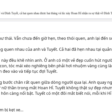
 và Đình Tuyết, cả hai quen nhau được hai tháng và lúc này Hoan Hỉ nhận ra sự thật về Đình T
ư thái. Vẫn chưa đến giờ hẹn, theo thói quen, anh lại đến 
g quen nhau của anh và Tuyết. Cả hai đã hẹn nhau tại quảng
này đều khẽ nhìn anh. Ở anh có một vẻ đẹp cuốn hút người 
on, tóc mái xéo nghiêng bên phải hơi nhuộm vàng cùng làn 
n đeo vào và tiếp tục đợi Tuyết.
g bước chân rất quen giữa dòng người qua lại. Anh quay ngư
nữ thần trong mắt Hoan Hỉ. Tuyết không thật sự đẹp nhưng 
ôn càng nổi bật. Tuyết có một đôi mắt biết nói, mỗi khi Hỉ
em bị kẹt xe…