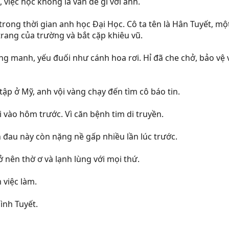
 việc học không là vấn đề gì với anh.
rong thời gian anh học Đại Học. Cô ta tên là Hân Tuyết, mộ
trang của trường và bắt cặp khiêu vũ.
g manh, yếu đuối như cánh hoa rơi. Hỉ đã che chở, bảo vệ 
ập ở Mỹ, anh vội vàng chạy đến tìm cô báo tin.
i vào hôm trước. Vì căn bệnh tim di truyền.
n đau này còn nặng nề gấp nhiều lần lúc trước.
 nên thờ ơ và lạnh lùng với mọi thứ.
 việc làm.
ình Tuyết.