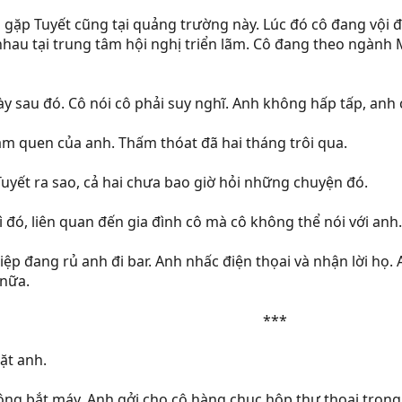
gặp Tuyết cũng tại quảng trường này. Lúc đó cô đang vội đi
nhau tại trung tâm hội nghị triển lãm. Cô đang theo ngành 
y sau đó. Cô nói cô phải suy nghĩ. Anh không hấp tấp, anh 
àm quen của anh. Thấm thóat đã hai tháng trôi qua.
Tuyết ra sao, cả hai chưa bao giờ hỏi những chuyện đó.
 đó, liên quan đến gia đình cô mà cô không thể nói với anh.
hiệp đang rủ anh đi bar. Anh nhấc điện thọai và nhận lời h
 nữa.
***​
ặt anh.
không bắt máy. Anh gởi cho cô hàng chục hộp thư thoại tron