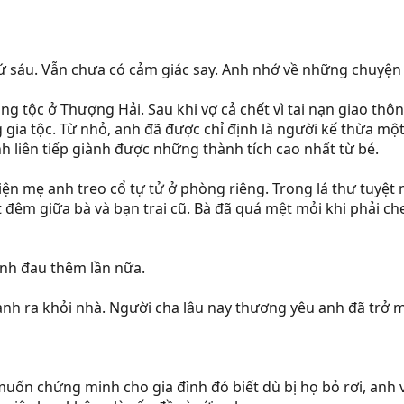
ứ sáu. Vẫn chưa có cảm giác say. Anh nhớ về những chuyện 
ng tộc ở Thượng Hải. Sau khi vợ cả chết vì tai nạn giao thô
g gia tộc. Từ nhỏ, anh đã được chỉ định là người kế thừa m
nh liên tiếp giành được những thành tích cao nhất từ bé.
ện mẹ anh treo cổ tự tử ở phòng riêng. Trong lá thư tuyệt 
 đêm giữa bà và bạn trai cũ. Bà đã quá mệt mỏi khi phải che
anh đau thêm lần nữa.
 anh ra khỏi nhà. Người cha lâu nay thương yêu anh đã trở m
ốn chứng minh cho gia đình đó biết dù bị họ bỏ rơi, anh v