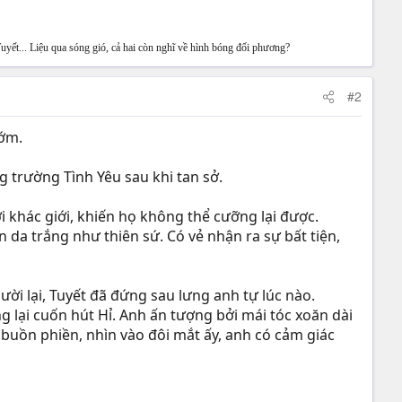
uyết... Liệu qua sóng gió, cả hai còn nghĩ về hình bóng đối phương?
#2
sớm.
 trường Tình Yêu sau khi tan sở.
khác giới, khiến họ không thể cưỡng lại được.
da trắng như thiên sứ. Có vẻ nhận ra sự bất tiện,
ời lại, Tuyết đã đứng sau lưng anh tự lúc nào.
lại cuốn hút Hỉ. Anh ấn tượng bởi mái tóc xoăn dài
 buồn phiền, nhìn vào đôi mắt ấy, anh có cảm giác