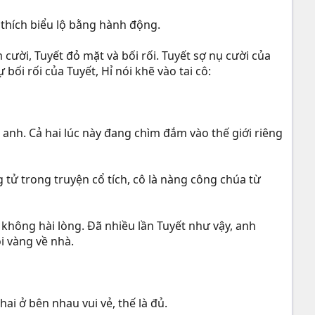
ỉ thích biểu lộ bằng hành động.
cười, Tuyết đỏ mặt và bối rối. Tuyết sợ nụ cười của
ối rối của Tuyết, Hỉ nói khẽ vào tai cô:
nh. Cả hai lúc này đang chìm đắm vào thế giới riêng
 tử trong truyện cổ tích, cô là nàng công chúa từ
 không hài lòng. Đã nhiều lần Tuyết như vậy, anh
i vàng về nhà.
ai ở bên nhau vui vẻ, thế là đủ.