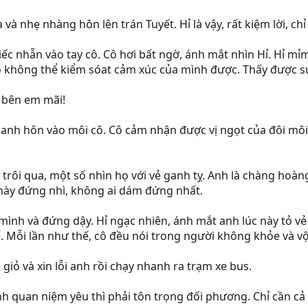
và nhẹ nhàng hôn lên trán Tuyết. Hỉ là vậy, rất kiệm lời, ch
ếc nhẫn vào tay cô. Cô hơi bất ngờ, ánh mắt nhìn Hỉ. Hỉ mỉm 
 không thể kiểm sóat cảm xúc của mình được. Thấy được sự b
 bên em mãi!
nh hôn vào môi cô. Cô cảm nhận được vị ngọt của đôi môi a
rôi qua, một số nhìn họ với vẻ ganh tỵ. Anh là chàng hoàng
 này đứng nhì, không ai dám đứng nhất.
 mình và đứng dậy. Hỉ ngạc nhiên, ánh mắt anh lúc này tỏ vẻ
ế. Mỗi lần như thế, cô đều nói trong người không khỏe và vộ
 giỏ và xin lỗi anh rồi chạy nhanh ra trạm xe bus.
 quan niệm yêu thì phải tôn trọng đối phương. Chỉ cần cả h