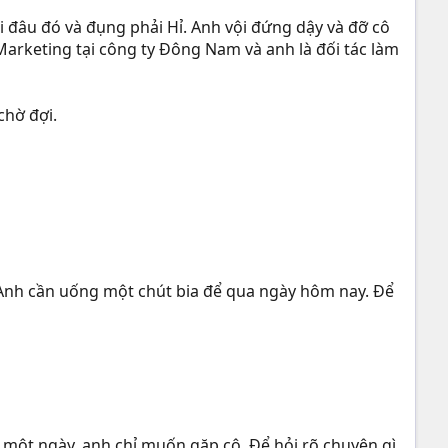
 đâu đó và đụng phải Hỉ. Anh vội đứng dậy và đỡ cô
Marketing tại công ty Đông Nam và anh là đối tác làm
chờ đợi.
ọ. Anh cần uống một chút bia để qua ngày hôm nay. Để
g một ngày, anh chỉ muốn gặp cô. Để hỏi rõ chuyện gì