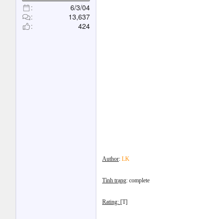
t
6/3/04
e
13,637
r
424
Author
:
LK
Tình trạng
: complete
Rating:
[T]