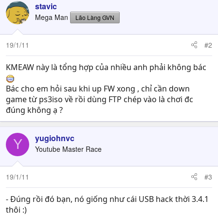
c
stavic
t
Mega Man
Lão Làng GVN
i
o
n
19/1/11
#2
s
:
KMEAW này là tổng hợp của nhiều anh phải không bác
Bác cho em hỏi sau khi up FW xong , chỉ cần down
game từ ps3iso về rồi dùng FTP chép vào là chơi đc
đúng không ạ ?
yugiohnvc
Y
Youtube Master Race
19/1/11
#3
- Đúng rồi đó bạn, nó giống như cái USB hack thời 3.4.1
thôi :)