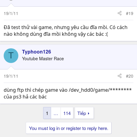
19/1/11
#19
Đã test thử vài game, nhưng yêu cầu đĩa mồi. Có cách
nào không dùng đĩa mồi không vậy các bác :(
Typhoon126
T
Youtube Master Race
19/1/11
#20
dùng ftp thì chép game vào /dev_hdd0/game/********
của ps3 hả các bác
1
…
114
Tiếp
You must log in or register to reply here.