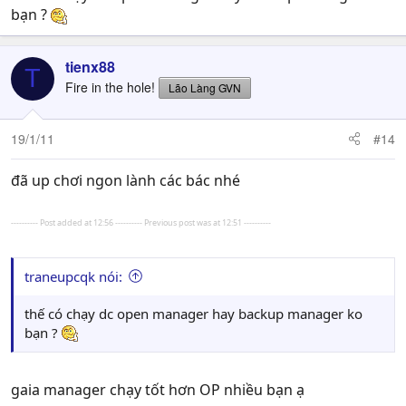
bạn ?
tienx88
T
Fire in the hole!
Lão Làng GVN
19/1/11
#14
đã up chơi ngon lành các bác nhé
---------- Post added at 12:56 ---------- Previous post was at 12:51 ----------
traneupcqk nói:
thế có chạy dc open manager hay backup manager ko
bạn ?
gaia manager chạy tốt hơn OP nhiều bạn ạ