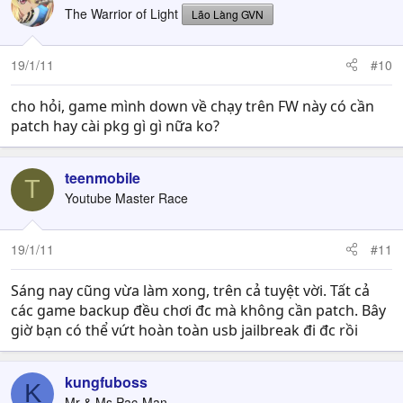
The Warrior of Light
Lão Làng GVN
19/1/11
#10
cho hỏi, game mình down về chạy trên FW này có cần
patch hay cài pkg gì gì nữa ko?
teenmobile
T
Youtube Master Race
19/1/11
#11
Sáng nay cũng vừa làm xong, trên cả tuyệt vời. Tất cả
các game backup đều chơi đc mà không cần patch. Bây
giờ bạn có thể vứt hoàn toàn usb jailbreak đi đc rồi
kungfuboss
K
Mr & Ms Pac-Man