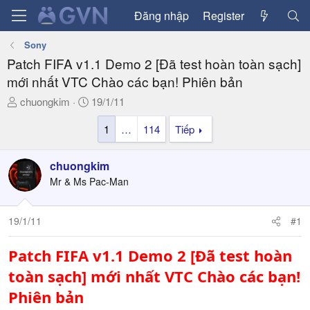
Đăng nhập
Register
Sony
Patch FIFA v1.1 Demo 2 [Đã test hoàn toàn sạch]
mới nhất VTC Chào các bạn! Phiên bản
T
N
chuongkim
19/1/11
h
g
1
…
114
Tiếp
r
à
e
y
a
g
chuongkim
d
ử
Mr & Ms Pac-Man
s
i
t
a
19/1/11
#1
r
t
Patch FIFA v1.1 Demo 2 [Đã test hoàn
e
toàn sạch] mới nhất VTC Chào các bạn!
r
Phiên bản