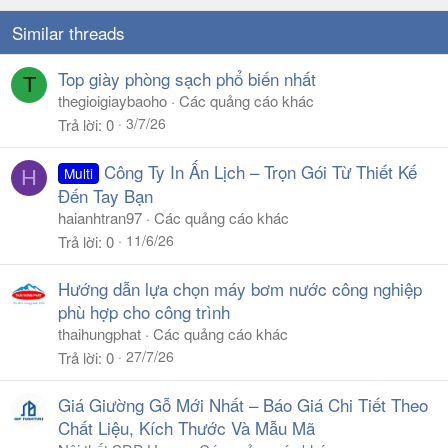
Similar threads
Top giày phòng sạch phổ biến nhất
T
thegioigiaybaoho
Các quảng cáo khác
3/7/26
Trả lời
0
Công Ty In Ấn Lịch – Trọn Gói Từ Thiết Kế
Multi
H
Đến Tay Bạn
haianhtran97
Các quảng cáo khác
11/6/26
Trả lời
0
Hướng dẫn lựa chọn máy bơm nước công nghiệp
phù hợp cho công trình
thaihungphat
Các quảng cáo khác
27/7/26
Trả lời
0
Giá Giường Gỗ Mới Nhất – Báo Giá Chi Tiết Theo
Chất Liệu, Kích Thước Và Mẫu Mã