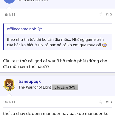
19/1/11
#12
offlinegame nói:
theo như tin tức thì ko cần đĩa mồi... Những game trên
của bác ko biết ở HN có bác nó có ko em qua mua cái
Cậu test thử cái god of war 3 hộ mình phát (đừng cho
đĩa mồi) xem thế nào???
traneupcqk
The Warrior of Light
Lão Làng GVN
19/1/11
#13
thế có chạy dc open manager hay backup manager ko