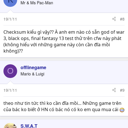
Mr & Ms Pac-Man
19/1/11
#8
Checksum kiểu gì vậy?? À anh em nào có sẵn god of war
3, black ops, final fantasy 13 test thử trên cfw này phát
(không hiểu với những game này còn cần đĩa mồi
không)??
offlinegame
O
Mario & Luigi
19/1/11
#9
theo như tin tức thì ko cần đĩa mồi... Những game trên
của bác ko biết ở HN có bác nó có ko em qua mua cái
S.W.A.T