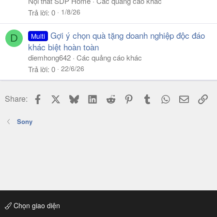
Nội thất SDP Home
Các quảng cáo khác
1/8/26
Trả lời
0
Gợi ý chọn quà tặng doanh nghiệp độc đáo
Multi
D
khác biệt hoàn toàn
diemhong642
Các quảng cáo khác
22/6/26
Trả lời
0
Facebook
X
Bluesky
LinkedIn
Reddit
Pinterest
Tumblr
WhatsApp
Email
Li
Share:
Sony
Chọn giao diện