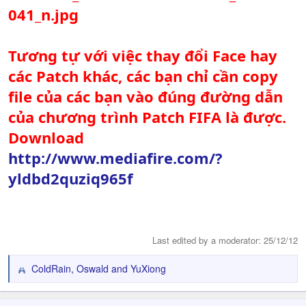
Tương tự với việc thay đổi Face hay
các Patch khác, các bạn chỉ cần copy
file của các bạn vào đúng đường dẫn
của chương trình Patch FIFA là được.
Download
http://www.mediafire.com/?
yldbd2quziq965f
Last edited by a moderator:
25/12/12
ColdRain
,
Oswald
and
YuXiong
R
e
a