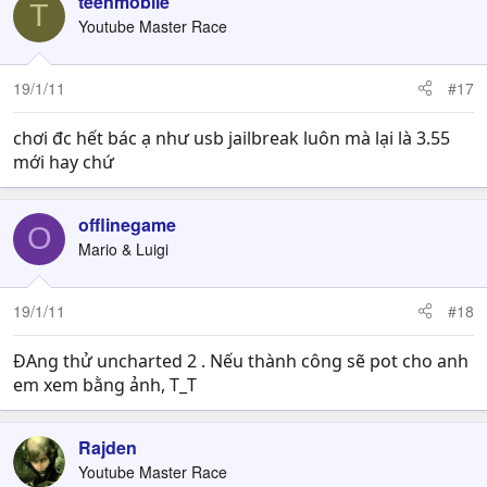
teenmobile
T
Youtube Master Race
19/1/11
#17
chơi đc hết bác ạ như usb jailbreak luôn mà lại là 3.55
mới hay chứ
offlinegame
O
Mario & Luigi
19/1/11
#18
ĐAng thử uncharted 2 . Nếu thành công sẽ pot cho anh
em xem bằng ảnh, T_T
Rajden
Youtube Master Race