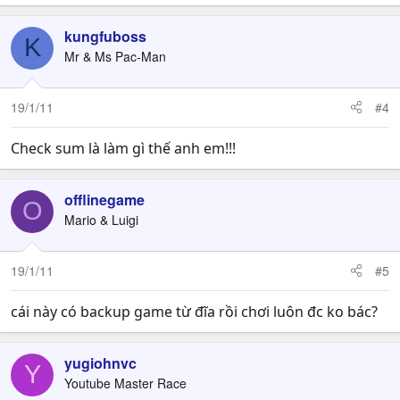
kungfuboss
K
Mr & Ms Pac-Man
19/1/11
#4
Check sum là làm gì thế anh em!!!
offlinegame
O
Mario & Luigi
19/1/11
#5
cái này có backup game từ đĩa rồi chơi luôn đc ko bác?
yugiohnvc
Y
Youtube Master Race