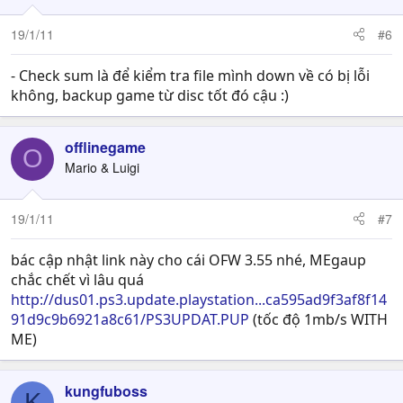
19/1/11
#6
- Check sum là để kiểm tra file mình down về có bị lỗi
không, backup game từ disc tốt đó cậu :)
offlinegame
O
Mario & Luigi
19/1/11
#7
bác cập nhật link này cho cái OFW 3.55 nhé, MEgaup
chắc chết vì lâu quá
http://dus01.ps3.update.playstation...ca595ad9f3af8f14
91d9c9b6921a8c61/PS3UPDAT.PUP
(tốc độ 1mb/s WITH
ME)
kungfuboss
K