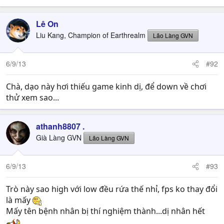
“Run as administrator”
2) Type bcdedit /set IncreaseUserVa 3072
Lê On
3) After pressing enter, it should say something like
Liu Kang, Champion of Earthrealm
Lão Làng GVN
"Operation completed successfully".
4) Reboot your computer.
5) Try running Outlast again
6/9/13
#92
Windows XP 32 bits is unfortunately unsupported, as
Chà, dạo này hơi thiếu game kinh dị, để down về chơi
indicated in the System Requirements. You may still be
thử xem sao...
able to run it, but we cannot guarantee that these
systems can play Outlast.
athanh8807 .
Già Làng GVN
Lão Làng GVN
6/9/13
#93
Trò này sao high với low đều rứa thế nhỉ, fps ko thay đổi
là mấy
Mấy tên bệnh nhân bị thí nghiệm thành...dị nhân hết