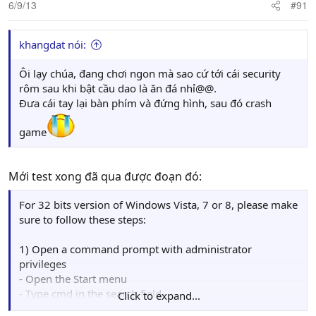
6/9/13
#91
khangdat nói:
Ôi lạy chúa, đang chơi ngon mà sao cứ tới cái security
rôm sau khi bật cầu dao là ăn đá nhỉ@@.
Đưa cái tay lại bàn phím và đứng hình, sau đó crash
game
Mới test xong đã qua được đoạn đó:
For 32 bits version of Windows Vista, 7 or 8, please make
sure to follow these steps:
1) Open a command prompt with administrator
privileges
- Open the Start menu
- Type cmd in the search field
Click to expand...
- Right click on the command prompt icon and select