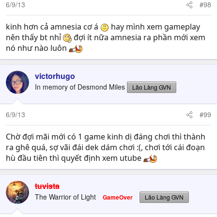
6/9/13
#98
kinh hơn cả amnesia cơ á
hay mình xem gameplay
nên thấy bt nhỉ
đợi ít nữa amnesia ra phần mới xem
nó như nào luôn
victorhugo
In memory of Desmond Miles
Lão Làng GVN
6/9/13
#99
Chờ đợi mãi mới có 1 game kinh dị đáng chơi thì thành
ra ghê quá, sợ vãi đái dek dám chơi :(, chơi tới cái đoạn
hù đầu tiên thì quyết định xem utube
tuvista
The Warrior of Light
GameOver
Lão Làng GVN