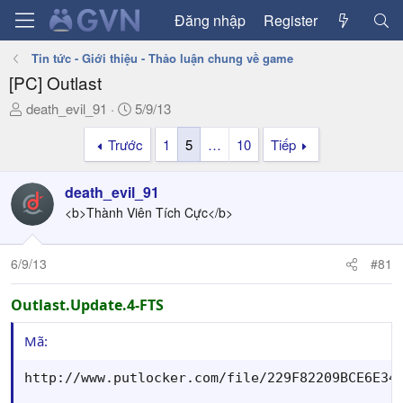
Đăng nhập
Register
Tin tức - Giới thiệu - Thảo luận chung về game
[PC] Outlast
T
N
death_evil_91
5/9/13
h
g
Trước
1
5
…
10
Tiếp
r
à
e
y
a
g
death_evil_91
d
ử
<b>Thành Viên Tích Cực</b>
s
i
t
a
6/9/13
#81
r
t
Outlast.Update.4-FTS
e
r
Mã:
http://www.putlocker.com/file/229F82209BCE6E34