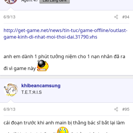
6/9/13
#94
http://get-game.net/news/tin-tuc/game-offline/outlast-
game-kinh-di-nhat-moi-thoi-dai.31790.vhs
anh em dành 1 phút tưởng niệm cho 1 nạn nhân đã ra
đi vì game này
khibeancamsung
T.E.T.Я.I.S
6/9/13
#95
cái đoạn trước khi anh main bị thằng bác sĩ bắt lại làm