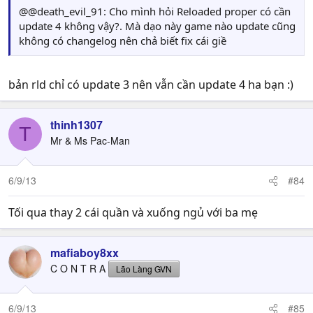
@@death_evil_91: Cho mình hỏi Reloaded proper có cần
update 4 không vậy?. Mà dạo này game nào update cũng
không có changelog nên chả biết fix cái giề
bản rld chỉ có update 3 nên vẫn cần update 4 ha bạn :)
thinh1307
T
Mr & Ms Pac-Man
6/9/13
#84
Tối qua thay 2 cái quần và xuống ngủ với ba mẹ
mafiaboy8xx
C O N T R A
Lão Làng GVN
6/9/13
#85