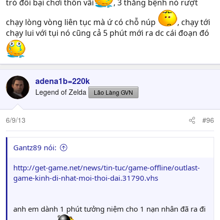
trò đồi bại chơi thốn vãi
, 3 thằng bệnh nó rượt
chạy lòng vòng liên tục mà ứ có chỗ núp
, chạy tới
chạy lui với tụi nó cũng cả 5 phút mới ra dc cái đoạn đó
adena1b=220k
Legend of Zelda
Lão Làng GVN
6/9/13
#96
Gantz89 nói:
http://get-game.net/news/tin-tuc/game-offline/outlast-
game-kinh-di-nhat-moi-thoi-dai.31790.vhs
anh em dành 1 phút tưởng niệm cho 1 nạn nhân đã ra đi