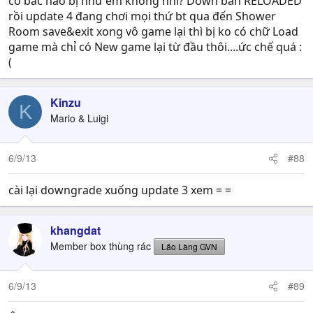
có bác nào bị như em không nhỉ? Down bản RELOADED
rồi update 4 đang chơi mọi thứ bt qua đến Shower
Room save&exit xong vô game lại thì bị ko có chữ Load
game mà chỉ có New game lại từ đầu thôi....ức chế quá :
(
Kinzu
K
Mario & Luigi
6/9/13
#88
cài lại downgrade xuống update 3 xem = =
khangdat
Member box thùng rác
Lão Làng GVN
6/9/13
#89