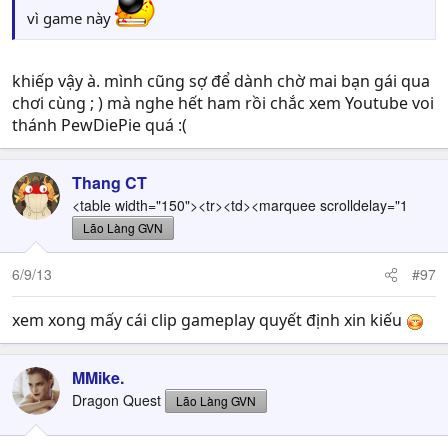
vì game này
khiếp vậy à. mình cũng sợ để dành chờ mai bạn gái qua
chơi cùng ; ) mà nghe hết ham rồi chắc xem Youtube voi
thánh PewDiePie quá :(
Thang CT
<table width="150"><tr><td><marquee scrolldelay="1
Lão Làng GVN
6/9/13
#97
xem xong mấy cái clip gameplay quyết định xin kiếu
MMike.
Dragon Quest
Lão Làng GVN