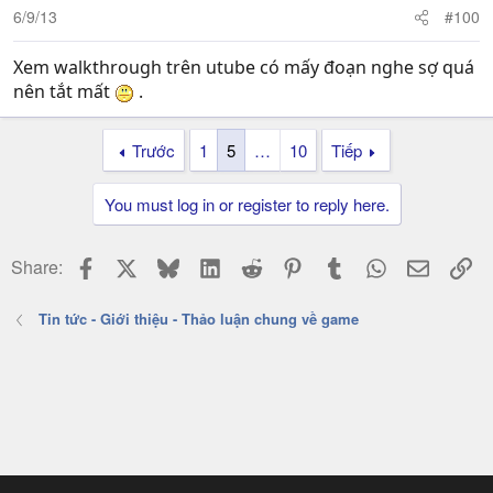
6/9/13
#100
Xem walkthrough trên utube có mấy đoạn nghe sợ quá
nên tắt mất
.
Trước
1
5
…
10
Tiếp
You must log in or register to reply here.
Facebook
X
Bluesky
LinkedIn
Reddit
Pinterest
Tumblr
WhatsApp
Email
Li
Share:
Tin tức - Giới thiệu - Thảo luận chung về game