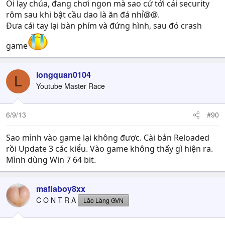
Ôi lạy chúa, đang chơi ngon mà sao cứ tới cái security
rôm sau khi bật cầu dao là ăn đá nhỉ@@.
Đưa cái tay lại bàn phím và đứng hình, sau đó crash
game
longquan0104
L
Youtube Master Race
6/9/13
#90
Sao mình vào game lại không được. Cài bản Reloaded
rồi Update 3 các kiểu. Vào game không thấy gì hiện ra.
Mình dùng Win 7 64 bit.
mafiaboy8xx
C O N T R A
Lão Làng GVN