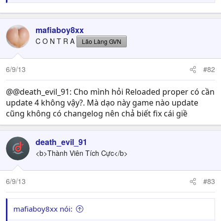
mafiaboy8xx
C O N T R A
Lão Làng GVN
6/9/13
#82
@@death_evil_91: Cho mình hỏi Reloaded proper có cần
update 4 không vậy?. Mà dạo này game nào update
cũng không có changelog nên chả biết fix cái giề
death_evil_91
<b>Thành Viên Tích Cực</b>
6/9/13
#83
mafiaboy8xx nói: