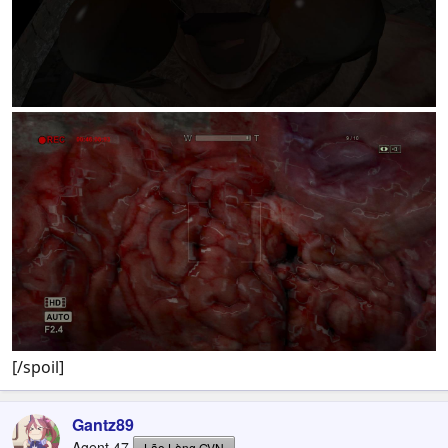
[/spoil]
Gantz89
Agent 47
Lão Làng GVN