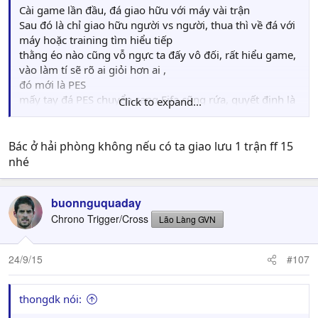
Cài game lần đầu, đá giao hữu với máy vài trận
Sau đó là chỉ giao hữu người vs người, thua thì về đá với
máy hoặc training tìm hiểu tiếp
thằng éo nào cũng vỗ ngực ta đấy vô đối, rất hiểu game,
vào làm tí sẽ rõ ai giỏi hơn ai ,
đó mới là PES
mấy tay đá PES chuyển sang Fifa cũng rứa, quyết định là
Click to expand...
ở offline người vs người
Bác ở hải phòng không nếu có ta giao lưu 1 trận ff 15
nhé
buonnguquaday
Chrono Trigger/Cross
Lão Làng GVN
24/9/15
#107
thongdk nói: