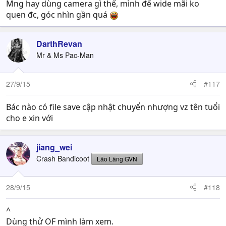
Mng hay dùng camera gì thế, mình để wide mãi ko
quen đc, góc nhìn gần quá
DarthRevan
Mr & Ms Pac-Man
27/9/15
#117
Bác nào có file save cập nhật chuyển nhượng vz tên tuổi
cho e xin với
jiang_wei
Crash Bandicoot
Lão Làng GVN
28/9/15
#118
^
Dùng thử OF mình làm xem.