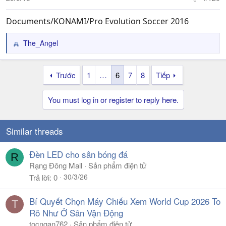
Documents/KONAMI/Pro Evolution Soccer 2016
The_Angel
R
e
a
Trước
1
…
6
7
8
Tiếp
c
t
i
You must log in or register to reply here.
o
n
s
Similar threads
:
Đèn LED cho sân bóng đá
R
Rạng Đông Mall
Sản phẩm điện tử
30/3/26
Trả lời
0
Bí Quyết Chọn Máy Chiếu Xem World Cup 2026 To
T
Rõ Như Ở Sân Vận Động
tocngan762
Sản phẩm điện tử