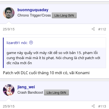
buonnguquaday
Chrono Trigger/Cross
Lão Làng GVN
25/9/15
#112
lizard91 nói:
game này quẩy với máy rất dễ so với bản 15. phạm lỗi
cung thoải mái mà ít bị phạt. Nói chung là chờ patch với
dlc nữa mới ổn
Patch với DLC cuối tháng 10 mới có, vãi Konami
jiang_wei
Crash Bandicoot
Lão Làng GVN
25/9/15
#113