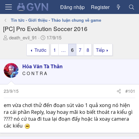
Đăng nhập
Register
Tin tức - Giới thiệu - Thảo luận chung về game
[PC] Pro Evolution Soccer 2016
T
N
death_evil_91
17/9/15
h
g
Trước
1
…
6
7
8
Tiếp
r
à
e
y
a
g
Hỏa Vân Tà Thần
d
ử
C O N T R A
s
i
t
a
23/9/15
#101
r
t
em vừa chơi thử đến đoạn sút vào 1 quả xong nó hiện
e
ra cái phần Reply, loay hoay mãi ko biết thoát ra kiểu gì
r
???? nó cứ tua đi tua lại đoạn đấy hoặc là xoay camera
các kiểu