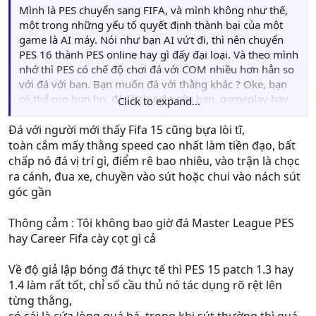
Mình là PES chuyển sang FIFA, và mình không như thế,
một trong những yếu tố quyết định thành bại của một
game là AI máy. Nói như bạn AI vứt đi, thì nên chuyển
PES 16 thành PES online hay gì đấy đại loại. Và theo mình
nhớ thì PES có chế độ chơi đá với COM nhiều hơn hẳn so
với đá với bạn. Bạn muốn đá với thằng khác ? Oke, bạn
có thể pro hơn họ, đó là chuyện của bạn, gameplay hay
Click to expand...
hoặc tệ thì đá bừa cũng có thằng ăn. Nhưng về vấn đề
gameplay cốt lõi của game, thì đó là một sự thất bại. Và
Đá với người mới thấy Fifa 15 cũng bựa lòi tĩ,
nói thật tìm hiểu game với cái cơ chế phòng thủ óc heo
toàn cắm mấy thằng speed cao nhất làm tiền đạo, bất
của PES thì chẳng bao giờ khá lên được.
chấp nó đá vị trí gì, điểm rê bao nhiêu, vào trận là chọc
ra cánh, đua xe, chuyền vào sút hoặc chui vào nách sút
góc gần
Thông cảm : Tôi không bao giờ đá Master League PES
hay Career Fifa cày cọt gì cả
Về độ giả lập bóng đá thực tế thì PES 15 patch 1.3 hay
1.4 làm rất tốt, chỉ số cầu thủ nó tác dụng rõ rệt lên
từng thằng,