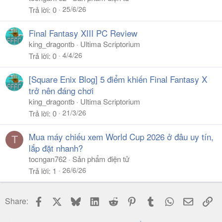
25/6/26
Trả lời
0
Final Fantasy XIII PC Review
king_dragontb
Ultima Scriptorium
4/4/26
Trả lời
0
[Square Enix Blog] 5 điểm khiến Final Fantasy X
trở nên đáng chơi
king_dragontb
Ultima Scriptorium
21/3/26
Trả lời
0
Mua máy chiếu xem World Cup 2026 ở đâu uy tín,
T
lắp đặt nhanh?
tocngan762
Sản phẩm điện tử
26/6/26
Trả lời
1
Facebook
X
Bluesky
LinkedIn
Reddit
Pinterest
Tumblr
WhatsApp
Email
Li
Share: