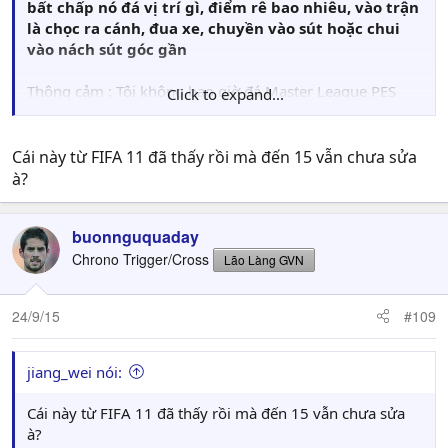
bất chấp nó đá vị trí gì, điểm rê bao nhiêu, vào trận
là chọc ra cánh, đua xe, chuyền vào sút hoặc chui
vào nách sút góc gần
Thông cảm : Tôi không bao giờ đá Master League PES
Click to expand...
hay Career Fifa cày cọt gì cả
Về độ giả lập bóng đá thực tế thì PES 15 patch 1.3 hay
Cái này từ FIFA 11 đã thấy rồi mà đến 15 vẫn chưa sửa
1.4 làm rất tốt, chỉ số cầu thủ nó tác dụng rõ rệt lên từng
à?
thằng, có cái cứa lòng quá bá, và sút thường thì quá cùi
buonnguquaday
PES 16 hiện tại chưa ok, thằng nhồn nào cũng phất bóng
như Pirlo,
Chrono Trigger/Cross
Lão Làng GVN
cao bồi cực dễ vì bóng rebound luôn hút vào chân tiền
đạo
24/9/15
#109
hy vọng Konami nó patch vá hết mấy cái dị hợm này đi
jiang_wei nói:
Cái này từ FIFA 11 đã thấy rồi mà đến 15 vẫn chưa sửa
à?