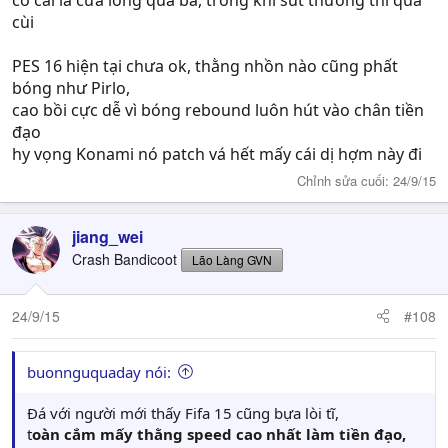
có cái là cứa lòng quá bá, trong khi sút thường thì quá
cùi
PES 16 hiện tại chưa ok, thằng nhồn nào cũng phất
bóng như Pirlo,
cao bồi cực dễ vì bóng rebound luôn hút vào chân tiền
đạo
hy vọng Konami nó patch vá hết mấy cái dị hợm này đi
Chỉnh sửa cuối:
24/9/15
jiang_wei
Crash Bandicoot
Lão Làng GVN
24/9/15
#108
buonnguquaday nói:
Đá với người mới thấy Fifa 15 cũng bựa lòi tĩ,
t
oàn cắm mấy thằng speed cao nhất làm tiền đạo,