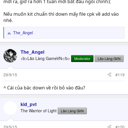
mới ra, giờ ra hơn 1 tuần mới bắt đầu ngồi chỉnh:(
Nếu muốn kit chuẩn thì down mấy file cpk về add vào
nhé.
The_Angel
R
e
a
c
The_Angel
t
<b>Lão Làng GameVN</b>
Moderator
Lão Làng GVN
i
o
n
29/9/15
#119
s
:
^ Cái của bác down về rồi bỏ vào đâu?
kid_pvt
The Warrior of Light
Lão Làng GVN
29/9/15
#120