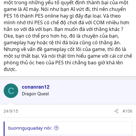
một trong những yếu tố quyết định thành bại của một
game là AI máy. Nói như bạn AI vứt đi, thì nên chuyển
PES 16 thành PES online hay gì đấy đại loại. Và theo
mình nhớ thì PES có chế độ chơi đá với COM nhiều hơn
hẳn so với đá với bạn. Bạn muốn đá với thằng khác ?
Oke, bạn có thể pro hơn họ, đó là chuyện của bạn,
gameplay hay hoặc tệ thì đá bừa cũng có thằng ăn.
Nhưng về vấn đề gameplay cốt lõi của game, thì đó là
một sự thất bại. Và nói thật tìm hiểu game với cái cơ chế
phòng thủ óc heo của PES thì chẳng bao giờ khá lên
được.
conanran12
C
Dragon Quest
24/9/15
#106
buonnguquaday nói: