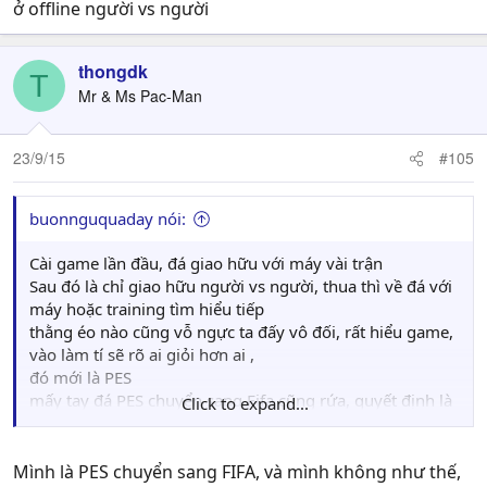
ở offline người vs người
thongdk
T
Mr & Ms Pac-Man
23/9/15
#105
buonnguquaday nói:
Cài game lần đầu, đá giao hữu với máy vài trận
Sau đó là chỉ giao hữu người vs người, thua thì về đá với
máy hoặc training tìm hiểu tiếp
thằng éo nào cũng vỗ ngực ta đấy vô đối, rất hiểu game,
vào làm tí sẽ rõ ai giỏi hơn ai ,
đó mới là PES
mấy tay đá PES chuyển sang Fifa cũng rứa, quyết định là
Click to expand...
ở offline người vs người
Mình là PES chuyển sang FIFA, và mình không như thế,