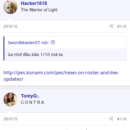
Hacker1618
The Warrior of Light
25/9/15
#115
SwordMasterDT nói:
ủa nhớ đâu bảo 1/10 mà ta.
http://pes.konami.com/pes/news-on-roster-and-live-
updates/
TomyG:.
C O N T R A
26/9/15
#116