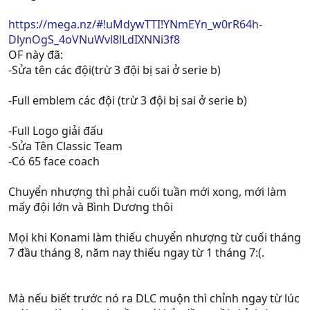
https://mega.nz/#!uMdywTTI!YNmEYn_w0rR64h-
DlynOgS_4oVNuWvl8lLdIXNNi3f8
OF này đã:
-Sửa tên các đội(trừ 3 đội bị sai ở serie b)
-Full emblem các đội (trừ 3 đội bị sai ở serie b)
-Full Logo giải đấu
-Sửa Tên Classic Team
-Có 65 face coach
Chuyển nhượng thì phải cuối tuần mới xong, mới làm
mấy đội lớn và Bình Dương thôi
Mọi khi Konami làm thiếu chuyển nhượng từ cuối tháng
7 đầu tháng 8, năm nay thiếu ngay từ 1 tháng 7:(.
Mà nếu biết trước nó ra DLC muộn thì chỉnh ngay từ lúc