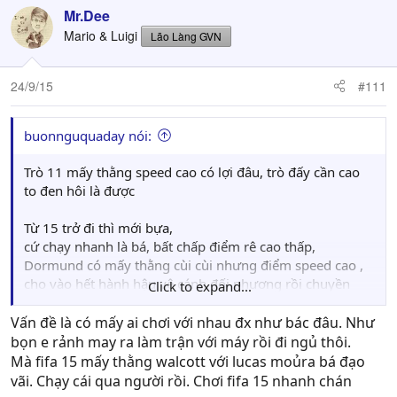
Mr.Dee
Mario & Luigi
Lão Làng GVN
24/9/15
#111
buonnguquaday nói:
Trò 11 mấy thằng speed cao có lợi đâu, trò đấy cần cao
to đen hôi là được
Từ 15 trở đi thì mới bựa,
cứ chạy nhanh là bá, bất chấp điểm rê cao thấp,
Dormund có mấy thằng cùi cùi nhưng điểm speed cao ,
cho vào hết hành hậu vệ cánh đối phương rồi chuyền
Click to expand...
vào
Vấn đề là có mấy ai chơi với nhau đx như bác đâu. Như
bọn e rảnh may ra làm trận với máy rồi đi ngủ thôi.
Mà fifa 15 mấy thằng walcott với lucas moủra bá đạo
vãi. Chạy cái qua người rồi. Chơi fifa 15 nhanh chán