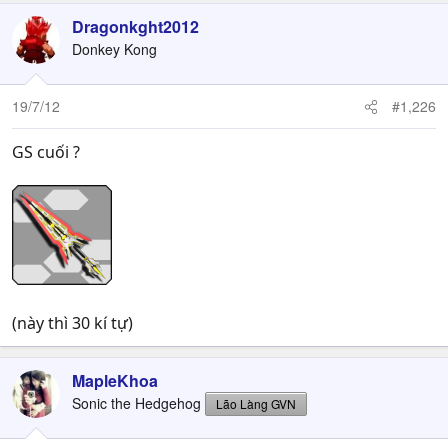
Dragonkght2012
Donkey Kong
19/7/12
#1,226
GS cuối ?
(này thì 30 kí tự)
MapleKhoa
Sonic the Hedgehog
Lão Làng GVN