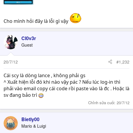
Cho mình hỏi đây là lỗi gì vậy
Cl0v3r
Guest
20/7/12
#1,232
Cái scy là dòng lance , không phải gs
^ Xuất hiện lỗi đó khi nào vậy pác ? Nếu lúc log-in thì
phải vào email copy cái code rồi paste vào là đc . Hoặc là
sv đang bảo trì
Chỉnh sửa cuối:
20/7/12
Bietly00
Mario & Luigi