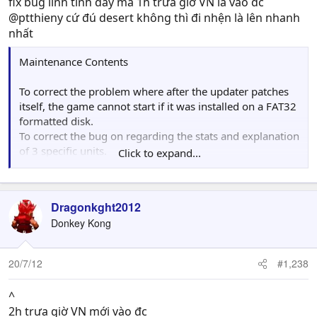
fix bug linh tinh đấy mà 1h trưa giờ VN là vào dc
@ptthieny cứ đú desert không thì đi nhện là lên nhanh
nhất
Maintenance Contents
To correct the problem where after the updater patches
itself, the game cannot start if it was installed on a FAT32
formatted disk.
To correct the bug on regarding the stats and explanation
of 3 specific units.
Click to expand...
To address a bug where the interrupt ranking mail is also
sent to those were weren’t ranked
Dragonkght2012
Donkey Kong
20/7/12
#1,238
^
2h trưa giờ VN mới vào đc