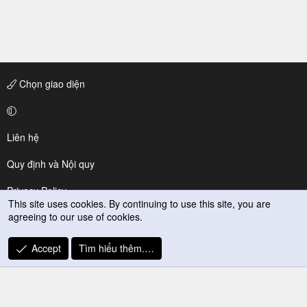
Chọn giao diện
Liên hệ
Quy định và Nội quy
Privacy Policy
This site uses cookies. By continuing to use this site, you are
agreeing to our use of cookies.
Trợ giúp
R
Accept
Tìm hiểu thêm.…
S
S