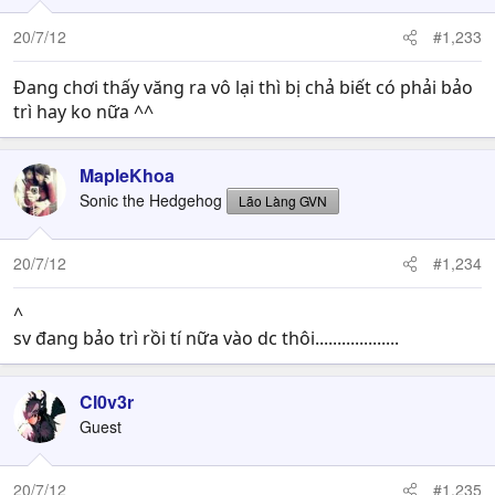
20/7/12
#1,233
Đang chơi thấy văng ra vô lại thì bị chả biết có phải bảo
trì hay ko nữa ^^
MapleKhoa
Sonic the Hedgehog
Lão Làng GVN
20/7/12
#1,234
^
sv đang bảo trì rồi tí nữa vào dc thôi...................
Cl0v3r
Guest
20/7/12
#1,235