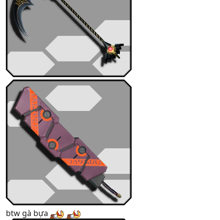
btw gà bựa