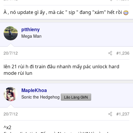
À , nó update gì ấy , mà các " sịp " đang "xám" hết rồi
ptthieny
Mega Man
20/7/12
#1,236
lên 21 rùi h đi train đâu nhanh mấy pác unlock hard
mode rùi lun
MapleKhoa
Sonic the Hedgehog
Lão Làng GVN
20/7/12
#1,237
^x2