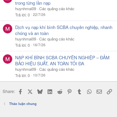
trong từng lần nạp
huynhmai09
Các quảng cáo khác
22/7/26
Trả lời
0
Dịch vụ nạp khí bình SCBA chuyên nghiệp, nhanh
chóng và an toàn
huynhmai09
Các quảng cáo khác
16/7/26
Trả lời
0
NẠP KHÍ BÌNH SCBA CHUYÊN NGHIỆP – ĐẢM
BẢO HIỆU SUẤT, AN TOÀN TỐI ĐA
huynhmai09
Các quảng cáo khác
10/7/26
Trả lời
0
Facebook
X
Bluesky
LinkedIn
Reddit
Pinterest
Tumblr
WhatsApp
Email
Li
Share:
Thảo luận chung