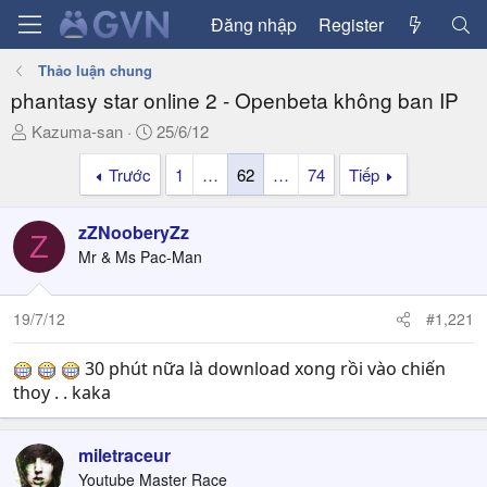
Đăng nhập
Register
Thảo luận chung
phantasy star online 2 - Openbeta không ban IP
T
N
Kazuma-san
25/6/12
h
g
Trước
1
…
62
…
74
Tiếp
r
à
e
y
a
g
zZNooberyZz
Z
d
ử
Mr & Ms Pac-Man
s
i
t
a
19/7/12
#1,221
r
t
30 phút nữa là download xong rồi vào chiến
e
thoy . . kaka
r
miletraceur
Youtube Master Race