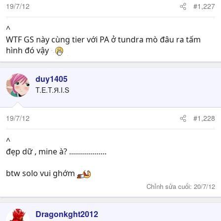
19/7/12
#1,227
^
WTF GS này cùng tier với PA ở tundra mò đâu ra tấm
hình đó vậy
duy1405
T.E.T.Я.I.S
19/7/12
#1,228
^
đẹp dữ , mine à? ...................
btw solo vui ghớm
Chỉnh sửa cuối:
20/7/12
Dragonkght2012