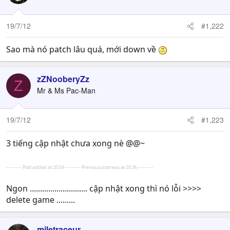
19/7/12
#1,222
Sao mà nó patch lâu quá, mới down về
zZNooberyZz
Z
Mr & Ms Pac-Man
19/7/12
#1,223
3 tiếng cập nhật chưa xong nè @@~
---------- Post added at 20:59 ---------- Previous post was at 20:36 ----------
Ngon ............................ cập nhật xong thì nó lỗi >>>>
delete game .........
miletraceur