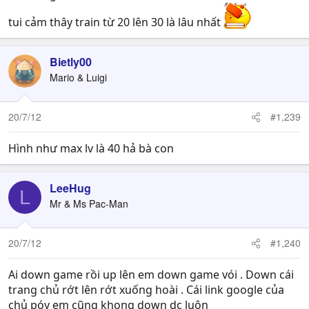
tui cảm thây train từ 20 lên 30 là lâu nhất
Bietly00
Mario & Luigi
20/7/12
#1,239
Hình như max lv là 40 hả bà con
LeeHug
L
Mr & Ms Pac-Man
20/7/12
#1,240
Ai down game rồi up lên em down game vói . Down cái
trang chủ rớt lên rớt xuống hoài . Cái link google của
chủ póy em cũng khong down dc luôn