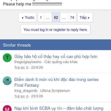
Please help me !!!!!!!!!!!!!!!!!!!!!!!!!!!!!!
Trước
1
…
62
…
74
Tiếp
You must log in or register to reply here.
Similar threads
Giày bảo hộ cổ thấp hay cổ cao phù hợp hơn
T
thegioigiaybaoho
Các quảng cáo khác
22/6/26
Trả lời
0
Điểm danh 5 món vũ khí độc đáo trong series
Final Fantasy
king_dragontb
Ultima Scriptorium
23/3/26
Trả lời
0
Nạp khí bình SCBA uy tín – đảm bảo chất lượng