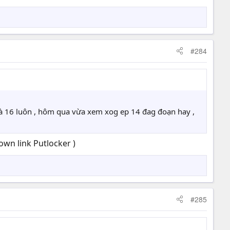
#284
và 16 luôn , hôm qua vừa xem xog ep 14 đag đoạn hay ,
wn link Putlocker )
#285