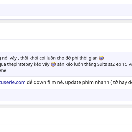
nói vậy , thôi khỏi coi luôn cho đỡ phí thời gian
 qua thepiratebay kéo vậy
sẵn kéo luôn thằng Suits ss2 ep 15 
ehe
userie.com
để down film nè, update phim nhanh ( tớ hay do