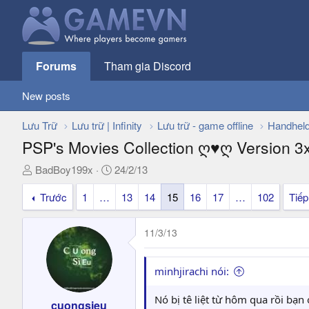
Forums
Tham gia Discord
New posts
Lưu Trữ
Lưu trữ | Infinity
Lưu trữ - game offline
Handhel
PSP's Movies Collection ღ♥ღ Version 3x 
T
N
BadBoy199x
24/2/13
h
g
Trước
1
…
13
14
15
16
17
…
102
Tiếp
r
à
e
y
a
g
11/3/13
d
ử
s
i
t
minhjirachi nói:
a
r
Nó bị tê liệt từ hôm qua rồi bạn
cuongsieu