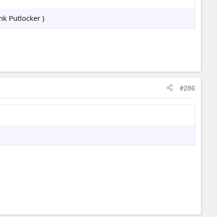
k Putlocker )
#286