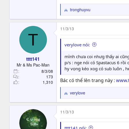
tronghuyvu
R
e
a
c
11/3/13
T
t
i
o
verylove nói:
n
s
mình chưa coi nhưg thấy ai cũng 
tttt141
:
p/s : nge nói có Spastacus 6 rồi
Mr & Ms Pac-Man
hy vọng kéo xog có sub luôn , h
8/3/08
173
Bác có thể lên trang này :
www.t
1,310
verylove
R
e
a
c
11/3/13
t
i
o
tttt141 nói: