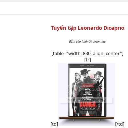
Tuyển tập Leonardo Dicaprio
Bấm vào hình để down nha
[table="width: 830, align: center"]
[tr]
[td]
[/td]