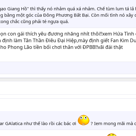
 Ngạo Giang Hồ" thì thấy nó nhảm quá xá nhảm. Chế tùm lum tá l
g bằng một góc của Đông Phương Bất Bại. Còn mối tình nó xây 
ong chắc cũng phải té ngựa quá.
ho bọn con gái thích yêu đương nhăng nhít thôi!!xem Hứa 
 định làm Tân Thần Điêu Đại Hiệp,mày định giết Fan Kim D
o Phong Lão tiền bối chơi thân với ĐPBB!!vãi đái thật
tar GAlatica như thế lào rồi các bác ơi
? Iem mong mãi mà c