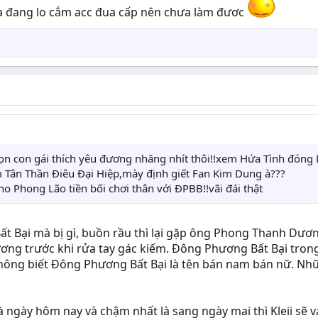
a đang lo cắm acc đua cấp nên chưa làm đươc
o bọn con gái thích yêu đương nhăng nhít thôi!!xem Hứa Tình đ
 Tân Thần Điêu Đại Hiệp,mày định giết Fan Kim Dung à???
o Phong Lão tiền bối chơi thân với ĐPBB!!vãi đái thật
ất Bại mà bị gì, buồn rầu thì lại gặp ông Phong Thanh Dư
ơng trước khi rửa tay gác kiếm. Đông Phương Bất Bại tro
hông biết Đông Phương Bất Bại là tên bán nam bán nữ. Nhữn
là ngày hôm nay và chậm nhất là sang ngày mai thì Kleii sẽ v