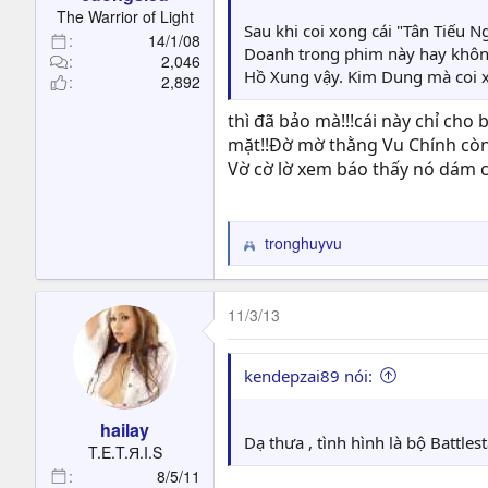
t
The Warrior of Light
e
Sau khi coi xong cái "Tân Tiếu
14/1/08
r
Doanh trong phim này hay khôn
2,046
Hồ Xung vậy. Kim Dung mà coi x
2,892
thì đã bảo mà!!!cái này chỉ c
mặt!!Đờ mờ thằng Vu Chính còn
Vờ cờ lờ xem báo thấy nó dám ch
tronghuyvu
R
e
a
c
11/3/13
t
i
o
kendepzai89 nói:
n
s
hailay
:
Dạ thưa , tình hình là bộ Battles
T.E.T.Я.I.S
8/5/11