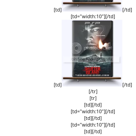
[td]
[/td]
[td="width:10"][/td]
[td]
[/td]
[/tr]
[tr]
[td][/td]
[td="width:10"][/td]
[td][/td]
[td="width:10"][/td]
[td][/td]