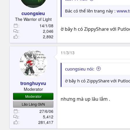
n
s
Bác có thể lên trang này :
www.t
cuongsieu
:
The Warrior of Light
14/1/08
ờ bây h có ZippyShare với Putl
2,046
2,892
11/3/13
cuongsieu nói:
ờ bây h có ZippyShare với Putlo
tronghuyvu
Moderator
Moderator
nhưng mà up lâu lắm .
Lão Làng GVN
27/6/06
5,412
281,417