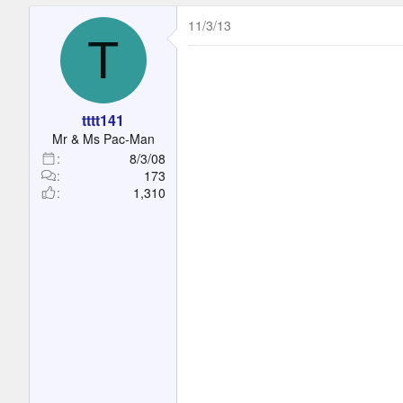
11/3/13
T
tttt141
Mr & Ms Pac-Man
8/3/08
173
1,310