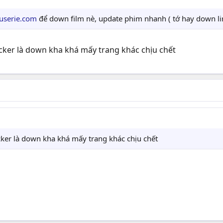
userie.com
để down film nè, update phim nhanh ( tớ hay down lin
ocker là down kha khá mấy trang khác chịu chết
cker là down kha khá mấy trang khác chịu chết