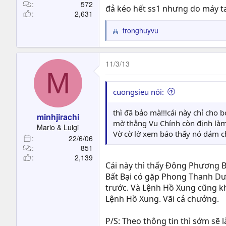
572
đả kéo hết ss1 nhưng do máy t
2,631
tronghuyvu
R
e
a
c
11/3/13
M
t
i
o
cuongsieu nói:
n
s
thì đã bảo mà!!!cái này chỉ ch
minhjirachi
:
mờ thằng Vu Chính còn định làm
Mario & Luigi
Vờ cờ lờ xem báo thấy nó dám ch
22/6/06
851
2,139
Cái này thì thấy Đông Phương B
Bất Bại có gặp Phong Thanh Dư
trước. Và Lệnh Hồ Xung cũng k
Lệnh Hồ Xung. Vãi cả chưởng.
P/S: Theo thông tin thì sớm sẽ 