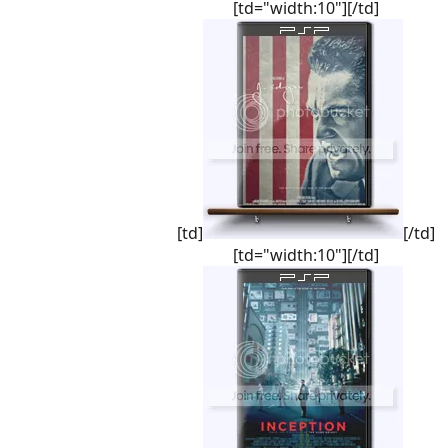
[td="width:10"][/td]
[td]
[/td]
[td="width:10"][/td]