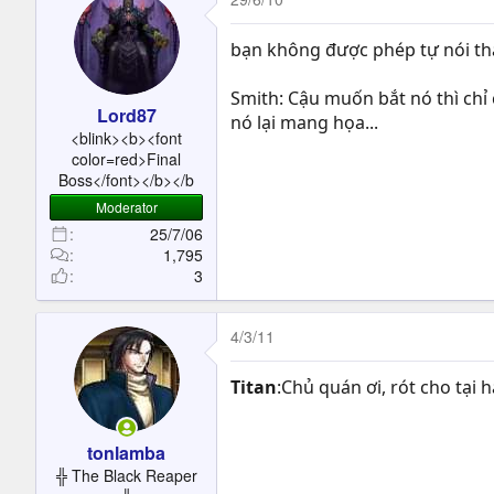
bạn không được phép tự nói t
Smith: Cậu muốn bắt nó thì chỉ
Lord87
nó lại mang họa...
<blink><b><font
color=red>Final
Boss</font></b></b
Moderator
25/7/06
1,795
3
4/3/11
Titan
:Chủ quán ơi, rót cho tại 
tonlamba
╬ The Black Reaper