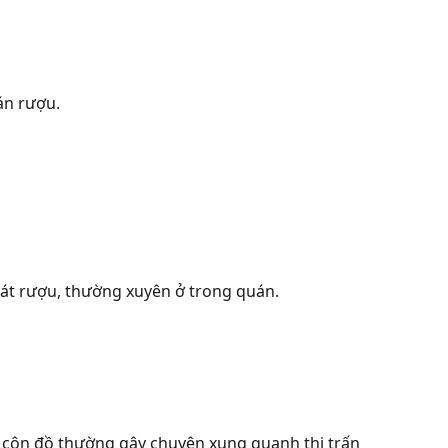
án rượu.
 nát rượu, thường xuyên ở trong quán.
n côn đồ thường gây chuyện xung quanh thị trấn