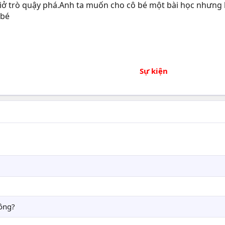
 giở trò quậy phá.Anh ta muốn cho cô bé một bài học nhưng
 bé
Sự kiện​
hông?