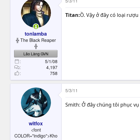
5/3/11
Titan:
Ồ. Vậy ở đây có loại rượu
tonlamba
╬ The Black Reaper
╬
Lão Làng GVN
5/1/08
4,197
758
5/3/11
Smith: Ở đây chúng tôi phục vụ 
witfox
<font
COLOR="indigo">Kho