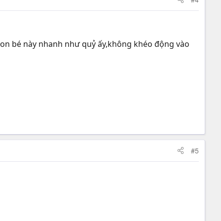
..con bé này nhanh như quỷ ấy,không khéo động vào
#5