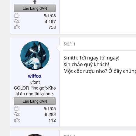
╬
Lão Làng GVN
5/1/08
4,197
758
5/3/11
Smith: Tới ngay tới ngay!
Xin chào quý khách!
Một cốc rượu nho? Ở đây chúng
witfox
<font
COLOR="indigo">Kho
ái ăn nho tím</font>
Lão Làng GVN
5/1/05
6,283
112