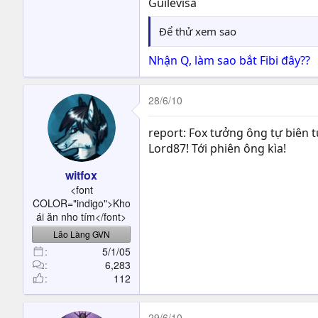
Guilevisa
Để thử xem sao
Nhận Q, làm sao bắt Fibi đây??
28/6/10
report: Fox tưởng ông tự biên 
Lord87! Tới phiên ông kìa!
witfox
<font
COLOR="indigo">Kho
ái ăn nho tím</font>
Lão Làng GVN
5/1/05
6,283
112
29/6/10