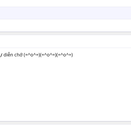
tự diễn chớ (=^o^=)(=^o^=)(=^o^=)