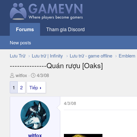
Forums
Tham gia Discord
New posts
Lưu Trữ
Lưu trữ | Infinity
Lưu trữ - game offline
Emblem 
---------------Quán rượu [Oaks]
T
N
witfox
4/3/08
h
g
1
2
Tiếp
r
à
e
y
a
g
4/3/08
d
ử
s
i
t
a
r
witfox