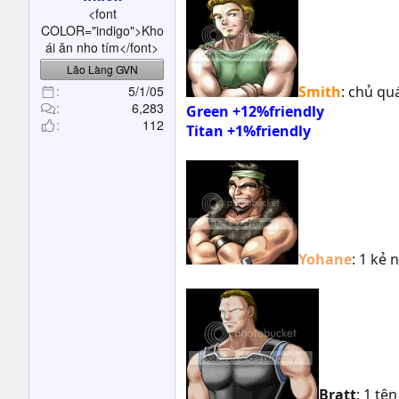
t
<font
e
COLOR="indigo">Kho
r
ái ăn nho tím</font>
Lão Làng GVN
5/1/05
Smith
: chủ qu
6,283
Green +12%friendly
112
Titan +1%friendly
Yohane
: 1 kẻ
Bratt
: 1 tê