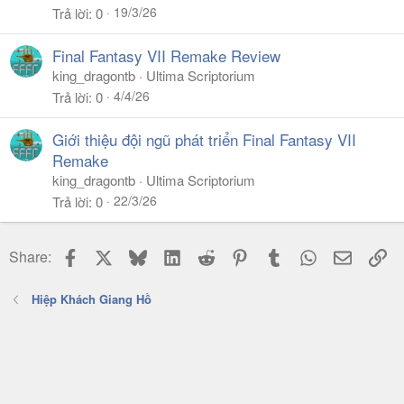
19/3/26
Trả lời
0
Final Fantasy VII Remake Review
king_dragontb
Ultima Scriptorium
4/4/26
Trả lời
0
Giới thiệu đội ngũ phát triển Final Fantasy VII
Remake
king_dragontb
Ultima Scriptorium
22/3/26
Trả lời
0
Facebook
X
Bluesky
LinkedIn
Reddit
Pinterest
Tumblr
WhatsApp
Email
Li
Share:
Hiệp Khách Giang Hồ