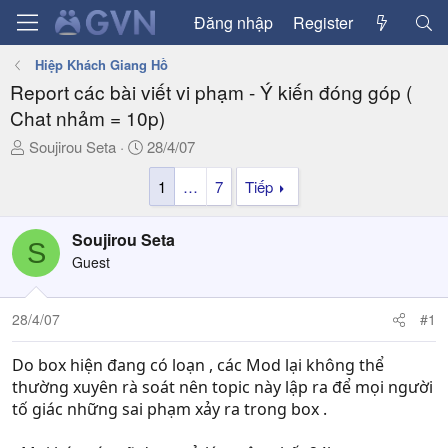
Đăng nhập
Register
Hiệp Khách Giang Hồ
Report các bài viết vi phạm - Ý kiến đóng góp (
Chat nhảm = 10p)
T
N
Soujirou Seta
28/4/07
h
g
1
…
7
Tiếp
r
à
e
y
a
g
Soujirou Seta
S
d
ử
Guest
s
i
t
a
28/4/07
#1
r
t
Do box hiện đang có loạn , các Mod lại không thể
e
thường xuyên rà soát nên topic này lập ra để mọi người
r
tố giác những sai phạm xảy ra trong box .