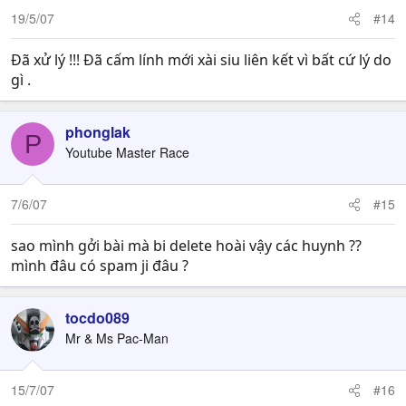
19/5/07
#14
Đã xử lý !!! Đã cấm lính mới xài siu liên kết vì bất cứ lý do
gì .
phonglak
P
Youtube Master Race
7/6/07
#15
sao mình gởi bài mà bi delete hoài vậy các huynh ??
mình đâu có spam ji đâu ?
tocdo089
Mr & Ms Pac-Man
15/7/07
#16