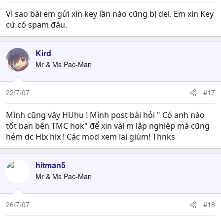
Vì sao bài em gửi xin key lần nào cũng bị del. Em xin Key
cứ có spam đâu.
Kird
Mr & Ms Pac-Man
22/7/07
#17
Mình cũng vậy HUhu ! Mình post bài hỏi " Có anh nào
tốt bạn bên TMC hok" để xin vài m lập nghiệp mà cũng
hẻm dc HIx hix ! Các mod xem lai giùm! Thnks
hitman5
Mr & Ms Pac-Man
26/7/07
#18