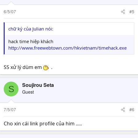
6/5/07
#5
chữ ký của Julian nói:
hack time hiệp khách
http://www.freewebtown.com/hkvietnam/timehack.exe
SS xử lý dùm em
.
Soujirou Seta
S
Guest
7/5/07
#6
Cho xin cái link profile của him .....