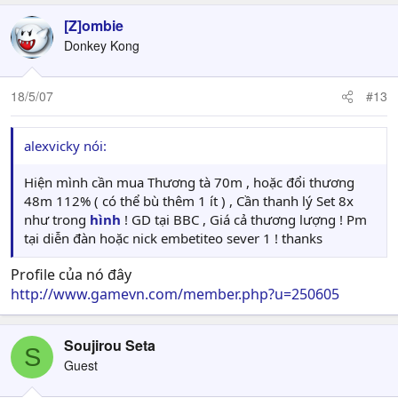
[Z]ombie
Donkey Kong
18/5/07
#13
alexvicky nói:
Hiện mình cần mua Thương tà 70m , hoặc đổi thương
48m 112% ( có thể bù thêm 1 ít ) , Cần thanh lý Set 8x
như trong
hình
! GD tại BBC , Giá cả thương lượng ! Pm
tại diễn đàn hoặc nick embetiteo sever 1 ! thanks
Profile của nó đây
http://www.gamevn.com/member.php?u=250605
Soujirou Seta
S
Guest