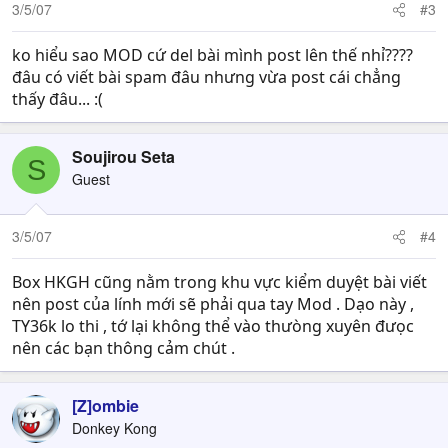
3/5/07
#3
ko hiểu sao MOD cứ del bài mình post lên thế nhỉ????
đâu có viết bài spam đâu nhưng vừa post cái chẳng
thấy đâu... :(
Soujirou Seta
S
Guest
3/5/07
#4
Box HKGH cũng nằm trong khu vực kiểm duyệt bài viết
nên post của lính mới sẽ phải qua tay Mod . Dạo này ,
TY36k lo thi , tớ lại không thể vào thưòng xuyên đưọc
nên các bạn thông cảm chút .
[Z]ombie
Donkey Kong