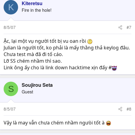
Kiteretsu
K
Fire in the hole!
8/5/07
#7
Ặc, lại một vụ người tốt bị vu oan rồi
Julian là người tốt, ko phải là mấy thằng thả keylog đâu.
Chưa test mà đã đi tố cáo.
Lỡ SS chém nhầm thì sao.
Link ông ấy cho là link down hacktime xịn đấy #
Soujirou Seta
S
Guest
8/5/07
#8
Vậy là may vẫn chưa chém nhầm ngưòi tốt à