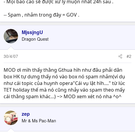
- Mọi báo cáo sẽ được xử lý muộn nhất 24h sau .
-- Spam , nhảm trong đây = GOV .
MjssjngU
Dragon Quest
30/4/07
#2
MOD ơi mìh thấy thằng Gthua hìh như đâu phải dân
box HK tự dưng thấy nó vào box nó spam nhảm(ví dụ
như cái topic của huynh opera"Cái vụ lật hìh...." từ lúc
TET holiday thế mà nó cũng nhảy váo spam theo mấy
cái thằng spam khác...) ~> MOD xem xét nó nha ^o^
zep
Mr & Ms Pac-Man