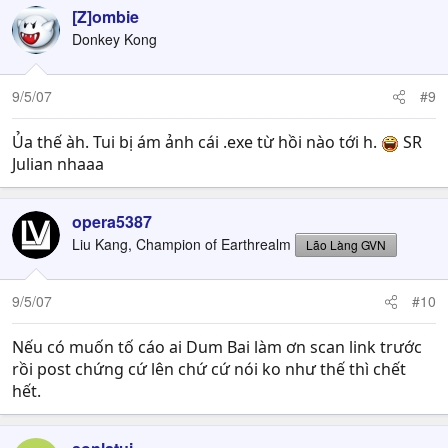
[Z]ombie
Donkey Kong
9/5/07
#9
Ủa thế àh. Tui bị ám ảnh cái .exe từ hồi nào tới h.
SR
Julian nhaaa
opera5387
Liu Kang, Champion of Earthrealm
Lão Làng GVN
9/5/07
#10
Nếu có muốn tố cáo ai Dum Bai làm ơn scan link trước
rồi post chứng cứ lên chứ cứ nói ko như thế thì chết
hết.