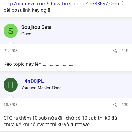
http://gamevn.com/showthread.php?t=333657
<== có
bài post link keylog!!!
Soujirou Seta
S
Guest
21/2/08
#19
Kéo topic này lên...........................!
H4nD0jPL
H
Youtube Master Race
16/3/08
#20
CTC ra thêm 10 sub nữa đi , chứ có 10 sub thì k0 đủ ,
chưa kể khi có event thì k0 vô được we