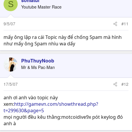
sonlatui
S
Youtube Master Race
9/5/07
#11
mấy ông lập ra cái Topic này để chống Spam mà hình
như mấy ông Spam nhìu wa dấy
PhuThuyNoob
Mr & Ms Pac-Man
17/5/07
#12
anh ơi anh vào topic này
xem:
http://gamevn.com/showthread.php?
t=299630&page=5
mọi người đều kêu thằng:motcoidive9x pót keylog đó
anh à