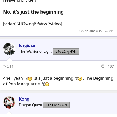
Heavens Divide ?
No, it's just the beginning
[video]5UOwnq6rWrw[/video]
Chỉnh sửa cuối:
7/5/11
forgiuse
The Warrior of Light
Lão Làng GVN
7/5/11
#67
^hell yeah
. It's just a beginning
. The Beginning
of Ren Macquarrie
.
Kong
Dragon Quest
Lão Làng GVN