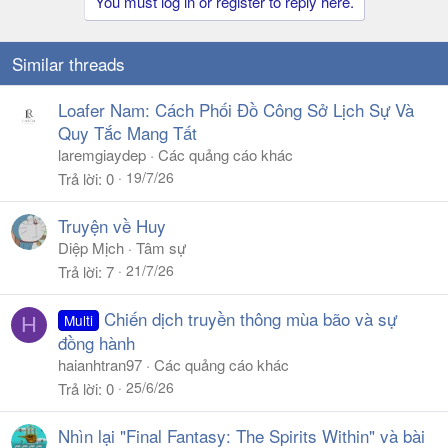
You must log in or register to reply here.
người-bị-tưởng-là-em-gái
.
Gía như ngày đó họ làm bài bình thường như bao người
Similar threads
khác, thì Rena Macquarrie chẳng phải trở thành Ren
trong mắt mọi người.
Loafer Nam: Cách Phối Đồ Công Sở Lịch Sự Và
Quy Tắc Mang Tất
“Ai mà biết được chứ ? Hỏi trời ấy…”
laremgiaydep
Các quảng cáo khác
19/7/26
Trả lời
0
Mái tóc của Rena cũng bắt đầu thấm ướt nước mưa.
Chiếc áo sơmi trắng cũng xám đi dưới cơn mưa đang dần
Truyện về Huy
nặng hạt. Cầm cây dù, Bruno chắn lại cho cô gái trẻ khỏi
Diệp Mịch
Tâm sự
cơn mưa lạnh lẽo.
21/7/26
Trả lời
7
Bruno không nói gì. Cũng phải, đã hơn 30 năm rồi Rena
mới trở lại hình dáng thực sự của mình.
Chiến dịch truyền thông mùa bão và sự
Multi
H
đồng hành
Cái quãng thời gian cô sống dưới nhân dạng của Ren
haianhtran97
Các quảng cáo khác
Macquarrie không phải là ít. Nó đủ lâu để dần biến cô
25/6/26
Trả lời
0
thành một “Ren Macquarrie” thứ hai.
Nhìn lại "Final Fantasy: The Spirits Within" và bài
Ngẫm nghĩ lại, tại sao cô lại tiếp tục sống dưới hình dạng