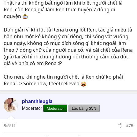
Thật ra thì không bất ngờ lắm khi biết người chết là
trong thành phố, nhưng ngôi mộ thực sự thì lại nằm ở
Ren, còn Rena giả làm Ren thực huyện 7 dòng di
một nơi xa hơn đó. Tay của gã cầm một bó hoa trắng –
nguyện
loại hoa mà người đó thích nhất, đi xa khỏi thành phố
Old Flower trong cái ngày mưa gió này.
Đơn giản vì khi lột tả Rena trong lốt Ren, tác giả miêu tả
hắn như một kẻ không ý chí riêng, chỉ sống vật vưỡng
Phải, Bruno Buccariatti đang đi viếng mộ. Mộ của một
qua ngày, không có mục đích sống gì khác ngoài làm
người họ Macquarrie.
theo 7 dòng chữ của người quá cố. Và cái chết của Rena
(giả) lại vô hình chung hướng nỗi thương cảm của độc
Đã bao lâu rồi nhỉ ?. Gã không nhớ nổi nữa. Khi sống quá
giả về phía cô em Rena :P
lâu, trí nhớ của con người sẽ bị lão hóa đi. Dù gã không
phải con người, nhưng trí nhớ của gã cũng đang bắt đầu
Cho nên, khi nghe tin người chết là Ren chứ ko phải
quá trình lão hóa của chính nó. Gã chỉ nhớ là gã biết
người đó đã hơn chục năm rồi, và người đó là người thân
Rena => Somehow, I feel relieved
của bạn gã.
phanthieugia
Bờ biển Lorelei, dù ở đâu, trong thời tiết nào thì cũng đẹp
Moderator
như nhau. Cái danh : dòng biển của Siren và người cá
Moderator
Lão Làng GVN
quả thật là không phải chỉ trưng cho có. Ngay cả trong
cơn mưa, nó vẫn giữ được vẻ đẹp của mình. Những đợt
8/5/11
#75
sóng gợn vào bờ, đánh bật lên, vừa mạnh mẽ nhưng
không kém phần uyển chuyển như những nghệ sĩ đánh