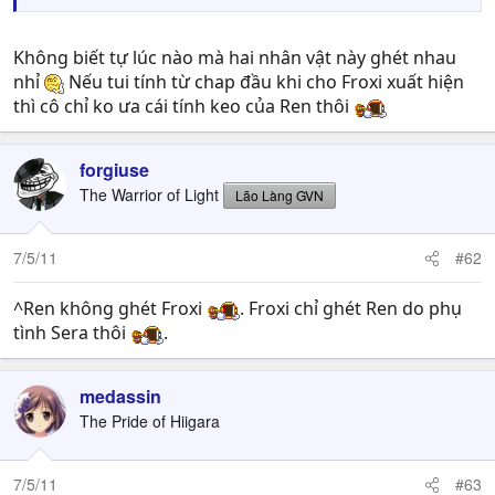
Không biết tự lúc nào mà hai nhân vật này ghét nhau
nhỉ
Nếu tui tính từ chap đầu khi cho Froxi xuất hiện
thì cô chỉ ko ưa cái tính keo của Ren thôi
forgiuse
The Warrior of Light
Lão Làng GVN
7/5/11
#62
^Ren không ghét Froxi
. Froxi chỉ ghét Ren do phụ
tình Sera thôi
.
medassin
The Pride of Hiigara
7/5/11
#63