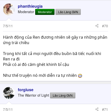
phanthieugia
Moderator
Moderator
Lão Làng GVN
7/5/11
#70
Hành động của Ren đương nhiên sẽ gây ra những phản
ứng trái chiều
Trong khi tất cả mọi người đều buồn bã tiếc nuối khi
Ren ra đi
Phải có ai đó căm ghét khinh bỉ cậu
Như thế truyện nó mới diễn ra tự nhiên
forgiuse
The Warrior of Light
Lão Làng GVN
7/5/11
#71