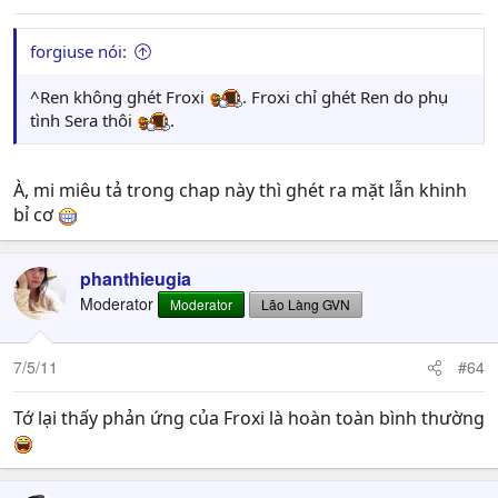
forgiuse nói:
^Ren không ghét Froxi
. Froxi chỉ ghét Ren do phụ
tình Sera thôi
.
À, mi miêu tả trong chap này thì ghét ra mặt lẫn khinh
bỉ cơ
phanthieugia
Moderator
Moderator
Lão Làng GVN
7/5/11
#64
Tớ lại thấy phản ứng của Froxi là hoàn toàn bình thường