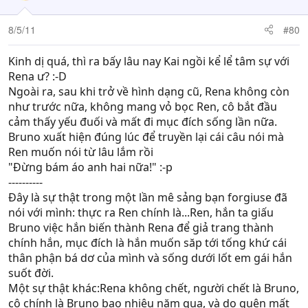
Macquarrie đó.
8/5/11
#80
Không như những gì mọi người thường lầm tưởng. Cái
tên ở trên bia mộ.
Kinh dị quá, thì ra bấy lâu nay Kai ngồi kể lể tâm sự với
Rena ư? :-D
Nó không phải là Rena Macquarrie.
Ngoài ra, sau khi trở về hình dạng cũ, Rena không còn
như trước nữa, không mang vỏ bọc Ren, cô bắt đầu
Mà nó được khắc lên một dòng chữ rất rõ ràng:
cảm thấy yếu đuối và mất đi mục đích sống lần nữa.
Bruno xuất hiện đúng lúc để truyền lại cái câu nói mà
“Nơi đây là nơi yên nghỉ của…
Ren muốn nói từ lâu lắm rồi
"Đừng bám áo anh hai nữa!" :-p
Ren Macquarrie
.”
----------
“Hãy chấp nhận đi. Cô không còn làm cho tôi nữa. Vì
Đây là sự thật trong một lần mê sảng bạn forgiuse đã
người làm cho tôi đã chết gần 30 chục năm rồi. Cho nên
nói với mình: thực ra Ren chính là...Ren, hắn ta giấu
cô cũng có thể chết dưới cơn mưa này đấy,
Rena
Bruno việc hắn biến thành Rena để giả trang thành
Macquarrie
.”
chính hắn, mục đích là hắn muốn săp tới tống khứ cái
thân phận bá dơ của mình và sống dưới lốt em gái hắn
Sau khi vừa dứt câu. Một cơn gió mạnh nổi lên. Cuốn đi
suốt đời.
những hạt nước mưa từ trời xuống, cuốn đi những cành
Một sự thật khác:Rena không chết, người chết là Bruno,
hoa Bướm Bạc trắng tinh theo. Cả nghĩa trang tung bay
cô chính là Bruno bao nhiêu năm qua, và do quên mất