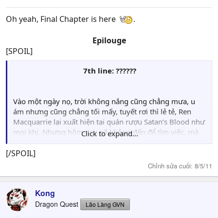
Oh yeah, Final Chapter is here
.
Epilouge
[SPOIL]
7th line: ??????
Vào một ngày nọ, trời không nắng cũng chẳng mưa, u
ám nhưng cũng chẳng tối mấy, tuyết rơi thì lẻ tẻ, Ren
Macquarrie lại xuất hiện tại quán rượu Satan’s Blood như
mọi khi. Nhưng hôm nay gã không đến để tìm việc, mà
Click to expand...
chỉ chủ yếu làm một việc khác, một việc riêng của gã.
[/SPOIL]
“Này…nghĩ gì mà cậu lại chọn quán rượu của tôi làm nơi
Chỉnh sửa cuối:
8/5/11
ôn thi thế ?”
Kong
Chủ quán Bruno Buccariatti cũng phải thốt lên trong bất
ngờ khi tên Ren dẫn theo em gái mình để làm chỗ ôn thi.
Dragon Quest
Lão Làng GVN
Hết nói nổi – gã nghĩ. Ôn thi thì ra thư viện học, ai lại đến