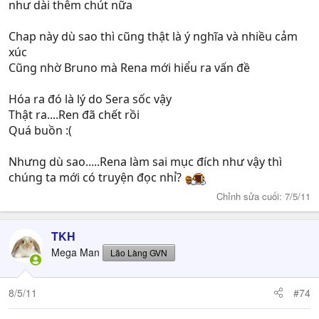
tóc xanh ấy sẽ ăn tươi nuốt sống cô gái.
như dài thêm chút nữa
“Cậu trông có vẻ khổ quá nhỉ ?” – Bruno hỏi.
Chap này dù sao thì cũng thật là ý nghĩa và nhiều cảm
“Khổ cái gì chứ…?”
xúc
“Thì nhìn Rena đi…con bé mà cứ như vậy…”
Cũng nhờ Bruno mà Rena mới hiểu ra vấn đề
“Phải…đời này nhiều trắc trở lắm, biết đâu tôi ngủm thì
sao ?...Trong khi con bé vẫn như vầy…” – Ren uống cạn ly
Hóa ra đó là lý do Sera sốc vậy
nước lọc trên tay.
Thật ra....Ren đã chết rồi
“Đừng có nói gở thế chứ…”
Quá buồn :(
“Hahah…tôi không có dễ chết thế đâu. Làm việc dưới
trướng của Bruno Buccariatti vĩ đại thì làm sao tôi chết
Nhưng dù sao.....Rena làm sai mục đích như vậy thì
được…” – nói xong, Ren nhìn Rena – “Tuy vậy, dù có
chúng ta mới có truyện đọc nhỉ?
quyền năng đến đâu, tôi khó có thể thay đổi được em gái
Chỉnh sửa cuối:
7/5/11
mình.”
“Tôi mong rằng, một ngày nào đó, Rena sẽ là chính bản
thân nó.” – gã nói.
TKH
Mega Man
Lão Làng GVN
------​
Hôm nay là một ngày đặc biệt. Đó là lí do Bruno lấy chiếc
8/5/11
#74
Roll-Royces đen của mình ra mà đi dưới cơn mưa đang
ngày lúc càng nặng hạt. Mộ tin thần của người đó vốn ở