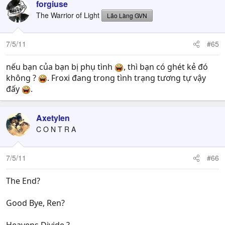
forgiuse
The Warrior of Light
Lão Làng GVN
7/5/11
#65
nếu bạn của bạn bị phụ tình
, thì bạn có ghét kẻ đó
không ?
. Froxi đang trong tình trạng tương tự vậy
đấy
.
Axetylen
C O N T R A
7/5/11
#66
The End?
Good Bye, Ren?