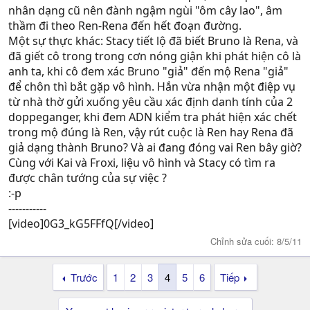
trong những đóa hoa trắng. Cả Ren cũng như muốn bay
nhân dạng cũ nên đành ngậm ngùi "ôm cây lao", âm
theo nó, thân gã tan rã ra, như hàng ngàn con bướm rời
thầm đi theo Ren-Rena đến hết đoạn đường.
khỏi một cành cây, từ trong đó, xuất hiện ra một người
Một sự thực khác: Stacy tiết lộ đã biết Bruno là Rena, và
con gái, mái tóc nâu dài của cô tung bay trong cơn gió,
đã giết cô trong trong cơn nóng giận khi phát hiện cô là
vướng theo những đóa hoa trắng bị thổi bay cùng với nó
anh ta, khi cô đem xác Bruno "giả" đến mộ Rena "giả"
.
để chôn thì bắt gặp vô hình. Hắn vừa nhận một điệp vụ
từ nhà thờ gửi xuống yêu cầu xác định danh tính của 2
Một quang cảnh đẹp đẽ đến mê hồn, nó rất phù hợp để
doppeganger, khi đem ADN kiểm tra phát hiện xác chết
làm nên sự trở về của Rena Macquarrie.
trong mộ đúng là Ren, vậy rút cuộc là Ren hay Rena đã
giả dạng thành Bruno? Và ai đang đóng vai Ren bây giờ?
“Tại sao mọi thứ lại trở nên như vậy thế nhỉ ? Rena ?”
Cùng với Kai và Froxi, liệu vô hình và Stacy có tìm ra
được chân tướng của sự việc ?
Lời nói của Bruno gợi lên cái ký ức đau buồn ngày ấy của
:-p
Rena.
-----------
Nhớ lại cái ngày đó.
[video]0G3_kG5FFfQ[/video]
Chỉnh sửa cuối:
8/5/11
Vào cái ngày oan nghiệt đó. Chỉ vì một chút điểm. Người
anh đã hóa thân thành người em, và người em lại hóa
Trước
1
2
3
4
5
6
Tiếp
thân thành người anh. Người anh làm bài thi Toán, còn
người em thì xử lý những bài Văn. Một kế hoạch hoàn
hảo, và trót lọt, nhưng ông trời lại oan nghiệt cướp đi