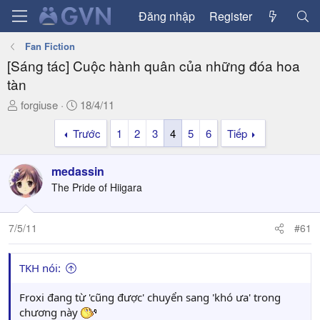
Đăng nhập
Register
Fan Fiction
[Sáng tác] Cuộc hành quân của những đóa hoa
tàn
T
N
forgiuse
18/4/11
h
g
Trước
1
2
3
4
5
6
Tiếp
r
à
e
y
a
g
medassin
d
ử
The Pride of Hiigara
s
i
t
a
7/5/11
#61
r
t
TKH nói:
e
r
Froxi đang từ 'cũng được' chuyển sang 'khó ưa' trong
chương này