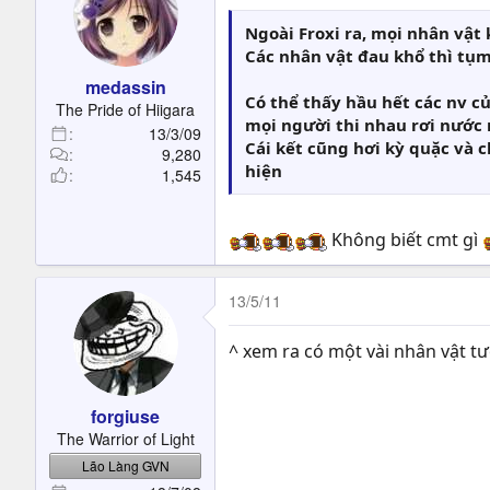
Ngoài Froxi ra, mọi nhân vậ
Các nhân vật đau khổ thì tụm
medassin
Có thể thấy hầu hết các nv củ
The Pride of Hiigara
mọi người thi nhau rơi nước 
13/3/09
Cái kết cũng hơi kỳ quặc và 
9,280
hiện
1,545
Không biết cmt gì
13/5/11
^ xem ra có một vài nhân vật t
forgiuse
The Warrior of Light
Lão Làng GVN