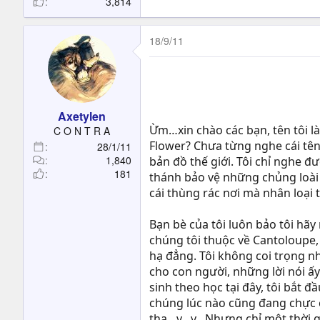
3,814
18/9/11
Axetylen
Ừm…xin chào các bạn, tên tôi là
C O N T R A
Flower? Chưa từng nghe cái tên 
28/1/11
1,840
bản đồ thế giới. Tôi chỉ nghe đ
181
thánh bảo vệ những chủng loài q
cái thùng rác nơi mà nhân loại 
Bạn bè của tôi luôn bảo tôi hã
chúng tôi thuộc về Cantoloupe,
hạ đẳng. Tôi không coi trọng n
cho con người, những lời nói ấ
sinh theo học tại đây, tôi bắt 
chúng lúc nào cũng đang chực c
tha…v…v…Nhưng chỉ một thời gi