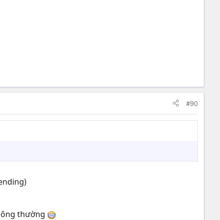
#90
ending)
 thông thường