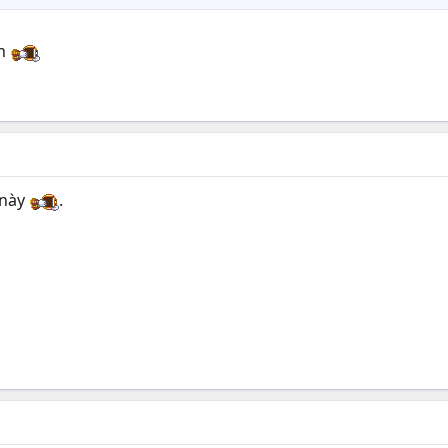
en
 này
.