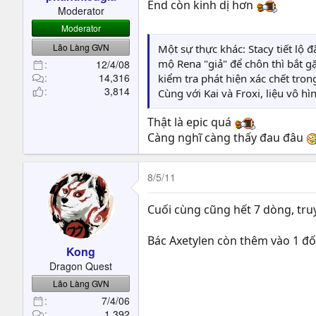
t
End còn kinh dị hơn
Moderator
e
Moderator
r
Lão Làng GVN
Một sự thực khác: Stacy tiết lộ 
mộ Rena "giả" để chôn thì bắt 
12/4/08
14,316
kiểm tra phát hiện xác chết tro
3,814
Cùng với Kai và Froxi, liệu vô h
Thật là epic quá
Càng nghĩ càng thấy đau đâu
8/5/11
Cuối cùng cũng hết 7 dòng, tr
Bác Axetylen còn thêm vào 1 đốn
Kong
Dragon Quest
Lão Làng GVN
7/4/06
1,392