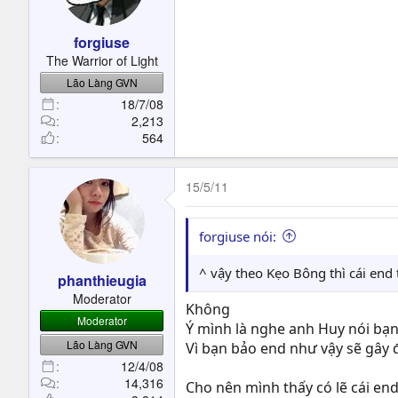
forgiuse
The Warrior of Light
Lão Làng GVN
18/7/08
2,213
564
15/5/11
forgiuse nói:
^ vậy theo Kẹo Bông thì cái end
phanthieugia
Moderator
Không
Moderator
Ý mình là nghe anh Huy nói bạn
Lão Làng GVN
Vì bạn bảo end như vậy sẽ gây 
12/4/08
14,316
Cho nên mình thấy có lẽ cái en