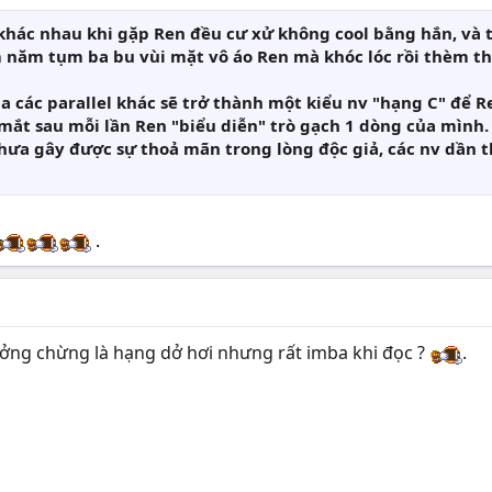
t khác nhau khi gặp Ren đều cư xử không cool bằng hắn, v
 năm tụm ba bu vùi mặt vô áo Ren mà khóc lóc rồi thèm th
a các parallel khác sẽ trở thành một kiểu nv "hạng C" để R
mắt sau mỗi lần Ren "biểu diễn" trò gạch 1 dòng của mình.
chưa gây được sự thoả mãn trong lòng độc giả, các nv dần 
.
ưởng chừng là hạng dở hơi nhưng rất imba khi đọc ?
.