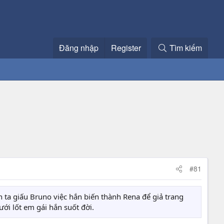
Đăng nhập
Register
Tìm kiếm
#81
n ta giấu Bruno việc hắn biến thành Rena để giả trang
ới lốt em gái hắn suốt đời.