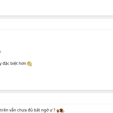
^
ây đặc biệt hơn
 trên vẫn chưa đủ bất ngờ ư ?
.