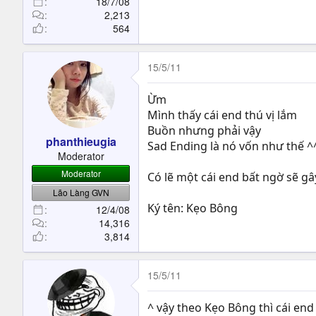
18/7/08
2,213
564
15/5/11
Ừm
Mình thấy cái end thú vị lắm
Buồn nhưng phải vậy
phanthieugia
Sad Ending là nó vốn như thế ^
Moderator
Moderator
Có lẽ một cái end bất ngờ sẽ g
Lão Làng GVN
Ký tên: Kẹo Bông
12/4/08
14,316
3,814
15/5/11
^ vậy theo Kẹo Bông thì cái end