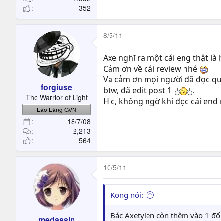
352
8/5/11
Axe nghĩ ra một cái eng thật là
Cảm ơn về cái review nhé
Và cảm ơn mọi người đã đọc qua
forgiuse
btw, đã edit post 1
.
The Warrior of Light
Hic, không ngờ khi đọc cái en
Lão Làng GVN
18/7/08
2,213
564
10/5/11
Kong nói:
Bác Axetylen còn thêm vào 1 đống
medassin