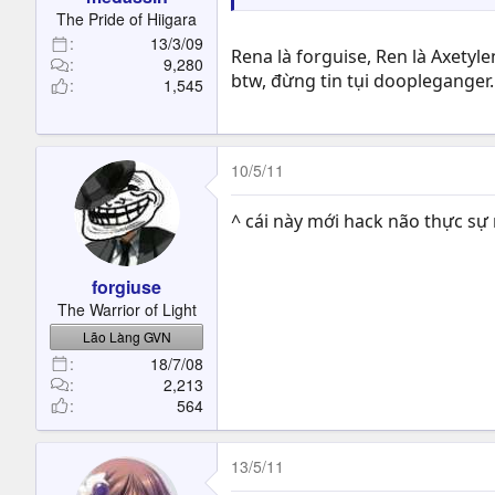
The Pride of Hiigara
13/3/09
Rena là forguise, Ren là Axetyl
9,280
btw, đừng tin tụi doopleganger.
1,545
10/5/11
^ cái này mới hack não thực sự
forgiuse
The Warrior of Light
Lão Làng GVN
18/7/08
2,213
564
13/5/11