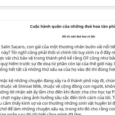
Cuộc hành quân của những đoá hoa tàn phầ
Hồi ức một đoá hoa cô độc​
 Salin Sazaro, con gái của một thương nhân buôn vải nổi ti
này? Tôi nghĩ cũng phải thôi vì chính tôi tuy sinh ra ở đâ
ược vài chú bảo vệ trong thành phố kể rằng OF cũng như bản
uý hiếm trước sự đe doạ từ phần còn lại của thế giới này. 
tống hết tất cả những thứ xấu xa của họ vào đó thì đúng hơ
y mặc kệ những chuyện đang xảy ra ở thành phố này đi, chún
 thuộc về Shinsei Milk, thuộc về cộng đồng con người, khô
hững lời nhận xét ấy lắm cho đến khi được cha cho học tại 
y chợt ngày càng ảnh hưởng sâu sắc đến tính cách của tôi. T
đầu cảm thấy kinh sợ và coi thường những sinh vật huyền bí
hờ để làm những chuyện xấu xa, trong khi đó cho rằng con 
an ngắn sau đó tôi biết rằng mình đã lầm.