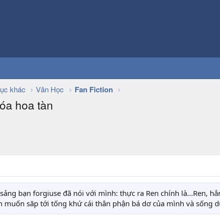
ục khác
Văn Học
Fan Fiction
óa hoa tàn
sảng bạn forgiuse đã nói với mình: thực ra Ren chính là...Ren, hắ
n muốn săp tới tống khứ cái thân phận bá dơ của mình và sống dư