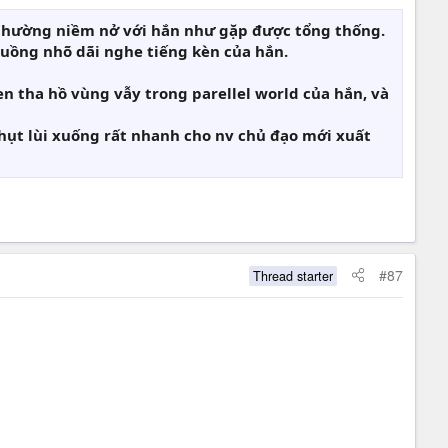
à thường niềm nở với hắn như gặp được tổng thống.
uồng nhõ dãi nghe tiếng kèn của hắn.
en tha hồ vùng vẫy trong parellel world của hắn, và
thụt lùi xuống rất nhanh cho nv chủ đạo mới xuất
#87
Thread starter