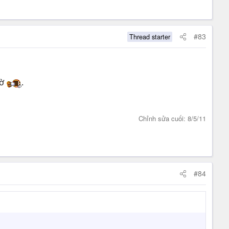
#83
Thread starter
iờ
.
Chỉnh sửa cuối:
8/5/11
#84