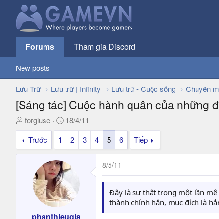
Forums
Tham gia Discord
New posts
Lưu Trữ
Lưu trữ | Infinity
Lưu trữ - Cuộc sống
Chuyên m
[Sáng tác] Cuộc hành quân của những đ
T
N
forgiuse
18/4/11
h
g
Trước
1
2
3
4
5
6
Tiếp
r
à
e
y
a
g
8/5/11
d
ử
s
i
t
Đây là sự thật trong một lần mê 
a
thành chính hắn, mục đích là hắ
r
phanthieugia