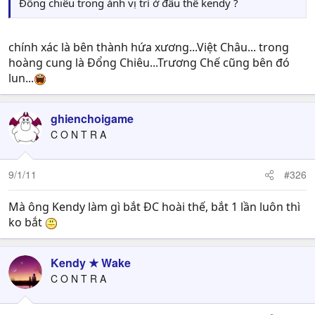
Đổng chiêu trong ảnh vị trí ở đâu thế kendy ?
chính xác là bên thành hứa xương...Việt Châu... trong
hoàng cung là Đổng Chiêu...Trương Chế cũng bên đó
lun...
ghienchoigame
C O N T R A
9/1/11
#326
Mà ông Kendy làm gì bắt ĐC hoài thế, bắt 1 lần luôn thì
ko bắt
Kendy ★ Wake
C O N T R A