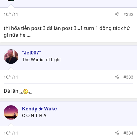
10/1/11
#332
thì hõa tiễn post 3 đá lăn post 3...1 turn 1 động tác chứ
gì nữa he.....
*Jet007*
The Warrior of Light
10/1/11
#333
Đá lăn
Kendy ★ Wake
C O N T R A
10/1/11
#334