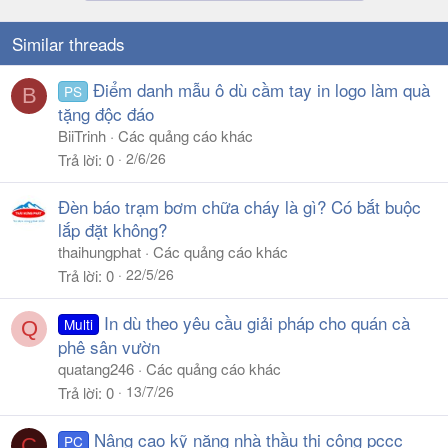
Similar threads
Điểm danh mẫu ô dù cầm tay in logo làm quà
PS
B
tặng độc đáo
BiiTrinh
Các quảng cáo khác
2/6/26
Trả lời
0
Đèn báo trạm bơm chữa cháy là gì? Có bắt buộc
lắp đặt không?
thaihungphat
Các quảng cáo khác
22/5/26
Trả lời
0
In dù theo yêu cầu giải pháp cho quán cà
Multi
Q
phê sân vườn
quatang246
Các quảng cáo khác
13/7/26
Trả lời
0
Nâng cao kỹ năng nhà thầu thi công pccc
PC
C