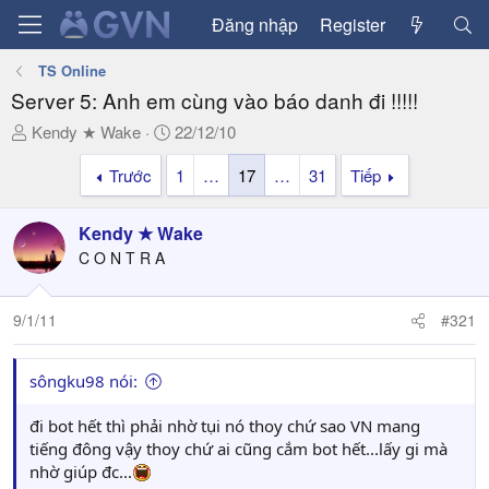
Đăng nhập
Register
TS Online
Server 5: Anh em cùng vào báo danh đi !!!!!
T
N
Kendy ★ Wake
22/12/10
h
g
Trước
1
…
17
…
31
Tiếp
r
à
e
y
a
g
Kendy ★ Wake
d
ử
C O N T R A
s
i
t
a
9/1/11
#321
r
t
sôngku98 nói:
e
r
đi bot hết thì phải nhờ tụi nó thoy chứ sao VN mang
tiếng đông vậy thoy chứ ai cũng cắm bot hết...lấy gi mà
nhờ giúp đc...