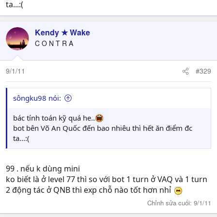
ta...:(
Kendy ★ Wake
C O N T R A
9/1/11
#329
sôngku98 nói:
bác tính toán kỹ quá he..
bot bên Võ An Quốc đến bao nhiêu thì hết ăn điểm đc
ta...:(
99 . nếu k dùng mini
ko biết là ở level 77 thì so với bot 1 turn ở VAQ và 1 turn
2 động tác ở QNB thì exp chỗ nào tốt hơn nhỉ
Chỉnh sửa cuối:
9/1/11