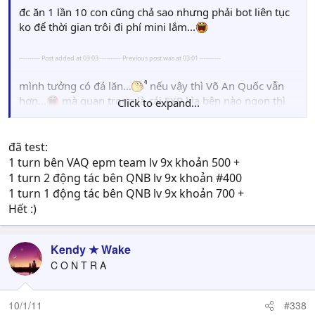
đc ăn 1 lần 10 con cũng chả sao nhưng phải bot liên tục
ko để thời gian trôi đi phí mini lắm...
---------- Post added at 03:03 ---------- Previous post was at 03:01 ----------
mình tưởng có đá lăn...
nếu vậy thì Võ An Quốc vẫn
hơn...
mà quan trọng là cái EXP kìa bên nào ngon thì
Click to expand...
qua bên đó...mà chắc chắn là Võ An Quốc ngon hơn
nhiều
đã test:
1 turn bên VAQ epm team lv 9x khoản 500 +
1 turn 2 động tác bên QNB lv 9x khoản #400
1 turn 1 động tác bên QNB lv 9x khoản 700 +
Hết :)
Kendy ★ Wake
C O N T R A
10/1/11
#338