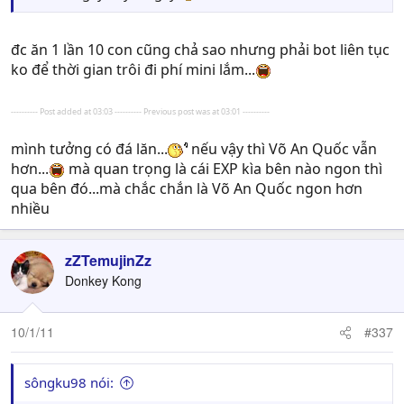
đc ăn 1 lần 10 con cũng chả sao nhưng phải bot liên tục
ko để thời gian trôi đi phí mini lắm...
---------- Post added at 03:03 ---------- Previous post was at 03:01 ----------
mình tưởng có đá lăn...
nếu vậy thì Võ An Quốc vẫn
hơn...
mà quan trọng là cái EXP kìa bên nào ngon thì
qua bên đó...mà chắc chắn là Võ An Quốc ngon hơn
nhiều
zZTemujinZz
Donkey Kong
10/1/11
#337
sôngku98 nói: