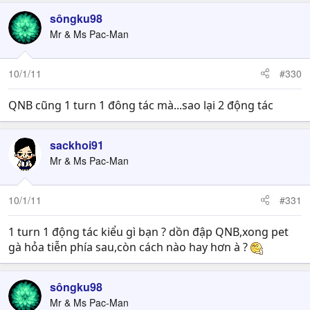
sôngku98
Mr & Ms Pac-Man
10/1/11
#330
QNB cũng 1 turn 1 đông tác mà...sao lại 2 động tác
sackhoi91
Mr & Ms Pac-Man
10/1/11
#331
1 turn 1 động tác kiểu gì bạn ? dồn đập QNB,xong pet
gà hỏa tiễn phía sau,còn cách nào hay hơn à ?
sôngku98
Mr & Ms Pac-Man