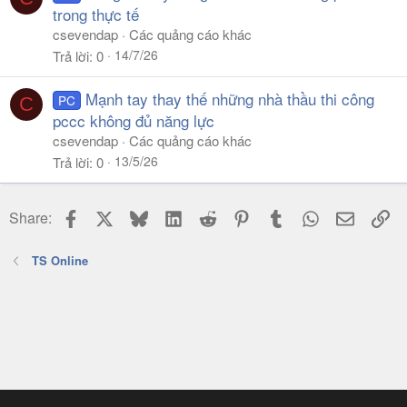
trong thực tế
csevendap
Các quảng cáo khác
14/7/26
Trả lời
0
Mạnh tay thay thế những nhà thầu thi công
PC
C
pccc không đủ năng lực
csevendap
Các quảng cáo khác
13/5/26
Trả lời
0
Facebook
X
Bluesky
LinkedIn
Reddit
Pinterest
Tumblr
WhatsApp
Email
Li
Share:
TS Online