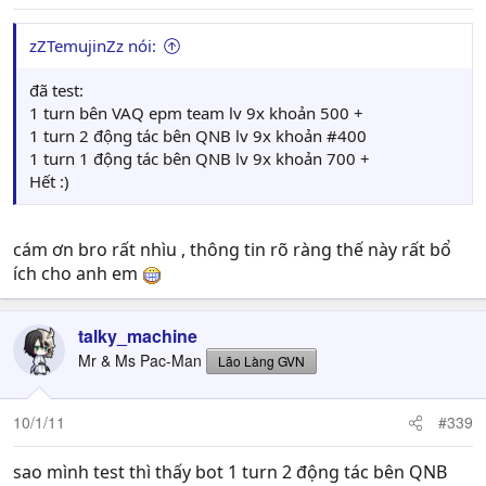
zZTemujinZz nói:
đã test:
1 turn bên VAQ epm team lv 9x khoản 500 +
1 turn 2 động tác bên QNB lv 9x khoản #400
1 turn 1 động tác bên QNB lv 9x khoản 700 +
Hết :)
cám ơn bro rất nhìu , thông tin rõ ràng thế này rất bổ
ích cho anh em
talky_machine
Mr & Ms Pac-Man
Lão Làng GVN
10/1/11
#339
sao mình test thì thấy bot 1 turn 2 động tác bên QNB