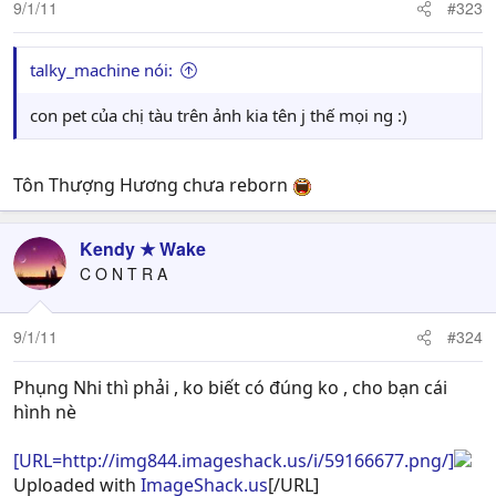
9/1/11
#323
talky_machine nói:
con pet của chị tàu trên ảnh kia tên j thế mọi ng :)
Tôn Thượng Hương chưa reborn
Kendy ★ Wake
C O N T R A
9/1/11
#324
Phụng Nhi thì phải , ko biết có đúng ko , cho bạn cái
hình nè
[URL=http://img844.imageshack.us/i/59166677.png/]
Uploaded with
ImageShack.us
[/URL]