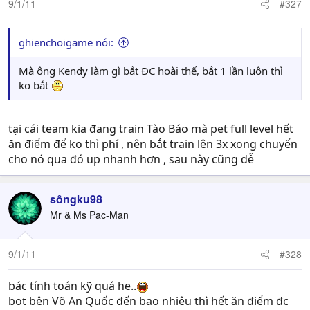
9/1/11
#327
ghienchoigame nói:
Mà ông Kendy làm gì bắt ĐC hoài thế, bắt 1 lần luôn thì
ko bắt
tại cái team kia đang train Tào Báo mà pet full level hết
ăn điểm để ko thì phí , nên bắt train lên 3x xong chuyển
cho nó qua đó up nhanh hơn , sau này cũng dễ
sôngku98
Mr & Ms Pac-Man
9/1/11
#328
bác tính toán kỹ quá he..
bot bên Võ An Quốc đến bao nhiêu thì hết ăn điểm đc