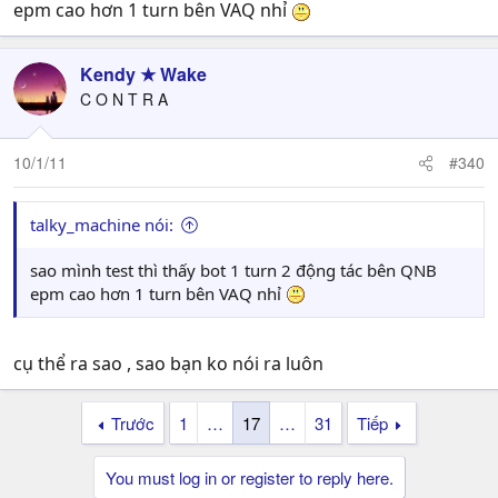
epm cao hơn 1 turn bên VAQ nhỉ
Kendy ★ Wake
C O N T R A
10/1/11
#340
talky_machine nói:
sao mình test thì thấy bot 1 turn 2 động tác bên QNB
epm cao hơn 1 turn bên VAQ nhỉ
cụ thể ra sao , sao bạn ko nói ra luôn
Trước
1
…
17
…
31
Tiếp
You must log in or register to reply here.