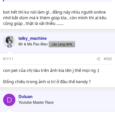
bot hết thì ko nói làm gì , đằng này nhìu người online
nhờ bắt dùm mà k thèm giúp kìa , còn mình thì ai kêu
cũng giúp , thật là vãi thiều .......
talky_machine
Mr & Ms Pac-Man
Lão Làng GVN
9/1/11
#322
con pet của chị tàu trên ảnh kia tên j thế mọi ng :)
Đổng chiêu trong ảnh vị trí ở đâu thế kendy ?
Doluan
D
Youtube Master Race