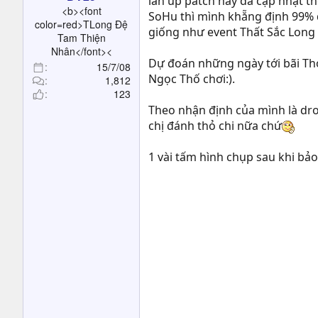
lần up patch này đã cập nhật th
t
<b><font
SoHu thì mình khẵng định 99% đ
e
color=red>TLong Đệ
giống như event Thất Sắc Long
r
Tam Thiện
Nhân</font><
Dự đoán những ngày tới bãi Thỏ
15/7/08
Ngọc Thố chơi:).
1,812
123
Theo nhận định của mình là dro
chị đánh thỏ chi nữa chứ
1 vài tấm hình chụp sau khi bảo 