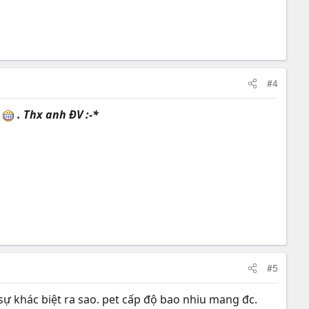
#4
̃
. Thx anh ĐV :-*
#5
 sự khác biệt ra sao. pet cấp độ bao nhiu mang đc.