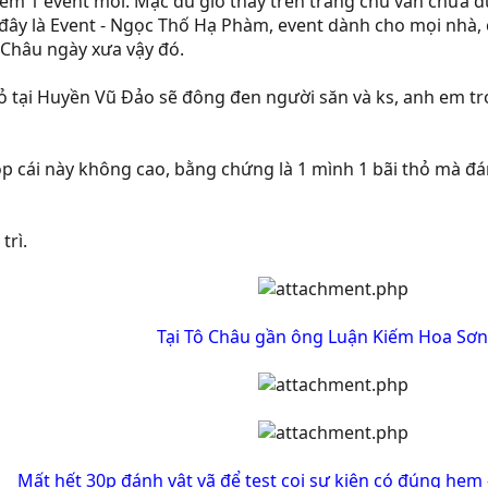
êm 1 event mới. Mặc dù giờ thấy trên trang chủ vẫn chưa đư
ây là Event - Ngọc Thố Hạ Phàm, event dành cho mọi nhà, có
 Châu ngày xưa vậy đó.
 tại Huyền Vũ Đảo sẽ đông đen người săn và ks, anh em tr
p cái này không cao, bằng chứng là 1 mình 1 bãi thỏ mà đá
trì.
Tại Tô Châu gần ông Luận Kiếm Hoa Sơn
Mất hết 30p đánh vật vã để test coi sự kiện có đúng hem -