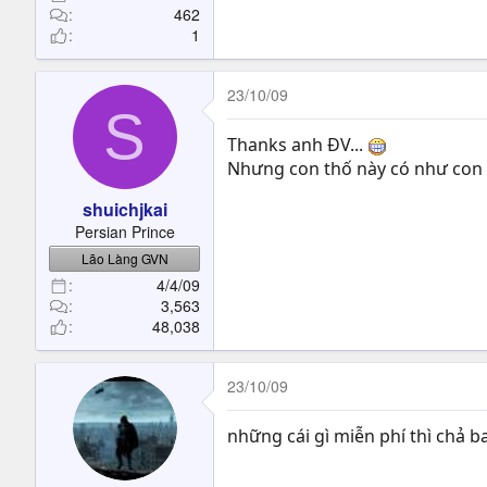
462
1
23/10/09
S
Thanks anh ĐV...
Nhưng con thố này có như con
shuichjkai
Persian Prince
Lão Làng GVN
4/4/09
3,563
48,038
23/10/09
những cái gì miễn phí thì chả b