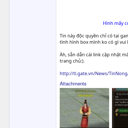
Hình mấy co
Tin này độc quyền chỉ có tại g
tình hình box mình ko có gì vui
Àh, sẵn dẫn cái link cập nhật 
trang chủ:).
http://tl.gate.vn/News/TinNon
Attachments