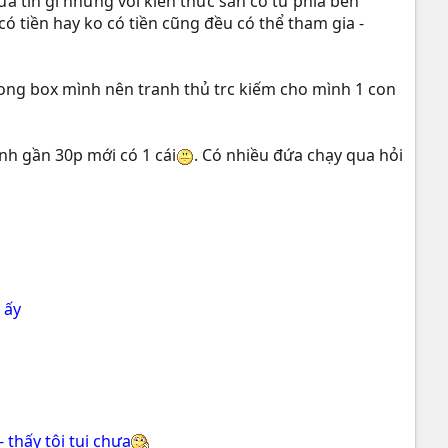
a tin gì nhưng với kiến thức sẵn có từ phía bên
 tiền hay ko có tiền cũng đều có thể tham gia -
ong box mình nên tranh thủ trc kiếm cho mình 1 con
nh gần 30p mới có 1 cái
. Có nhiều đứa chạy qua hỏi
 ấy
 thấy tội tui chưa