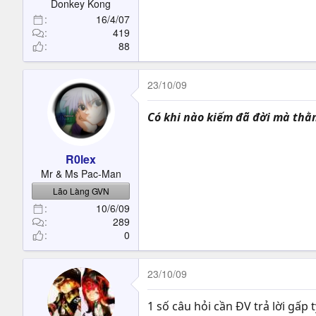
Donkey Kong
16/4/07
419
88
23/10/09
Có khi nào kiếm đã đời mà th
R0lex
Mr & Ms Pac-Man
Lão Làng GVN
10/6/09
289
0
23/10/09
1 số câu hỏi cần ĐV trả lời gấp