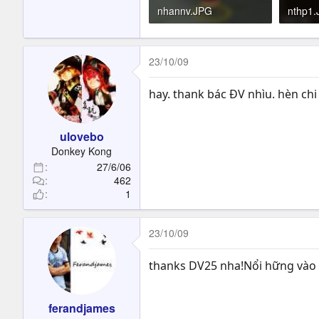
nhannv.JPG
nthp1
22.5 KB · Đọc: 336
29.3 K
23/10/09
hay. thank bác ĐV nhìu. hèn chi
ulovebo
Donkey Kong
27/6/06
462
1
23/10/09
thanks DV25 nha!Nổi hững vào 
ferandjames