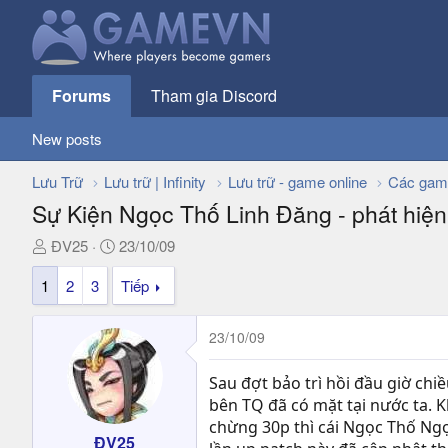
Forums
Tham gia Discord
New posts
Lưu Trữ
Lưu trữ | Infinity
Lưu trữ - game online
Các gam
Sự Kiện Ngọc Thố Linh Đăng - phát hiện t
T
N
ĐV25
23/10/09
h
g
1
2
3
Tiếp
r
à
e
y
a
g
23/10/09
d
ử
s
i
Sau đợt bảo trì hồi đầu giờ ch
t
bên TQ đã có mặt tại nước ta. 
a
chừng 30p thì cái Ngọc Thố Ngọ
r
ĐV25