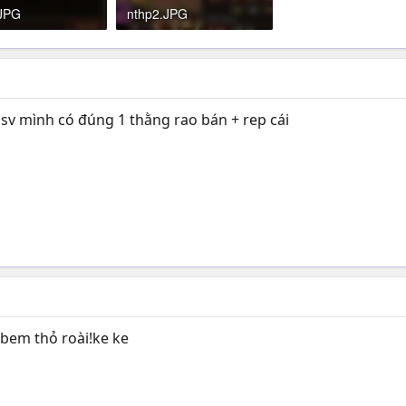
.JPG
nthp2.JPG
B · Đọc: 353
49.1 KB · Đọc: 356
 sv mình có đúng 1 thằng rao bán + rep cái
bem thỏ roài!ke ke