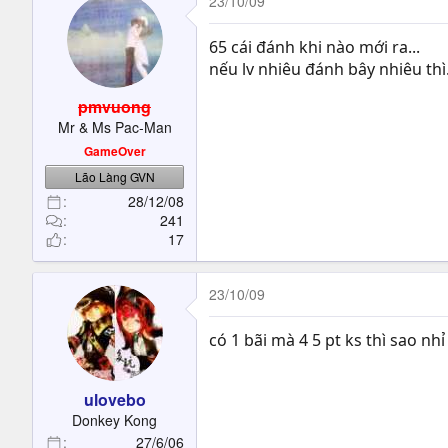
23/10/09
65 cái đánh khi nào mới ra...
nếu lv nhiêu đánh bây nhiêu thì..
pmvuong
Mr & Ms Pac-Man
GameOver
Lão Làng GVN
28/12/08
241
17
23/10/09
có 1 bãi mà 4 5 pt ks thì sao nh
ulovebo
Donkey Kong
27/6/06