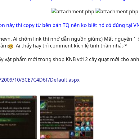
n này thì copy từ bên bản TQ nên ko biết nó có đúng tại V
amevn. Ai chôm link thì nhớ dẫn nguồn giùm:) Mất nguyên 1 
 lắm
. Ai thấy hay thì comment kích lệ tinh thần nhá:-*
mấy vật phẩm mới trong shop KNB với 2 cây quạt mới cho an
g/2009/10/3CE7C4D6F/Default.aspx