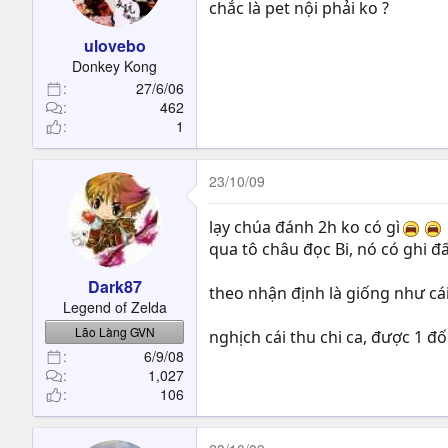
chắc là pet nội phải ko ?
ulovebo
Donkey Kong
27/6/06
462
1
23/10/09
lạy chúa đánh 2h ko có gì
qua tô châu đọc Bi, nó có ghi đấ
Dark87
theo nhận định là giống như cái
Legend of Zelda
Lão Làng GVN
nghịch cái thu chi ca, được 1 đố
6/9/08
1,027
106