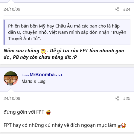
24/10/09
#24
Phiên bản bên Mỹ hay Châu Âu mà các bạn cho là hấp
dẫn ư, chuyện nhỏ, Việt Nam mình sắp đón nhận "Truyền
Thuyết Ảnh Tử".
Năm sau chăng
. Dễ gì tụi rùa FPT làm nhanh gọn
dc , PB này còn chưa nóng đít :P
+~~MrBoomba~~+
Mario & Luigi
24/10/09
#25
đừng gỡin với FPT
FPT hay có những cú nhảy về đích ngoạn mục lắm