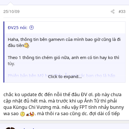
25/10/09
#33
ĐV25 nói:
Haha, thông tin bên gamevn của mình bao giờ cũng là đi
đầu tiên
Theo 1 thông tin chém gió nữa, anh em có tin hay ko thì
tùy.
Phiên bản bên Mỹ hay Châu Âu mà các bạn cho là hấp
Click to expand...
dẫn ư, chuyện nhỏ, Việt Nam mình sắp đón nhận
"Truyền Thuyết Ảnh Tử"
. Ngày đó sẽ ko còn xa, nhưng
xa tới chổ nào thì mình hem biết
chắc ko update đc đến nỗii thế đâu ĐV ơi. pb này chưa
cập nhật đủ hết mà. mà trước khi up Ảnh Tử thì phải
Tin bên lề hành lang nói cho anh em mừng
qua Kùngu Chi Vương mà. nếu vậy FPT tính nhảy bunny
wa sao
. mà thôi ra sao cũng dc. đợi dài cổ tiếp
Hi vọng sắp tới sẽ ra thêm nhiều evetn ý nghĩa trong
game nữa. Mình nhắm sắp tới có ngày 20/11 hi vọng sẽ