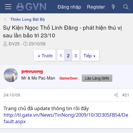
Đăng nhập
Register
Thiên Long Bát Bộ
Sự Kiện Ngọc Thố Linh Đăng - phát hiện thú vị
sau lần bảo trì 23/10
T
N
ĐV25
23/10/09
h
g
Trước
1
2
3
Tiếp
r
à
e
y
a
g
pmvuong
d
ử
Mr & Ms Pac-Man
GameOver
Lão Làng GVN
s
i
t
a
24/10/09
#21
r
t
Trang chủ đã update thông tin rồi đấy
e
http://tl.gate.vn/News/TinNong/2009/10/3D305FB54/De
r
fault.aspx