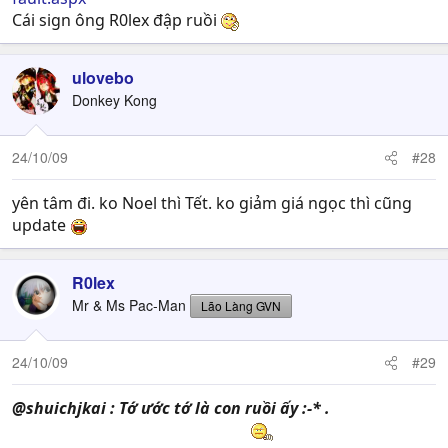
Cái sign ông R0lex đập ruồi
ulovebo
Donkey Kong
24/10/09
#28
yên tâm đi. ko Noel thì Tết. ko giảm giá ngọc thì cũng
update
R0lex
Mr & Ms Pac-Man
Lão Làng GVN
24/10/09
#29
@shuichjkai : Tớ ước tớ là con ruồi ấy :-* .
Mà có đập
ruồi gì đâu nhĩ , làm duyên mà