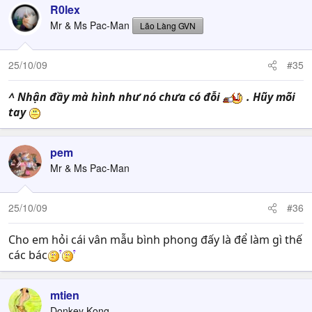
R0lex
Mr & Ms Pac-Man
Lão Làng GVN
25/10/09
#35
^ Nhận đầy mà hình như nó chưa có đỗi
. Hũy mõi
tay
pem
Mr & Ms Pac-Man
25/10/09
#36
Cho em hỏi cái vân mẫu bình phong đấy là để làm gì thế
các bác
mtien
Donkey Kong