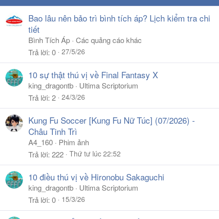
Bao lâu nên bảo trì bình tích áp? Lịch kiểm tra chi
tiết
Bình Tích Áp
Các quảng cáo khác
27/5/26
Trả lời
0
10 sự thật thú vị về Final Fantasy X
king_dragontb
Ultima Scriptorium
24/3/26
Trả lời
2
Kung Fu Soccer [Kung Fu Nữ Túc] (07/2026) -
Châu Tinh Trì
A4_160
Phim ảnh
Thứ tư lúc 22:52
Trả lời
222
10 điều thú vị về Hironobu Sakaguchi
king_dragontb
Ultima Scriptorium
15/3/26
Trả lời
0