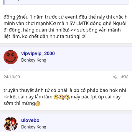
đồng ý!nếu 1 năm trước cứ event đều thế này thì chắc h
mình vẫn chơi mạnh!Cơ mà h SV LMTK đông ghê!Người
đi đông, hàng quán thì nhiều!->> sức sống vẫn mãnh
liệt lắm, ko chết dần như ta tưởng! :X
vipvipvip_2000
Donkey Kong
24/10/09
#32
truyền thuyết ảnh tử có phải là pb có pháp bảo hok nhỉ
=> kết cái này lắm lắm
mấy pác fpt úp cái này
sớm thì mừng
ulovebo
Donkey Kong