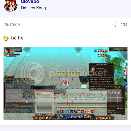
ulovebo
có thêm event hấp dẫn, theo bên sohu là có cái sự kiện
dành cho thầy trò rất hấp dẫn đó. Nếu có thì mình sẽ test
Donkey Kong
và có thông báo sớm nhất đến anh em:)
25/10/09
#34
Còn cái Ngọc Thố Ngọc Bội thì kiếm đc 6 cái rồi, chỉ còn 4
cái là kiếm đc con Thỏ đem tặng cho bé Iu:-*
hé hé