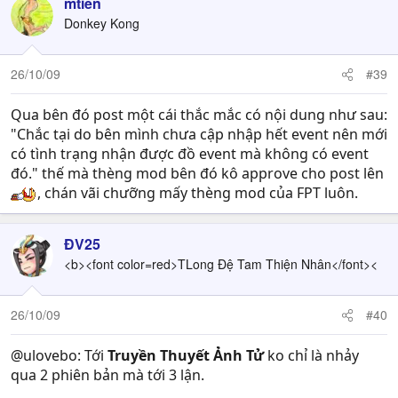
mtien
Donkey Kong
26/10/09
#39
Qua bên đó post một cái thắc mắc có nội dung như sau:
"Chắc tại do bên mình chưa cập nhập hết event nên mới
có tình trạng nhận được đồ event mà không có event
đó." thế mà thèng mod bên đó kô approve cho post lên
, chán vãi chưỡng mấy thèng mod của FPT luôn.
ĐV25
<b><font color=red>TLong Đệ Tam Thiện Nhân</font><
26/10/09
#40
@ulovebo: Tới
Truyền Thuyết Ảnh Tử
ko chỉ là nhảy
qua 2 phiên bản mà tới 3 lận.