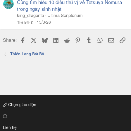
Cùng tìm hiểu 10 điều thú vị về Tetsuya Nomura
trong ngày sinh nhật
king_dragontb
Ultima Scriptorium
15/3/26
Trả lời
0
Facebook
X
Bluesky
LinkedIn
Reddit
Pinterest
Tumblr
WhatsApp
Email
Li
Share:
Thiên Long Bát Bộ
Chọn giao diện
Liên hệ