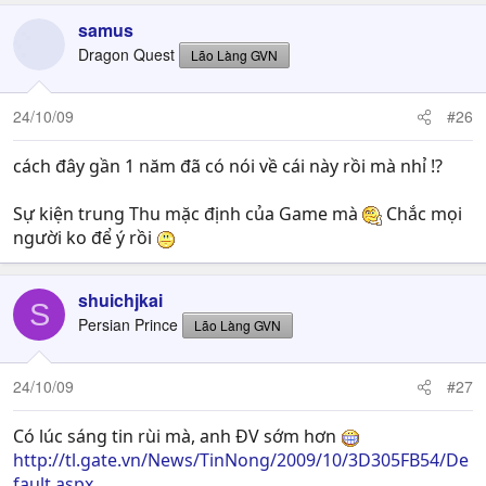
samus
Dragon Quest
Lão Làng GVN
24/10/09
#26
cách đây gần 1 năm đã có nói về cái này rồi mà nhỉ !?
Sự kiện trung Thu mặc định của Game mà
Chắc mọi
người ko để ý rồi
shuichjkai
S
Persian Prince
Lão Làng GVN
24/10/09
#27
Có lúc sáng tin rùi mà, anh ĐV sớm hơn
http://tl.gate.vn/News/TinNong/2009/10/3D305FB54/De
fault.aspx