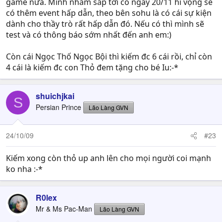
game nữa. Mình nhắm sắp tới có ngày 20/11 hi vọng sẽ
có thêm event hấp dẫn, theo bên sohu là có cái sự kiện
dành cho thầy trò rất hấp dẫn đó. Nếu có thì mình sẽ
test và có thông báo sớm nhất đến anh em:)
Còn cái Ngọc Thố Ngọc Bội thì kiếm đc 6 cái rồi, chỉ còn
4 cái là kiếm đc con Thỏ đem tặng cho bé Iu:-*
shuichjkai
S
Persian Prince
Lão Làng GVN
24/10/09
#23
Kiếm xong còn thỏ up anh lên cho mọi người coi mạnh
ko nha :-*
R0lex
Mr & Ms Pac-Man
Lão Làng GVN